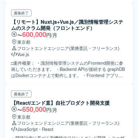
募集終了
【リモート】Nuxt.js+Vue.js／識別情報管理システ
ムのスクラム開発（フロントエンド）
600,000
〜
円/月
東京都
フロントエンドエンジニア
(業務委託・フリーランス)
Vue.js
□案件概要： ・識別情報管理システムのFrontend開発に参
画していただきます。 ・Backend APIが接続する graphDB
はDockerコンテナ上で動作します。 ・Frontend アプリケ
ーションは、Dockerコンテナ上で動作します。 ・OWASP
ZAP を使ったセキュリティ試験を実施し、検出したセキュ
リティ課題への対応をお願い致します。 ・graphDBは、
募集終了
neo4j となります。
【React/エンド直】自社プロダクト開発支援
650,000
〜
円/月
東京都
フロントエンドエンジニア
(業務委託・フリーランス)
JavaScript
・
React
・開発計画に基づく新機能のフロントエンド開発 ・ユーザ