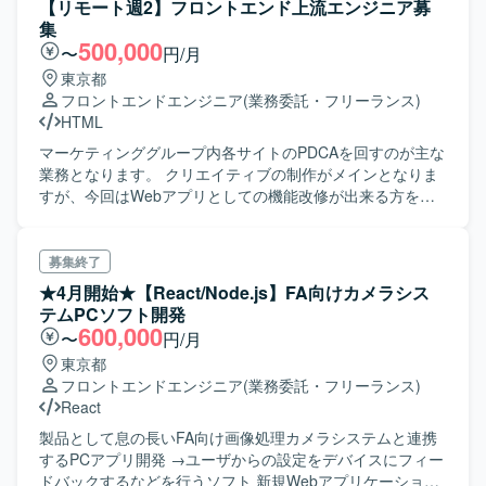
【リモート週2】フロントエンド上流エンジニア募
集
500,000
〜
円/月
東京都
フロントエンドエンジニア
(業務委託・フリーランス)
HTML
マーケティンググループ内各サイトのPDCAを回すのが主な
業務となります。 クリエイティブの制作がメインとなりま
すが、今回はWebアプリとしての機能改修が出来る方を募
集します。どちらにも苦手意識が無い方を是非お探し願い
ます。
募集終了
★4月開始★【React/Node.js】FA向けカメラシス
テムPCソフト開発
600,000
〜
円/月
東京都
フロントエンドエンジニア
(業務委託・フリーランス)
React
製品として息の長いFA向け画像処理カメラシステムと連携
するPCアプリ開発 →ユーザからの設定をデバイスにフィー
ドバックするなどを行うソフト 新規Webアプリケーション