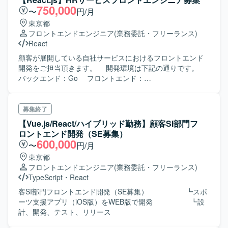
750,000
〜
円/月
東京都
フロントエンドエンジニア
(業務委託・フリーランス)
React
顧客が展開している自社サービスにおけるフロントエンド
開発をご担当頂きます。 開発環境は下記の通りです。
バックエンド：Go フロントエンド：
JavaScript,React,Redux,Next.js ※TypeScript導入中 ネイ
ティブアプリ：Swift, Kotlin データベース：MySQL,
Redshift インフラ：AWS 開発環境：Docker リポジ
募集終了
トリ管理：Github
【Vue.js/React/ハイブリッド勤務】顧客SI部門フ
ロントエンド開発（SE募集）
600,000
〜
円/月
東京都
フロントエンドエンジニア
(業務委託・フリーランス)
TypeScript
・
React
客SI部門フロントエンド開発（SE募集） ┗スポ
ーツ支援アプリ（iOS版）をWEB版で開発 ┗設
計、開発、テスト、リリース