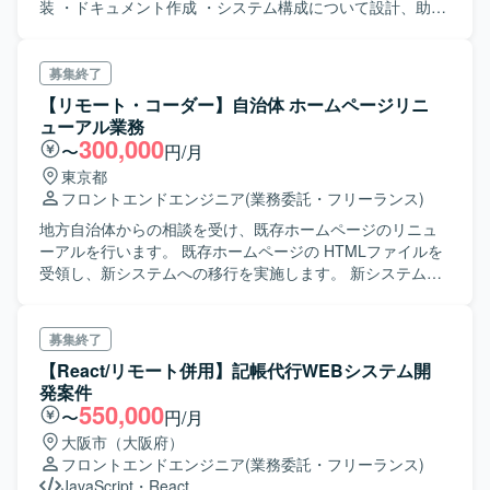
装 ・ドキュメント作成 ・システム構成について設計、助言
・インフラ構築作業のサポート
募集終了
【リモート・コーダー】自治体 ホームページリニ
ューアル業務
300,000
〜
円/月
東京都
フロントエンドエンジニア
(業務委託・フリーランス)
地方自治体からの相談を受け、既存ホームページのリニュ
ーアルを行います。 既存ホームページの HTMLファイルを
受領し、新システムへの移行を実施します。 新システムへ
の移行にあたっての HTML のコンバート、 そのためのツー
ルの開発と移行後の検証などを行っていただきます。
募集終了
【React/リモート併用】記帳代行WEBシステム開
発案件
550,000
〜
円/月
大阪市（大阪府）
フロントエンドエンジニア
(業務委託・フリーランス)
JavaScript
・
React