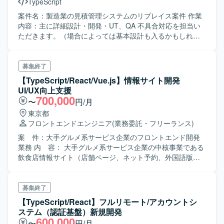
TypeScript
案件名：製造業の見積管理システムのリプレイス案件 作業
内容：主に詳細設計・開発・UT、QA 不具合対応を担当い
ただきます。（場合によっては基本設計も入るかもしれま
せん） ・開発言語は Typescript、vue3。 ・期間は 9 月頭か
ら１２月くらいまで。 ・人数は２名。 ・受注案件の開発を
担当していただく。 ・製造業の見積管理システムのリプレ
募集終了
イス案件。
【TypeScript/React/Vue.js】情報サイト開発
UI/UX向上支援
700,000
〜
円/月
東京都
フロントエンドエンジニア
(業務委託・フリーランス)
案 件：大手グルメ系サービス企業のフロントエンド開発
業務 内 容： 大手グルメ系サービス企業の中核事業である
飲食店情報サイト（店舗ページ、ネット予約、外国語版
等）の WEBサービスのフロントエンド開発業務に携わって
いただきます。 WEBディレクターとの要件定義や仕様調整
から設計、実装、テスト、リリースまで一貫して担当いた
募集終了
だきます。 その他： ・新技術導入に関連する検証・実装業
【TypeScript/React】フルリモート/アカウントシ
務 ・バックエンド、インフラ、デザイン領域との連携 ・UI
ステム（認証基盤）新規開発
/ UX の向上に関連する検証・分析
600,000
〜
円/月