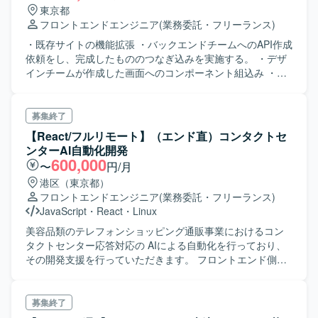
東京都
フロントエンドエンジニア
(業務委託・フリーランス)
・既存サイトの機能拡張 ・バックエンドチームへのAPI作成
依頼をし、完成したもののつなぎ込みを実施する。 ・デザ
インチームが作成した画面へのコンポーネント組込み ・対
関係者との折衝（ポジションに依る）
募集終了
【React/フルリモート】（エンド直）コンタクトセ
ンターAI自動化開発
600,000
〜
円/月
港区（東京都）
フロントエンドエンジニア
(業務委託・フリーランス)
JavaScript
・
React
・
Linux
美容品類のテレフォンショッピング通販事業におけるコン
タクトセンター応答対応の AIによる自動化を行っており、
その開発支援を行っていただきます。 フロントエンド側に
て、下記工程を中心にお任せいたします。 ・設計 ・開発 ・
テスト
募集終了