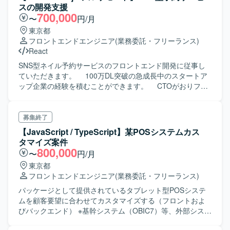
スの開発支援
700,000
〜
円/月
東京都
フロントエンドエンジニア
(業務委託・フリーランス)
React
SNS型ネイル予約サービスのフロントエンド開発に従事し
ていただきます。 100万DL突破の急成長中のスタートア
ップ企業の経験を積むことができます。 CTOがおりフォ
ロー体制もしっかりとしている案件となります。
募集終了
【JavaScript / TypeScript】某POSシステムカス
タマイズ案件
800,000
〜
円/月
東京都
フロントエンドエンジニア
(業務委託・フリーランス)
パッケージとして提供されているタブレット型POSシステ
ムを顧客要望に合わせてカスタマイズする（フロントおよ
びバックエンド） ※基幹システム（OBIC7）等、外部システ
ム連携あり