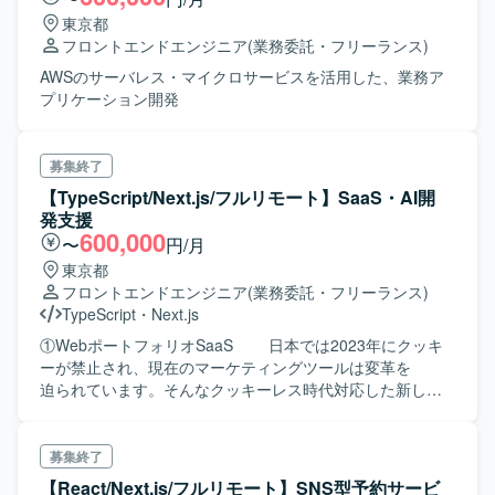
東京都
フロントエンドエンジニア
(業務委託・フリーランス)
AWSのサーバレス・マイクロサービスを活用した、業務ア
プリケーション開発
募集終了
【TypeScript/Next.js/フルリモート】SaaS・AI開
発支援
600,000
〜
円/月
東京都
フロントエンドエンジニア
(業務委託・フリーランス)
TypeScript
・
Next.js
①WebポートフォリオSaaS 日本では2023年にクッキ
ーが禁止され、現在のマーケティングツールは変革を
迫られています。そんなクッキーレス時代対応した新しい
マーケティング支援ツールの 開発を進めています。
②事業価値算定AI Web上のデータを収集して、事業価
値を算出するAIを開発します。
募集終了
【React/Next.js/フルリモート】SNS型予約サービ