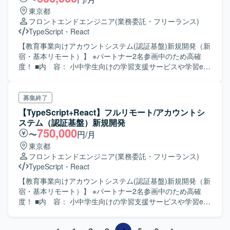
東京都
フロントエンドエンジニア
(業務委託・フリーランス)
TypeScript
・
React
【教育事業向けアカウントシステム(認証基盤)新規開発（新
宿・基本リモート）】 ※パートナー2名参画中のため高確
度！ ■内 容： 小中学生向けの学習支援サービスや学習eポ
ータルとのハブになる アカウントシステム(認証基盤)を新
規開発する案件となります。 【使用言語】
Java17,SpringBoot, SpringBatch,JUnit,SQLServer,
募集終了
JavaScript,jQuery,Sass, TypeScript,React,Next.js,
【TypeScript+React】フルリモート/アカウントシ
Recoil,mui,Vitest 利用環境(インフラ)：Azure 開発手
ステム（認証基盤）新規開発
法 ：ウォーターフォール 利用ツール等：Git、Teams
750,000
〜
円/月
貸与端末 ：Windows予定
東京都
フロントエンドエンジニア
(業務委託・フリーランス)
TypeScript
・
React
【教育事業向けアカウントシステム(認証基盤)新規開発（新
宿・基本リモート）】 ※パートナー2名参画中のため高確
度！ ■内 容： 小中学生向けの学習支援サービスや学習eポ
ータルとのハブになる アカウントシステム(認証基盤)を新
規開発する案件となります。 【使用言語】