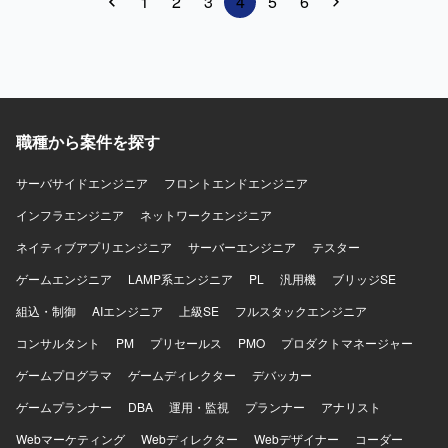
1
2
3
4
5
6
Java17,SpringBoot, SpringBatch,JUnit,SQLServer,
JavaScript,jQuery,Sass, TypeScript,React,Next.js,
Recoil,mui,Vitest 利用環境(インフラ)：Azure 開発手
法 ：ウォーターフォール 利用ツール等：Git、Teams
貸与端末 ：Windows予定
職種から案件を探す
サーバサイドエンジニア
フロントエンドエンジニア
インフラエンジニア
ネットワークエンジニア
ネイティブアプリエンジニア
サーバーエンジニア
テスター
ゲームエンジニア
LAMP系エンジニア
PL
汎用機
ブリッジSE
組込・制御
AIエンジニア
上級SE
フルスタックエンジニア
コンサルタント
PM
プリセールス
PMO
プロダクトマネージャー
ゲームプログラマ
ゲームディレクター
デバッカー
ゲームプランナー
DBA
運用・監視
プランナー
アナリスト
Webマーケティング
Webディレクター
Webデザイナー
コーダー