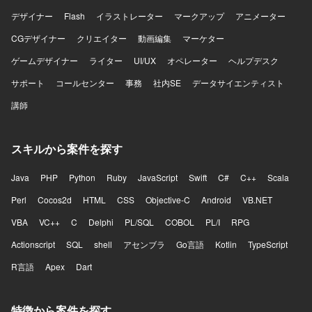
デザイナー
Flash
イラストレーター
マークアップ
アニメーター
CGデザイナー
クリエイター
動画編集
マーケター
ゲームデザイナー
ライター
UI/UX
オペレーター
ヘルプデスク
サポート
コールセンター
事務
社内SE
データサイエンティスト
講師
スキルから案件を探す
Java
PHP
Python
Ruby
JavaScript
Swift
C#
C++
Scala
Perl
Cocos2d
HTML
CSS
Objective-C
Android
VB.NET
VBA
VC++
C
Delphi
PL/SQL
COBOL
PL/I
RPG
Actionscript
SQL
shell
アセンブラ
Go言語
Kotlin
TypeScript
R言語
Apex
Dart
特徴から案件を探す