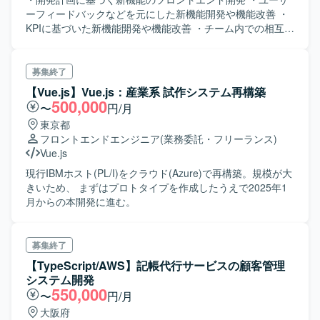
ーフィードバックなどを元にした新機能開発や機能改善 ・
KPIに基づいた新機能開発や機能改善 ・チーム内での相互コ
ードレビュー 【主な技術スタック】 ・バックエンド：Go
・フロントエンド：JavaScript,React,Redux,Next.js
※TypeScript導入中 ・ネイティブアプリ：Swift, Kotlin ・デ
募集終了
ータベース：MySQL, Redshift ・インフラ：AWS ・開発環
【Vue.js】Vue.js：産業系 試作システム再構築
境：Docker ・リポジトリ管理：Github
500,000
〜
円/月
東京都
フロントエンドエンジニア
(業務委託・フリーランス)
Vue.js
現行IBMホスト(PL/I)をクラウド(Azure)で再構築。規模が大
きいため、 まずはプロトタイプを作成したうえで2025年1
月からの本開発に進む。
募集終了
【TypeScript/AWS】記帳代行サービスの顧客管理
システム開発
550,000
〜
円/月
大阪府