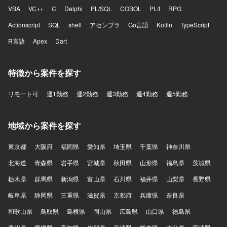
VBA
VC++
C
Delphi
PL/SQL
COBOL
PL/I
RPG
Actionscript
SQL
shell
アセンブラ
Go言語
Kotlin
TypeScript
R言語
Apex
Dart
特徴から案件を探す
リモート可
週1勤務
週2勤務
週3勤務
週4勤務
週5勤務
地域から案件を探す
東京都
大阪府
福岡県
愛知県
埼玉県
千葉県
神奈川県
北海道
青森県
岩手県
宮城県
秋田県
山形県
福島県
茨城県
栃木県
群馬県
新潟県
富山県
石川県
福井県
山梨県
長野県
岐阜県
静岡県
三重県
滋賀県
京都府
兵庫県
奈良県
和歌山県
鳥取県
島根県
岡山県
広島県
山口県
徳島県