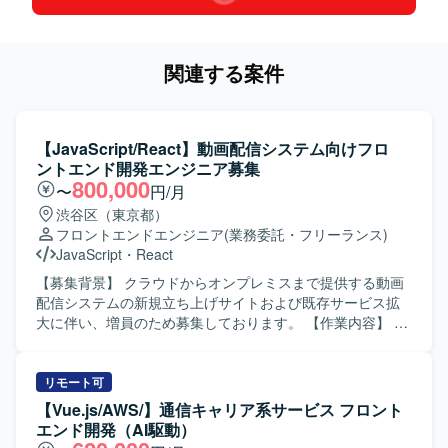
関連する案件
【JavaScript/React】動画配信システム向けフロ
ントエンド開発エンジニア募集
800,000
〜
円/月
渋谷区（東京都）
フロントエンドエンジニア
(業務委託・フリーランス)
JavaScript
・
React
【募集背景】 クラウドからオンプレミスまで提供する動画
配信システムの新規立ち上げサイトおよび既存サービス拡
大に伴い、増員のため募集しております。 【作業内容】 動
画配信システムに必要なフロントサイトのお客様向けカス
タマイズ開発をご担当いただきます。
HTML/CSS/JavaScript/Node.js/Reactを用いたSPAおよび
リモート可
SSRのWebサイト開発を行います。 詳細設計、製造、単体
【Vue.js/AWS/】通信キャリア系サービス フロント
テスト、プロジェクトによっては保守・運用までをご対応
エンド開発（AI駆動）
いただきます。 スキルやプロジェクト状況に応じて、基本