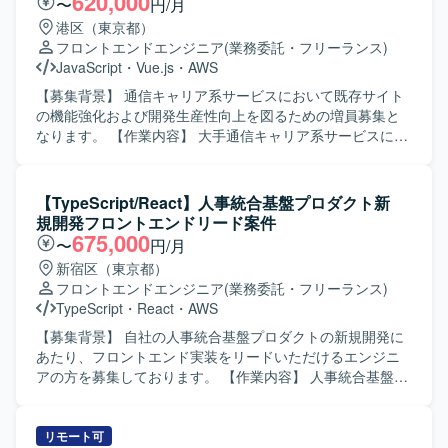
620,000
〜
円/月
設計や技術担当としての顧客ミーティング同席なども想定
港区（東京都）
しております。 【求める人物像】 品質への配慮と開発スピ
フロントエンドエンジニア
(業務委託・フリーランス)
ードのバランスを意識して取り組める方を求めておりま
JavaScript
・
Vue.js
・
AWS
す。 コミュニケーションを大切にし、課題に対して柔軟に
対応できる方を歓迎いたします。 プロジェクトの一員とし
【募集背景】 通信キャリア系サービスにおいて既存サイト
て主体性と責任感を持ち、業務を推進していただける方を
の機能強化および開発生産性向上を図るための増員募集と
想定しております。 新しい技術の習得や活用に前向きに取
なります。 【作業内容】 大手通信キャリア系サービスにお
り組める方にマッチする業務です。 【ポジションの魅力】
ける既存サイトの追加機能開発を担当していただきます。
動画配信領域におけるフロントエンド開発を通じて、SPAや
Vue.jsベースのフロントエンド実装に加え、GitHub Copilot
SSRなどのモダンなWeb技術を実践的に習得・強化してい
などのAI支援ツールを活用したAI駆動開発を行います。要件
【TypeScript/React】人事統合基盤プロダクト新
ただけます。 新規立ち上げから既存サービス拡大まで幅広
や依頼内容をプロンプトへ構造化し実装へつなげるほか、
規開発フロントエンドリード案件
いフェーズに関わることで、設計から運用まで一連の経験
アジャイル開発体制の中で継続的なサービス改善、仕様整
675,000
〜
円/月
を積むことができます。 技術担当として顧客と直接コミュ
理や技術的な提案、AI生成物のレビューおよび品質担保も
新宿区（東京都）
ニケーションを取る機会もあり、技術力とビジネス理解の
行っていただきます。 【求める人物像】 AI支援ツールを積
フロントエンドエンジニア
(業務委託・フリーランス)
双方を高められる環境です。 【開発環境】 MacBook Proが
極的に活用しながら、自ら学習・改善していける方を求め
TypeScript
・
React
・
AWS
支給される環境で開発を行います。 JavaScript、React、
ています。アジャイルな開発スタイルに柔軟に対応でき、
TypeScript、Node.js、Expressを中心に、一部AWSを利用
関係者と円滑にコミュニケーションを取りながら主体的に
【募集背景】 自社の人事統合基盤プロダクトの新規開発に
したサーバレスアーキテクチャなどを用いて開発を進めて
提案・推進いただける方が望ましいです。 【ポジションの
あたり、フロントエンド実装をリードいただけるエンジニ
まいります。
魅力】 AI駆動開発を前提とした環境で、最新のAI支援ツー
アの方を募集しております。 【作業内容】 人事統合基盤の
ルを活用しながらフロントエンド開発に携わることができ
管理画面およびユーザーインターフェースの設計・実装を
ます。大規模な通信キャリア系サービスに関わることで、
行っていただきます。 TypeScript / React を用いたWebア
サービス改善の効果を実感しやすく、アジャイル開発の経
プリケーション開発や、バックエンドのREST APIとの連携
リモート可