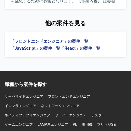
す。 PCはWindowsまたはMacが支給され、Claude Codeを
あり、仕様調整や課題整理を能動的に進められる方を歓迎
を強化するための募集となります。 【作業内容】 証券会社
開発や業務に積極的に活用しております。
いたします。 【ポジションの魅力】 グローバル企業のWeb
向け新規サービスのバックオフィス向けWEBシステムにお
統合CMS刷新プロジェクトに参画し、ヘッドレスCMSや
いて、フロントエンドの設計・実装から結合テストまでを
Contentfulなどの最新技術に関わることができます。 USチ
ご担当いただきます。React.jsおよびTypeScriptを用いた画
他の案件を見る
ームとの英語でのコミュニケーションを通じて、グローバ
面実装や、バックエンドとの連携部分の実装・動作確認な
ル開発プロジェクトの経験を積むことができます。 フロン
どを行っていただきます。 【求める人物像】 フロントエン
トエンドからAPI構築まで幅広い工程に携わることができ、
ド開発経験が豊富で、自発的に課題を発見し改善提案がで
「フロントエンドエンジニア」の案件一覧
技術スキルとコミュニケーションスキルの双方を高められ
きる方を求めております。チームメンバーや関係者と円滑
る環境です。 【開発環境】 ReactおよびNode.jsを中心とし
にコミュニケーションを取りながら開発を進めていただけ
「JavaScript」の案件一覧
「React」の案件一覧
た開発環境にて、ヘッドレスCMS（Contentful）および既存
る方を歓迎いたします。 【ポジションの魅力】 証券業界向
SiteCore環境からの移行を行います。 CI/CD環境を活用し
けの新規サービス開発に携わることで、金融ドメインの知
た開発プロセスのもと、グローバルチームと連携しながら
見を深めながらフロントエンド技術力を高めていただけま
開発を進めてまいります。
す。バックエンド技術にも触れられる環境のため、フルス
タック志向の方にも適したポジションとなっております。
【開発環境】 React.js、TypeScript、Java、SpringBootなど
職種から案件を探す
を用いたWEBシステム開発環境となっております。
サーバサイドエンジニア
フロントエンドエンジニア
インフラエンジニア
ネットワークエンジニア
ネイティブアプリエンジニア
サーバーエンジニア
テスター
ゲームエンジニア
LAMP系エンジニア
PL
汎用機
ブリッジSE