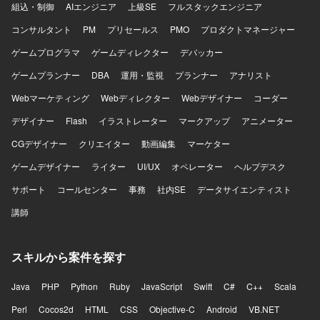
組込・制御
AIエンジニア
上級SE
フルスタックエンジニア
コンサルタント
PM
プリセールス
PMO
プロダクトマネージャー
ゲームプログラマ
ゲームディレクター
デバッカー
ゲームプランナー
DBA
運用・監視
プランナー
アナリスト
Webマーケティング
Webディレクター
Webデザイナー
コーダー
デザイナー
Flash
イラストレーター
マークアップ
アニメーター
CGデザイナー
クリエイター
動画編集
マーケター
ゲームデザイナー
ライター
UI/UX
オペレーター
ヘルプデスク
サポート
コールセンター
事務
社内SE
データサイエンティスト
講師
スキルから案件を探す
Java
PHP
Python
Ruby
JavaScript
Swift
C#
C++
Scala
Perl
Cocos2d
HTML
CSS
Objective-C
Android
VB.NET