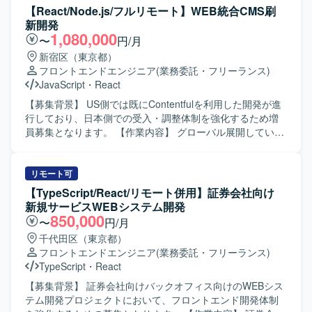
験をさらに深めることができます。 【開発環境】 Vue.js /
実装を担当していただきます。 AIコーディングツールを活
【React/Node.js/フルリモート】WEB統合CMS刷
AWS / GitHub Copilot / Scrum（アジャイル）
用した開発フローの整備や生産性向上の推進、コンポーネ
新開発
ント設計やUIライブラリの整備も行っていただきます。 ま
1,080,000
〜
円/月
た、社員エンジニアへの技術展開やドキュメント整備にも
新宿区（東京都）
携わっていただきます。 【求める人物像】 AIツールを積極
フロントエンドエンジニア
(業務委託・フリーランス)
的に取り入れ、自律的に開発生産性を高めていける方を求
JavaScript
・
React
めております。 社員エンジニアへ技術やノウハウをわかり
やすく共有できるコミュニケーション力をお持ちの方を歓
【募集背景】 US側では既にContentfulを利用した開発が進
迎いたします。 仕様が確定しきっていないフェーズでも、
行しており、日本側での受入・調整体制を強化するため増
課題を整理しながら主体的に推進できる方を想定しており
員募集となります。 【作業内容】 グローバル展開している
ます。 長期的な保守性や拡張性を意識したアーキテクチャ
企業において、コーポレートサイト・ECサイト・製品サイ
設計ができる方にマッチするポジションです。 【ポジショ
トなど複数のWebサイトで利用しているCMSをヘッドレス
ンの魅力】 人事領域の統合基盤プロダクトの新規開発に、
CMS（Contentful）へ統一するプロジェクトに参画いただき
リモート可
フロントエンドリードとして深く関わっていただけます。
ます。 日本側HQとしてUSチームとの調整、受入対応、各
【TypeScript/React/リモート併用】証券会社向け
AIコーディングツールを積極的に活用しながら、開発フロ
事業部との調整およびReact/Node.jsを用いた開発・改修を
新規サービスWEBシステム開発
ーやナレッジの整備を主導できる環境です。 長期的なプロ
ご担当いただきます。 既存SiteCoreで利用しているデザイ
850,000
〜
円/月
ジェクトの中で、UI/UXやアーキテクチャの設計思想をプロ
ンの移行対応や、プラットフォーム差異により必要となる
千代田区（東京都）
ダクト全体に反映していく経験を積んでいただけます。
リデザイン対応の検討・実装も行っていただきます。 フロ
フロントエンドエンジニア
(業務委託・フリーランス)
【開発環境】 言語はTypeScriptを使用し、フレームワーク
ントエンドサポートやAPI構築、UAT・評価・受け入れ整
TypeScript
・
React
としてReactを採用しております。 インフラには
備、Goliveに向けた対応などを段階的に実施していただきま
AWS（CloudFront, S3, ECS）を利用しており、GitHubや
す。 【求める人物像】 英語で主体的にコミュニケーション
【募集背景】 証券会社向けバックオフィス向けのWEBシス
Slack、Backlogなどのツールを用いて開発を進めておりま
が取れる方を求めております。 海外チームとの協業経験が
テム開発プロジェクトにおいて、フロントエンド開発体制