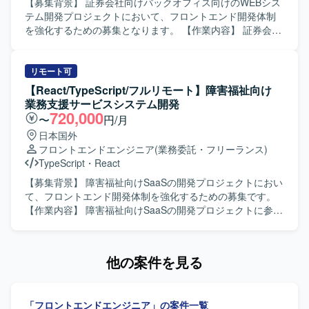
す。 【求める人物像】 英語で主体的にコミュニケーション
【募集背景】 証券会社向けバックオフィス向けのWEBシス
が取れる方を求めております。 海外チームとの協業経験が
テム開発プロジェクトにおいて、フロントエンド開発体制
あり、仕様調整や課題整理を能動的に進められる方を歓迎
を強化するための募集となります。 【作業内容】 証券会社
いたします。 【ポジションの魅力】 グローバル企業のWeb
向け新規サービスのバックオフィス向けWEBシステムにお
統合CMS刷新プロジェクトに参画し、ヘッドレスCMSや
いて、フロントエンドの設計・実装から結合テストまでを
Contentfulなどの最新技術に関わることができます。 USチ
ご担当いただきます。React.jsおよびTypeScriptを用いた画
リモート可
ームとの英語でのコミュニケーションを通じて、グローバ
面実装や、バックエンドとの連携部分の実装・動作確認な
【React/TypeScript/フルリモート】障害福祉向け
ル開発プロジェクトの経験を積むことができます。 フロン
どを行っていただきます。 【求める人物像】 フロントエン
業務支援サービスシステム開発
トエンドからAPI構築まで幅広い工程に携わることができ、
ド開発経験が豊富で、自発的に課題を発見し改善提案がで
720,000
〜
円/月
技術スキルとコミュニケーションスキルの双方を高められ
きる方を求めております。チームメンバーや関係者と円滑
日本国外
る環境です。 【開発環境】 ReactおよびNode.jsを中心とし
にコミュニケーションを取りながら開発を進めていただけ
フロントエンドエンジニア
(業務委託・フリーランス)
た開発環境にて、ヘッドレスCMS（Contentful）および既存
る方を歓迎いたします。 【ポジションの魅力】 証券業界向
TypeScript
・
React
SiteCore環境からの移行を行います。 CI/CD環境を活用し
けの新規サービス開発に携わることで、金融ドメインの知
た開発プロセスのもと、グローバルチームと連携しながら
見を深めながらフロントエンド技術力を高めていただけま
【募集背景】 障害福祉向けSaaSの開発プロジェクトにおい
開発を進めてまいります。
す。バックエンド技術にも触れられる環境のため、フルス
て、フロントエンド開発体制を強化するための募集です。
タック志向の方にも適したポジションとなっております。
【作業内容】 障害福祉向けSaaSの開発プロジェクトに参画
【開発環境】 React.js、TypeScript、Java、SpringBootなど
し、フロントエンド（React）の設計・実装を担当していた
を用いたWEBシステム開発環境となっております。
だきます。 React/TypeScript/reduxを用いたフロントエンド
の設計・開発・運用を行っていただきます。 企画要件から
他の案件を見る
仕様を把握し、要件の不明点を解消したうえで実装設計へ
と落とし込んでいただきます。 既存ソースコードの機能改
修や、技術的負債の解消にも取り組んでいただきます。
「フロントエンドエンジニア」の案件一覧
【求める人物像】 仕様の不足などを自ら補い、プロジェク