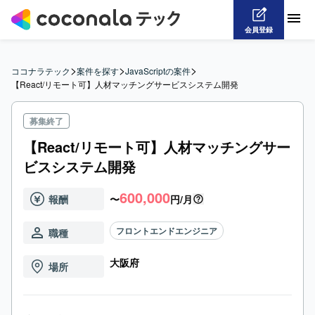
会員登録
>
>
>
ココナラテック
案件を探す
JavaScriptの案件
【React/リモート可】人材マッチングサービスシステム開発
募集終了
【React/リモート可】人材マッチングサー
ビスシステム開発
600,000
報酬
〜
円/月
フロントエンドエンジニア
職種
大阪府
場所