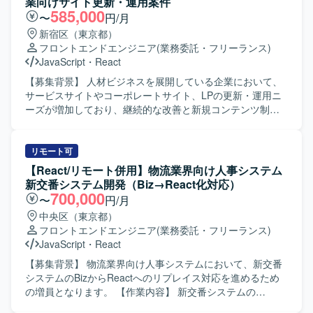
業向けサイト更新・運用案件
585,000
〜
円/月
新宿区（東京都）
フロントエンドエンジニア
(業務委託・フリーランス)
JavaScript
・
React
【募集背景】 人材ビジネスを展開している企業において、
サービスサイトやコーポレートサイト、LPの更新・運用ニ
ーズが増加しており、継続的な改善と新規コンテンツ制作
を推進するためにWebエンジニアを募集しております。
【作業内容】 サービスサイト、コーポレートサイト、LPを
対象に、実装やコンテンツの作成・修正、広告用LPの制作
リモート可
を行っていただきます。 要件整理を行いながら、スケジュ
【React/リモート併用】物流業界向け人事システム
ール調整や設定作業を行い、複数タスクを並行して対応し
新交番システム開発（Biz→React化対応）
ていただきます。 タスクはSlackを通じて受け取り、
700,000
〜
円/月
Googleスプレッドシートで管理しつつ、必要に応じて関係
中央区（東京都）
者へのヒアリングを実施し、サイト運用および改善を進め
フロントエンドエンジニア
(業務委託・フリーランス)
ていただきます。 【求める人物像】 フロントエンドおよび
JavaScript
・
React
バックエンドの実装を一人称で推進でき、自ら課題を発見
して主体的に動いていただける方を求めております。 サイ
【募集背景】 物流業界向け人事システムにおいて、新交番
ト運用を行いながら、環境整備や業務フローの改善にも前
システムのBizからReactへのリプレイス対応を進めるため
向きに取り組んでいただける方が望ましいです。 【ポジシ
の増員となります。 【作業内容】 新交番システムの
ョンの魅力】 サービスサイトやコーポレートサイト、LPな
Biz→React化対応における基本設計から結合テストまでを