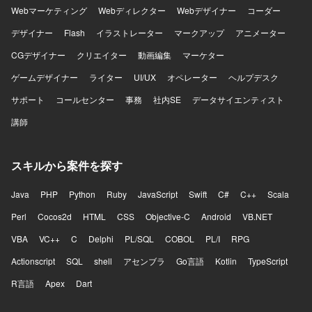
Webマーケティング
Webディレクター
Webデザイナー
コーダー
デザイナー
Flash
イラストレーター
マークアップ
アニメーター
CGデザイナー
クリエイター
動画編集
マーケター
ゲームデザイナー
ライター
UI/UX
オペレーター
ヘルプデスク
サポート
コールセンター
事務
社内SE
データサイエンティスト
講師
スキルから案件を探す
Java
PHP
Python
Ruby
JavaScript
Swift
C#
C++
Scala
Perl
Cocos2d
HTML
CSS
Objective-C
Android
VB.NET
VBA
VC++
C
Delphi
PL/SQL
COBOL
PL/I
RPG
Actionscript
SQL
shell
アセンブラ
Go言語
Kotlin
TypeScript
R言語
Apex
Dart