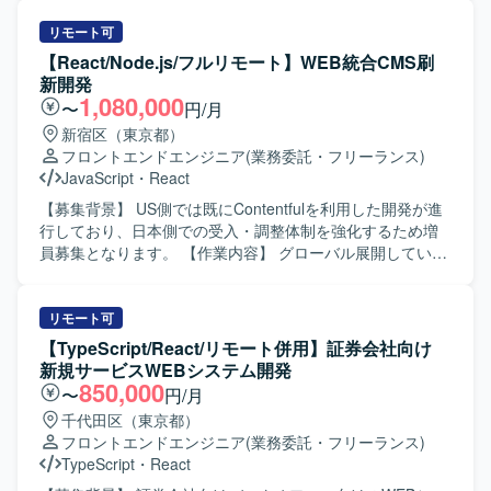
ど多様なWebサイトの運用・改善に携わることで、フロン
ご担当いただきます。開発作業よりも、Reactの設計レビュ
トエンドからバックエンドまで幅広い実装経験を積むこと
ーおよびソースコードレビューがメインとなります。ま
リモート可
ができます。 デザイナーと密に連携しながら、コンテンツ
た、若手エンジニアの成果物レビューや、必要に応じて基
【React/Node.js/フルリモート】WEB統合CMS刷
企画から実装まで一貫して関われるため、裁量を持ってサ
礎知識のレクチャーなども行っていただきます。 【求める
新開発
イト改善に貢献していただけます。 【開発環境】 HTML /
人物像】 Reactを用いた開発経験だけでなく、設計やソー
1,080,000
〜
円/月
CSS / JavaScript / React / TypeScript を用いたフロントエ
スコードレビューの経験を活かし、品質向上に主体的に取
新宿区（東京都）
ンド・バックエンド開発環境です。 WordPress をはじめと
り組んでいただける方を求めております。若手メンバーへ
フロントエンドエンジニア
(業務委託・フリーランス)
した各種CMSを利用したサイト運用を行っております。 タ
の技術的なフォローやレクチャーにも前向きに取り組んで
JavaScript
・
React
スク管理にはSlackおよびGoogleスプレッドシートを使用し
いただける方が望ましいです。 【ポジションの魅力】 既存
ております。
システムのReact化というモダンな技術スタックへの移行プ
【募集背景】 US側では既にContentfulを利用した開発が進
ロジェクトに参画いただけます。レビュー業務が中心とな
行しており、日本側での受入・調整体制を強化するため増
るため、これまでのReact設計・レビューの経験を活かしつ
員募集となります。 【作業内容】 グローバル展開している
つ、若手育成を通じたチーム全体のスキル底上げにも関わ
企業において、コーポレートサイト・ECサイト・製品サイ
ることができます。 【開発環境】 フロントエンドにReact
トなど複数のWebサイトで利用しているCMSをヘッドレス
を用いたWebアプリケーション開発環境となります。
CMS（Contentful）へ統一するプロジェクトに参画いただき
リモート可
ます。 日本側HQとしてUSチームとの調整、受入対応、各
【TypeScript/React/リモート併用】証券会社向け
事業部との調整およびReact/Node.jsを用いた開発・改修を
新規サービスWEBシステム開発
ご担当いただきます。 既存SiteCoreで利用しているデザイ
850,000
〜
円/月
ンの移行対応や、プラットフォーム差異により必要となる
千代田区（東京都）
リデザイン対応の検討・実装も行っていただきます。 フロ
フロントエンドエンジニア
(業務委託・フリーランス)
ントエンドサポートやAPI構築、UAT・評価・受け入れ整
TypeScript
・
React
備、Goliveに向けた対応などを段階的に実施していただきま