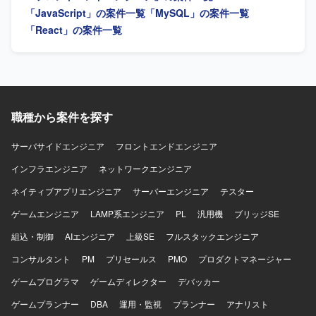
トを主体的に推進することにやりがいを感じる方を求めて
「JavaScript」の案件一覧
「MySQL」の案件一覧
います。 トレンドだけにとらわれず、メリット・デメリッ
「React」の案件一覧
トを比較して根拠を持った技術選定・設計ができる方を歓
迎します。 バックエンド（Laravel）のコードを必要に応じ
て読み解き、連携しながらAPI実装などをスムーズに進めら
れる方を求めています。 稼働中のサービスへの影響を見極
め、システムを安全に保ちながら着実に実装を行える方に
適したポジションです。 【ポジションの魅力】 障害福祉領
職種から案件を探す
域向けのSaaS開発に携わることで、社会的意義の高いサー
ビスの価値向上に貢献できるポジションです。 フロントエ
サーバサイドエンジニア
フロントエンドエンジニア
ンドの設計から実装、運用まで一気通貫で関われるため、
裁量を持って技術選定やアーキテクチャ設計に関与してい
インフラエンジニア
ネットワークエンジニア
ただけます。 既存プロダクトの改善や技術的負債の解消に
ネイティブアプリエンジニア
サーバーエンジニア
テスター
も取り組めるため、中長期的なプロダクト品質向上に寄与
できる環境です。 【開発環境】 フロントエンドは
ゲームエンジニア
LAMP系エンジニア
PL
汎用機
ブリッジSE
React/TypeScript/reduxを用いた環境で開発を行います。 バ
組込・制御
ックエンドにはLaravelが用いられており、必要に応じてコ
AIエンジニア
上級SE
フルスタックエンジニア
ードを読み解きながらAPIとの連携を行います。 コーディン
コンサルタント
PM
プリセールス
PMO
プロダクトマネージャー
グAIツールを活用した開発スタイルが推奨されている環境
です。
ゲームプログラマ
ゲームディレクター
デバッカー
ゲームプランナー
DBA
運用・監視
プランナー
アナリスト