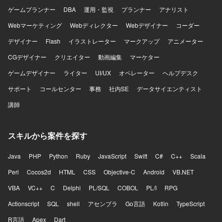
ゲームプランナー
DBA
運用・監視
プランナー
アナリスト
Webマーケティング
Webディレクター
Webデザイナー
コーダー
デザイナー
Flash
イラストレーター
マークアップ
アニメーター
CGデザイナー
クリエイター
動画編集
マーケター
ゲームデザイナー
ライター
UI/UX
オペレーター
ヘルプデスク
サポート
コールセンター
事務
社内SE
データサイエンティスト
講師
スキルから案件を探す
Java
PHP
Python
Ruby
JavaScript
Swift
C#
C++
Scala
Perl
Cocos2d
HTML
CSS
Objective-C
Android
VB.NET
VBA
VC++
C
Delphi
PL/SQL
COBOL
PL/I
RPG
Actionscript
SQL
shell
アセンブラ
Go言語
Kotlin
TypeScript
R言語
Apex
Dart