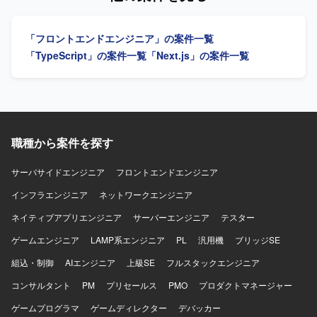
ロセッサーなどを組み合わせたWebサービス開発を行って
要求を満たすシステムの設計・開発に加え、ゲーム量産を
おります。
支える共通基盤の設計・実装に携わっていただきます。ま
「フロントエンドエンジニア」の案件一覧
た、ご自身で企画・設計したゲームを実際に開発し、両ス
トアへ配信していただくことも可能なポジションです。
「TypeScript」の案件一覧
「Next.js」の案件一覧
【求める人物像】 技術への高い興味関心があり自発的にキ
ャッチアップできる方、自発的にコミュニケーションを取
りプロジェクトを進められる方、常により良いモノづくり
を追求できる方を求めております。 【ポジションの魅力】
開発基盤の構築に携わりながらご自身でもゲーム開発を担
当していただき、開発したゲームをスピーディーにストア
職種から案件を探す
へリリースしユーザーへ届ける経験を数多く積める環境で
す。AIを活用したゲーム量産プロジェクトの立ち上げフェ
サーバサイドエンジニア
フロントエンドエンジニア
ーズから参画できるため、前例のないゲーム量産基盤をゼ
インフラエンジニア
ロから設計構築でき、大きな裁量を持って開発に取り組め
ネットワークエンジニア
ます。AIコーディングツール前提の開発スタイルを最前線
ネイティブアプリエンジニア
サーバーエンジニア
テスター
で実践でき、今後の開発の標準形をつくり上げていくフェ
ーズに携わることができます。少人数体制ならではのスピ
ゲームエンジニア
LAMP系エンジニア
PL
汎用機
ブリッジSE
ード感があり、意思決定から実装、リリースまでを迅速に
組込・制御
AIエンジニア
上級SE
フルスタックエンジニア
進められる環境です。 【開発環境】 開発言語・フレームワ
ークはJavaScript / TypeScriptを使用いたします。開発ツー
コンサルタント
PM
プリセールス
PMO
プロダクトマネージャー
ルとしてAIコーディングツール（Claude Code、Codex
ゲームプログラマ
CLI（OpenAI））を利用いたします。
ゲームディレクター
デバッカー