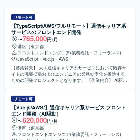
リモート可
【TypeScript/AWS/フルリモート】通信キャリア系
サービスのフロントエンド開発
765,000
〜
円/月
港区（東京都）
フロントエンドエンジニア
(業務委託・フリーランス)
JavaScript
・
Vue.js
・
AWS
【募集背景】 大手通信キャリア系サービスにおいて既存サ
イトの機能拡張およびエンジニアの業務効率化を推進する
ための開発プロジェクトとなります。 【作業内容】 AI駆動
環境下でのフロントエンド開発をご担当いただきます。具
体的には、GitHub Copilot等のAI支援ツールを活用した実
装、要件や依頼内容をプロンプトへ適切に落とし込み実装
リモート可
へつなげる業務、アジャイル開発体制での継続的なサービ
【Vue.js/AWS/】通信キャリア系サービス フロント
ス改善、必要に応じた仕様整理および技術的な提案などを
エンド開発（AI駆動）
行っていただきます。 【求める人物像】 AI支援ツールを積
620,000
〜
円/月
極的に活用しながら開発を推進できる方、要望を適切に構
港区（東京都）
造化しプロンプト設計に落とし込める方、長期的なプロジ
フロントエンドエンジニア
(業務委託・フリーランス)
ェクトにおいて自走してタスクを進められる方を求めてお