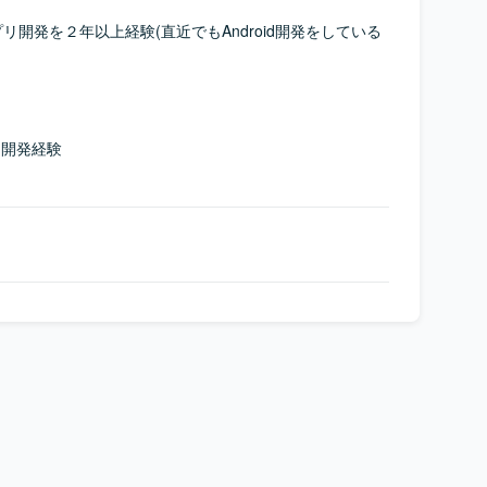
idアプリ開発を２年以上経験(直近でもAndroid開発をしている
る開発経験
