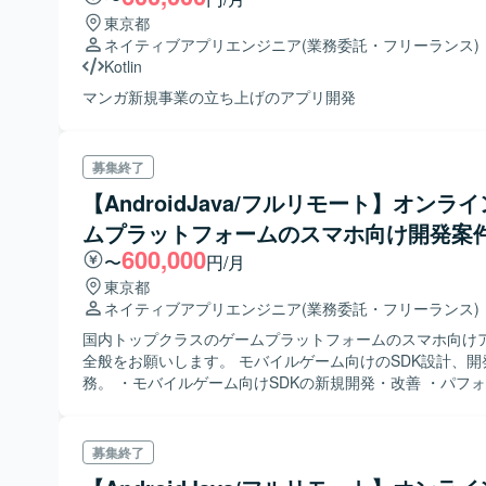
東京都
ネイティブアプリエンジニア
(業務委託・フリーランス)
Kotlin
マンガ新規事業の立ち上げのアプリ開発
募集終了
【AndroidJava/フルリモート】オンラ
ムプラットフォームのスマホ向け開発案
600,000
〜
円/月
東京都
ネイティブアプリエンジニア
(業務委託・フリーランス)
国内トップクラスのゲームプラットフォームのスマホ向け
全般をお願いします。 モバイルゲーム向けのSDK設計、開
務。 ・モバイルゲーム向けSDKの新規開発・改善 ・パフォーマンスチ
ューニング・バグ修正 ・クライアントからの対応・調査 
・ストアアプリの運用・開発支援 など
募集終了