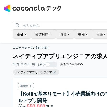
単価
都道府県
特徴
職種
言語
>
ココナラテック
案件を探す
637
件中
31
〜
60
件を表示
募集中の案件のみ
ネイティブアプリエンジニア
募集終了
【Kotlin/基本リモート】小売業様向けの
ルアプリ開発
550,000
〜
円/月