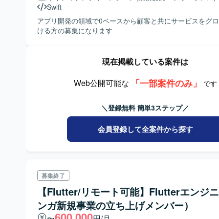
Swift
アプリ開発の領域で0ベースから顧客と共にサービスをグ
ける方の募集になります
現在掲載している案件は
「一部案件のみ」
Web公開可能な
です
＼登録無料 簡単3ステップ／
会員登録して全案件から探す
募集終了
【Flutter/リモート可能】Flutterエン
ンガ新規事業の立ち上げメンバー）
600,000
〜
円/月