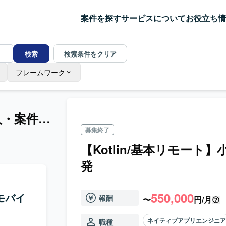
案件を探す
サービスについて
お役立ち情
検索
検索条件をクリア
フレームワーク
ネイティブアプリエンジニアの求人・案件一覧
募集終了
【Kotlin/基本リモー
発
550,000
モバイ
報酬
〜
円/月
ネイティブアプリエンジニ
職種