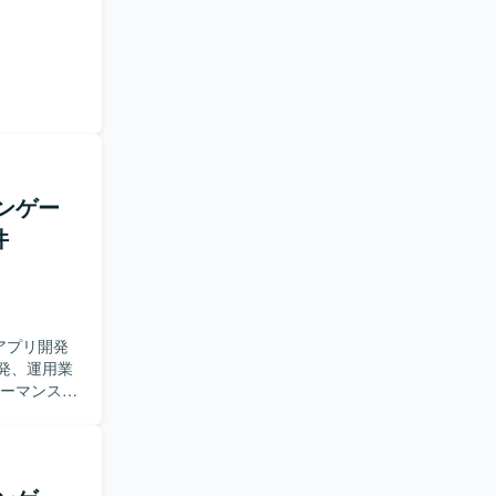
インゲー
件
アプリ開発
発、運用業
・ツール開発