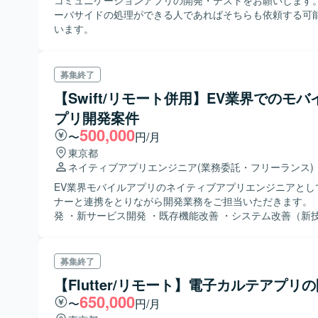
コミュニケーションアプリの開発・テストをお願いします。 
ーバサイドの処理ができる人であればそちらも依頼する可
います。
募集終了
【Swift/リモート併用】EV業界でのモバ
プリ開発案件
500,000
〜
円/月
東京都
ネイティブアプリエンジニア
(業務委託・フリーランス)
EV業界モバイルアプリのネイティブアプリエンジニアとし
ナーと連携をとりながら開発業務をご担当いただきます。 ・新機能開
発 ・新サービス開発 ・既存機能改善 ・システム改善（新
不可対策など）
募集終了
【Flutter/リモート】電子カルテアプリ
650,000
〜
円/月