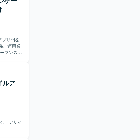
インゲー
件
アプリ開発
発、運用業
・ツール開発
イルア
て、 デザイ