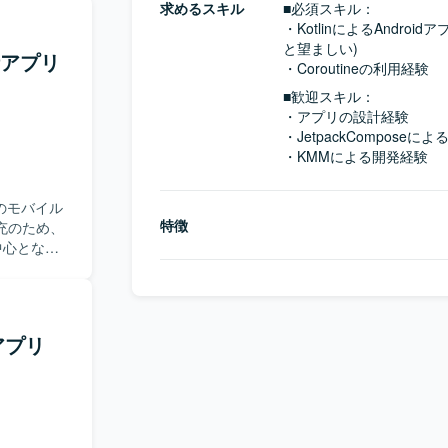
求めるスキル
■必須スキル：
た開発経験
・KotlinによるAndro
と望ましい)

析アプリ
・Coroutineの利用経験
■歓迎スキル：
・アプリの設計経験

・JetpackComposeによ
・KMMによる開発経験
リのモバイル
特徴
充のため、
中心となっ
ニア: 5名
：Kotlin イ
ール：
アプリ