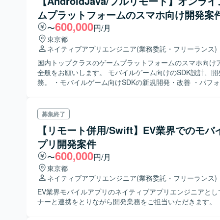
【AndroidJava/フルリモート】オンラ
ムプラットフォームのスマホ向け開発案
600,000
〜
円/月
東京都
ネイティブアプリエンジニア
(業務委託・フリーランス)
国内トップクラスのゲームプラットフォームのスマホ向け
全般をお願いします。 モバイルゲーム向けのSDK設計、開
務。 ・モバイルゲーム向けSDKの新規開発・改善 ・パフォーマンスチ
ューニング・バグ修正 ・クライアントからの対応・調査 
・ストアアプリの運用・開発支援 など
募集終了
【リモート併用/Swift】EV業界でのモバ
プリ開発案件
600,000
〜
円/月
東京都
ネイティブアプリエンジニア
(業務委託・フリーランス)
EV業界モバイルアプリのネイティブアプリエンジニアとし
ナーと連携をとりながら開発業務をご担当いただきます。