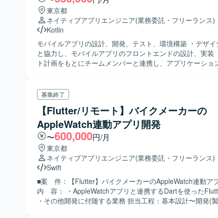
東京都
ネイティブアプリエンジニア
(業務委託・フリーランス)
Kotlin
モバイルアプリの設計、開発、テスト、環境構築 ・デザイ
と協力し、モバイルアプリのフロントエンドの設計、実装 
ト計画をもとにチームメンバーと連携し、アプリケーショ
らリリースまでの開発プロセスの実務 ・お客様やステーク
らのフィードバックをもとにした継続的な機能改善や技術
など
募集終了
【Flutter/リモート】バイクメーカーの
AppleWatch連動アプリ開発
600,000
〜
円/月
東京都
ネイティブアプリエンジニア
(業務委託・フリーランス)
Swift
■案 件：【Flutter】バイクメーカーのAppleWatch連動ア
内 容： ・AppleWatchアプリと連携するDartを使ったFlut
・その他開発に付随する業務 担当工程：基本設計〜開発(製造）〜テ
スト 開発環境（想定）：Dart(Flutter)・Swift ＜スキル＞ ■必 須： ・