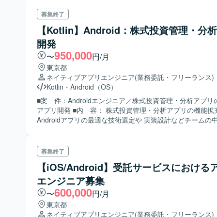
Flutterでのネイティヴアプリ開発経験 ■尚 可： ・Swiftでの開発経験
がある ・いずれかのソフトウェアアーキテクチャに準拠し
募集終了
がある
【Kotlin】Android：株式投資管理・分
開発
950,000
〜
円/月
東京都
ネイティブアプリエンジニア
(業務委託・フリーランス)
Kotlin
・
Android（OS）
■案 件：Androidエンジニア／株式投資管理・分析アプ
アプリ開発 ■内 容： 株式投資管理・分析アプリの機能拡
Androidアプリの最適な技術選定や 実装設計などチームの
て開発していただける方を募集しております。 ＜開発チーム体制＞ ・
ディレクター: 1名 ・アプリエンジニア: 5名 ・サーバエンジ
管理：Backlog 開発環境：Android Studio、Github 開発言語
募集終了
ンフラ：AWS・GCP（Firebase） コミュニケーションツ
【iOS/Android】受託サービスにおける
Slack・MetaLife
エンジニア募集
600,000
〜
円/月
東京都
ネイティブアプリエンジニア
(業務委託・フリーランス)