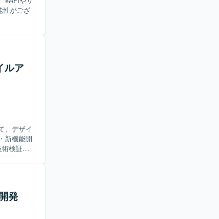
※APIやサ
能性がござ
イルア
て、デザイ
技術検証、
の開発