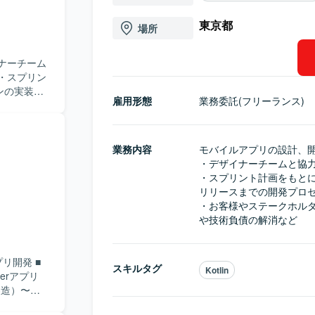
東京都
場所
ナーチーム
・スプリン
ンの実装か
雇用形態
業務委託(フリーランス)
ホルダーか
負債の解消
業務内容
モバイルアプリの設計、開
・デザイナーチームと協力
・スプリント計画をもと
リリースまでの開発プロセ
・お客様やステークホル
や技術負債の解消など
プリ開発 ■
スキルタグ
Kotlin
terアプリ