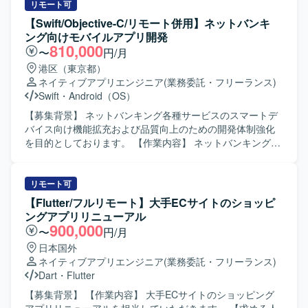
としたモバイルアプリ開発環境にて、Git を用いたソースコ
や機能改修、品質向上に向けた開発業務を行っていただき
リモート可
ード管理とブランチ運用を行っております。CI/CD 環境を
ます。 【求める人物像】 モバイルアプリのユーザー体験向
【Swift/Objective-C/リモート併用】ネットバンキ
活用しながら継続的な開発・改善を進めております。
上に関心を持ち、デザインシステムを理解したうえで主体
ング向けモバイルアプリ開発
的に開発を進めていただける方を求めています。 【ポジシ
810,000
〜
円/月
ョンの魅力】 大規模なECサービスのスマートフォンアプリ
港区（東京都）
開発に携わることで、Flutterを活用したクロスプラットフ
ネイティブアプリエンジニア
(業務委託・フリーランス)
ォーム開発やデザインシステム活用の実践経験を積むこと
Swift
・
Android（OS）
ができます。 【開発環境】 Flutterを用いたスマートフォン
アプリ開発環境となります。
【募集背景】 ネットバンキング各種サービスのスマートデ
バイス向け機能拡充および品質向上のための開発体制強化
を目的としております。 【作業内容】 ネットバンキング各
種サービスについて、スマートデバイス（iOS/Android）向
けアプリケーションの開発を行います。詳細設計から実
装、テストまで一連の工程をご担当いただきます。また、
リモート可
開発に関連する各種ドキュメントの作成も実施いただきま
【Flutter/フルリモート】大手ECサイトのショッピ
す。 【求める人物像】 モバイルアプリ開発において主体的
ングアプリリニューアル
に設計から実装、テストまで対応できる方を求めておりま
900,000
〜
円/月
す。関係者とコミュニケーションを取りながら、品質とユ
日本国外
ーザビリティを意識した開発ができる方を歓迎いたしま
ネイティブアプリエンジニア
(業務委託・フリーランス)
す。 【ポジションの魅力】 金融系ネットバンキングサービ
Dart
・
Flutter
スの開発に関わることで、大規模なユーザーを持つサービ
スのモバイルアプリ開発経験を積むことができます。
【募集背景】 【作業内容】 大手ECサイトのショッピング
iOS/Androidいずれかの専門性を活かしつつ、金融ドメイン