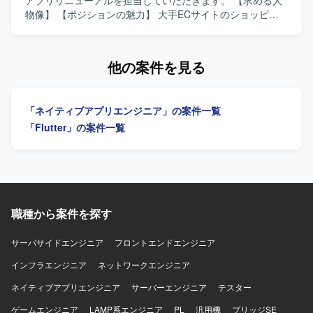
アプリリニューアルを担当していただきます。 【求める人
の知見も深めていただけます。 【開発環境】 iOS/Android
物像】 【ポジションの魅力】 大手ECサイトのショッピン
向けモバイルアプリ開発環境（Objective-C、Swiftを用いた
グアプリリニューアルに携わることができます。 【開発環
開発が想定されます）。
境】 Flutterを使用します。
他の案件を見る
「ネイティブアプリエンジニア」の案件一覧
「Flutter」の案件一覧
職種から案件を探す
サーバサイドエンジニア
フロントエンドエンジニア
インフラエンジニア
ネットワークエンジニア
ネイティブアプリエンジニア
サーバーエンジニア
テスター
ゲームエンジニア
LAMP系エンジニア
PL
汎用機
ブリッジSE