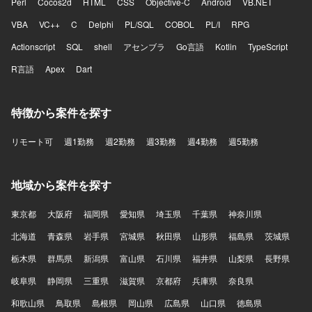
Perl
Cocos2d
HTML
CSS
Objective-C
Android
VB.NET
VBA
VC++
C
Delphi
PL/SQL
COBOL
PL/I
RPG
Actionscript
SQL
shell
アセンブラ
Go言語
Kotlin
TypeScript
R言語
Apex
Dart
特徴から案件を探す
リモート可
週1勤務
週2勤務
週3勤務
週4勤務
週5勤務
地域から案件を探す
東京都
大阪府
福岡県
愛知県
埼玉県
千葉県
神奈川県
北海道
青森県
岩手県
宮城県
秋田県
山形県
福島県
茨城県
栃木県
群馬県
新潟県
富山県
石川県
福井県
山梨県
長野県
岐阜県
静岡県
三重県
滋賀県
京都府
兵庫県
奈良県
和歌山県
鳥取県
島根県
岡山県
広島県
山口県
徳島県