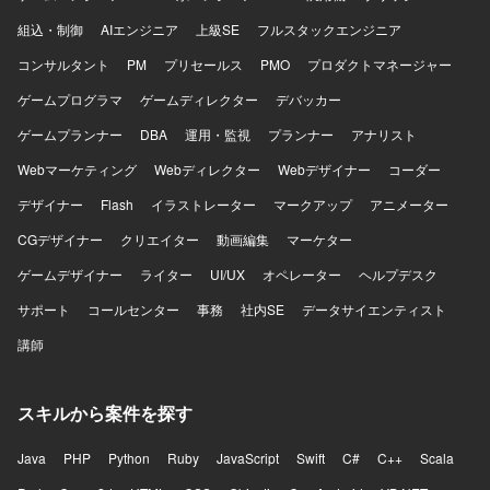
組込・制御
AIエンジニア
上級SE
フルスタックエンジニア
コンサルタント
PM
プリセールス
PMO
プロダクトマネージャー
ゲームプログラマ
ゲームディレクター
デバッカー
ゲームプランナー
DBA
運用・監視
プランナー
アナリスト
Webマーケティング
Webディレクター
Webデザイナー
コーダー
デザイナー
Flash
イラストレーター
マークアップ
アニメーター
CGデザイナー
クリエイター
動画編集
マーケター
ゲームデザイナー
ライター
UI/UX
オペレーター
ヘルプデスク
サポート
コールセンター
事務
社内SE
データサイエンティスト
講師
スキルから案件を探す
Java
PHP
Python
Ruby
JavaScript
Swift
C#
C++
Scala