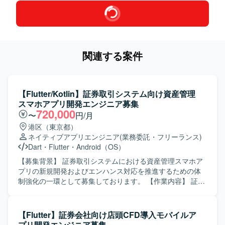
関連する案件
【Flutter/Kotlin】証券取引システム向け資産管理
スマホアプリ開発エンジニア募集
720,000
〜
円/月
港区（東京都）
ネイティブアプリエンジニア
(業務委託・フリーランス)
Dart
・
Flutter
・
Android（OS）
【募集背景】 証券取引システムにおける資産管理スマホア
プリの新規開発およびエンハンス対応を推進するための体
制強化の一環として募集しております。 【作業内容】 証券
取引システム向け資産管理スマホアプリの新規開発および
機能追加開発をご担当いただきます。Flutter を用いたモバ
イルアプリ開発を中心に、Kotlin を用いたBFF周辺の開発に
【Flutter】証券会社向け店頭CFD導入モバイルア
も関わっていただく想定です。生成AIを活用した開発プロ
プリ開発エンジニア募集