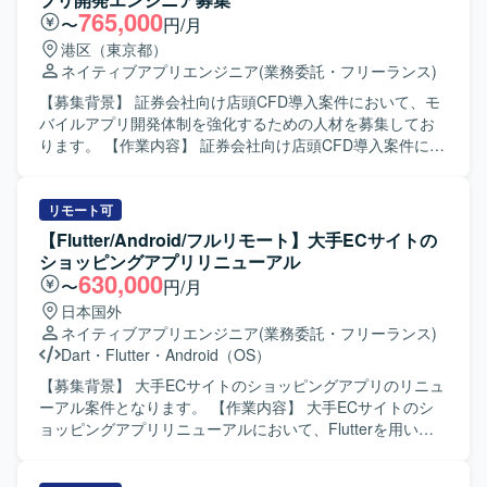
セスを取り入れつつ、ビジネス側メンバーとコミュニケー
765,000
〜
円/月
ションを取りながら要件の整理や仕様調整、実装、レビュ
港区（東京都）
ーを行っていただきます。スクラムベースのアジャイル開
ネイティブアプリエンジニア
(業務委託・フリーランス)
発に参加し、定期的なリリースサイクルの中で設計から実
装、テスト、改善まで一連の工程に携わっていただきま
【募集背景】 証券会社向け店頭CFD導入案件において、モ
す。 【求める人物像】 チームメンバーやビジネス側と積極
バイルアプリ開発体制を強化するための人材を募集してお
的にコミュニケーションを取りながら、自ら課題を発見し
ります。 【作業内容】 証券会社向け店頭CFD導入案件にお
解決に向けて主体的に動ける方を求めております。新しい
いて、モバイルアプリ開発をご担当いただきます。Flutter
技術や開発手法への関心が高く、生成AIなどの新しい取り
を用いた機能実装や改修、コードレビュー、Git を用いたブ
組みにも前向きにチャレンジいただける方が望ましいで
ランチ運用など、一連の開発フローに沿って作業していた
リモート可
す。 【ポジションの魅力】 金融領域の証券取引システムに
だきます。チームメンバーとコミュニケーションを取りな
【Flutter/Android/フルリモート】大手ECサイトの
関わる資産管理スマホアプリ開発に携わることで、ドメイ
がら、課題の抽出や解決にも取り組んでいただきます。
ショッピングアプリリニューアル
ン知見とモバイルアプリ開発スキルの両方を高めていただ
【求める人物像】 モバイルアプリ開発に主体的に取り組
630,000
〜
円/月
けます。Flutter を中心としたクロスプラットフォーム開発
み、チーム内でのコミュニケーションを大切にしながら課
日本国外
に加え、生成AIを活用した開発プロセスを経験できる環境
題解決ができる方を求めております。金融やCFDなどのド
ネイティブアプリエンジニア
(業務委託・フリーランス)
です。スクラムによる短い開発サイクルの中で、企画から
メイン知識習得にも前向きに取り組んでいただける方です
Dart
・
Flutter
・
Android（OS）
リリースまでの一連の流れを継続的に経験できる点も魅力
と望ましいです。 【ポジションの魅力】 金融業界向けの店
です。 【開発環境】 Flutter（モバイル）、Kotlin（BFF）
頭CFDサービス導入という専門性の高い分野に携わること
【募集背景】 大手ECサイトのショッピングアプリのリニュ
を中心とした構成で、アジャイル（スクラム）開発を採用
ができ、Flutter によるモバイルアプリ開発の経験を深めて
ーアル案件となります。 【作業内容】 大手ECサイトのシ
しております。約3週間ごとのリリースサイクルで継続的な
いただけます。将来的にリードエンジニアやアーキテクト
ョッピングアプリリニューアルにおいて、Flutterを用いた
機能追加と改善を行っております。
を目指せる環境で、CI/CD やサーバーサイドなど周辺技術
アプリ開発をご担当いただきます。既存ネイティブアプリ
にも関わる機会がございます。 【開発環境】 Flutter を中心
の知見を活かしつつ、デザインシステムを利用したUI実装