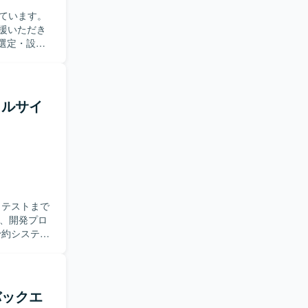
ています。
支援いただき
術選定・設計
ビュー効率
づいて開発を
タルサイ
も活用しな
emini、
バックエ