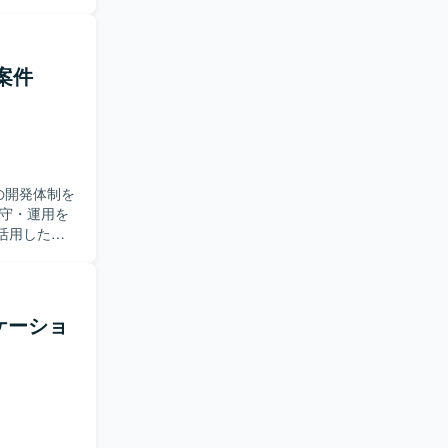
ら、仕様調
の設計やテ
める方が望
発案件
トのエンハ
d開発の知見
ectureを意
Sの開発体制を
ルを活用した実
分析まで一
す。変化の
【ポジ
リケーショ
を活用した
域における高
rraform、