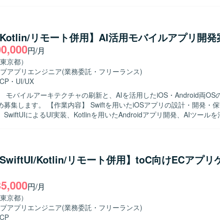
担当していただきます。また、チームメンバーや他チームと連携しなが
いただきます。 【求める人物像】 チーム開発を前提に円滑なコミュ
ンが取れ、自ら課題を発見し改善提案ができる方を求めています。既存
尊重しつつ、より良いアーキテクチャや開発プロセスを意識して取り組
ft/Kotlin/リモート併用】AI活用モバイルアプリ開
ことで、多く
00,000
円/月
に影響力のあるサービス開発経験を積むことができます。既存プロダク
通じて、アーキテクチャ設計や自動テストの実装など、モダンなAndroi
東京都）
 Android向けネイティブアプリ開発環境にて、
ブアプリエンジニア
(業務委託・フリーランス)
JavaおよびGitを用いたチーム開発を行います。アーキテクチャはClean Archit
CP
・
UI/UX
となっている想定です。
 モバイルアーキテクチャの刷新と、AIを活用したiOS・Android両O
wiftを用いたiOSアプリの設計・開発・保守・運用を
wiftUIによるUI実装、Kotlinを用いたAndroidアプリ開発、AIツー
ード生成・レビューの効率化を行います。要件定義からリリース、効果
モバイルアーキテクチャの設計・刷新も推進します。 【求める人物像】 プロダ
向上に向けて、オーナーシップを持ち挑戦を続けられる方を求めていま
、チームと連携しながら成果創出に取り組める方に適したポジションです。 
t/SwiftUI/Kotlin/リモート併用】toC向けECアプ
力】 モバイルアーキテクチャの設計や技術選定に深く関与できます。AI
droid両OSの開発プロセスを構築し、複雑なEC・ゲーム・ソーシャル領
35,000
環境】 Swift、Kotlin、Go、SwiftUI、Jetpack
円/月
oogle Cloud、gRPC、Protocol Buffers、Bitrise、GitHub Actions、Te
東京都）
y、Figmaなどを使用します。
ブアプリエンジニア
(業務委託・フリーランス)
CP