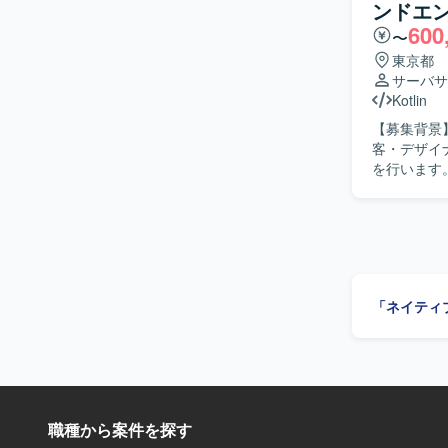
ンドエ
600
〜
東京都
サーバサ
Kotlin
【募集背景】
客・デザイ
を行います
果物の相互レビューを実施しま
に捉え、周
情報をキャ
意思疎通を
す。 【ポジションの魅力】 新規プロダクト開発において、要件定義からリリースまで一連の開
発工程に携われます。 【開発環境】 Kotlinまた
「ネイティ
発です。
職種から案件を探す