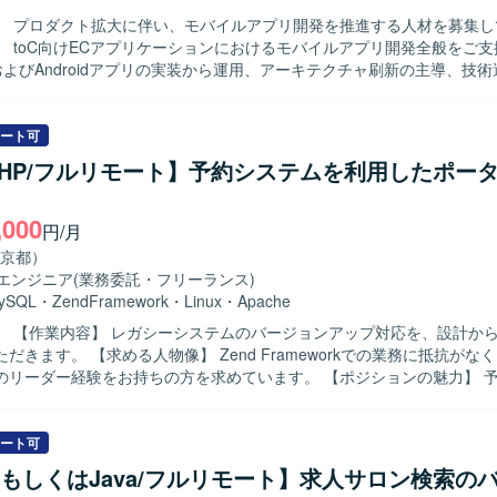
】 プロダクト拡大に伴い、モバイルアプリ開発を推進する人材を募集し
】 toC向けECアプリケーションにおけるモバイルアプリ開発全般をご
およびAndroidアプリの実装から運用、アーキテクチャ刷新の主導、技
していただきます。AIツールを活用した実装計画策定、コード生成、レ
組んでいただきます。PdM・デザイナーと連携し、事業数値・KPIに基
複雑性の高いアプリケーション開発に主体的に取り
ート可
連携しながら開発を推進できる方を求めています。 【ポジションの魅力】 プロ
HP/フルリモート】予約システムを利用したポー
フェーズにおいて、アーキテクチャ刷新や技術選定を主導し、AIツール
 Swift、Kotlin、Go、GCP、GitHub Actions、
,000
ld、Terraform、BigQuery、Looker Studio、Claude、Codex、Cursor、G
円/月
 Copilotを使用します。開発手法はアジャイルです。
京都）
系エンジニア
(業務委託・フリーランス)
ySQL
・
ZendFramework
・
Linux
・
Apache
らテストまで
d Frameworkでの業務に抵抗がなく、開発プロ
ー経験をお持ちの方を求めています。 【ポジションの魅力】 予約システム
サイト開発に携わっていただけます。 【開発環境】 LAMP環境、PHP、
ameworkを使用します。
ート可
linもしくはJava/フルリモート】求人サロン検索の