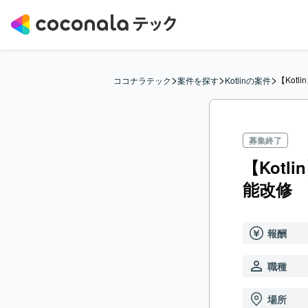
>
>
>
【Kot
ココナラテック
案件を探す
Kotlinの案件
募集終了
【Kot
能改修
報酬
職種
場所