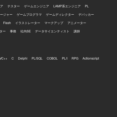
ア
テスター
ゲームエンジニア
LAMP系エンジニア
PL
ージャー
ゲームプログラマ
ゲームディレクター
デバッカー
Flash
イラストレーター
マークアップ
アニメーター
ター
事務
社内SE
データサイエンティスト
講師
VC++
C
Delphi
PL/SQL
COBOL
PL/I
RPG
Actionscript