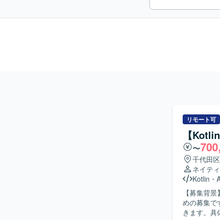
リモート可
【Kotl
700
〜
千代田区
ネイティ
Kotlin
・
【募集背景
めの募集です。 【作業内容】 既存婚活Androidアプリに対するエン
きます。具