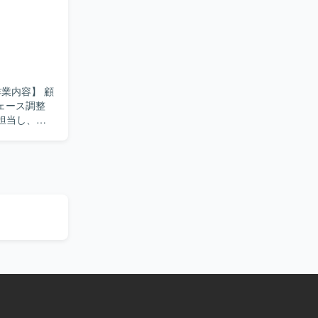
ェース調整
担当し、成
ます。自ら
。関係者と
を求めま