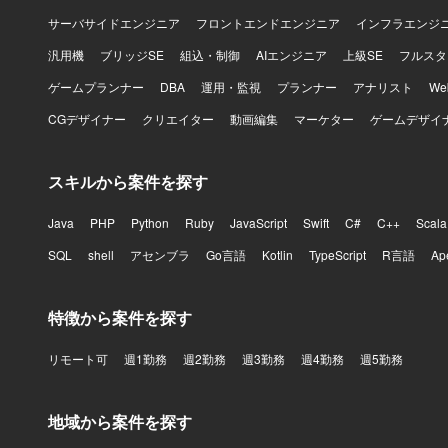
サーバサイドエンジニア
フロントエンドエンジニア
インフラエンジ
汎用機
ブリッジSE
組込・制御
AIエンジニア
上級SE
フルスタ
ゲームプランナー
DBA
運用・監視
プランナー
アナリスト
W
CGデザイナー
クリエイター
動画編集
マーケター
ゲームデザイ
スキルから案件を探す
Java
PHP
Python
Ruby
JavaScript
Swift
C#
C++
Scala
SQL
shell
アセンブラ
Go言語
Kotlin
TypeScript
R言語
Ap
特徴から案件を探す
リモート可
週1勤務
週2勤務
週3勤務
週4勤務
週5勤務
地域から案件を探す