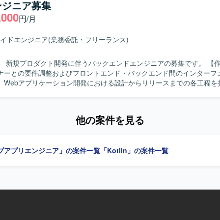
ンジニア募集
,000
円/月
イドエンジニア
(業務委託・フリーランス)
 新規プロダクト開発に伴うバックエンドエンジニアの募集です。 【作業内容】 顧
ナーとの要件調整およびフロントエンド・バックエンド間のインターフ
。Webアプリケーション開発における設計からリリースまでの各工程を
す。 【求める人物像】 新規プロダクト開発の不確実性を前向き
囲と協業しながらチーム全体のパフォーマンス最大化を図れる方を求め
ッチアップし、能動的に業務を進め、改善提案を行える方を歓迎します
他の案件を見る
図りながらタスクを明確化し、顧客にわかりやすい言葉で説明できる方
はJava、SQLを用いたWebアプリケーション開
ブアプリエンジニア」の案件一覧
「Kotlin」の案件一覧