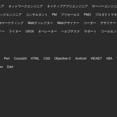
ニア
ネットワークエンジニア
ネイティブアプリエンジニア
サーバーエンジニ
ックエンジニア
コンサルタント
PM
プリセールス
PMO
プロダクトマネ
ebマーケティング
Webディレクター
Webデザイナー
コーダー
デザイナー
ナー
ライター
UI/UX
オペレーター
ヘルプデスク
サポート
コールセン
Perl
Cocos2d
HTML
CSS
Objective-C
Android
VB.NET
VBA
ex
Dart