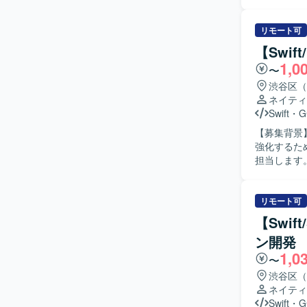
修正などを
整やレビュー対応も行って
ニケーショ
リモート可
スト方針を
【Swi
ましいです。 【ポジションの魅力】 コンシューマ向け婚活アプリの開発に携わる
1,0
〜
のユーザー
ンス開発を
渋谷区（
を深めることができます。 【開発環境】
ネイティ
Kotlin/
Swift
・
G
識した構成
【募集背景】
強化するため募集します。 【作業内容】 S
担当します。S
装計画・コ
貫して担当し、
クトの価値
リモート可
速い環境で
【Swif
ションの魅
ン開発
iOS・An
1,0
難度な技術課題に取り組めます。 【開発
〜
Compose、G
渋谷区（
BigQuer
ネイティ
Swift
・
G