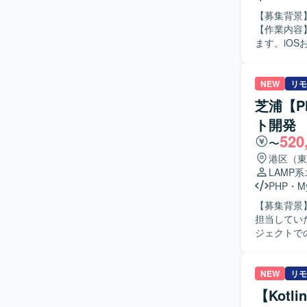
【募集背景
【作業内容
ます。iOS
判断を担当
化にも取り
推進していただきます。 【求める人物像】 
NEW
リモ
組み、関係者と
芝浦【P
ダクト拡大
ト開発
がら開発効率化に携われます。 【開発環境】
520
Cloud Bui
〜
GitHub
港区（東
LAMP
PHP
・
M
【募集背景】 【作業内容】 レガシーシステムのバージョンアップ対応を、設計か
担当していただきます。 【求める人物像】 Zen
ジェクトでのリーダ
を利用したポータル
Zend Fr
NEW
リモ
【Kot