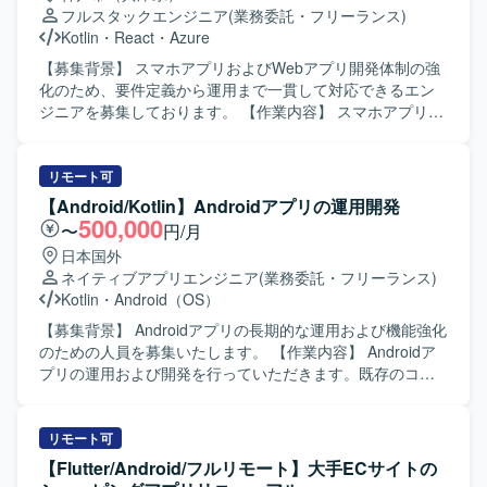
運用まで一連の開発プロセスを経験できる環境です。 【開
る方を求めています。既存の設計やテスト方針を尊重しつ
フルスタックエンジニア
(業務委託・フリーランス)
発環境】 Kotlinを中心としたAndroidネイティブアプリ開発
つ、より良いアーキテクチャや開発プロセスを意識して取
Kotlin
・
React
・
Azure
に加え、PHP／Node.jsによるバックエンド開発、MySQL／
り組める方が望ましいです。 【ポジションの魅力】 コンシ
PostgreSQLなどのRDBを用いたシステム構成です。Gitを用
ューマ向け婚活アプリの開発に携わることで、多くのユー
【募集背景】 スマホアプリおよびWebアプリ開発体制の強
いたチーム開発を行い、Firebaseや各種クラウドサービス
ザーに影響力のあるサービス開発経験を積むことができま
化のため、要件定義から運用まで一貫して対応できるエン
と連携したアプリケーション開発を実施しています。
す。既存プロダクトのエンハンス開発を通じて、アーキテ
ジニアを募集しております。 【作業内容】 スマホアプリ
クチャ設計や自動テストの実装など、モダンなAndroid開発
（Android/iOS）およびWebアプリを対象に、要件整理・要
の知見を深めることができます。 【開発環境】 Android向
件定義から基本設計・詳細設計、実装、テスト、リリース
けネイティブアプリ開発環境にて、Kotlin/JavaおよびGitを
後の運用まで一連の工程をご担当いただきます。フルスタ
リモート可
用いたチーム開発を行います。アーキテクチャはClean
ックに対応しつつ、バイブコーディングやAI駆動開発を活
【Android/Kotlin】Androidアプリの運用開発
Architectureを意識した構成となっている想定です。
用しながら、主体的に開発を推進していただきます。 【求
500,000
〜
円/月
める人物像】 モバイルアプリとWebアプリの両方に興味を
日本国外
持ち、自ら学びながら新しい開発手法を取り入れていける
ネイティブアプリエンジニア
(業務委託・フリーランス)
方を求めております。関係者とのコミュニケーションを大
Kotlin
・
Android（OS）
切にし、お客様との対話を通じて要件を整理しながら開発
を進められる方が望ましいです。 【ポジションの魅力】 モ
【募集背景】 Androidアプリの長期的な運用および機能強化
バイルアプリとWebアプリを横断しつつ、フルスタックに
のための人員を募集いたします。 【作業内容】 Androidア
開発経験を積むことができます。AI駆動開発やバイブコー
プリの運用および開発を行っていただきます。既存のコー
ディングなど新しい開発スタイルに触れながら、要件定義
ドに対して改善提案を行いながら、品質向上と機能追加を
から運用まで一気通貫で携わることで、上流から下流まで
進めていただきます。 【求める人物像】 自発的に行動でき
幅広いスキルを身につけられます。 【開発環境】
る方を求めております。協調性を持ち、円滑なコミュニケ
リモート可
Android（Kotlin）、iOS（Swift）、Webアプリ（React,
ーションができる方を歓迎いたします。既存のコードに対
【Flutter/Android/フルリモート】大手ECサイトの
Node.js）、クラウド環境（Azure）、CI/CD環境などを組み
して主体的に改善提案ができる方にご活躍いただけます。