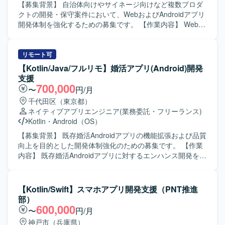
【募集背景】 自治体向けやサイネージ向けなど複数プロダ
クトの開発・保守案件において、WebおよびAndroidアプリ
開発体制を強化するための募集です。 【作業内容】 Webア
プリケーションおよびAndroidアプリ開発において、要件定
義から設計・実装・テスト・運用保守まで一貫してご担当
いただきます。 具体的には、自治体向け健康管理アプリの
リモート可
Web／Androidアプリ開発、サイネージ受付システムの
【Kotlin/Java/フルリモ】婚活アプリ(Android)開発
Androidアプリ開発、PHP／Node.jsを用いたバックエン
支援
ド・Webシステム開発、KotlinによるAndroidネイティブア
700,000
〜
円/月
プリ開発、REST API連携やDB設計、管理画面開発、UI/UX
千代田区（東京都）
改善、機能追加・改修対応、iOS／Web／サーバーサイドと
ネイティブアプリエンジニア
(業務委託・フリーランス)
の仕様調整・連携開発、Firebaseやクラウドサービスを利
Kotlin
・
Android（OS）
用したアプリ連携、保守運用や障害調査、パフォーマンス
改善対応などを行っていただきます。 【求める人物像】 フ
【募集背景】 既存婚活Androidアプリの機能拡張および品質
ロントエンドからバックエンドまで幅広い領域に対して主
向上を目的とした開発体制強化のための募集です。 【作業
体的にキャッチアップしながら取り組める方を求めていま
内容】 既存婚活Androidアプリに対するエンハンス開発を行
す。また、関係者とのコミュニケーションを大切にし、課
っていただきます。具体的には、新機能追加や既存機能の
題に対して自ら提案しながら改善を進めていける方が望ま
改修、コード品質の改善、自動テストの追加・修正などを
しいです。 【ポジションの魅力】 WebとAndroidネイティ
担当していただきます。また、チームメンバーや他チーム
【Kotlin/Swift】スマホアプリ開発支援（PNT推進
ブ双方の開発に携わることで、フルスタック寄りのスキル
と連携しながら、仕様調整やレビュー対応も行っていただ
部）
を身につけることができます。自治体やヘルスケア領域な
きます。 【求める人物像】 チーム開発を前提に円滑なコミ
600,000
〜
円/月
ど社会貢献性の高いプロダクトに関わりながら、設計から
ュニケーションが取れ、自ら課題を発見し改善提案ができ
神戸市（兵庫県）