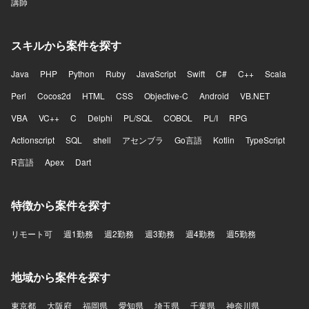
講師
スキルから案件を探す
Java
PHP
Python
Ruby
JavaScript
Swift
C#
C++
Scala
Perl
Cocos2d
HTML
CSS
Objective-C
Android
VB.NET
VBA
VC++
C
Delphi
PL/SQL
COBOL
PL/I
RPG
Actionscript
SQL
shell
アセンブラ
Go言語
Kotlin
TypeScript
R言語
Apex
Dart
特徴から案件を探す
リモート可
週1勤務
週2勤務
週3勤務
週4勤務
週5勤務
地域から案件を探す
東京都
大阪府
福岡県
愛知県
埼玉県
千葉県
神奈川県