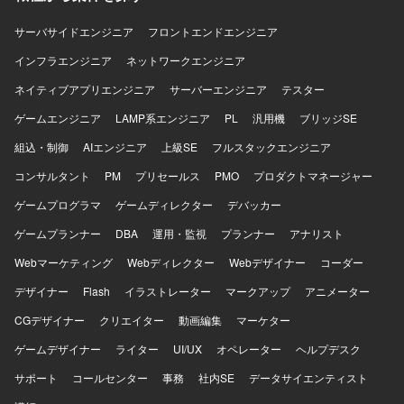
サーバサイドエンジニア
フロントエンドエンジニア
インフラエンジニア
ネットワークエンジニア
ネイティブアプリエンジニア
サーバーエンジニア
テスター
ゲームエンジニア
LAMP系エンジニア
PL
汎用機
ブリッジSE
組込・制御
AIエンジニア
上級SE
フルスタックエンジニア
コンサルタント
PM
プリセールス
PMO
プロダクトマネージャー
ゲームプログラマ
ゲームディレクター
デバッカー
ゲームプランナー
DBA
運用・監視
プランナー
アナリスト
Webマーケティング
Webディレクター
Webデザイナー
コーダー
デザイナー
Flash
イラストレーター
マークアップ
アニメーター
CGデザイナー
クリエイター
動画編集
マーケター
ゲームデザイナー
ライター
UI/UX
オペレーター
ヘルプデスク
サポート
コールセンター
事務
社内SE
データサイエンティスト