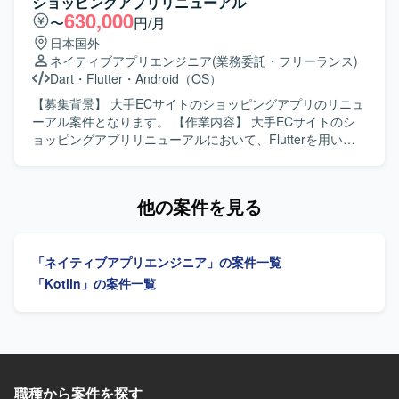
ショッピングアプリリニューアル
合わせたモダンな開発環境を予定しております。
【ポジションの魅力】 長期的な運用と開発を通じて、
630,000
〜
円/月
Androidアプリケーションの改善サイクルを継続的に経験で
日本国外
きる環境です。既存コードの改善提案を行うことで、設計
ネイティブアプリエンジニア
(業務委託・フリーランス)
や品質向上に深く関わることができます。 【開発環境】
Dart
・
Flutter
・
Android（OS）
Androidアプリケーション開発環境にて、MVVMアーキテク
チャに沿った開発を行います。
【募集背景】 大手ECサイトのショッピングアプリのリニュ
ーアル案件となります。 【作業内容】 大手ECサイトのシ
ョッピングアプリリニューアルにおいて、Flutterを用いた
アプリ開発をご担当いただきます。既存ネイティブアプリ
の知見を活かしつつ、デザインシステムを利用したUI実装
や機能改修、品質向上に向けた開発業務を行っていただき
他の案件を見る
ます。 【求める人物像】 モバイルアプリのユーザー体験向
上に関心を持ち、デザインシステムを理解したうえで主体
的に開発を進めていただける方を求めています。 【ポジシ
「ネイティブアプリエンジニア」の案件一覧
ョンの魅力】 大規模なECサービスのスマートフォンアプリ
開発に携わることで、Flutterを活用したクロスプラットフ
「Kotlin」の案件一覧
ォーム開発やデザインシステム活用の実践経験を積むこと
ができます。 【開発環境】 Flutterを用いたスマートフォン
アプリ開発環境となります。
職種から案件を探す