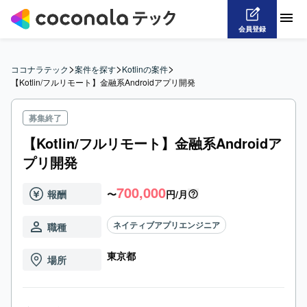
会員登録
>
>
>
ココナラテック
案件を探す
Kotlinの案件
【Kotlin/フルリモート】金融系Androidアプリ開発
募集終了
【Kotlin/フルリモート】金融系Androidア
プリ開発
700,000
報酬
〜
円/月
ネイティブアプリエンジニア
職種
東京都
場所