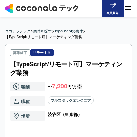
会員登録
>
>
>
ココナラテック
案件を探す
TypeScriptの案件
【TypeScript/リモート可】マーケティング業務
リモート可
募集終了
【TypeScript/リモート可】マーケティン
グ業務
7,200
報酬
〜
円/月
フルスタックエンジニア
職種
渋谷区（東京都）
場所