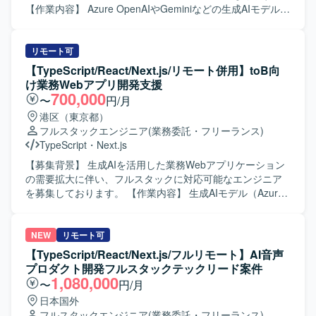
る方を歓迎いたします。事業KPIやプロダクトの価値向上を
【作業内容】 Azure OpenAIやGeminiなどの生成AIモデルを
意識して開発に取り組める方にマッチいたします。 【ポジ
基盤とした、多数のプリセットプロンプトを備える非チャ
ションの魅力】 モビリティとFintechが交差する領域で、与
ット形式の業務Webアプリケーションの開発・提供に携わ
信や決済など事業の中核となるコアロジックを担当できる
っていただきます。 各企業の業務ニーズに最適化したWeb
リモート可
ため、ビジネスインパクトの大きい開発に携わることがで
アプリケーションと独自開発のプラグインを組み合わせた
【TypeScript/React/Next.js/リモート併用】toB向
きます。APIやデータモデル設計から非同期処理、パフォー
ソリューションにおいて、要件定義や技術選定、基本設
け業務Webアプリ開発支援
マンスチューニングまで一貫して関与でき、モダンな技術
計・詳細設計、フロントエンドおよびバックエンドの実
700,000
〜
円/月
スタックを選定しながらアーキテクチャ設計にも関われる
装、テスト、運用保守までを一貫してご担当いただきま
港区（東京都）
環境です。 【開発環境】 言語やフレームワークはプロジェ
す。 【求める人物像】 生成AI技術への関心が高く、新しい
フルスタックエンジニア
(業務委託・フリーランス)
クトに応じてモダンな技術スタックから選定いたします。
技術スタックの選定や検証に主体的に取り組んでいただけ
TypeScript
・
Next.js
APIはRESTおよびGraphQLを用い、クラウド基盤上で非同
る方を求めています。顧客の業務課題を理解し、関係者と
期処理やバッチ処理を行う構成です。Gitやチャットツール
円滑にコミュニケーションを取りながらソリューションを
【募集背景】 生成AIを活用した業務Webアプリケーション
を利用し、アジャイルやスクラム開発プロセスで進行いた
形にしていける方が望ましいです。 【ポジションの魅力】
の需要拡大に伴い、フルスタックに対応可能なエンジニア
します。
生成AIを活用した業務Webアプリケーションの設計から運
を募集しております。 【作業内容】 生成AIモデル（Azure
用まで、フルスタックで一貫して関わることができるポジ
OpenAI や Gemini など）を基盤とした非チャット形式の業
ションです。Azure OpenAIやGeminiなどの最新の生成AIモ
務Webアプリケーションの設計・開発・運用を一貫してご
デルや、TypeScript / React / Next.js / Python / FastAPIとい
担当いただきます。 多数のプリセットプロンプトを備えた
NEW
リモート可
ったモダンな技術スタックを活用しながら、業務効率化に
Webアプリケーションに対して、お客様の業務特性に合わ
【TypeScript/React/Next.js/フルリモート】AI音声
直結するソリューション開発の経験を積んでいただけま
せたカスタマイズや機能拡張を行っていただきます。 お客
プロダクト開発フルスタックテックリード案件
す。 【開発環境】 フロントエンド：TypeScript, React.js,
様ごとに最適化したWebアプリケーションと自社独自開発
1,080,000
〜
円/月
Next.js, Chakra UI, Playwright バックエンド：Python,
プラグインの連携実装を行い、業務ニーズに即したソリュ
日本国外
FastAPI, pytest AI/開発支援：GitHub Copilot, Claude Code
ーションを構築していただきます。 要件調整や技術スタッ
フルスタックエンジニア
(業務委託・フリーランス)