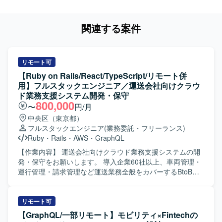
関連する案件
リモート可
【Ruby on Rails/React/TypeScript/リモート併
用】フルスタックエンジニア／運送会社向けクラウ
ド業務支援システム開発・保守
800,000
〜
円/月
中央区（東京都）
フルスタックエンジニア
(業務委託・フリーランス)
Ruby
・
Rails
・
AWS
・
GraphQL
【作業内容】 運送会社向けクラウド業務支援システムの開
発・保守をお願いします。 導入企業60社以上、車両管理・
運行管理・請求管理など運送業務全般をカバーするBtoB
SaaSです。 新機能の設計・実装（バックエンド / フロント
エンド）を行います。 GraphQL APIの設計・実装を行いま
す。 既存機能の改善・バグ修正を行います。 コードレビュ
リモート可
ー、テスト整備を行います。 PMI（事業譲渡後の統合）に
【GraphQL/一部リモート】モビリティ×Fintechの
伴うシステム改善を行います。 【開発環境】 フレームワー