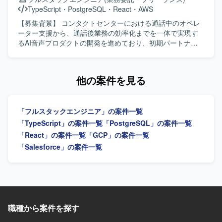
等
ク選定などの上流工程に参画し、仕様策定から実装、テス
TypeScript
・
PostgreSQL
・
React
・
AWS
ト、リリース後の改善までを継続的に対応していただきま
す。 【求める人物像】 生成AI技術や最新のWeb技術への関
【募集背景】 コンタクトセンターにおける通話中のオペレ
心が高く、自ら情報収集しながら主体的にキャッチアップ
ーター支援から、通話後業務の効率化までを一体で実現す
できる方を求めております。 顧客とのコミュニケーション
るAI音声プロダクトの開発を進めており、初期パートナー
を通じて要望を正しく理解し、分かりやすく提案・説明す
企業への導入・運用と並行して、要望対応や既存機能の改
ることができる方を歓迎いたします。 バックエンドからフ
善、新規機能開発を継続的かつスピーディーに進められる
ロントエンドまで幅広く対応しつつ、チームメンバーと協
体制づくりが求められている状況です。その中で、フロン
他の案件を見る
調しながら成果物の品質向上に取り組める方を想定してお
トエンドとバックエンドを横断して設計・実装を担いなが
ります。 【ポジションの魅力】 Azure OpenAI や Gemini
ら、技術課題の整理や開発優先順位の検討、技術的な意思
などの最先端生成AIモデルを活用したプロダクト開発に携
決定を牽引するテックリード候補を募集しています。 【作
「フルスタックエンジニア」の案件一覧
わることで、実践的なAI活用スキルを身につけていただけ
業内容】 AI音声プロダクトにおけるフロントエンドおよび
ます。 要件定義から運用まで一貫して関わることができる
バックエンドの設計・開発・運用を行っていただきます。
「TypeScript」の案件一覧
「PostgreSQL」の案件一覧
ため、フルスタックエンジニアとしての経験を幅広く積む
TypeScriptを中心としたWebアプリケーションの機能開発
「React」の案件一覧
「GCP」の案件一覧
ことができます。 お客様ごとに異なる業務課題に向き合い
や、通話中支援、通話後処理、ナレッジ活用に関する機能
「Salesforce」の案件一覧
ながら、独自プラグインとの組み合わせによる多様なソリ
の設計・実装を担当していただきます。顧客環境で発生す
ューションを企画・実装できる環境です。 【開発環境】
る不具合や技術課題の調査、原因分析、恒久的な改善に取
TypeScript/React/Next.js を用いたフロントエンドと、
り組んでいただきます。また、プロダクトの成長や顧客価
Python を用いたWebシステム開発を中心とした構成を想定
値を踏まえた技術課題と開発優先順位の整理、プロダクト
しております。 Microsoft Azure 上の Azure OpenAI や
マネージャーやプロジェクトマネージャーとの要件整理・
Google Gemini などの生成AIモデルと連携するWebアプリ
仕様検討、アーキテクチャ設計や技術選定、リファクタリ
職種から案件を探す
ケーション基盤を使用しております。
ング方針の策定を行っていただきます。さらに、コードレ
ビューや設計レビューによる開発品質の向上、開発プロセ