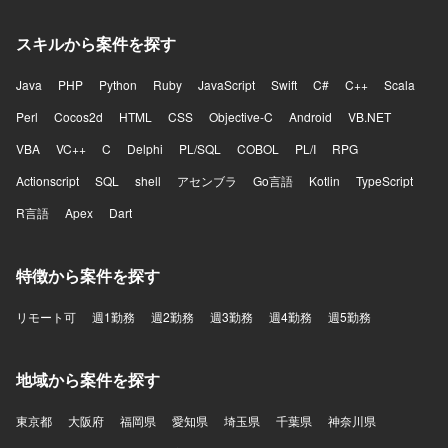
能の改善と新規機能開発を両立する中で、開発優先順位や
アーキテクチャ、チームの進め方そのものを見直していく
スキルから案件を探す
余地が大きいポジションです。フロントエンドとバックエ
ンドを横断して手を動かしながら、将来的にはテックリー
Java
PHP
Python
Ruby
JavaScript
Swift
C#
C++
Scala
ドとして技術面だけでなくチームの開発推進にも関与で
き、通話中のリアルタイム支援や通話内容の活用、通話後
Perl
Cocos2d
HTML
CSS
Objective-C
Android
VB.NET
業務の効率化など、音声と生成AIを組み合わせた難易度の
VBA
高いプロダクト開発に挑戦できます。 【開発環境】 フロン
VC++
C
Delphi
PL/SQL
COBOL
PL/I
RPG
トエンドはReact、Next.js、Chrome Extensionを用いてお
Actionscript
SQL
shell
アセンブラ
Go言語
Kotlin
TypeScript
り、バックエンドはTypeScript、Hono、Drizzle、Pythonを
利用しています。データベースにはPostgreSQLやQdrantを
R言語
Apex
Dart
使用し、インフラはAWSおよびTerraformを活用していま
す。CI/CDにはGitHub Actionsを用い、監視はDatadogを利
用しています。AI関連ではOpenAI APIやAnthropic APIなど
特徴から案件を探す
を活用しています。
リモート可
週1勤務
週2勤務
週3勤務
週4勤務
週5勤務
地域から案件を探す
東京都
大阪府
福岡県
愛知県
埼玉県
千葉県
神奈川県