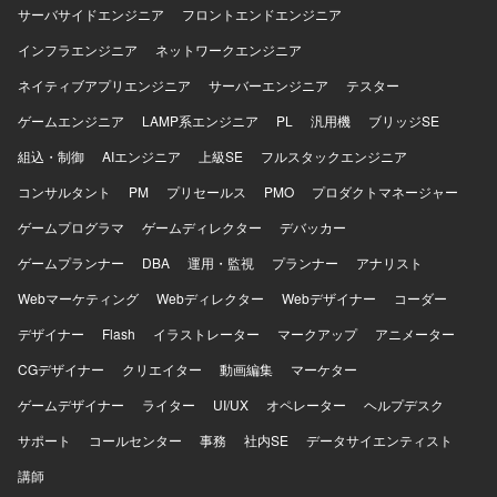
サーバサイドエンジニア
フロントエンドエンジニア
スやチーム内の役割分担、情報共有方法の改善、チームメ
ンバーへの技術的な支援やナレッジ共有を通じてチーム開
インフラエンジニア
ネットワークエンジニア
発をリードしていただきます。 【求める人物像】 マネジメ
ネイティブアプリエンジニア
ントだけではなく自ら設計・実装を行いながらチームをリ
サーバーエンジニア
テスター
ードできる方を求めています。フロントエンドとバックエ
ゲームエンジニア
LAMP系エンジニア
PL
汎用機
ブリッジSE
ンドの領域を限定せず、プロダクト全体の課題に向き合え
る方が望ましいです。技術的な理想だけでなく、顧客価値
組込・制御
AIエンジニア
上級SE
フルスタックエンジニア
や事業上の優先順位を踏まえて判断できる方、不具合や個
コンサルタント
PM
プリセールス
PMO
プロダクトマネージャー
別要望への対応をプロダクトの改善につなげられる方を歓
迎します。曖昧な状況でも自ら課題を整理し、必要な関係
ゲームプログラマ
ゲームディレクター
デバッカー
者を巻き込みながら開発を進められる方、プロダクトマネ
ゲームプランナー
ージャーやプロジェクトマネージャーと建設的に議論でき
DBA
運用・監視
プランナー
アナリスト
る方、チームメンバーの経験や強みを尊重しつつ技術的な
Webマーケティング
Webディレクター
Webデザイナー
コーダー
支援やナレッジ共有ができる方にご参画いただきたいと考
えています。開発速度と品質の両方に責任を持ち、継続的
デザイナー
Flash
イラストレーター
マークアップ
アニメーター
な改善に取り組める方を期待しています。 【ポジションの
CGデザイナー
クリエイター
動画編集
マーケター
魅力】 AI音声プロダクトを実際のコンタクトセンターへ導
入し、現場から得られるフィードバックをもとにプロダク
ゲームデザイナー
ライター
UI/UX
オペレーター
ヘルプデスク
トを改善していくフェーズに携わることができます。決め
サポート
られた仕様を実装するだけではなく、顧客環境で発生して
コールセンター
事務
社内SE
データサイエンティスト
いる課題を整理し、プロダクトとして再利用可能な機能や
講師
仕組みへ昇華していく経験を積むことができます。既存機