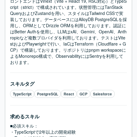
ロントエンドはVinext（Vite + React 19, RSC対応）とTypeS
cript（strict）で構成されています。状態管理にはTanStack 
QueryおよびZustandを用い、スタイルはTailwind CSSで実
装しております。データベースにはAlloyDB PostgreSQLを採
用し、ORMとしてDrizzle ORMを利用しております。認証に
はBetter Authを使用し、LLMはxAI、Gemini、OpenAI、Anth
ropicなど複数プロバイダを利用しております。テストはVite
stおよびPlaywrightで行い、IaCはTerraform（Cloudflare + G
CP）で構築しております。リポジトリはpnpm workspaceに
よるMonorepo構成で、ObservabilityにはSentryを利用して
おります。
スキルタグ
TypeScript
PostgreSQL
React
GCP
Salesforce
求めるスキル
■必須スキル：
・TypeScriptで2年以上の開発経験
