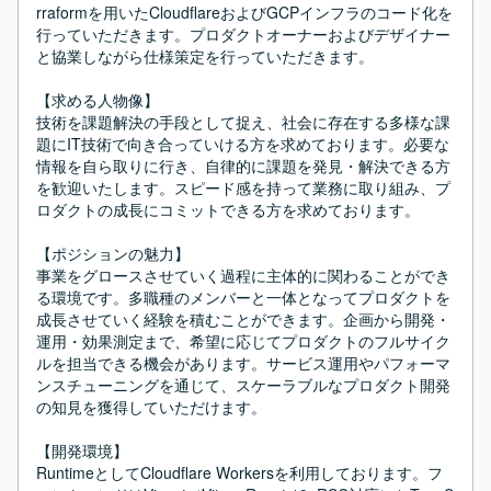
rraformを用いたCloudflareおよびGCPインフラのコード化を
行っていただきます。プロダクトオーナーおよびデザイナー
と協業しながら仕様策定を行っていただきます。

【求める人物像】

技術を課題解決の手段として捉え、社会に存在する多様な課
題にIT技術で向き合っていける方を求めております。必要な
情報を自ら取りに行き、自律的に課題を発見・解決できる方
を歓迎いたします。スピード感を持って業務に取り組み、プ
ロダクトの成長にコミットできる方を求めております。

【ポジションの魅力】

事業をグロースさせていく過程に主体的に関わることができ
る環境です。多職種のメンバーと一体となってプロダクトを
成長させていく経験を積むことができます。企画から開発・
運用・効果測定まで、希望に応じてプロダクトのフルサイク
ルを担当できる機会があります。サービス運用やパフォーマ
ンスチューニングを通じて、スケーラブルなプロダクト開発
の知見を獲得していただけます。

【開発環境】

RuntimeとしてCloudflare Workersを利用しております。フ