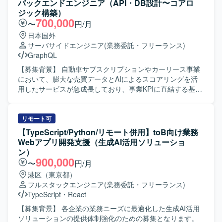
バックエンドエンジニア（API・DB設計〜コアロ
ク : Ruby 3.2 / Rails 7.1 フロントエンド : React 18 /
ジック構築）
TypeScript 5.1 / Apollo Client (GraphQL) デザインツール：
700,000
〜
円/月
Figma など データベース : Amazon RDS インフラ : AWS
日本国外
(ECS) バージョン管理 : Git/GitHub コミュニケーション/タ
サーバサイドエンジニア
(業務委託・フリーランス)
スク管理 : Slack, Google Meet, Notion を利用しています。
GraphQL
【募集背景】 自動車サブスクリプションやカーリース事業
において、膨大な売買データとAIによるスコアリングを活
用したサービスが急成長しており、事業KPIに直結する基盤
強化と新機能開発を推進する必要があるためバックエンド
エンジニアを増員いたします。 【作業内容】 モビリティ
×Fintech領域における与信・車両・回収など複雑なドメイ
リモート可
ンを扱うコアロジックの設計・実装を担当いただきます。
【TypeScript/Python/リモート併用】toB向け業務
RESTおよびGraphQLによるAPI設計と実装、スキーマやデ
Webアプリ開発支援（生成AI活用ソリューショ
ータモデル設計、外部サービスとの連携、非同期やバッチ
ン）
処理の設計・開発、パフォーマンス最適化など幅広くご対
900,000
〜
円/月
応いただきます。また、設計レビューやコード品質の維
港区（東京都）
持・改善にも取り組んでいただきます。 【求める人物像】
フルスタックエンジニア
(業務委託・フリーランス)
曖昧な要件を自ら整理し、仕様レベルからタスクへ分解し
TypeScript
・
React
て設計に落とし込める主体性のある方を求めています。採
用技術や設計方針の選定理由を論理的に説明でき、関係者
【募集背景】 各企業の業務ニーズに最適化した生成AI活用
と円滑にコミュニケーションを取りながら合意形成ができ
ソリューションの提供体制強化のための募集となります。