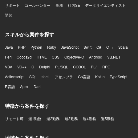
サポート
コールセンター
事務
社内SE
データサイエンティスト
講師
スキルから案件を探す
Java
PHP
Python
Ruby
JavaScript
Swift
C#
C++
Scala
Perl
Cocos2d
HTML
CSS
Objective-C
Android
VB.NET
VBA
VC++
C
Delphi
PL/SQL
COBOL
PL/I
RPG
Actionscript
SQL
shell
アセンブラ
Go言語
Kotlin
TypeScript
R言語
Apex
Dart
特徴から案件を探す
リモート可
週1勤務
週2勤務
週3勤務
週4勤務
週5勤務
地域から案件を探す