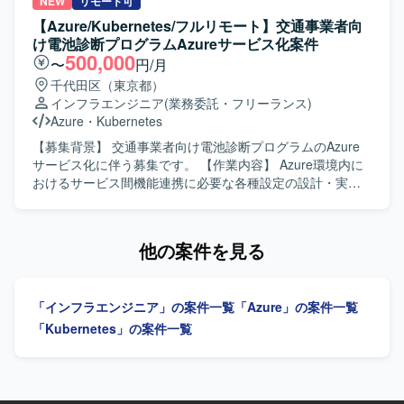
ント対応プロセスの整備と運用を行っていただきます。 SLI
いただきます。会計データを扱う高いセキュリティ要件を
NEW
リモート可
/ SLO の導入、運用によるシステム信頼性の指標化と改善を
満たしながら、開発チームが迅速かつ安全にデプロイでき
【Azure/Kubernetes/フルリモート】交通事業者向
行っていただきます。 開発チームと連携したDevOps推進
る環境を構築していただきます。SLI/SLOによる信頼性の指
け電池診断プログラムAzureサービス化案件
を行っていただきます。 【求める人物像】 インフラ設計、
標化、IaCによる再現性のある基盤づくり、監視・オブザー
500,000
〜
円/月
構築、運用改善を自律的にリードし、開発チームと協調し
バビリティ基盤の整備を通じて、属人化しない運用体制を
千代田区（東京都）
ながらDevOpsやSREのプラクティスを組織に根付かせてい
組織に根付かせていただきます。 【求める人物像】 インフ
インフラエンジニア
(業務委託・フリーランス)
ける方を求めております。 【ポジションの魅力】 会計デー
ラやSRE領域に強い関心を持ち、DevOpsの推進や運用改善
Azure
・
Kubernetes
タを扱う高いセキュリティ要件のもとで、Azureを中心とし
に主体的に取り組んでいただける方を求めています。開発
たクラウドインフラやIaC、監視・オブザーバビリティなど
チームと連携しながら、信頼性向上とデリバリー速度の両
【募集背景】 交通事業者向け電池診断プログラムのAzure
SRE領域の実践に幅広く関わることができるポジションで
立を意識して行動できる方が望ましいです。 【ポジション
サービス化に伴う募集です。 【作業内容】 Azure環境内に
す。 【開発環境】 Azureを中心としたクラウドインフラ、
の魅力】 自社プロダクトと社内システムの双方に関わりな
おけるサービス間機能連携に必要な各種設定の設計・実装
Terraformによる全環境のコード管理とマイグレーション管
がら、クラウドインフラ、IaC、監視基盤、DevOpsなど
を担当します。コンテナ構築、メッセージ連携、ログ管
理、可用性ゾーン・リージョンの冗長化、Front Doorによ
SRE領域全般をリードできるポジションです。会計データ
理、認証、ストレージ連携を行います。プロジェクトはア
る負荷分散、Azure Monitor / Application Insights を用いた
という高いセキュリティ要件下での設計・運用経験を通じ
ジャイルで進行する想定です。 【求める人物像】 Azure環
他の案件を見る
監視とアラートのコード化、PITRによるバックアップ・リ
て、信頼性工学や運用自動化のスキルを幅広く身につけて
境におけるサービス連携の設計・実装を主体的に推進でき
ストア運用などの環境でご参画いただきます。
いただけます。 【開発環境】 Azureを中心としたクラウド
る方を求めています。 【ポジションの魅力】 Azureの各種
インフラ、Terraformによる全環境のコード管理、Front
マネージドサービスを活用したサービス化に携わることが
「インフラエンジニア」の案件一覧
「Azure」の案件一覧
Doorを用いた負荷分散、Azure Monitor / Application
できます。 【開発環境】 Azure、Kubernetes Service、
Insights を用いた監視とアラートのコード化、PITRによる
Container Registory、Service Bus、Moniter Logs、
「Kubernetes」の案件一覧
バックアップ・リストア運用などの環境で作業していただ
EntraID、Blob Storageを使用します。
きます。