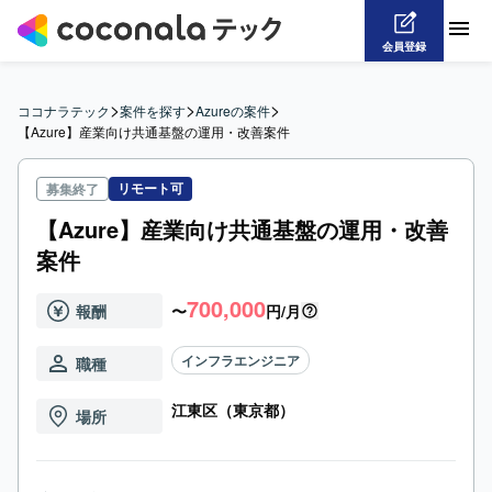
会員登録
>
>
>
ココナラテック
案件を探す
Azureの案件
【Azure】産業向け共通基盤の運用・改善案件
リモート可
募集終了
【Azure】産業向け共通基盤の運用・改善
案件
700,000
報酬
〜
円/月
インフラエンジニア
職種
江東区（東京都）
場所