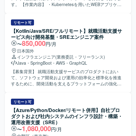
す。 【作業内容】 ・Kubernetesを用いたWEBアプリケー
ション動作環境の構築およびチューニングを行っていただ
きます。 ・現行システムからAzure（またはAWS）コンテ
ナ環境への移行計画の立案および実行を担当していただき
リモート可
ます。 ・コンテナ化に伴う現在の運用フローと新規運用フ
【Kotlin/Java/SRE/フルリモート】就職活動支援サ
ローの擦り合わせや調整を行い、運用しやすい環境へ整備
ービス向け開発基盤・SREエンジニア案件
を推進していただきます。 【求める人物像】 ・社内エンジ
850,000
〜
円/月
ニアや関係者と円滑にコミュニケーションを取りながら、
日本国外
主体的に課題解決を進めていただける方を求めておりま
インフラエンジニア
(業務委託・フリーランス)
す。 ・クラウドやコンテナ技術の動向に関心を持ち、自ら
Java
・
SpringBoot
・
AWS
・
GraphQL
キャッチアップしていける方を歓迎いたします。 【ポジシ
ョンの魅力】 ・大規模ECシステムのクラウド・コンテナ基
【募集背景】 就職活動支援サービスのプロダクトにおい
盤の構築および移行に上流から関わることができ、インフ
て、ソフトウェア開発および運用の効率化と標準化を推進
ラアーキテクチャ設計や運用設計のスキルを高めていただ
するために、開発活動を支えるプラットフォームの強化が
けます。 ・KubernetesやIaC、CI/CDなどモダンなインフラ
求められております。 【作業内容】 就職活動支援サービス
技術を実案件で活用しながら経験を積んでいただけます。
のプロダクトにおいて、サブサービスや信頼性基盤、AI開
【開発環境】 ・クラウド：Azure、AWS ・コンテナオーケ
発ツールなどを含む開発基盤の構築と運用をご担当いただ
リモート可
ストレーション：Kubernetes ・構成管理／IaC：Terraform
きます。具体的には、インフラ環境およびデリバリーの構
【Azure/Python/Docker/リモート併用】自社プロ
等 ・CI/CD：コンテナ環境向けCI/CDパイプライン（詳細は
築・運用、サービスの運用・推進・監視、プロダクト全体
ダクトおよび社内システムのインフラ設計・構築・
プロジェクト内ルールに準拠）
で利用する技術やツール、ソフトウェアの選定と導入、セ
運用改善支援（SRE）
キュリティやガイドラインの策定、AI開発ツールの検証・
1,080,000
〜
円/月
導入などに携わっていただきます。 【求める人物像】 開発