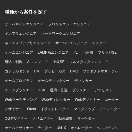
職種から案件を探す
サーバサイドエンジニア
フロントエンドエンジニア
インフラエンジニア
ネットワークエンジニア
ネイティブアプリエンジニア
サーバーエンジニア
テスター
ゲームエンジニア
LAMP系エンジニア
PL
汎用機
ブリッジSE
組込・制御
AIエンジニア
上級SE
フルスタックエンジニア
コンサルタント
PM
プリセールス
PMO
プロダクトマネージャー
ゲームプログラマ
ゲームディレクター
デバッカー
ゲームプランナー
DBA
運用・監視
プランナー
アナリスト
Webマーケティング
Webディレクター
Webデザイナー
コーダー
デザイナー
Flash
イラストレーター
マークアップ
アニメーター
CGデザイナー
クリエイター
動画編集
マーケター
ゲームデザイナー
ライター
UI/UX
オペレーター
ヘルプデスク