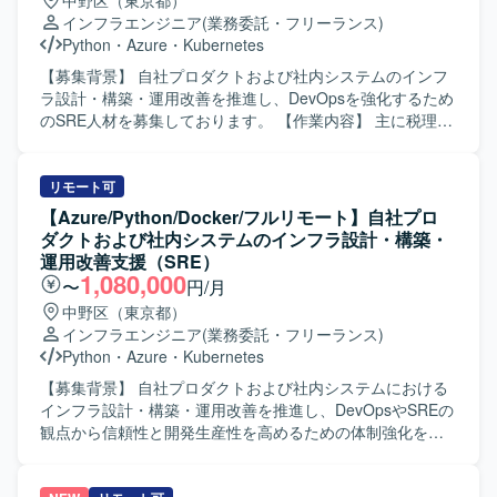
中野区（東京都）
基盤全体を俯瞰しながら、主体的に課題を捉えて改善提案
インフラエンジニア
(業務委託・フリーランス)
と実行ができる方を求めております。各種ツールや新技術
Python
・
Azure
・
Kubernetes
の導入に前向きで、関係者と連携しながらプロダクト全体
の生産性と信頼性向上に取り組んでいただける方が望まし
【募集背景】 自社プロダクトおよび社内システムのインフ
いです。 【ポジションの魅力】 サービス全体を支えるプラ
ラ設計・構築・運用改善を推進し、DevOpsを強化するため
ットフォーム領域に深く関わることで、インフラからアプ
のSRE人材を募集しております。 【作業内容】 主に税理
リケーションまで幅広い技術スタックに携わることができ
士、公認会計士事務所およびその顧問先企業向けの業務用
ます。技術選定やガイドライン策定など、テックリードと
アプリケーションソフトの開発、販売を行っている企業に
してプロダクトの技術的方向性に影響を与えられる環境で
おいて、自社プロダクトおよび社内システムのインフラ設
リモート可
す。AI開発ツールの検証・導入など、新しい領域にもチャ
計、構築、運用改善をリードしていただきます。 会計デー
【Azure/Python/Docker/フルリモート】自社プロ
レンジしていただけます。 【開発環境】 サーバサイド：
タを扱う高いセキュリティ要件を満たしながら、開発チー
ダクトおよび社内システムのインフラ設計・構築・
Kotlin/Java、SpringBoot、DGS framework(GraphQL)、
ムが迅速かつ安全にデプロイできる環境を構築していただ
運用改善支援（SRE）
Kotest、spock(groovy)、LocalStack、Playwright フロント
きます。 SLI/SLOによる信頼性の指標化、IaCによる再現性
1,080,000
〜
円/月
エンド：React、Apollo、TypeScript、Knockout、
のある基盤づくり、監視・オブザーバビリティ基盤の整備
中野区（東京都）
webpack、Storybook、Jest モバイルアプリ：SwiftUI、
を通じて、属人化しない運用体制を組織に根付かせていた
インフラエンジニア
(業務委託・フリーランス)
MagicPod クラウドサービス：AWS（メイン）（fargate、
だきます。 Azureを中心としたクラウドインフラの設計、
Python
・
Azure
・
Kubernetes
rds、sqs、redshift など）、GCP（firebase、bigquery な
構築、運用を行っていただきます。 IaC（Infrastructure as
ど）、CI/Cd（GitHub Actions、Docker、SendGrid、
Code）の推進を行っていただきます。 Pythonによる運用自
【募集背景】 自社プロダクトおよび社内システムにおける
Datadog、Sentry） デザイン：Figma コミュニケーション
動化ツールの開発を行っていただきます。 CI/CDパイプラ
インフラ設計・構築・運用改善を推進し、DevOpsやSREの
他：GitHub Enterprise Cloud、Notion、Slack、Google
インの構築、運用を行っていただきます。 システムの監
観点から信頼性と開発生産性を高めるための体制強化を行
Meet、Zoom、Discord
視、オブザーバビリティ基盤の整備およびパフォーマンス
うための募集です。 【作業内容】 自社プロダクトおよび社
チューニングを行っていただきます。 障害対応、インシデ
内システムのインフラ設計・構築・運用改善をリードして