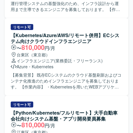
運行管理システムの基盤強化のため、インフラ設計から運
用まで主導できるエンジニアを募集しております。 【作業
内容】 自動運転サービスに必要なシステムの開発やサービ
ス提供を支えるインフラ基盤の設計・構築・運用を担当し
ていただきます。 サービス立ち上げの初期フェーズから参
リモート可
画し、アーキテクト設計や基本設計（主にセキュリティや
【Kubernetes/Azure/AWS/リモート併用】ECシス
可観測性などの非機能要件）を実施していただきます。 そ
テム向けクラウドインフラエンジニア
の後はインフラエンジニア/SREとして、環境の構築および
810,000
〜
円/月
最適化を主導していただきます。 具体的には、開発および
台東区（東京都）
サービス提供基盤のアーキテクト設計や基本設計、DevOps
インフラエンジニア
(業務委託・フリーランス)
環境の設計・構築、SREとして環境の自動化や最適化など
Azure
・
Kubernetes
を行っていただきます。 【求める人物像】 自ら主体的にサ
ービス基盤づくりに取り組み、非機能要件を意識した設
【募集背景】 既存ECシステムのクラウド基盤刷新およびコ
計・改善ができる方を求めております。 長期的なサービス
ンテナ化推進のためインフラエンジニアを募集しておりま
展開を見据え、チームと協調しながら継続的な改善に取り
す。 【作業内容】 ・Kubernetesを用いたWEBアプリケー
組める方が望ましいです。 【ポジションの魅力】 サービス
ション動作環境の構築およびチューニングを行っていただ
として安全かつ継続的に運用するための基盤づくりに深く
きます。 ・現行システムからAzure（またはAWS）コンテ
関わることができます。 スモールスタートから5年スパンで
ナ環境への移行計画の立案および実行を担当していただき
リモート可
の大規模展開を見据えたプロジェクトであり、立ち上げフ
ます。 ・コンテナ化に伴う現在の運用フローと新規運用フ
【Python/Kubernetes/フルリモート】大手自動車
ェーズから仕様検討やアーキテクチャ設計に関与できま
ローの擦り合わせや調整を行い、運用しやすい環境へ整備
会社向けシステム基盤・アプリ開発要員募集
す。 移動支援や地域交通の維持、ドライバー不足などの社
を推進していただきます。 【求める人物像】 ・社内エンジ
810,000
〜
円/月
会課題の解決に直結する社会インフラ領域に挑戦できる点
ニアや関係者と円滑にコミュニケーションを取りながら、
江東区（東京都）