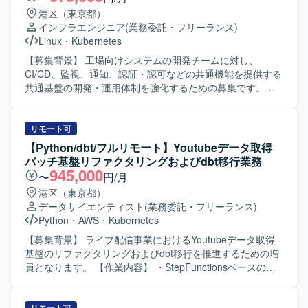
港区（東京都）
インフラエンジニア
(業務委託・フリーランス)
Linux
・
Kubernetes
【募集背景】 工場向けシステムの開発チームに対し、
CI/CD、監視、通知、認証・認可などの共通機能を提供する
共通基盤の開発・運用体制を強化するための募集です。
【作業内容】 工場向けシステムの開発チーム向けに、
CI/CD、監視、通知、認証・認可などの共通機能を提供する
共通基盤の開発・運用を担当していただきます。開発チー
リモート可
ムの生産性向上や開発効率の改善を目的として、SRE領域
【Python/dbt/フルリモート】Youtubeデータ取得
を中心とした基盤の設計・構築・改善に携わっていただき
バッチ基盤リファクタリングおよびdbt移行業務
ます。業務では要件を満たすためにOSSを積極的に活用し
945,000
〜
円/月
ており、各種OSSの調査・検証から導入、運用改善まで幅
港区（東京都）
広く担当していただきます。 【求める人物像】 新しい技術
データサイエンティスト
(業務委託・フリーランス)
やOSSに興味を持ち、自ら主体的に調査・検証を進められ
Python
・
AWS
・
Kubernetes
る方を求めています。 【ポジションの魅力】 オンプレミス
およびGCP、AWSといったマルチクラウド環境上で、
【募集背景】 ライブ配信事業におけるYoutubeデータ取得
DockerやKubernetes、OpenShift、Anthos、K3sなどコンテ
基盤のリファクタリングおよびdbt移行を推進するための増
ナ技術を活用した共通基盤の設計・構築・運用に携わるこ
員となります。 【作業内容】 ・StepFunctionsベースの既
とができます。VictoriaMetricsやGrafana、Backstage、
存バッチをk8sコンテナベース構成へ移行いたします。 ・バ
Rancher、VaultなどのOSSを活用しながら、SREやプラッ
ッチシステムからdbt部分を分離いたします。 ・既存バッチ
トフォームエンジニアリングの知見を深めることができま