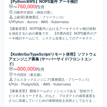
【Python/AWS】NOPS案件 アーキ検討
盤およびアプリケーション開発に携わることができ、
す。 【求める人物像】 与えられた機能設計から自走して詳
760,000
〜
円/月
Kubernetesや各種ミドルウェア、Pythonを用いたモダンな
細設計と実装まで対応していただける方を求めておりま
川崎市中原区（神奈川県）
技術スタックで経験を積むことができます。 PoCからテス
す。途中で離脱せず、プロジェクト完了まで責任を持って
上級SE
(業務委託・フリーランス)
トベッド環境の構築、実証まで一連のフェーズに関わるこ
やり切っていただける方を歓迎いたします。 【ポジション
Python
・
Aurora
・
AWS
・
Kubernetes
とで、アーキテクチャ設計から実装・検証まで幅広いスキ
の魅力】 通信会社向けシステム開発において、Pythonやコ
ルを身につけられる環境です。 知見のドキュメント化や議
ンテナ技術などの実践的な経験を積むことができます。詳
【募集背景】 NOPS案件におけるアーキテクチャ検討体制
論を通じて、チーム全体でナレッジを蓄積しながらプロジ
細設計からテストまで一連の工程に関わることで、上流か
を強化するための募集です。 【作業内容】 NOPS案件のア
ェクトを推進していく経験を得ることができます。 【開発
ら下流までのスキルを磨いていただけます。 【開発環境】
ーキ検討チームにて、システム全体としてのアーキテクチ
環境】 Kubernetesクラスタ上での各種ミドルウェアおよび
Python、Linux環境上での開発となり、REST API開発や
ャ検討や方式設計を担当いただきます。決定事項の開発チ
Pythonアプリケーション開発を中心とした環境となりま
Flask、OpenAPI、FastAPIなどのフレームワークを利用し
ームへの展開や、問題発生時の解析および説明資料作成、
す。 JiraやConfluenceを用いたタスク管理・ドキュメント
た実装を行っていただきます。コンテナとしてKubernetes
水平展開の検討、打合せでの説明対応なども行っていただ
【Kotlin/Go/TypeScript/リモート併用】ソフトウェ
管理を行う予定です。
やDockerを利用し、Pytestによるテストを実施いたしま
きます。 【求める人物像】 上流工程で主体的に動きながら
アエンジニア募集 (サーバーサイド/フロントエン
す。
関係者と合意形成を進められる方を求めています。技術的
ド)
な論点を整理し、分かりやすく説明するコミュニケーショ
800,000
〜
円/月
ン力をお持ちの方です。 【ポジションの魅力】 大規模シス
千代田区（東京都）
テムのアーキテクチャ検討に上流から関わることができ、
フルスタックエンジニア
(業務委託・フリーランス)
クラウドやコンテナ技術を活用したモダンなシステム設計
Go
・
PostgreSQL
・
AWS
・
Kubernetes
の経験を積むことができます。 【開発環境】 AWSおよびコ
ンテナ技術を活用したバックエンド開発環境を想定してい
【募集背景】 開発チームのミッションである「技術力で、
ます。
ビジネスをリードする」のもと、プロダクトの成長速度を
さらに加速していくための体制強化を目的としておりま
す。開発チームが急速に拡大している中で、技術が好きで