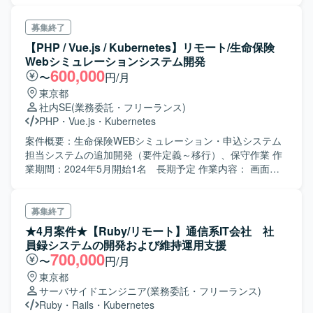
Kubernetes、コンテナレジストリ：Habor） ・問い合わせ
対応 ・不具合対応 ・その他申請等による設定値変更
募集終了
【PHP / Vue.js / Kubernetes】リモート/生命保険
Webシミュレーションシステム開発
600,000
〜
円/月
東京都
社内SE
(業務委託・フリーランス)
PHP
・
Vue.js
・
Kubernetes
案件概要：生命保険WEBシミュレーション・申込システム
担当システムの追加開発（要件定義～移行）、保守作業 作
業期間：2024年5月開始1名 長期予定 作業内容： 画面お
よびサービスの設計、結合テスト仕様書作成 PHPまたは
Vue.jsによる実装、テスト実施(ユニットor打鍵) 作業場所：
東池袋（ほぼリモート）→リリース作業など必要な時のみ
募集終了
出社 ＜要素技術＞ PHP(Laravel) Vue.js Docker／
★4月案件★【Ruby/リモート】通信系IT会社 社
Kubernetes（K8S） DDD スクラム開発 テスト自動化
員録システムの開発および維持運用支援
（PHPunit、Jest、Selenium） ＜補足＞ BtoC（WEB） ネ
700,000
〜
円/月
ット利用可能（業務利用に限る）
東京都
サーバサイドエンジニア
(業務委託・フリーランス)
Ruby
・
Rails
・
Kubernetes