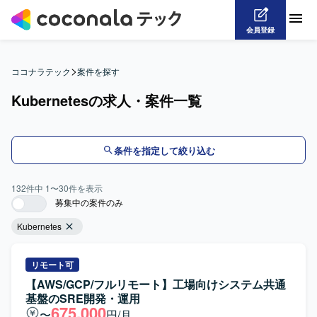
会員登録
>
ココナラテック
案件を探す
Kubernetesの求人・案件一覧
条件を指定して絞り込む
132
件中
1
〜
30
件を表示
募集中の案件のみ
Kubernetes
リモート可
【AWS/GCP/フルリモート】工場向けシステム共通
基盤のSRE開発・運用
675,000
〜
円/月