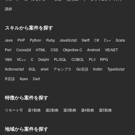
講師
スキルから案件を探す
Java
PHP
Python
Ruby
JavaScript
Swift
C#
C++
Scala
Perl
Cocos2d
HTML
CSS
Objective-C
Android
VB.NET
VBA
VC++
C
Delphi
PL/SQL
COBOL
PL/I
RPG
Actionscript
SQL
shell
アセンブラ
Go言語
Kotlin
TypeScript
R言語
Apex
Dart
特徴から案件を探す
リモート可
週1勤務
週2勤務
週3勤務
週4勤務
週5勤務
地域から案件を探す