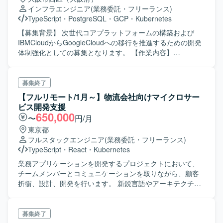
びアプリ側の技術的な支援や改善対応を行っていただきま
インフラエンジニア
(業務委託・フリーランス)
す。 ・アプリ要員として、Kubernetesクラスター内で動作
TypeScript
・
PostgreSQL
・
GCP
・
Kubernetes
するPythonアプリケーションの開発・改修・検証を行って
いただきます。 ・実証結果や検証内容を整理し、ドキュメ
【募集背景】 次世代コアプラットフォームの構築および
ントとしてナレッジ化していただきます。 【求める人物
IBMCloudからGoogleCloudへの移行を推進するための開発
像】 ・技術的な試行錯誤を楽しみながら、自ら課題を見つ
体制強化としての募集となります。 【作業内容】
けて改善に取り組める方を求めております。 ・チームメン
GoogleCloud環境の構築・検証から設計、実装、テストま
バーと定期的に成果や課題を共有しながら、オープンに議
で一連の工程をご担当いただきます。具体的には、
論し合える方を歓迎いたします。 ・新しい技術要素やツー
Terraformコードを用いたGoogleCloud環境の構築・検証・
募集終了
ルに対して前向きにキャッチアップし、知見として蓄積・
調整、バックエンド開発、メッセージング基盤（MQTT
【フルリモート/1月～】物流会社向けマイクロサー
共有していただける方を想定しております。 ・自律的にタ
Broker）との連携処理の実装など、基盤構築と初期のコア
ビス開発支援
スクを管理し、ゴールから逆算して動ける方にマッチする
実装にフォーカスして対応いただきます。 【求める人物
650,000
〜
円/月
ポジションです。 【ポジションの魅力】 ・自動車関連の先
像】 クラウドネイティブなアーキテクチャへの関心が高
東京都
進的なシステム領域において、テストベッド環境の構築や
く、新しい技術やサービスに対して主体的にキャッチアッ
フルスタックエンジニア
(業務委託・フリーランス)
実証など上流フェーズから関わることができます。 ・
プしながら取り組める方を求めています。また、インフラ
TypeScript
・
React
・
Kubernetes
Kubernetesを中心としたモダンな基盤技術や各種ミドルウ
とアプリケーションの両面に跨るタスクに柔軟に対応し、
ェア、Pythonによるアプリ開発など、幅広い技術スタック
チームと協調しながら着実に作業を進められる方が望まし
業務アプリケーションを開発するプロジェクトにおいて、
を実務で扱うことができます。 ・PoCや実証を通じて、ア
いです。 【ポジションの魅力】 GoogleCloudを中心とした
チームメンバーとコミュニケーションを取りながら、顧客
ーキテクチャ設計や技術選定にも関与できるため、技術的
最新のクラウドネイティブ技術スタックに携わりながら、
折衝、設計、開発を行います。 新鋭言語やアーキテクチャ
な成長機会が多い環境です。 ・ナレッジの整理・文章化を
次世代コアプラットフォームの基盤構築およびコア機能の
を活用します。
重視しているため、技術ドキュメント作成や情報発信のス
実装に深く関与できるポジションです。インフラ構築から
キルも磨いていただけます。 【開発環境】 ・Kubernetesク
バックエンド実装まで幅広い領域を経験できるため、フル
募集終了
ラスター環境 ・Databricks ・各種ミドルウェア
スタック志向の技術力向上にもつながります。 【開発環