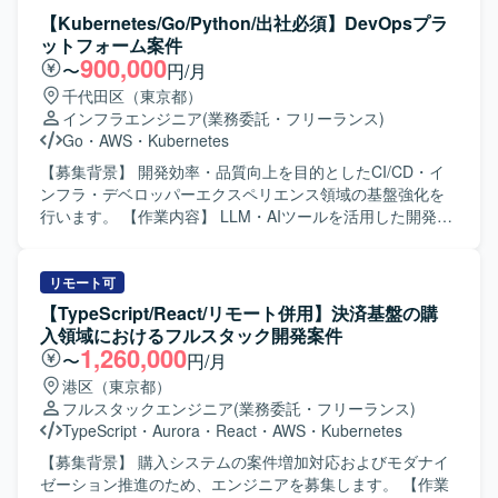
という高いセキュリティ要件下での設計・運用経験を通じ
ジャイルで進行する想定です。 【求める人物像】 Azure環
【Kubernetes/Go/Python/出社必須】DevOpsプラ
て、信頼性工学や運用自動化のスキルを幅広く身につけて
境におけるサービス連携の設計・実装を主体的に推進でき
ットフォーム案件
いただけます。 【開発環境】 Azureを中心としたクラウド
る方を求めています。 【ポジションの魅力】 Azureの各種
900,000
〜
円/月
インフラ、Terraformによる全環境のコード管理、Front
マネージドサービスを活用したサービス化に携わることが
千代田区（東京都）
Doorを用いた負荷分散、Azure Monitor / Application
できます。 【開発環境】 Azure、Kubernetes Service、
インフラエンジニア
(業務委託・フリーランス)
Insights を用いた監視とアラートのコード化、PITRによる
Container Registory、Service Bus、Moniter Logs、
Go
・
AWS
・
Kubernetes
バックアップ・リストア運用などの環境で作業していただ
EntraID、Blob Storageを使用します。
きます。
【募集背景】 開発効率・品質向上を目的としたCI/CD・イ
ンフラ・デベロッパーエクスペリエンス領域の基盤強化を
行います。 【作業内容】 LLM・AIツールを活用した開発支
援および自動化の仕組みづくりを行います。GitHub
Actions、Argo Workflows、ArgoCDを活用したCI/CD基盤の
設計・構築・運用を担当します。Grafana、Prometheusを
リモート可
用いた監視・可観測性プラットフォームの構築や、
【TypeScript/React/リモート併用】決済基盤の購
Kubernetesマニフェスト、Terraformを用いたIaC推進を行
入領域におけるフルスタック開発案件
います。 【求める人物像】 不確実性に向き合い、仮説検証
1,260,000
〜
円/月
しながら前に進める方を求めます。自走と協調のバランス
港区（東京都）
を持ち、チームで成果を出すことにコミットできる方を歓
フルスタックエンジニア
(業務委託・フリーランス)
迎します。 【ポジションの魅力】 大規模開発基盤の設計・
TypeScript
・
Aurora
・
React
・
AWS
・
Kubernetes
構築を通じて、組織全体の開発フローやエンジニアリング
文化の進化に貢献できます。LLMやAIツールなど新規性の
【募集背景】 購入システムの案件増加対応およびモダナイ
高い技術に触れながら、開発・運用の自動化を推進できま
ゼーション推進のため、エンジニアを募集します。 【作業