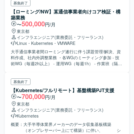
募集終了
【ローミング/NW】某通信事業者向けコア検証・構
築業務
500,000
〜
円/月
東京都
インフラエンジニア
(業務委託・フリーランス)
Linux
・
Kubernetes
・
VMWARE
大手通信事業者間ローミング遂行に伴う課題管理/解決、資
料作成、社内外調整業務 ・各WGのミーティング参加 - 技
術WG（毎週2h以上） - 運用WG（毎週1h） - 作業班（隔週
2h） - その他顧客InternalMTG ・技術WGからの課題整理・
管理と課題対応 - EPC仕様書、HLD、LLD、3GPP 確認、ベ
ンダー問い合わせ - IMSノード HLD、LLD、関連資料確認、
募集終了
ベンダー問い合わせ - 顧客他部署との調整対応 - ローミング
【Kubernetes/フルリモート】基盤構築PJT支援
に関する運用プロセス検討・顧客担当部署との調整・整理
700,000
〜
円/月
・資料作成 - 開発リスト資料作成及びコスト概算資料の作
東京都
成・更新 - 顧客社内向けのPJ説明資料、構成案資料、運用
インフラエンジニア
(業務委託・フリーランス)
フロー資料の作成、進捗報告 - ベンダー向けの技術仕様要
Kubernetes
件の資料作成 - 社間ネットワーク接続に関する、顧客社内
ネットワークチームとの技術検討及び資料作成 - その他
概要：大手半導体業界メーカーのデータ収集基板構築
（キャリア様上層部向けの進捗報告、PJ説明資料、構成案
（オンプレサーバー上にて構築）に伴い、 シ