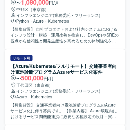
1,080,000
〜
円/月
構築、運用改善を自律的にリードし、開発チームと協調し
中野区（東京都）
ながらDevOpsやSREのプラクティスを組織に根付かせてい
インフラエンジニア
(業務委託・フリーランス)
ける方を求めております。 【ポジションの魅力】 会計デー
Python
・
Azure
・
Kubernetes
タを扱う高いセキュリティ要件のもとで、Azureを中心とし
たクラウドインフラやIaC、監視・オブザーバビリティなど
【募集背景】 自社プロダクトおよび社内システムにおける
SRE領域の実践に幅広く関わることができるポジションで
インフラ設計・構築・運用改善を推進し、DevOpsやSREの
す。 【開発環境】 Azureを中心としたクラウドインフラ、
観点から信頼性と開発生産性を高めるための体制強化を行
Terraformによる全環境のコード管理とマイグレーション管
うための募集です。 【作業内容】 自社プロダクトおよび社
理、可用性ゾーン・リージョンの冗長化、Front Doorによ
内システムのインフラ設計・構築・運用改善をリードして
る負荷分散、Azure Monitor / Application Insights を用いた
いただきます。会計データを扱う高いセキュリティ要件を
リモート可
監視とアラートのコード化、PITRによるバックアップ・リ
満たしながら、開発チームが迅速かつ安全にデプロイでき
【Azure/Kubernetes/フルリモート】交通事業者向
ストア運用などの環境でご参画いただきます。
る環境を構築していただきます。SLI/SLOによる信頼性の指
け電池診断プログラムAzureサービス化案件
標化、IaCによる再現性のある基盤づくり、監視・オブザー
500,000
〜
円/月
バビリティ基盤の整備を通じて、属人化しない運用体制を
千代田区（東京都）
組織に根付かせていただきます。 【求める人物像】 インフ
インフラエンジニア
(業務委託・フリーランス)
ラやSRE領域に強い関心を持ち、DevOpsの推進や運用改善
Azure
・
Kubernetes
に主体的に取り組んでいただける方を求めています。開発
チームと連携しながら、信頼性向上とデリバリー速度の両
【募集背景】 交通事業者向け電池診断プログラムのAzure
立を意識して行動できる方が望ましいです。 【ポジション
サービス化に伴う募集です。 【作業内容】 Azure環境内に
の魅力】 自社プロダクトと社内システムの双方に関わりな
おけるサービス間機能連携に必要な各種設定の設計・実装
がら、クラウドインフラ、IaC、監視基盤、DevOpsなど
を担当します。コンテナ構築、メッセージ連携、ログ管
SRE領域全般をリードできるポジションです。会計データ
理、認証、ストレージ連携を行います。プロジェクトはア