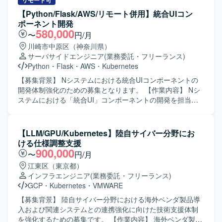
の処理フローを整理し、運用負荷軽減と可読性向上を図り
リモート可
す。 【開発環境】 インフラ基盤：オンプレミス、GCP、
ます。 ・Youtubeの既存バッチの保守作業を行います。 ・
【Python/Flask/AWS/リモート併用】統合UIコン
AWS コンテナ：Docker、Kubernetes、OpenShift、
新バッチの設計および開発を行います。 【求める人物像】
ポーネント開発
Anthos、K3s OS：Linux バージョン管理：GitLab 使用技
・既存システムの構造を理解しながら主体的に改善提案が
580,000
〜
円/月
術：VictoriaMetrics、Grafana、Backstage、Rancher、
できる方を求めております。 ・バッチ処理やデータ基盤に
川崎市中原区（神奈川県）
Vaultなどを利用しています。
関する知見を活かし、周囲と連携しながら業務を進められ
サーバサイドエンジニア
(業務委託・フリーランス)
る方を求めております。 【ポジションの魅力】 ・ライブ配
Python
・
Flask
・
AWS
・
Kubernetes
信事業におけるデータ基盤の中核部分の改善に携わること
ができます。 ・k8sコンテナベース構成やdbtなどモダンな
【募集背景】 Nシステムにおける統合UIコンポーネントの
データ基盤技術に関わる経験を積むことができます。 【開
開発体制強化のための募集となります。 【作業内容】 Nシ
発環境】 ・Python ・dbt ・AWS ・k8sコンテナ基盤 ・
ステムにおける「統合UI」コンポーネントの開発を担当い
GitHub
ただきます。全コンポーネントで共通となるバックエンド
機能の実装を行い、Pythonを用いたマイクロサービス開発
や、Kubernetesを利用したコンテナオーケストレーショ
【LLM/GPU/Kubernetes】陸自サイバー分野にお
ン、AWS環境の構築やCI/CDパイプラインの整備などを実施
ける仕様調整支援
していただきます。 【求める人物像】 要件や機能設計を的
900,000
〜
円/月
確に理解し、自走して詳細設計から実装・検証まで取り組
江東区（東京都）
める方を求めております。周囲とコミュニケーションを取
インフラエンジニア
(業務委託・フリーランス)
りながら、既存コンポーネントとの整合性を考慮した開発
GCP
・
Kubernetes
・
VMWARE
や改善提案ができる方です。 【ポジションの魅力】 マイク
ロサービスアーキテクチャやKubernetes、AWSなどモダン
【募集背景】 陸自サイバー分野における海外ベンダ製品導
な技術スタックを用いた開発に携わることができます。統
入および関連システムとの連携強化に向けた技術支援体制
合UIコンポーネントの共通基盤開発を通じて、システム全
を強化するための募集です。 【作業内容】 海外ベンダ製品