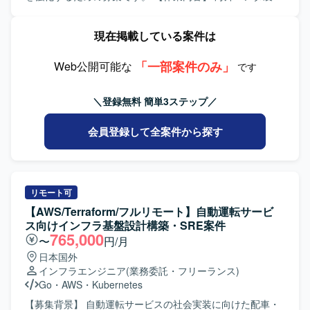
体に影響力のあるバックエンド機能の設計・実装経験を積
をVMwareやGDC環境上にデプロイし、製品検証および周
むことができます。 【開発環境】 Pythonを中心としたマイ
辺機能との接続検証を実施していただきます。あわせて、
現在掲載している案件は
クロサービス環境上で、KubernetesやAWSを用いたコンテ
仕様調整や修正要望に向けた情報整理および検証を行って
ナ運用およびインフラ構築、CI/CDパイプラインによる継続
いただきます。また、省庁との仕様調整に向けた設計作業
的インテグレーションとデリバリーを行う構成となってお
「一部案件のみ」
や検討資料の作成もご担当いただきます。 【求める人物
Web公開可能な
です
ります。
像】 インフラおよびクラウド技術への関心が高く、新しい
技術要素にも積極的にキャッチアップいただける方を求め
＼登録無料 簡単3ステップ／
ています。関係者とのコミュニケーションを大切にしなが
ら、仕様調整やドキュメント作成を粘り強く進められる方
会員登録して全案件から探す
が望ましいです。 【ポジションの魅力】 サイバー分野にお
ける先進的な技術検証や設計業務に携わることができ、
LLMやGPU、コンテナ、クラウド基盤などの最新技術スタ
ックを組み合わせた環境で経験を積むことができます。省
庁案件に関わることで、大規模かつ社会的影響の大きいプ
リモート可
ロジェクトに参画できる点も魅力です。 【開発環境】
【AWS/Terraform/フルリモート】自動運転サービ
VMware環境およびGDC環境上でのコンテナ(Kubernetes)を
ス向けインフラ基盤設計構築・SRE案件
用いた構成を想定しており、GCPなどのクラウドサービス
765,000
〜
円/月
やLLM、GPU関連技術を組み合わせた検証環境となりま
日本国外
す。
インフラエンジニア
(業務委託・フリーランス)
Go
・
AWS
・
Kubernetes
【募集背景】 自動運転サービスの社会実装に向けた配車・