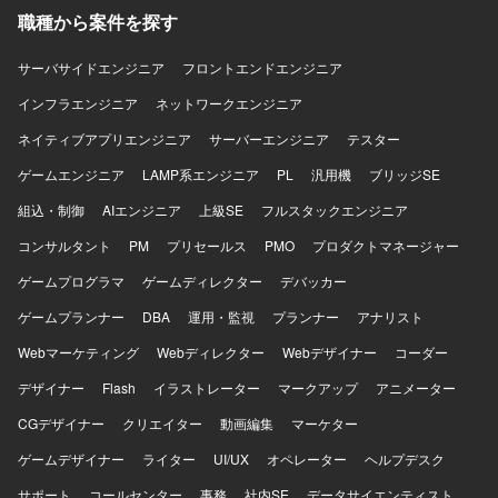
職種から案件を探す
サーバサイドエンジニア
フロントエンドエンジニア
インフラエンジニア
ネットワークエンジニア
ネイティブアプリエンジニア
サーバーエンジニア
テスター
ゲームエンジニア
LAMP系エンジニア
PL
汎用機
ブリッジSE
組込・制御
AIエンジニア
上級SE
フルスタックエンジニア
コンサルタント
PM
プリセールス
PMO
プロダクトマネージャー
ゲームプログラマ
ゲームディレクター
デバッカー
ゲームプランナー
DBA
運用・監視
プランナー
アナリスト
Webマーケティング
Webディレクター
Webデザイナー
コーダー
デザイナー
Flash
イラストレーター
マークアップ
アニメーター
CGデザイナー
クリエイター
動画編集
マーケター
ゲームデザイナー
ライター
UI/UX
オペレーター
ヘルプデスク
サポート
コールセンター
事務
社内SE
データサイエンティスト