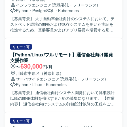
も大きな魅力です。 【開発環境】 クラウド：AWS または
主体的に課題解決を進めていただける方を求めておりま
インフラエンジニア
(業務委託・フリーランス)
GCP 基盤：EKS + マネージドサービス 言語：Go / React な
す。 ・クラウドやコンテナ技術の動向に関心を持ち、自ら
Python
・
PostgreSQL
・
Kubernetes
ど（予定） その他：マイクロサービス、データ処理設計 な
キャッチアップしていける方を歓迎いたします。 【ポジシ
ど
ョンの魅力】 ・大規模ECシステムのクラウド・コンテナ基
【募集背景】 大手自動車会社向けのシステムにおいて、テ
盤の構築および移行に上流から関わることができ、インフ
ストベッド環境の開発および既存システムを用いた実証を
ラアーキテクチャ設計や運用設計のスキルを高めていただ
推進するため、基盤要員およびアプリ要員を増員する形で
けます。 ・KubernetesやIaC、CI/CDなどモダンなインフラ
募集しております。 【作業内容】 これまでDatabricksで実
技術を実案件で活用しながら経験を積んでいただけます。
施してきたPoCの結果を踏まえ、テストベッド環境の開発
【開発環境】 ・クラウド：Azure、AWS ・コンテナオーケ
および実証作業をご担当いただきます。 基盤要員は、エン
リモート可
ストレーション：Kubernetes ・構成管理／IaC：Terraform
ド側システムをテストベッド環境へ移行し、年度内に基盤
【Python/Linux/フルリモート】通信会社向け開発
等 ・CI/CD：コンテナ環境向けCI/CDパイプライン（詳細は
開発を完了させるとともに、各種ミドルウェアの構築と検
支援作業
プロジェクト内ルールに準拠）
証を行います。 アプリ要員は、構築済みのKubernetesクラ
630,000
〜
円/月
スタ上で動作するPythonアプリケーションの設計・実装・
川崎市中原区（神奈川県）
検証を行い、FY25に構築したシステムを用いた実証を推進
サーバサイドエンジニア
(業務委託・フリーランス)
していただきます。 【求める人物像】 自身の取り組み内容
Python
・
Linux
・
Kubernetes
をドキュメントとして整理し、JiraやConfluenceなどのツー
ルを活用して知見として残していただける方を求めており
【募集背景】 通信会社向けシステム開発において詳細設計
ます。 定期的なミーティングにおいて、実施した作業内容
以降の開発体制を強化するための募集になります。 【作業
や検討事項をわかりやすく説明し、関係者と積極的に議論
内容】 通信会社向けシステムの詳細設計以降の工程をご担
しながら進めていただける方を歓迎いたします。 ゴールを
当いただきます。機能設計をインプットにした詳細設計書
共有したうえで、自ら必要なタスクを洗い出し、主体的か
の作成を行っていただき、その後Pythonを用いた実装およ
つ能動的に動ける方にマッチするポジションです。 【ポジ
びテストまでを一貫して対応していただきます。REST API
リモート可
ションの魅力】 大手自動車会社向けの先進的なシステム基
の作成やコンテナ環境を用いた開発を行っていただきま