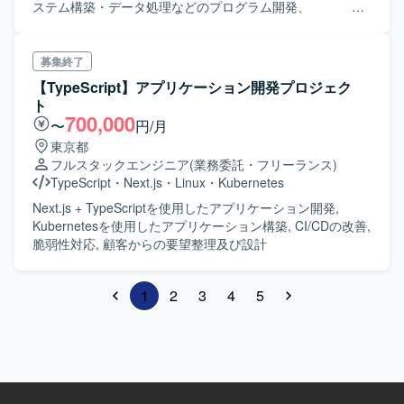
資料）
ステム構築・データ処理などのプログラム開発、 パ
フォーマンス検証等をご担当頂く方を募集します。
20名規模 (3名程度のチームに分割)のPJTとなり 要件
をこれから詰めていく段階です。 お客さんと会話し
募集終了
提案しながら新たなチャレンジをして頂ける チャン
【TypeScript】アプリケーション開発プロジェク
スがあるプロジェクトとなります。 ＊主な作業内容
ト
・データ収集基盤のアーキテクチャ検討、ミドルウ
700,000
〜
円/月
ェアの検証や設計/構築 ・商用化、量産化に向けて非
東京都
機能要件(可用性、セキュリティ、 監視など)の洗
フルスタックエンジニア
(業務委託・フリーランス)
い出しや検討、実装 ・アプリケーション部隊の支
TypeScript
・
Next.js
・
Linux
・
Kubernetes
援、CICD導入検討
Next.js + TypeScriptを使用したアプリケーション開発,
Kubernetesを使用したアプリケーション構築, CI/CDの改善,
脆弱性対応, 顧客からの要望整理及び設計
1
2
3
4
5