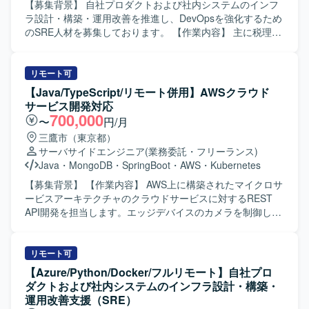
ティスを重視した開発に携わることができます。モノリシ
大切にし、連携しながらプロジェクトを前に進めていただ
【募集背景】 自社プロダクトおよび社内システムのインフ
ックなアーキテクチャからマイクロサービスへの移行を推
ける方が望ましいです。 【ポジションの魅力】 大手流通企
ラ設計・構築・運用改善を推進し、DevOpsを強化するため
進する過程に関わることで、技術選定やアーキテクチャ設
業向けの大規模POSシステムに携わることで、GCPや
のSRE人材を募集しております。 【作業内容】 主に税理
計にも主体的に関わることができます。目的に合う技術を
Managed k8sを活用した最新のシステムアーキテクチャの
士、公認会計士事務所およびその顧問先企業向けの業務用
ゼロベースで選定していく文化の中で、多様な技術スタッ
知見を深めていただけます。専門家チームと連携しながら
アプリケーションソフトの開発、販売を行っている企業に
クを経験できる点も大きな魅力です。 【開発環境】 言語は
設計から運用まで幅広いフェーズに関与できるため、クラ
おいて、自社プロダクトおよび社内システムのインフラ設
リモート可
Kotlin、Clojure、Dart、Rust、Elixir、Scala、Go、Java、
ウドネイティブ環境でのスキルや経験を一層高めていただ
計、構築、運用改善をリードしていただきます。 会計デー
【Java/TypeScript/リモート併用】AWSクラウド
TypeScript、JavaScript、Python などを利用しておりま
けます。 【開発環境】 GCPを基盤としたクラウド環境、
タを扱う高いセキュリティ要件を満たしながら、開発チー
サービス開発対応
す。サーバOSは Ubuntu、CentOS、Debian、CoreOS、
Managed k8sによるマイクロサービスアーキテクチャ、
ムが迅速かつ安全にデプロイできる環境を構築していただ
700,000
〜
円/月
RancherOS を利用しております。フレームワークは
RDBMS（PostgresSQL、MySQL）およびNoSQL（AWS
きます。 SLI/SLOによる信頼性の指標化、IaCによる再現性
三鷹市（東京都）
AngularDart、Duct、Vue.js、Spring、React、Apache
dynamoDB、GCP firestore）を組み合わせた構成となって
のある基盤づくり、監視・オブザーバビリティ基盤の整備
サーバサイドエンジニア
(業務委託・フリーランス)
Wicket、Seasar2 を採用しております。テストフレームワ
おります。
を通じて、属人化しない運用体制を組織に根付かせていた
Java
・
MongoDB
・
SpringBoot
・
AWS
・
Kubernetes
ークとして Gauge を利用し、RDB は PostgreSQL、
だきます。 Azureを中心としたクラウドインフラの設計、
MySQL を利用しております。KVS は Aerospike、検索エン
構築、運用を行っていただきます。 IaC（Infrastructure as
【募集背景】 【作業内容】 AWS上に構築されたマイクロサ
ジンは Elasticsearch を利用しております。リポジトリ管理
Code）の推進を行っていただきます。 Pythonによる運用自
ービスアーキテクチャのクラウドサービスに対するREST
は Bitbucket、バージョン管理は Git、Mercurial を利用して
動化ツールの開発を行っていただきます。 CI/CDパイプラ
API開発を担当します。エッジデバイスのカメラを制御し、
おります。CI は Jenkins、Buildkite を利用し、VM は
インの構築、運用を行っていただきます。 システムの監
映像を取得・加工するクラウドサービスのバックエンド開
Docker、Vagrant、Xen を利用しております。コンテナオー
視、オブザーバビリティ基盤の整備およびパフォーマンス
発を中心に、フロントエンド開発も一部担当します。 【求
ケストレーションは Kubernetes、サービスメッシュは
チューニングを行っていただきます。 障害対応、インシデ
める人物像】 【ポジションの魅力】 AWS上のマイクロサー
リモート可
Istio、構成管理は Ansible を利用しております。コミュニケ
ント対応プロセスの整備と運用を行っていただきます。 SLI
ビスアーキテクチャを用いたクラウドサービス開発に携わ
【Azure/Python/Docker/フルリモート】自社プロ
ーションには Slack を利用し、クラウドは GCP を利用して
/ SLO の導入、運用によるシステム信頼性の指標化と改善を
ることができます。 【開発環境】 AWS、Java、
ダクトおよび社内システムのインフラ設計・構築・
おります。
行っていただきます。 開発チームと連携したDevOps推進
JavaScript、TypeScript、Node.js、Spring Boot、
運用改善支援（SRE）
を行っていただきます。 【求める人物像】 インフラ設計、
MongoDB、DynamoDBを使用します。