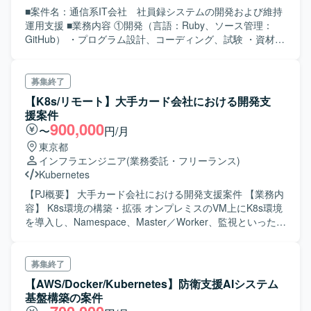
■案件名：通信系IT会社 社員録システムの開発および維持
運用支援 ■業務内容 ①開発（言語：Ruby、ソース管理：
GitHub） ・プログラム設計、コーディング、試験 ・資材管
理、リリース対応 ②維持運用（コンテナ管理：
Kubernetes、コンテナレジストリ：Habor） ・問い合わせ
対応 ・不具合対応 ・その他申請等による設定値変更 ■スキ
募集終了
ル要件 必須スキル：開発言語：RubyonRails
【K8s/リモート】大手カード会社における開発支
コンテナ管理：Kubernetes ※その他上記記載のツール等の
援案件
経験があれば尚可
900,000
〜
円/月
東京都
インフラエンジニア
(業務委託・フリーランス)
Kubernetes
【PJ概要】 大手カード会社における開発支援案件 【業務内
容】 K8s環境の構築・拡張 オンプレミスのVM上にK8s環境
を導入し、Namespace、Master／Worker、監視といった基
本的な設定も行う Firestore他GCPとの接続／連携の可能性
あり Redis DBのVM上への作成、WebアプリのK8s環境への
導入支援といった付随作業の可能性あり 【単金】スキル見
募集終了
合い（90万円程度）※上振れあり 【スキル】 （必須） ・単
【AWS/Docker/Kubernetes】防衛支援AIシステム
独でK8s環境の構築・導入が可能 ・詳細設計レベルのパラ
基盤構築の案件
メータ設計および文章化が可能 ・K8s環境の構築・導入お