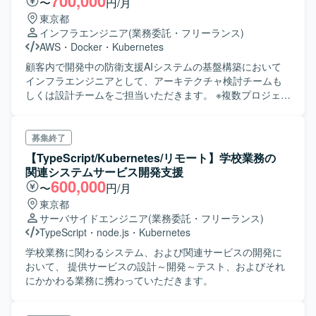
700,000
〜
円/月
よび既存システムとの接続に必要なネットワークの知見を
東京都
有する ・VM等、オンプレミス環境のインフラストラクチャ
インフラエンジニア
(業務委託・フリーランス)
について一般的な知見を有する ・いわゆる「本番系」の設
AWS
・
Docker
・
Kubernetes
計および構築について知見を有する (尚良) ・K8s環境に一
般的な3層構造のWeb Appを導入する知見を有する ・GCP
顧客内で開発中の防衛支援AIシステムの基盤構築において
についての知見、活用経験を有する ・Radis DBの構築経験
インフラエンジニアとして、アーキテクチャ検討チームも
を有する
しくは設計チームをご担当いただきます。 ※複数プロジェク
ト有
募集終了
【TypeScript/Kubernetes/リモート】学校業務の
関連システムサービス開発支援
600,000
〜
円/月
東京都
サーバサイドエンジニア
(業務委託・フリーランス)
TypeScript
・
node.js
・
Kubernetes
学校業務に関わるシステム、および関連サービスの開発に
おいて、 提供サービスの設計～開発～テスト、およびそれ
にかかわる業務に携わっていただきます。