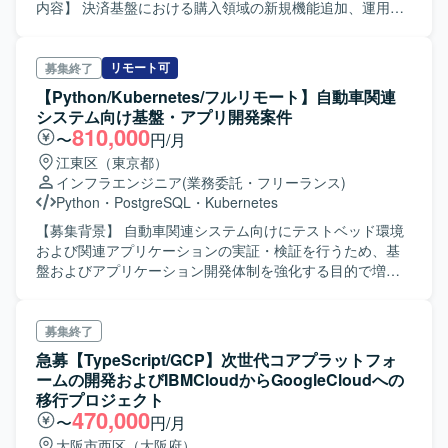
す。 【開発環境】 AWS、Kubernetes、KEDA、
内容】 決済基盤における購入領域の新規機能追加、運用保
Karpenter、Envoy Proxy、GitHub Actions、Argo
守、改善開発を担当します。プロジェクトのリードから設
Workflows、ArgoCD、Go、Python、Grafana、
計、開発までを一貫して担当します。現行システムの開発
Prometheus、DuckDB、Amazon Bedrock、Terraformを使
およびモダナイゼーションに必要な作業をチームで進めま
リモート可
募集終了
用します。
す。 【求める人物像】 積極的にコミュニケーションを取
【Python/Kubernetes/フルリモート】自動車関連
り、課題の発見、分析、提案、解決に関心を持って取り組
システム向け基盤・アプリ開発案件
める方を求めます。チーム開発の経験があり、生成AIを含
810,000
〜
円/月
む新しい技術への挑戦を継続できる方を歓迎します。 【ポ
江東区（東京都）
ジションの魅力】 国内有数の決済トラフィックを支えるプ
インフラエンジニア
(業務委託・フリーランス)
ラットフォームのモダナイゼーションに携わり、決済基盤
Python
・
PostgreSQL
・
Kubernetes
の刷新に関する経験を積むことができます。 【開発環境】
PHP、TypeScript、React、Next.js、Golangを使用します。
【募集背景】 自動車関連システム向けにテストベッド環境
インフラはKubernetes、AWS、Amazon Aurora MySQLで
および関連アプリケーションの実証・検証を行うため、基
す。Mac、JetBrains IDE、VSCode、GitHub、Docker、
盤およびアプリケーション開発体制を強化する目的で増員
GitHub Actions、Datadog、Terraform、ChatGPT、Claude
募集を行っております。 【作業内容】 ・Databricksで実施
Codeを利用します。
してきたPoC結果を踏まえたテストベッド環境の開発をご
担当いただきます。 ・基盤要員として、エンド側システム
募集終了
をテストベッド環境へ移行し、各種アプリケーションを試
急募【TypeScript/GCP】次世代コアプラットフォ
行できるようにするための基盤開発を行っていただきま
ームの開発およびIBMCloudからGoogleCloudへの
す。 ・Kubernetes上で各種ミドルウェアやDB、監視・ログ
移行プロジェクト
基盤などの構築および設定作業を実施いただきます。 ・既
470,000
〜
円/月
に構築済みのシステムを用いた実証において、基盤側およ
大阪市西区（大阪府）