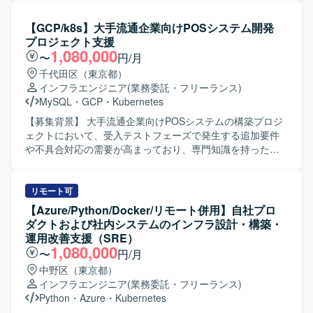
たまらないメンバーが集まり、新しいことに挑戦し続ける
自己組織化されたチームを維持・拡大していくことが課題
【GCP/k8s】大手流通企業向けPOSシステム開発
となっております。 【作業内容】 マイクロサービスをター
プロジェクト支援
ゲットとした少人数のチームで、ペアプログラミングまた
1,080,000
〜
円/月
はモブプログラミングを行いながら、各種プロダクトの開
千代田区（東京都）
発を行います。チームごとに使用する技術やプログラミン
インフラエンジニア
(業務委託・フリーランス)
グ言語は異なりますが、担当に縛られず、アプリケーショ
MySQL
・
GCP
・
Kubernetes
ンを構築するために必要なことをチーム全員で行っていた
だきます。サービス開始から10年以上経過したモノリシッ
【募集背景】 大手流通企業向けPOSシステムの構築プロジ
クなアプリケーションについて、マイクロサービス化やマ
ェクトにおいて、受入テストフェーズで発生する追加要件
イクロフロントエンド化を進めていきます。採用する技術
や不具合対応の需要が高まっており、専門知識を持ったエ
はチームメンバーで検討し、新しい技術も積極的に取り入
ンジニアによる開発支援が必要となっております。 【作業
れながら開発を進めていきます。 【求める人物像】 技術が
内容】 GCPを基盤としたPOSシステムの構築プロジェクト
好きでたまらず、新しいことに挑戦することを躊躇しない
にご参画いただきます。現在は受入テストフェーズにあ
リモート可
方を求めております。ユーザーに良いものを届け続けたい
り、テストで発生する追加要件や不具合に対する追加開発
【Azure/Python/Docker/リモート併用】自社プロ
という思いを持ち、チームで協力しながら開発に取り組め
や改修を並行して実施していただきます。ネットワークや
ダクトおよび社内システムのインフラ設計・構築・
る方にマッチする環境です。勇気を持って挑戦できるチー
GCPに関する専門知識を活かしながら、既存の専門家チー
運用改善支援（SRE）
ムやプロダクトの土壌づくりに主体的に関わっていただけ
ムと連携し、システム品質の向上およびプロジェクトの円
1,080,000
〜
円/月
る方を歓迎いたします。 【ポジションの魅力】 アジャイル
滑な推進を支援していただきます。 【求める人物像】 クラ
中野区（東京都）
ソフトウェア開発をベースとした開発スタイルの中で、ペ
ウド基盤やネットワーク技術に強みを持ち、自ら主体的に
インフラエンジニア
(業務委託・フリーランス)
アプログラミングやモブプログラミング、テスト駆動開
課題を把握し改善に取り組んでいただける方を求めており
Python
・
Azure
・
Kubernetes
発、ドメイン駆動開発、リファクタリングといったプラク
ます。チームメンバーや関係者とのコミュニケーションを