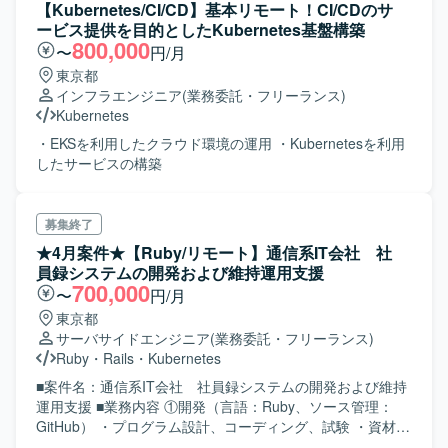
【Kubernetes/CI/CD】基本リモート！CI/CDのサ
（PostgreSQL, Redis, MongoDB, Kafka, Mosquitto,
境】 言語/FW：Nest.js, TypeScript DB：PostgreSQL, Redis
ービス提供を目的としたKubernetes基盤構築
RabbitMQ, Triton Inference Server, elasticsearch, grafana,
メッセージング/IoT：MQTT（EMQX） クラウド/インフ
800,000
〜
円/月
fluentd, metricbeat, cert-manager, keycloakなど） ・
ラ：Google Cloud（GKE, Pub/Sub, Cloud Storage,
Pythonを用いたアプリケーション開発 ・Jira / Confluence
東京都
Dataflow, BigQuery等）, Terraform
等のドキュメント・タスク管理ツール
インフラエンジニア
(業務委託・フリーランス)
Kubernetes
・EKSを利用したクラウド環境の運用 ・Kubernetesを利用
したサービスの構築
募集終了
★4月案件★【Ruby/リモート】通信系IT会社 社
員録システムの開発および維持運用支援
700,000
〜
円/月
東京都
サーバサイドエンジニア
(業務委託・フリーランス)
Ruby
・
Rails
・
Kubernetes
■案件名：通信系IT会社 社員録システムの開発および維持
運用支援 ■業務内容 ①開発（言語：Ruby、ソース管理：
GitHub） ・プログラム設計、コーディング、試験 ・資材管
理、リリース対応 ②維持運用（コンテナ管理：