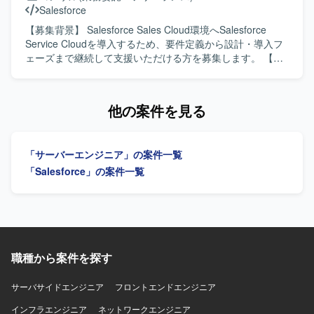
Financial Service Cloudをはじめとした金融領域特有の知見
Salesforce
を深めていただけます。要件調整からリリースまで幅広い
工程を経験できるため、上流工程スキルや折衝力の向上も
【募集背景】 Salesforce Sales Cloud環境へSalesforce
期待できます。 【開発環境】 Salesforceを中心としたワー
Service Cloudを導入するため、要件定義から設計・導入フ
クフロー基盤上での開発環境となります。
ェーズまで継続して支援いただける方を募集します。 【作
業内容】 既存の外部Webサイト上のフォームからメールで
受信する情報をもとに、Service Cloud上でケース管理を行
う仕組みを構築します。要件定義後半から参画し、設計・
他の案件を見る
導入、開発、テスト、UAT支援を行っていただきます。
【求める人物像】 顧客との折衝や要件ヒアリングを通じ
て、関係者と円滑に連携できる方を求めています。 【ポジ
「サーバーエンジニア」の案件一覧
ションの魅力】 数百名規模を想定したSalesforce Service
Cloud導入において、要件定義から本番導入まで一貫して携
「Salesforce」の案件一覧
わることができます。 【開発環境】 Salesforce Sales
Cloud、Salesforce Service Cloudを利用します。
職種から案件を探す
サーバサイドエンジニア
フロントエンドエンジニア
インフラエンジニア
ネットワークエンジニア