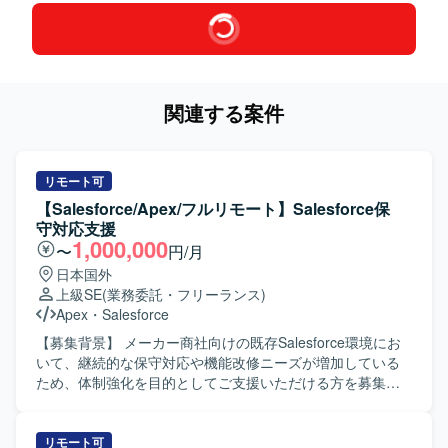
関連する案件
リモート可
【Salesforce/Apex/フルリモート】Salesforce保
守対応支援
1,000,000
〜
円/月
日本国外
上級SE
(業務委託・フリーランス)
Apex
・
Salesforce
【募集背景】 メーカー商社向けの既存Salesforce環境にお
いて、継続的な保守対応や機能改修ニーズが増加している
ため、体制強化を目的としてご支援いただける方を募集し
ております。 【作業内容】 ・既存Salesforce環境
（ServiceCloud, SalesCloud, Classic環境など）に対する保
守対応や問合せ対応を行っていただきます。 ・顧客との週
リモート可