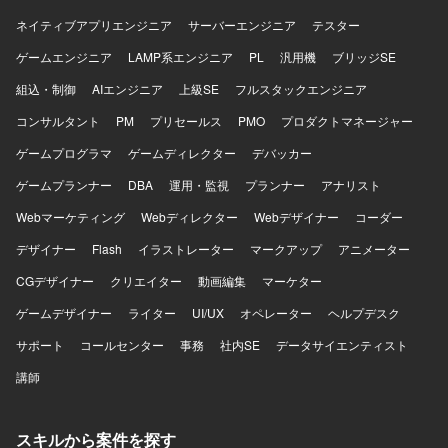
ネイティブアプリエンジニア
サーバーエンジニア
テスター
ゲームエンジニア
LAMP系エンジニア
PL
汎用機
ブリッジSE
組込・制御
AIエンジニア
上級SE
フルスタックエンジニア
コンサルタント
PM
プリセールス
PMO
プロダクトマネージャー
ゲームプログラマ
ゲームディレクター
デバッカー
ゲームプランナー
DBA
運用・監視
プランナー
アナリスト
Webマーケティング
Webディレクター
Webデザイナー
コーダー
デザイナー
Flash
イラストレーター
マークアップ
アニメーター
CGデザイナー
クリエイター
動画編集
マーケター
ゲームデザイナー
ライター
UI/UX
オペレーター
ヘルプデスク
サポート
コールセンター
事務
社内SE
データサイエンティスト
講師
スキルから案件を探す