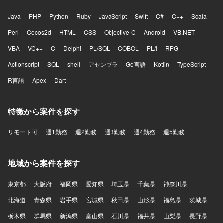
Java
PHP
Python
Ruby
JavaScript
Swift
C#
C++
Scala
Perl
Cocos2d
HTML
CSS
Objective-C
Android
VB.NET
VBA
VC++
C
Delphi
PL/SQL
COBOL
PL/I
RPG
Actionscript
SQL
shell
アセンブラ
Go言語
Kotlin
TypeScript
R言語
Apex
Dart
特徴から案件を探す
リモート可
週1勤務
週2勤務
週3勤務
週4勤務
週5勤務
地域から案件を探す
東京都
大阪府
福岡県
愛知県
埼玉県
千葉県
神奈川県
北海道
青森県
岩手県
宮城県
秋田県
山形県
福島県
茨城県
栃木県
群馬県
新潟県
富山県
石川県
福井県
山梨県
長野県