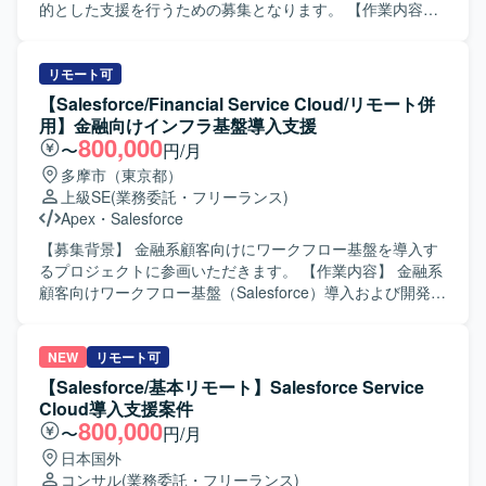
設計から実装まで一貫して対応できる方を求めています。
的とした支援を行うための募集となります。 【作業内容】
能動的に日本語でコミュニケーションを取りながら、関係
Salesforce環境に対するセキュリティ設定評価や現状課題の
者と連携し主体的に課題解決に取り組める方にご活躍いた
抽出、改善計画の立案などのアセスメント業務を行ってい
だきたいと考えております。長期的な参画を前提に、継続
ただきます。また、先方運用チームへの技術支援やテクニ
リモート可
的な改善提案や業務理解の深化に取り組んでいただける方
カル相談対応、ベストプラクティスの提供などの技術相
【Salesforce/Financial Service Cloud/リモート併
を歓迎いたします。 【ポジションの魅力】 法人向けコンタ
談・伴走支援を実施していただきます。さらに、メンバー
用】金融向けインフラ基盤導入支援
クトセンター領域において、Salesforce Service Cloudや
育成やスキルトランスファーを通じたナレッジ共有を行
800,000
〜
円/月
Data Cloud / Agentforceなどの最新機能を活用した構築プロ
い、システム運用面での妥当性評価や安全性に関するアド
多摩市（東京都）
ジェクトに上流から参画できる環境です。PM/PL/SEそれぞ
バイスなどのガバナンス支援にも携わっていただきます。
上級SE
(業務委託・フリーランス)
れのポジションで、大規模案件の推進経験や外部連携を含
【求める人物像】 Salesforceに関する豊富な知見をもち、
Apex
・
Salesforce
む統合案件の知見を深めながら、長期的な視点でキャリア
自ら課題を抽出し改善提案まで推進いただける方を求めて
形成に取り組んでいただけます。 【開発環境】 Salesforce
います。運用チームや関係者と円滑にコミュニケーション
【募集背景】 金融系顧客向けにワークフロー基盤を導入す
Service Cloudを中心とした構成にて、CTIや外部システム
を取りながら、技術面とマネジメントの両面で主体的にリ
るプロジェクトに参画いただきます。 【作業内容】 金融系
とのAPI・SSO・バッチ連携などを含む環境での構築・開発
ードいただける方が望ましいです。 【ポジションの魅力】
顧客向けワークフロー基盤（Salesforce）導入および開発支
を行います。
Service CloudおよびExperience Cloudを中心とした大規模
援業務を担当していただきます。お客様との要件調整から
環境において、セキュリティやガバナンスを含む上流工程
調査、開発（基本設計、詳細設計）、テスト、リリースま
から運用支援まで一貫して関わることができます。技術支
で一連の工程をご担当いただきます。 【求める人物像】 自
NEW
リモート可
援だけでなくメンバー育成やスキルトランスファーを通じ
ら進んでコミュニケーションを図りながら要件調整ができ
【Salesforce/基本リモート】Salesforce Service
て組織全体のレベルアップに貢献できる点も魅力です。
る方を求めています。想定される作業を一人称で遂行で
Cloud導入支援案件
【開発環境】 Service CloudおよびExperience Cloudを中心
き、新しい業務についても積極的に学びキャッチアップい
800,000
〜
円/月
としたSalesforce環境において、権限管理やセキュリティ設
ただける方にマッチするポジションです。 【ポジションの
日本国外
計などの運用・改善業務を行います。
魅力】 金融業界向けのSalesforce案件に携わることで、
コンサル
(業務委託・フリーランス)