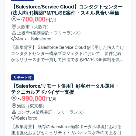
次定例ミーティングに参加し、方針のすり合わせや課題整
【Salesforce/Service Cloud】コンタクトセンター
理、対応内容の説明を実施していただきます。 ・既存機能
(法人向け)構築PM/PL/SE案件・スキル見合い単価
の仕様に関する質疑応答や、標準機能および軽微なApex、
700,000
〜
円/月
Visualforceを用いた機能改修を行っていただきます。 ・新
大阪市（大阪府）
規機能について、対応方針の検討から設計・実装・受け入
上級SE
(業務委託・フリーランス)
れまで一連の対応を担当していただきます。 ・その他、関
Apex
・
Salesforce
連する開発要件についても状況に応じて対応していただき
ます。 【求める人物像】 ・顧客とのコミュニケーションを
【募集背景】 Salesforce Service Cloudを活用した法人向け
通じて課題を整理し、自ら主体的に提案・推進していただ
コンタクトセンター構築プロジェクトにおいて、要件定義
ける方を求めております。 ・Salesforceに関する知識や経
からリリースまで一貫して推進できるPM/PL/SE体制を強化
験を活かしつつ、新しい機能や周辺サービスについても前
するための募集となります。 【作業内容】 PMとしては、
向きにキャッチアップしていただける方が望ましいです。
プロジェクト全体の進捗・課題・リスク管理、スケジュー
【ポジションの魅力】 ・Salesforceの複数クラウド
ル調整、顧客折衝、各種会議のファシリテート、メンバー
リモート可
（ServiceCloud, SalesCloud, Classic環境など）に関わるこ
管理、成果物レビューおよび品質・納期・スコープ管理を
【Salesforce/リモート併用】顧客ポータル運用・
とで、幅広い機能・領域の知見を深めていただけます。 ・
ご担当いただきます。 PLとしては、業務要件整理、業務お
テクニカルアドバイザー支援
顧客折衝から実装まで一貫して対応することで、上流工程
よび運用フロー設計、Salesforce機能設計・仕様調整、設計
990,000
〜
円/月
から開発までのスキルをバランスよく高めることができま
レビュー、開発メンバーの管理・フォロー、テスト計画や
港区（東京都）
す。 ・継続的な保守・改善を通じて、長期的な関係構築と
移行・リリース支援をご担当いただきます。 SEとしては、
コンサル
(業務委託・フリーランス)
業務理解を深める経験を積んでいただけます。 【開発環
Salesforce機能の設定・開発、外部連携のSalesforce側対
Salesforce
境】 Salesforce（ServiceCloud, SalesCloud, Classic環
応、設計書などのドキュメント作成、テスト仕様書作成お
境）、Apex、Visualforce、AccountEngagement（旧
よびテスト実施、不具合対応、移行・リリース支援をご担
【募集背景】 既存のSalesforce顧客ポータル環境における
Pardot）などを利用した環境となっております。
当いただきます。 【求める人物像】 上流工程を自走でき、
運用強化およびセキュリティ・ガバナンス水準の向上を目