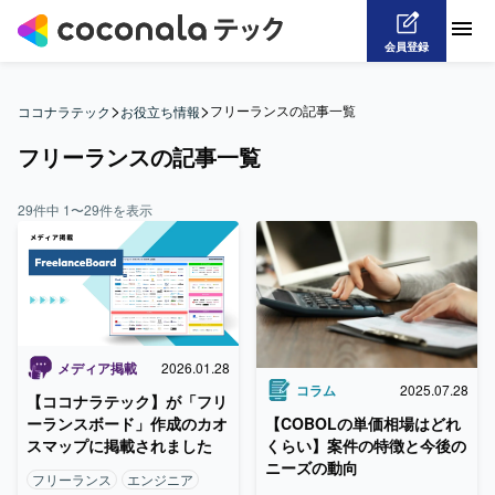
会員登録
>
>
フリーランスの記事一覧
ココナラテック
お役立ち情報
フリーランスの記事一覧
29
件中
1
〜
29
件を表示
メディア掲載
2026.01.28
コラム
2025.07.28
【ココナラテック】が「フリ
ーランスボード」作成のカオ
【COBOLの単価相場はどれ
スマップに掲載されました
くらい】案件の特徴と今後の
ニーズの動向
フリーランス
エンジニア