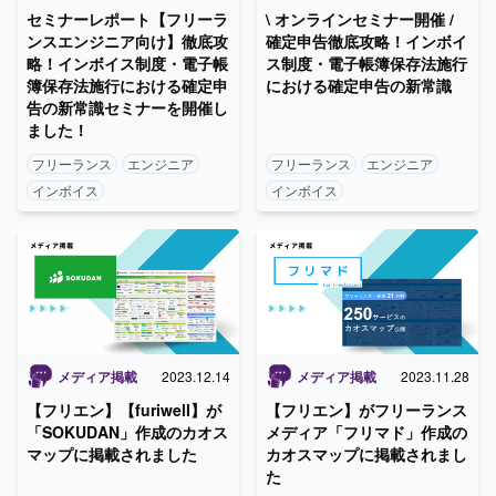
セミナーレポート【フリーラ
\ オンラインセミナー開催 /
ンスエンジニア向け】徹底攻
確定申告徹底攻略！インボイ
略！インボイス制度・電子帳
ス制度・電子帳簿保存法施行
簿保存法施行における確定申
における確定申告の新常識
告の新常識セミナーを開催し
ました！
フリーランス
エンジニア
フリーランス
エンジニア
インボイス
インボイス
メディア掲載
2023.12.14
メディア掲載
2023.11.28
【フリエン】【furiwell】が
【フリエン】がフリーランス
「SOKUDAN」作成のカオス
メディア「フリマド」作成の
マップに掲載されました
カオスマップに掲載されまし
た