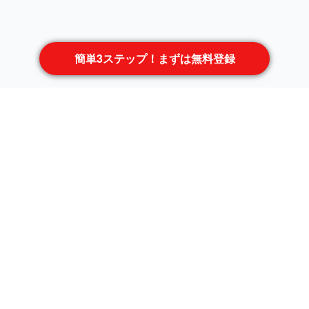
簡単3ステップ！まずは無料登録
職種から案件を探す
サーバサイドエンジニア
フロントエンドエンジニア
インフラエンジニア
ネットワークエンジニア
ネイティブアプリエンジニア
サーバーエンジニア
テスター
ゲームエンジニア
LAMP系エンジニア
PL
汎用機
ブリッジSE
組込・制御
AIエンジニア
上級SE
フルスタックエンジニア
コンサルタント
PM
プリセールス
PMO
プロダクトマネージャー