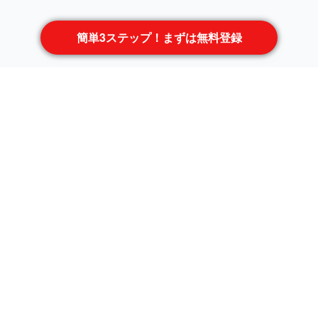
簡単3ステップ！まずは無料登録
職種から案件を探す
サーバサイドエンジニア
フロントエンドエンジニア
インフラエンジニア
ネットワークエンジニア
ネイティブアプリエンジニア
サーバーエンジニア
テスター
ゲームエンジニア
LAMP系エンジニア
PL
汎用機
ブリッジSE
組込・制御
AIエンジニア
上級SE
フルスタックエンジニア
コンサルタント
PM
プリセールス
PMO
プロダクトマネージャー
ゲームプログラマ
ゲームディレクター
デバッカー