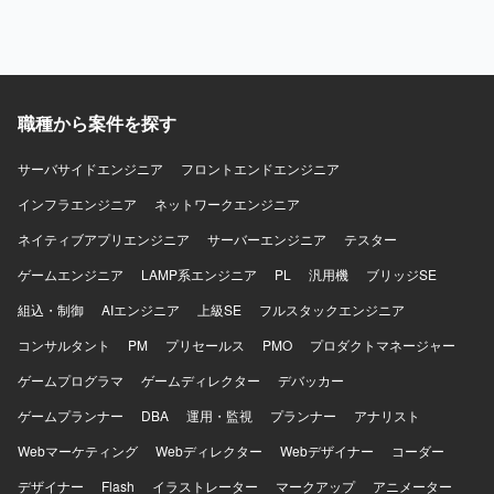
職種から案件を探す
サーバサイドエンジニア
フロントエンドエンジニア
インフラエンジニア
ネットワークエンジニア
ネイティブアプリエンジニア
サーバーエンジニア
テスター
ゲームエンジニア
LAMP系エンジニア
PL
汎用機
ブリッジSE
組込・制御
AIエンジニア
上級SE
フルスタックエンジニア
コンサルタント
PM
プリセールス
PMO
プロダクトマネージャー
ゲームプログラマ
ゲームディレクター
デバッカー
ゲームプランナー
DBA
運用・監視
プランナー
アナリスト
Webマーケティング
Webディレクター
Webデザイナー
コーダー
デザイナー
Flash
イラストレーター
マークアップ
アニメーター