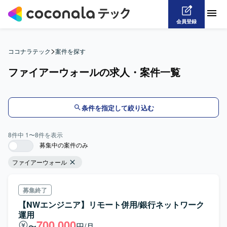
会員登録
>
ココナラテック
案件を探す
ファイアーウォールの求人・案件一覧
条件を指定して絞り込む
8
件中
1
〜
8
件を表示
募集中の案件のみ
ファイアーウォール
募集終了
【NWエンジニア】リモート併用/銀行ネットワーク
運用
700,000
〜
円/月