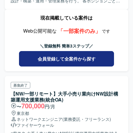
設計・構築・運用・管理業務を行う。 各ポジションごとの
業務内容は以下である。 (1)設計・構築メンバー ・ネット
ワーク(ファイアウォール)の設計・構築を実施。 ・トラ
現在掲載している案件は
ブルシューティング対応(改善提案含む)を実施。 - 障害
エスカレーション、問い合わせ対応(平日日中帯)を実施。
「一部案件のみ」
(2)設計・構築PM ・直接お客様とコミュニケーションを
Web公開可能な
です
取り、ファイアウォール設計・構築業務の マネジメン
トを実施。 ・体制はお客様PMのアンダーでサブPMを担
＼登録無料 簡単3ステップ／
当頂くことになるが、 実質案件の一部のマネジメント
を実施。 (3)Teir3運用メンバー ・ファイアウォール運用
会員登録して全案件から探す
業務での障害、問合せ対応(影響調査、原因調査、対策)を実
施。 ・お客様とコミュニケーションを取り、障害報告、
進捗報告を実施。 (4)運用業務管理者(運用設計、運用管理)
・直接お客様とコミュニケーションを取り、ファイアウ
ォール設計・構築後の 運用設計(運用業務構築、運用ド
募集終了
キュメント作成・整備等)、 運用業務のマネジメントを
【NW/一部リモート】大手小売り業向けNW設計構
実施。 ・体制はお客様管理者のアンダーで対応頂くこと
築運用支援業務(統合OA)
になるが、 実質運用業務のマネジメントを実施。
700,000
〜
円/月
東京都
ネットワークエンジニア
(業務委託・フリーランス)
ファイヤーウォール