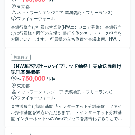
東京都
ネットワークエンジニア
(業務委託・フリーランス)
ファイヤーウォール
某銀行様向け社員代替業務(NWエンジニア募集） 某銀行向
けに行員様と同等の立場で 銀行全体のネットワーク担当を
お願いいたします。 行員様の立ち位置で会議出席、NWベ
ンダ―との折衝、 提案を受けて決済を取るなど上流工程が
メインとなります。 ポジションとしてお客様側に属する
為、直接の設計構築は発生しませんが、 豊富なNW知見が
募集終了
求められるポジションでございます。 環境：Paloalt、
【NW基本設計～/ハイブリッド勤務】某放送局向け
Fortigate、Juniper、Cisco、A10、Citrix、
認証基盤構築
Alaxala、Extreme 等
750,000
〜
円/月
東京都
ネットワークエンジニア
(業務委託・フリーランス)
ファイヤーウォール
某放送局向け認証基盤 ┗インターネット分離基盤、ファイ
ル操作基盤を対応いただきます。 ・インターネット分離基
盤 インターネットへのWebアクセスを無害化することで、
描画情報のみを出力し、安全にWeb閲覧が可能となる機
能。 ⇒現時点でフェーズは詳細設計 ・ファイル操作基盤 フ