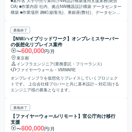
■案件名 大手小売り業向けNW設計構築運用支援業務(統合
OA) ■作業内容 社内、拠点NW機器設計構築 データセンター
構築 ■作業場所 麹町(顧客先)、東銀座(弊社)、データセンタ
ー（三鷹、堂島など） ※テレワーク比率高い予定、構築フェ
ーズは出社頻度あがります。※面談時にご質問ください ※出
張の可能性あり（要相談） ■作業期間 12月～長期 ■作業時
募集終了
間 9:00-18:00 ■面談 弊社1回 ■契約金額 スキル見合い
【NW/ハイブリッドワーク】オンプレミスサーバー
の仮想化リプレイス案件
600,000
〜
円/月
東京都
インフラエンジニア
(業務委託・フリーランス)
ファイヤーウォール
・
VMWARE
オンプレインフラを仮想化リプレイスしていくプロジェク
トです。 上位会社様プロパーと共に基本設計～対応頂ける
エンジニア様の募集となります。
募集終了
【ファイヤーウォール/リモート】官公庁向け移行
支援
800,000
〜
円/月