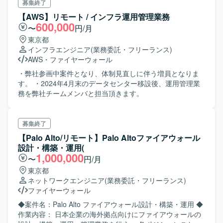
ァイルの持ち込み、持ち出し時に無害化および、 暗号化処
募集終了
理を行うことで、セキュリティリスク対策を施す機能。 ⇒
【AWS】リモート / インフラ運用管理業務
現時点でのフェーズは要件定義の準備期間 主にこちらの対
600,000
〜
円/月
応をお願いしたいです。
東京都
インフラエンジニア
(業務委託・フリーランス)
AWS
・
ファイヤーウォール
・弊社参画中案件となり、体制見直しに伴う増員となりま
す。 ・2024年4月末のデータセンター移設後、運用管理業
務を弊社チームメンバと担当頂きます。
募集終了
【Palo Alto/リモート】Palo Altoファイアウォール
設計・構築・運用(
1,000,000
〜
円/月
東京都
ネットワークエンジニア
(業務委託・フリーランス)
ファイヤーウォール
◆案件名：Palo Alto ファイアウォール設計・構築・運用 ◆
作業内容： 日本企業の海外拠点向けにファイアウォールの