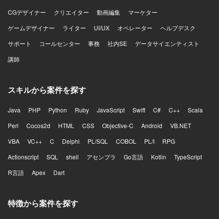
CGデザイナー
クリエイター
動画編集
マーケター
ゲームデザイナー
ライター
UI/UX
オペレーター
ヘルプデスク
サポート
コールセンター
事務
社内SE
データサイエンティスト
講師
スキルから案件を探す
Java
PHP
Python
Ruby
JavaScript
Swift
C#
C++
Scala
Perl
Cocos2d
HTML
CSS
Objective-C
Android
VB.NET
VBA
VC++
C
Delphi
PL/SQL
COBOL
PL/I
RPG
Actionscript
SQL
shell
アセンブラ
Go言語
Kotlin
TypeScript
R言語
Apex
Dart
特徴から案件を探す