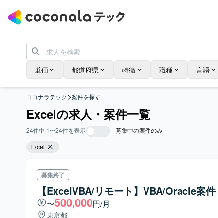
単価
都道府県
特徴
職種
言語
>
ココナラテック
案件を探す
Excelの求人・案件一覧
24
件中
1
〜
24
件を表示
募集中の案件のみ
Excel
募集終了
【ExcelVBA/リモート】VBA/Oracle案件
500,000
〜
円/月
東京都