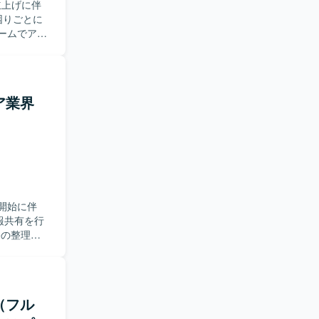
立上げに伴
困りごとに
ームでアイ
ル開発に似
ますので生
ススメのプ
ア業界
開始に伴
報共有を行
務の整理、
/アプリの
施。 お願
（フル