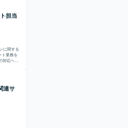
ート担当
ンに関する
ート業務を
の対応ヘル
答またはメ
機器の修理
・関連サ