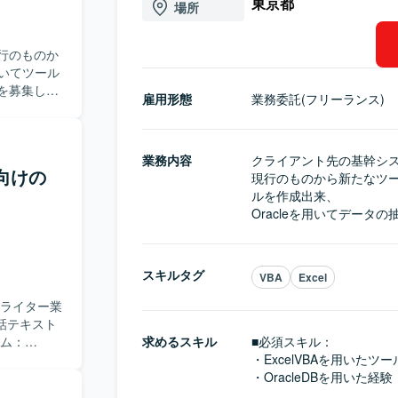
東京都
場所
行のものか
用いてツール
方を募集して
雇用形態
業務委託(フリーランス)
業務内容
クライアント先の基幹シス
ム向けの
現行のものから新たなツー
ルを作成出来、

Oracleを用いてデー
スキルタグ
VBA
Excel
オライター業
話テキスト
ーム：
求めるスキル
■必須スキル：
・ExcelVBAを用いたツ
・OracleDBを用いた経験