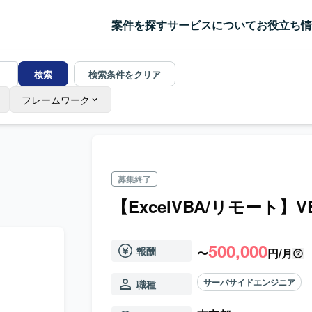
案件を探す
サービスについて
お役立ち情
検索
検索条件をクリア
フレームワーク
募集終了
【ExcelVBA/リモート】VB
500,000
報酬
〜
円/月
サーバサイドエンジニア
職種