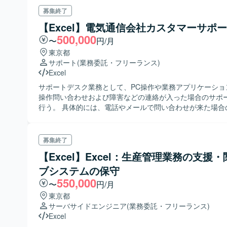
募集終了
【Excel】電気通信会社カスタマーサポ
500,000
〜
円/月
東京都
サポート
(業務委託・フリーランス)
Excel
サポートデスク業務として、PC操作や業務アプリケーショ
操作問い合わせおよび障害などの連絡が入った場合のサポ
行う。 具体的には、電話やメールで問い合わせが来た場合
プデスク対応、障害連絡が入った場合の受付対応および回
ーカーへのエスカレーション対応、PCやプリンター、Wifi
手配対応や配送手続きを行う。
募集終了
【Excel】Excel：生産管理業務の支援
ブシステムの保守
550,000
〜
円/月
東京都
サーバサイドエンジニア
(業務委託・フリーランス)
Excel