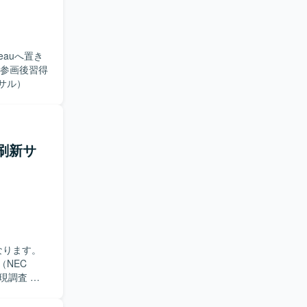
eauへ置き
uは参画後習得
サル）
刷新サ
なります。
NEC
実現調査 ・
ite）の調