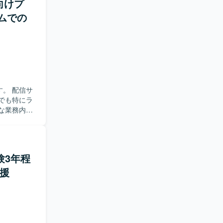
向けプ
ムでの
。 配信サ
でも特にラ
な業務内
画 ・報酬
返り
経験3年程
援