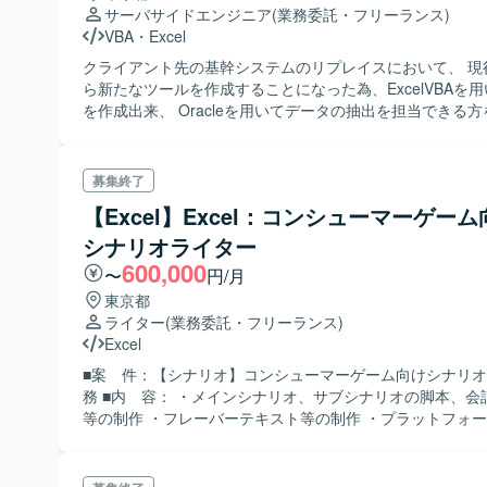
サーバサイドエンジニア
(業務委託・フリーランス)
VBA
・
Excel
クライアント先の基幹システムのリプレイスにおいて、 現
ら新たなツールを作成することになった為、ExcelVBAを
を作成出来、 Oracleを用いてデータの抽出を担当できる
おります。
募集終了
【Excel】Excel：コンシューマーゲー
シナリオライター
600,000
〜
円/月
東京都
ライター
(業務委託・フリーランス)
Excel
■案 件：【シナリオ】コンシューマーゲーム向けシナリ
務 ■内 容： ・メインシナリオ、サブシナリオの脚本、会
等の制作 ・フレーバーテキスト等の制作 ・プラットフォ
PS5、Steam、他 ・ジャンル： ADV