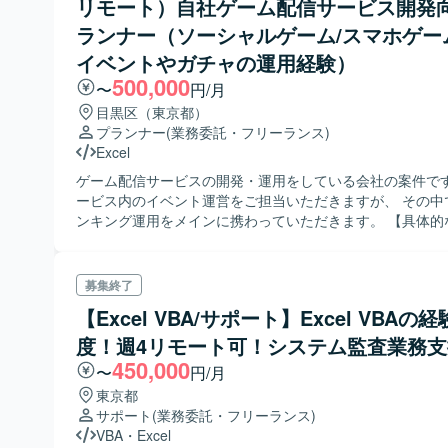
リモート）自社ゲーム配信サービス開発
ランナー（ソーシャルゲーム/スマホゲー
イベントやガチャの運用経験）
500,000
〜
円/月
目黒区（東京都）
プランナー
(業務委託・フリーランス)
Excel
ゲーム配信サービスの開発・運用をしている会社の案件です
ービス内のイベント運営をご担当いただきますが、 その中
ンキング運用をメインに携わっていただきます。 【具体的
容】 ・ユーザーの配信/視聴をモチベートするランキング企
設計 ・デザイナーその他関連チームへの発注 ・結果振り
募集終了
【Excel VBA/サポート】Excel VBAの
度！週4リモート可！システム監査業務支
450,000
〜
円/月
東京都
サポート
(業務委託・フリーランス)
VBA
・
Excel