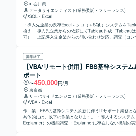
神奈川県
データサイエンティスト
(業務委託・フリーランス)
SQL
・
Excel
・導入先企業の既存Excelマクロ（＋SQL）システムをTabl
換え ・導入先企業からの依頼にてTableau作成（Tablea
可） ・上記導入先企業からの問い合わせ対応、調査（コン
募集終了
【VBA/リモート併用】FBS基幹システム
ポート
450,000
〜
円/月
東京都
サーバサイドエンジニア
(業務委託・フリーランス)
VBA
・
Excel
作 業：FBSの基幹システム刷新に伴うITサポート業務と
具体的には、以下の作業となります。 ・導入するシステム（
Explanner）の機能調査 ・Explannerに存在しない機能の
既存システムとのデータ連携調査 ・BIツール（NEC SimpWr
査、BI帳票作成 ・Excel帳票のマクロ作成