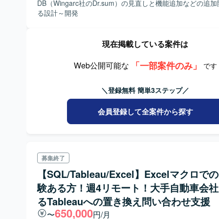
DB（Wingarc社のDr.sum）の見直しと機能追加などの追
る設計～開発
現在掲載している案件は
「一部案件のみ」
Web公開可能な
です
＼登録無料 簡単3ステップ／
会員登録して全案件から探す
募集終了
【SQL/Tableau/Excel】Excelマクロ
験ある方！週4リモート！大手自動車会
るTableauへの置き換え問い合わせ支援
650,000
〜
円/月