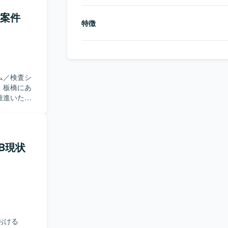
入案件
特徴
ム／検査シ
、板橋にあ
推進いただ
B現状
おける