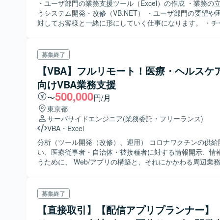
・ユーザ部門の業務支援ツール（Excel）の作成 ・業務の
うシステム開発・改修（VB.NET） ・ユーザ部門の要望や
対してお客様と一緒に形にしていく仕事になります。 ・チ
デアを出し合い仕様に落とし込んでいくため、 アジャイ
た要素がございます。 ・ユーザーに近い環境で開発を行い
産計画に関わる 実践的な業務知識を習得したい方にはオ
募集終了
ロジェクトです。
【VBA】フルリモート！医療・ヘルスケ
向けVBA業務支援
500,000
〜
円/月
東京都
サーバサイドエンジニア
(業務委託・フリーランス)
VBA
・
Excel
分析（ツール開発（改修）、運用） コロナワクチンの供給
い、医療従事者・自治体・被接種者に対する情報開示、情
うために、 Web/アプリの構築と、それにかかわる周辺業
プロジェクト全体マネジメントの支援を実施。 現在はWeb
新規・変更要件への対応、業務の定常化に向けた検討等を実
いする作業は、データの整備・精査や分析などを想定。
募集終了
【直接取引】【配信アプリプランナー】