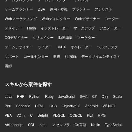
ゲームプランナー
DBA
運用・監視
プランナー
アナリスト
Webマーケティング
Webディレクター
Webデザイナー
コーダー
デザイナー
Flash
イラストレーター
マークアップ
アニメーター
CGデザイナー
クリエイター
動画編集
マーケター
ゲームデザイナー
ライター
UI/UX
オペレーター
ヘルプデスク
サポート
コールセンター
事務
社内SE
データサイエンティスト
講師
スキルから案件を探す
Java
PHP
Python
Ruby
JavaScript
Swift
C#
C++
Scala
Perl
Cocos2d
HTML
CSS
Objective-C
Android
VB.NET
VBA
VC++
C
Delphi
PL/SQL
COBOL
PL/I
RPG
Actionscript
SQL
shell
アセンブラ
Go言語
Kotlin
TypeScript