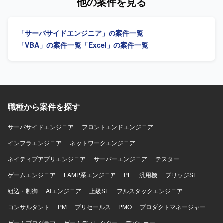
他の案件を見る
しながら、標準化やガバナンス強化を主体的に推進してい
連携できる方を求めています。 【ポジションの魅力】 販売
ただける方を歓迎いたします。 【ポジションの魅力】 金融
物流・生産管理領域のシステム保守開発に幅広く携わるこ
業界レベルの高いセキュリティ要件のもとで、AWSマルチ
とができます。 【開発環境】 Excel VBA、
「サーバサイドエンジニア」の案件一覧
アカウント環境やGitHubを活用した大規模なクラウド基盤
Oracle（PL/SQL）を使用します。
の設計・運用に携わることができます。CNAPPやIaC、
「VBA」の案件一覧
「Excel」の案件一覧
CI/CDなど先進的なクラウドセキュリティおよび自動化の取
り組みに関わることで、専門性を高めることができるポジ
ションです。 【開発環境】 AWS Organizations、
CloudTrail、GuardDuty、Security Hub、Terraform、
CloudFormation、GitHub、GitHub Actions等を利用したク
ラウドインフラ環境です。
職種から案件を探す
サーバサイドエンジニア
フロントエンドエンジニア
インフラエンジニア
ネットワークエンジニア
ネイティブアプリエンジニア
サーバーエンジニア
テスター
ゲームエンジニア
LAMP系エンジニア
PL
汎用機
ブリッジSE
組込・制御
AIエンジニア
上級SE
フルスタックエンジニア
コンサルタント
PM
プリセールス
PMO
プロダクトマネージャー
ゲームプログラマ
ゲームディレクター
デバッカー