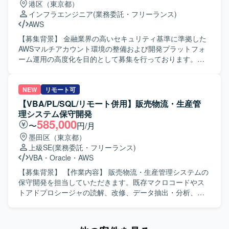
港区（東京都）
開発・テストに取り組んでいただける方を求めています。
インフラエンジニア
(業務委託・フリーランス)
Excel VBAなど既存のスキルを活かしつつ、テストプロセス
AWS
や品質向上に意欲的に取り組んでいただける方です。 【ポ
ジションの魅力】 保険業界向けのオープン系システム開発
【募集背景】 金融業界の高いセキュリティ基準に準拠した
に携わることで、ドメイン知識とアジャイル開発の経験を
AWSマルチアカウント環境の整備および開発プラットフォ
同時に深めていただけます。設計・開発からテストまで一
ーム運用の高度化を目的として募集を行っております。
連の工程に関わることで、アプリケーションスペシャリス
【作業内容】 AWSマルチアカウント環境における設計・構
トとしてのスキルを幅広く磨いていただけます。 【開発環
築・運用をご担当いただきます。具体的には、AWS
境】 Excel VBAを用いた開発環境を中心に、Linux環境など
Organizationsを用いたマルチアカウントの統制管理やSCP
NEW
リモート可
のオープン系技術を組み合わせたシステム開発およびテス
の設計・検証・適用を行っていただきます。また、
【VBA/PL/SQL/リモート併用】販売物流・生産管
トを実施します。
CloudTrail、GuardDuty、Security Hub等を活用した各種セ
理システム保守開発
キュリティ・監査ログの集約および監視基盤の運用を行っ
585,000
〜
円/月
ていただきます。さらに、GitHub Organizationやマスター
墨田区（東京都）
アカウントの管理・運用として、ポリシー設定、アクセス
上級SE
(業務委託・フリーランス)
権限管理、CI/CD環境の整備を推進していただきます。加え
VBA
・
Oracle
・
AWS
て、金融水準のセキュリティ要件に基づくインフラコード
（IaC: Terraform等）のレビューおよび展開を行っていただ
【募集背景】 【作業内容】 販売物流・生産管理システムの
きます。 【求める人物像】 高いセキュリティ基準を意識し
保守開発を担当していただきます。既存マクロコードやス
ながらインフラ設計・運用に取り組んでいただける方を求
トアドプロシージャの読解、改修、データ抽出・分析、業
めております。AWSおよびIaCに関する知識を活かしつつ、
務効率化ツールの構築を行っていただきます。システム運
新しいセキュリティサービスやツールの活用にも前向きに
用保守および設計開発に携わっていただきます。 【求める
取り組んでいただける方です。開発チームや関係者と連携
人物像】 能動的に業務を推進し、関係部署や現場と円滑に