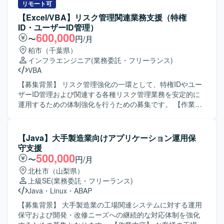
リモート可
【Excel/VBA】リスク管理関連業務支援（特権
ID・ユーザーID管理）
600,000
〜
円/月
柏市（千葉県）
インフラエンジニア
(業務委託・フリーランス)
VBA
【募集背景】 リスク管理強化の一環として、特権IDやユー
ザーID管理および関連する各種リスク管理業務を安定的に
運用するための体制強化を行うための募集です。 【作業内
容】 ・NotesDBで管理されている特権ID所有者について、
前月との差分を集計し、比較資料を作成して報告いたしま
す。 ・NotesDBで管理されているグループID情報に対し
【Java】大手製造業向けアプリケーション運用保
て、夜間バッチによるID更新作業を実施いたします。 ・サ
守支援
ーバー単位で適用対象となるセキュリティパッチの洗い出
500,000
〜
円/月
しと、対象サーバーの一覧作成を行います。 ・本稼働した
北杜市（山梨県）
サーバーのNotesDB登録およびEOSを実施したサーバーの
上級SE
(業務委託・フリーランス)
NotesDB削除対応を行います。 ・サーバーから取得したID
Java
・
Linux
・
ABAP
リストとNotesDBの登録内容との整合性チェックを行い、
不整合があった場合の調査および問い合わせ対応を実施い
【募集背景】 大手製造業の工場関連システムに対する運用
たします。 【求める人物像】 ・丁寧かつ正確にデータを扱
保守および開発・改修ニーズへの継続的な対応体制を強化