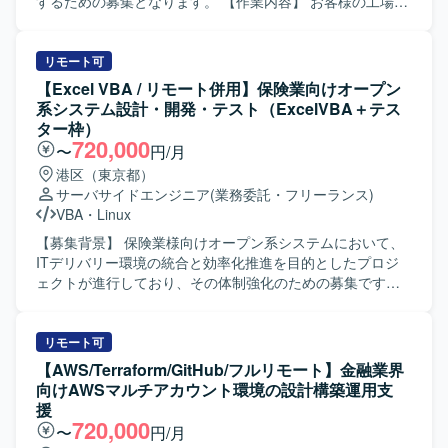
い、地道な検証作業にも責任感を持って取り組んでいただ
するための募集となります。 【作業内容】 お客様の工場関
ける方を求めています。 ・関係者と円滑にコミュニケーシ
連システムに関する開発・改修案件の上流工程（要件・仕
ョンを取りながら、状況報告や相談を適切に行っていただ
様策定、設計）をご担当いただきます。あわせて、ユーザ
ける方を歓迎いたします。 【ポジションの魅力】 ・特権ID
様からの問合せや障害発生時の対応、各種相談への対応な
リモート可
管理やセキュリティパッチ適用など、リスク管理領域の実
ど、システム運用保守に関わる業務を実施していただきま
【Excel VBA / リモート併用】保険業向けオープン
務を通じてインフラ運用・セキュリティに関する知見を深
す。 【求める人物像】 工場関連システムの業務内容を積極
系システム設計・開発・テスト（ExcelVBA＋テス
めていただけます。 ・NotesDBやバッチ処理、Excelマクロ
的に理解しようとする姿勢をお持ちの方を求めています。
ター枠）
などを活用した運用自動化・効率化の経験を積むことがで
ユーザ様や関係者と円滑にコミュニケーションを取りなが
720,000
〜
円/月
きます。 【開発環境】 ・NotesDB ・Excelマクロ、Lotusス
ら、丁寧かつ責任感を持って運用保守や上流工程の業務を
港区（東京都）
クリプト
進めていただける方が望ましいです。 【ポジションの魅
サーバサイドエンジニア
(業務委託・フリーランス)
力】 大手製造業の工場関連システムに長期的に関わること
VBA
・
Linux
で、製造業の業務知識とシステム運用保守のスキルをあわ
せて高めていくことができます。上流工程から運用保守ま
【募集背景】 保険業様向けオープン系システムにおいて、
で幅広い工程を経験できるため、キャリアの幅を広げやす
ITデリバリー環境の統合と効率化推進を目的としたプロジ
いポジションです。 【開発環境】 JavaやVBAを用いたアプ
ェクトが進行しており、その体制強化のための募集です。
リケーション、およびTalend、RDB、BigQueryなどを利用
【作業内容】 保険業様向けオープン系システムの設計・開
したシステム環境での開発・運用保守となります。
発・テスト業務をご担当いただきます。Excel VBAによる開
発や、Webアプリケーション、モバイルアプリケーショ
リモート可
ン、APIを対象としたテスト計画の作成およびテスト実施を
【AWS/Terraform/GitHub/フルリモート】金融業界
行っていただきます。アジャイルデリバリーモデルに基づ
向けAWSマルチアカウント環境の設計構築運用支
き、スプリントテストへの参画を通じて品質向上に貢献し
援
ていただきます。 【求める人物像】 生命保険分野の業務知
720,000
〜
円/月
識を活かしながら、アジャイル開発環境で主体的に設計・