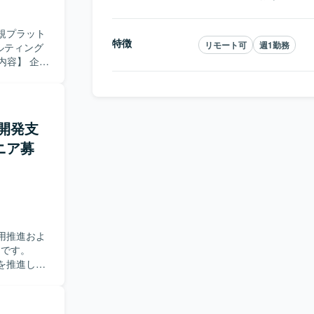
新規プラット
特徴
リモート可
週1勤務
ルティング
ンサルティ
着化まで一
横断的にマ
ンを策定い
I開発支
、チームビ
ジニア募
求め
関心を持ち、
リアを築き
的に設定
 【ポ
社開発でき
ォーム事業
用推進およ
プロジェク
ンです。
策定から実
を推進して
LLMアプリ
用したプロ
ジェクトの
ェクト推進