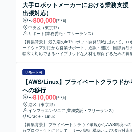
ジェントを用いたプロトタイプ開発を担当していただきま
大手ロボットメーカーにおける業務支援
管理を継続的に行える方を歓迎いたします。 【ポジションの魅力】 構
て、技術選定や検証設計、評価指標の設定およびレポーテ
想段階から参画し、要件定義・ベンダー選定といった上流
出張対応）
っていただきます。 【求める人物像】 事業部門と協働しながら課題の
主導的に支援いただけるため、発注者側PMOとしての経験
本質を見極め、自ら主体的に要件定義からプロトタイピン
800,000
〜
円/月
とができます。ECと業務システム・基幹システムとの連携
できる方を求めております。新しい技術やツールへのキャ
中央区（東京都）
ジェクトであるため、業務理解とシステム理解の両面でス
が速く、仮説検証を高速に回しながら価値提供につなげら
サポート
(業務委託・フリーランス)
が可能です。また、社内説明資料や比較資料の作成を通じ
ましいです。 【ポジションの魅力】 全社横断で複数の事業部と関わり
向けのプレゼンテーションや意思決定支援の経験も積んで
ながら、0→1フェーズのAIプロダクト創出に深く関与して
【募集背景】 最先端のIoT/ロボット開発領域において、ロ
す。 【開発環境】 Backlogなどのタスク管理サービスを活用しなが
す。生成AIやLLM、RAG、AIエージェントといった最先端
ードウェア対応から営業サポート、通訳・翻訳、国際貿易
ら、各種管理表や資料の作成・更新を行っていただく想定
たプロトタイピングに専念できる環境で、PoCを通じてイ
幅広く対応できるハイブリッドな人材を確保するための募
なシステム環境については、ベンダー選定後に確定してい
大きい業務改善や新しいビジネス価値の創出に貢献してい
【作業内容】 翻訳・通訳業務として、北米出張時の現地ス
す。
す。 【開発環境】 生成AI／LLM、RAG、AIエージェント、AWS／
客との商談・ミーティングにおける通訳対応を行っていた
GCP／Azureなどのクラウドサービスを活用したプロトタ
技術資料、契約書、メール、各種書類などの日英・英日翻
リモート可
境を想定しております。
ていただきます。国際貿易における補助業務として、イン
【AWS/Linux】プライベートクラウドか
ッキングリストなど輸出入に関する貿易書類の確認・作成
への移行
関係者との連絡調整などを行っていただきます。また、適
て、実機検証を含む技術サポート、ロボットの簡単な修理
810,000
〜
円/月
ンス、各種図面チェック、営業サポート業務などをお任せ
港区（東京都）
があります。北米への海外出張では、現地での通訳対応も
インフラエンジニア
(業務委託・フリーランス)
を行っていただきます。 【求める人物像】 高い英語力を活かして現場
Oracle
・
Linux
の架け橋として活躍したい方を求めています。フットワー
自主的に考えて行動できる方が望ましいです。製造業に関
【募集背景】 プライベートクラウド環境からAWS環境へ
識を活かしながら、幅広い業務範囲に柔軟に対応できる方
行プロジェクトにおいて、サーバ設計構築および移行対応