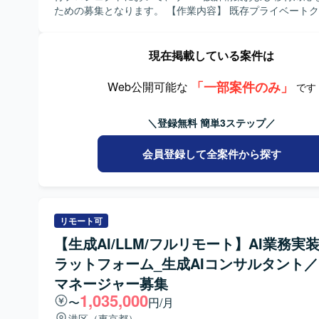
たポジションです。 【ポジションの魅力】 最先端かつ今後の需要が高
ための募集となります。 【作業内容】 既存プライベートクラウド環境
まるIoT/ロボット開発領域に携われるため、市場価値を高
で稼働しているシステムをAWS環境へ移行するにあたり、Li
できる環境です。通訳・翻訳、技術サポート、国際貿易補
（RHEL）を中心としたサーバの設計・構築および移行作
の領域を横断して経験を積むことができ、グローバルなビ
ていただきます。移行後は、既存環境で実施しているITG
現在掲載している案件は
で活躍できるポジションです。面談時の適性に応じて業務
境でも適切に適用されているかの確認や、関連する設定・
されるため、ご自身の強みを活かした働き方が可能です。 【開発環
し、ドキュメント整備なども行っていただきます。 【求める人物像】
「一部案件のみ」
Web公開可能な
です
境】 ロボットやハードウェア機器を扱う製造業の現場にお
サーバ設計構築や移行プロジェクトにおいて主体的に動き
資料や図面などを用いた業務を行っていただきます。
協調しながら業務を進めていただける方を求めています。
＼登録無料 簡単3ステップ／
題に対して自ら調査・検証し、改善提案までつなげていた
望ましいです。 【ポジションの魅力】 大規模なシステムのクラウド移
行を通じて、Linuxサーバ設計構築スキルに加え、クラウ
会員登録して全案件から探す
る設計・運用に関する知見を幅広く身につけることができま
制対応を含めたシステム基盤全体の品質確保に携わること
ら下流まで一連のプロセスを経験していただけます。 【開発環境】 プ
ライベートクラウド環境およびAWS環境上のLinuxサーバ（
リモート可
中心としたサーバ基盤を対象とした設計・構築・移行を行
【生成AI/LLM/フルリモート】AI業務実
ラットフォーム_生成AIコンサルタント
マネージャー募集
1,035,000
〜
円/月
港区（東京都）