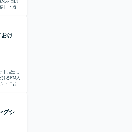
方が望まし
強化を目的
関わること
c環境など）に対す
どの制約が
の週次定例
に取り組む
応内容の説
最新のAI
疑応答や、
におけ
てのスキル
修を行ってい
計・実装・
発環境上で
他、関連す
検証を実施
る
計を通じて、
理し、自ら
きます。
・
や周辺サー
クト推進に
が望ましい
だけるPM人
わることで、幅広
・プレミア
ら実装まで
たポイント
をバランス
ていただき
て、長期的
部門との調
ングシ
環
けの各種説
境）、Apex、
きます。
を利用した環境と
ーションを
を求めてお