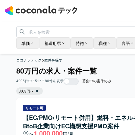
単価
都道府県
特徴
職種
言語
>
ココナラテック
案件を探す
80万円の求人・案件一覧
4295
件中
151
〜
180
件を表示
募集中の案件のみ
80万円〜
リモート可
【EC/PMO/リモート併用】燃料・エネル
BtoB企業向けEC構想支援PMO案件
1,000,000
〜
円/月