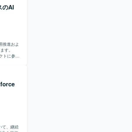
のAI
ていける方
ションを円
善を進めら
技術検証や
Difyや
信キャリア
用推進およ
環
ります。
スト・評価ツ
クトに参画
を用いて開発
実現するた
ル開発環境
よび評価まで
継ぎを行
force
。また、ク
トを推進
 【求
や手法を主体
います。ロ
に加え、既
改善に取り
ーションを
おいて、継続