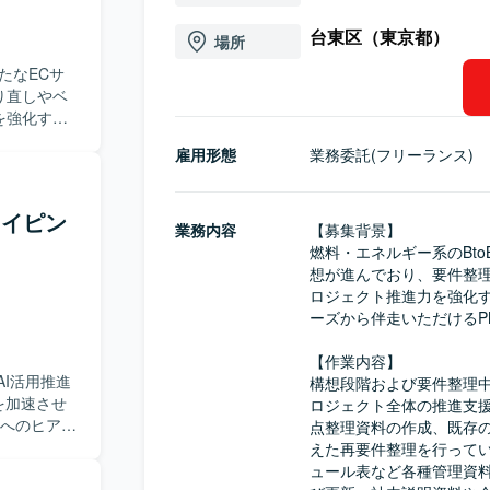
台東区（東京都）
場所
たなECサ
り直しやベ
を強化する
から伴走い
雇用形態
業務委託(フリーランス)
してプロジ
、要件整理
タイピン
フロー、現
業務内容
【募集背景】

す。また、
燃料・エネルギー系のBt
資料の整備・
想が進んでおり、要件整
内説明資料
ロジェクト推進力を強化
ベンダーと
ーズから伴走いただけるP
論点整理を
だきます。
【作業内容】

プロジェク
I活用推進
構想段階および要件整理
ーやシステ
を加速させ
ロジェクト全体の推進支
や論点整理
点整理資料の作成、既存の
円滑に行
で推進して
えた再要件整理を行ってい
ましいで
GやAIエー
ュール表など各種管理資
かなタスク