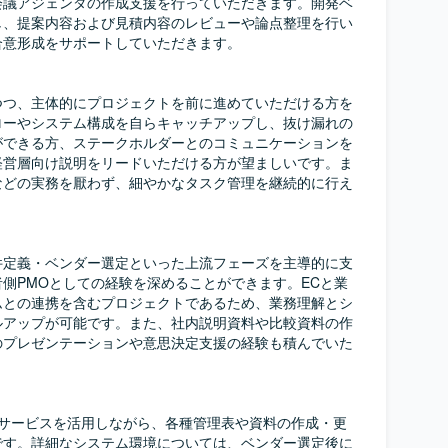
会議アジェンダの作成支援を行っていただきます。開発ベ
し、提案内容および見積内容のレビューや論点整理を行い
意形成をサポートしていただきます。

つつ、主体的にプロジェクトを前に進めていただける方を
ローやシステム構成を自らキャッチアップし、抜け漏れの
ができる方、ステークホルダーとのコミュニケーションを
経営層向け説明をリードいただける方が望ましいです。ま
などの実務を厭わず、細やかなタスク管理を継続的に行え
件定義・ベンダー選定といった上流フェーズを主導的に支
側PMOとしての経験を深めることができます。ECと業
ムとの連携を含むプロジェクトであるため、業務理解とシ
ルアップが可能です。また、社内説明資料や比較資料の作
のプレゼンテーションや意思決定支援の経験も積んでいた
ク管理サービスを活用しながら、各種管理表や資料の作成・更
です。詳細なシステム環境については、ベンダー選定後に