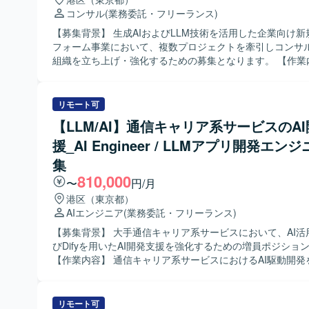
コンサル
(業務委託・フリーランス)
【募集背景】 生成AIおよびLLM技術を活用した企業向け
フォーム事業において、複数プロジェクトを牽引しコンサ
組織を立ち上げ・強化するための募集となります。 【作業内容】 企業
の生成AI活用に関するシステム構想策定から導入までのコ
ングを担当し、要件定義、設計、開発、テスト、導入、定
連の工程をリードしていただきます。 複数プロジェクトを
リモート可
ネジメントし、ITソリューションの企画やグランドデザイ
【LLM/AI】通信キャリア系サービスのA
ただきます。 コンサルタントメンバーの採用・育成を行い
援_AI Engineer / LLMアプリ開発エン
ルディングやナレッジマネジメントを推進していただきます。 【
る人物像】 生成AIやLLMなどの最先端技術に強い興味・
集
自社プロダクトとコンサルティングの両面から新たなキャ
810,000
〜
円/月
たいとお考えの方を求めております。 お客様の課題を主体
し、解決まで伴走しながら価値提供できる方を歓迎いたします。
港区（東京都）
ジションの魅力】 国内最大級クラスの日本語特化LLMを自
AIエンジニア
(業務委託・フリーランス)
る技術基盤を活用しながら、生成AI活用の新規プラットフ
【募集背景】 大手通信キャリア系サービスにおいて、AI活
の立ち上げにコアメンバーとして参画いただけます。 複数
びDifyを用いたAI開発支援を強化するための増員ポジショ
トのリードとコンサルティング組織づくりを通じて、戦略
【作業内容】 通信キャリア系サービスにおけるAI駆動開発
行まで一気通貫で携わることができます。 【開発環境】 生成AIおよび
いただきます。具体的には、ローカル開発環境の構築、AI/
日本語特化LLMを中心としたAIプラットフォーム環境を活
ケーションの開発、AIテストおよび評価の実施、既存プロ
ジェクトとなります。
引き継ぎと継続対応、クライアントの運用に沿ったプロジ
リモート可