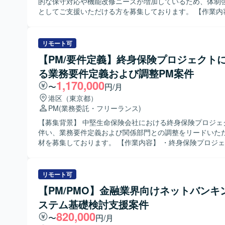
通じて要件や課題を整理し、柔軟かつ主体的に行動できる
的な保守対応や機能改修ニーズが増加しているため、体制
いです。 【ポジションの魅力】 大手通信キャリア系サービスにおい
としてご支援いただける方を募集しております。 【作業内容】 ・既存
て、生成AIやLLMを活用したアプリケーション開発に深く
Salesforce環境（ServiceCloud, SalesCloud, Classi
ができるポジションです。利用環境やセキュリティ要件な
る保守対応や問合せ対応を行っていただきます。 ・顧客と
ある中で、AI駆動開発の実現に向けた技術検証や課題解決
ミーティングに参加し、方針のすり合わせや課題整理、対
リモート可
ことで、実践的な知見を蓄積できます。Difyをはじめとした
明を実施していただきます。 ・既存機能の仕様に関する質
【PM/要件定義】終身保険プロジェクト
開発ツールや評価手法を活用しながら、AIエンジニアとし
標準機能および軽微なApex、Visualforceを用いた機能改
を高めていただけます。 【開発環境】 Difyや各種LLMを用いた生成AI
る業務要件定義および調整PM案件
ただきます。 ・新規機能について、対応方針の検討から設
アプリケーション開発環境を利用いたします。ローカル開
受け入れまで一連の対応を担当していただきます。 ・その
1,170,000
〜
円/月
の実装・検証を行い、AIテストや評価ツールを用いて品質
る開発要件についても状況に応じて対応していただきます。 【求め
港区（東京都）
いたします。API連携やプロンプトおよびワークフロー設
人物像】 ・顧客とのコミュニケーションを通じて課題を整
PM
(業務委託・フリーランス)
AIアプリケーションの機能拡張や改善に取り組んでいただ
主体的に提案・推進していただける方を求めております。 
Salesforceに関する知識や経験を活かしつつ、新しい機能
【募集背景】 中堅生命保険会社における終身保険プロジェ
ビスについても前向きにキャッチアップしていただける方
伴い、業務要件定義および関係部門との調整をリードいた
です。 【ポジションの魅力】 ・Salesforceの複数クラウド
材を募集しております。 【作業内容】 ・終身保険プロジェクトにおけ
（ServiceCloud, SalesCloud, Classic環境など）に関
る業務要件定義の推進および整理を行っていただきます。 
い機能・領域の知見を深めていただけます。 ・顧客折衝か
ムプログラム対応として、クレジットカードの種類に応じ
一貫して対応することで、上流工程から開発までのスキル
付与機能に関する要件整理や関係部門との合意形成を行っ
リモート可
よく高めることができます。 ・継続的な保守・改善を通じ
ます。 ・経理要件対応として、システム仕様の検討、経理
【PM/PMO】金融業界向けネットバンキ
な関係構築と業務理解を深める経験を積んでいただけます。 【開発
整、代替案の立案などを行っていただきます。 ・上層部向
境】 Salesforce（ServiceCloud, SalesCloud, Classic環
ステム基礎検討支援案件
明資料の作成およびプレゼンテーションを実施していただ
Visualforce、AccountEngagement（旧Pardot）など
【求める人物像】 ・関係部門や上層部と円滑にコミュニケ
820,000
〜
円/月
なっております。
取りながら、主体的に課題整理と意思決定支援ができる方