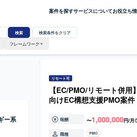
案件を探す
サービスについて
お役立ち情
検索
検索条件をクリア
フレームワーク
リモート可
【EC/PMO/リモート併
向けEC構想支援PMO案件
1,000,000
ギー系
報酬
〜
円/月
PMO
職種