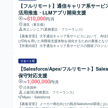
などをご担当いただきます。 【求める人物像】 AI/LLM領域の技術動
【フルリモート】通信キャリア系サービス
向に関心が高く、自ら課題を発見し主体的に解決へと導い
活用推進・LLMアプリ開発支援
を求めています。複数ステークホルダーとのコミュニケー
滑に行いながら、クライアントの要望を踏まえた提案や改
810,000
〜
円/月
れる方が望ましいです。 【ポジションの魅力】 利用環境やセキュリテ
港区（東京都）
ィ要件による制約がある中で、AI駆動開発の実現に向けた
AIエンジニア
(業務委託・フリーランス)
課題解決をリードできる、チャレンジングなポジションです。
生成AIアプリケーションなど先端技術に関わりながら、通
【募集背景】 大手通信キャリア系サービスにおいて、AI活
系サービスのAI活用を推進する経験を積むことができます。 【開発
びDifyを用いたAI開発支援体制を強化するための募集とな
境】 Dify、LLM/生成AIアプリ、ローカル開発環境、AIテ
【作業内容】 大手通信キャリア系サービスの開発プロジェ
ール、API連携、プロンプトおよびワークフロー設計など
し、利用環境やセキュリティ要件の制約下でAI駆動開発を
を行います。
めの技術検証や課題解決を推進していただきます。ローカ
の構築から、AI/LLMアプリケーションの開発、テストお
リモート可
を一貫してご担当いただきます。既存プロジェクトの引き
【Salesforce/Apex/フルリモート】Sales
い、その後の継続開発や改善対応を実施していただきます
保守対応支援
ライアントの運用方針やプロセスに沿った形でプロジェク
し、要望の整理や調整を行いながら開発を進めていただきます。
1,000,000
〜
円/月
める人物像】 AI/LLM技術への関心が高く、新しいツール
日本国外
的にキャッチアップしながら開発を推進できる方を求めて
上級SE
(業務委託・フリーランス)
ーカル環境構築やAIテスト・評価までを自走できる技術力
Apex
・
Salesforce
存プロジェクトへのスムーズなキャッチアップと継続的な
組める方を歓迎いたします。クライアントとのコミュニケ
【募集背景】 メーカー商社向けの既存Salesforce環境に