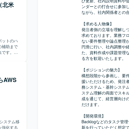
す。あわせ
び更新、社内説明資料や
（北米
ィングも行
ンダーとの打合せに参加
フェーズを
ながら、社内関係者との合
を深めるこ
グまで推進
を含むプロ
ッチアップ
【求める人物像】

キルアップ
れる方が望
発注者側の立場を理解し
て、経営層
求めております。業務フ
いただけま
いただけま
ボットのハ
ない要件整理や論点整理
技術を用い
の補助まで
円滑に行い、社内調整や
です。詳細
ンパクトの
集です。
た、資料作成や課題管理
く計画で
ただけま
タッフや顧
る方を歓迎いたします。

だきます。
イピング環
訳を担当し
【ポジションの魅力】

ボイスやパ
構想段階から参画し、要
らAWS
サポート、
援いただけるため、発注者
性に応じ
務システム・基幹システ
・メンテナ
ステム理解の両面でスキ
する可能性
成を通じて、経営層向け
含めた支援
だけます。

クが軽く、
【開発環境】

する業界知
のシステム移
Backlogなどのタス
にマッチし
を強化する
新を行っていただく想定