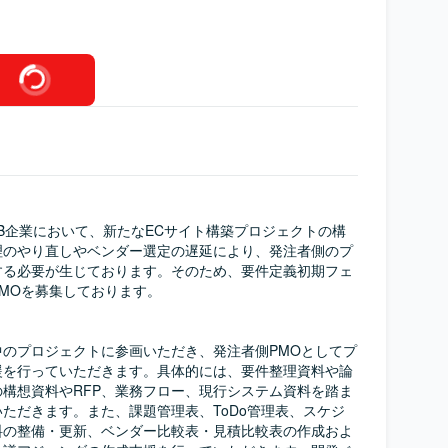
oB企業において、新たなECサイト構築プロジェクトの構
理のやり直しやベンダー選定の遅延により、発注者側のプ
する必要が生じております。そのため、要件定義初期フェ
MOを募集しております。

中のプロジェクトに参画いただき、発注者側PMOとしてプ
援を行っていただきます。具体的には、要件整理資料や論
構想資料やRFP、業務フロー、現行システム資料を踏ま
ただきます。また、課題管理表、ToDo管理表、スケジ
料の整備・更新、ベンダー比較表・見積比較表の作成およ