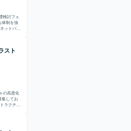
側とシステ
近い立ち位
礎検討フェ
す。 ・経
る体制を強
よび会計要
ます。ユー
やシステム
務要件の整
遂行責任者
フラスト
との合意形
体的に検討
業務知見を
を捉えられ
チームメン
せられる方
ャの高度化
での要件整
募集してお
者として裁
のスキルを
Tチームお
験となるポ
クトを推進
トワークお
知見と上流
を行ってい