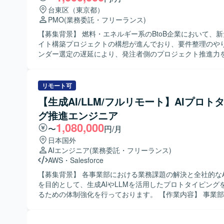
台東区（東京都）
PMO
(業務委託・フリーランス)
【募集背景】 燃料・エネルギー系のBtoB企業において、新
イト構築プロジェクトの構想が進んでおり、要件整理のや
ンダー選定の遅延により、発注者側のプロジェクト推進力
必要が生じております。そのため、要件定義初期フェーズ
ただけるPMOを募集しております。 【作業内容】 構想段階および要
件整理中のプロジェクトに参画いただき、発注者側PMOと
リモート可
ェクト全体の推進支援を行っていただきます。具体的には
【生成AI/LLM/フルリモート】AIプロト
資料や論点整理資料の作成、既存の構想資料やRFP、業務
グ推進エンジニア
行システム資料を踏まえた再要件整理を行っていただきま
課題管理表、ToDo管理表、スケジュール表など各種管理
1,080,000
〜
円/月
更新、ベンダー比較表・見積比較表の作成および更新、社
日本国外
や会議アジェンダの作成支援を行っていただきます。開発
AIエンジニア
(業務委託・フリーランス)
の打合せに参加し、提案内容および見積内容のレビューや
AWS
・
Salesforce
行いながら、社内関係者との合意形成をサポートしていた
【求める人物像】 発注者側の立場を理解しつつ、主体的に
【募集背景】 各事業部における業務課題の解決と全社的なA
トを前に進めていただける方を求めております。業務フロ
を目的として、生成AIやLLMを活用したプロトタイピング
ム構成を自らキャッチアップし、抜け漏れのない要件整理
るための体制強化を行っております。 【作業内容】 事業部へのヒアリ
ができる方、ステークホルダーとのコミュニケーションを
ングを通じて業務課題を構造化し、要件定義まで一気通貫
い、社内調整や経営層向け説明をリードいただける方が望
いただきます。生成AIやLLMを活用したPoCの設計や、RA
す。また、資料作成や課題管理などの実務を厭わず、細や