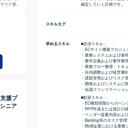
確定していく計画です。
めることが
nuxサーバ
助など複数
業を担当し
ジネス現場
C対応が新環
スキルタグ
内容が調整
構成の見直
いて、技術
、関係者と
求めるスキル
■必須スキル：
技術的な課
・ECサイト構築プロジェ
だける方が
・業務システムおよび基幹
・要件定義および要件整理
ド環境におけ
・業務フロー整理・ドキュ
す。IT統
・社内調整および経営層向
で、上流か
・課題管理およびリスク管
・開発およびシステムに関
RHEL）を
・会議ファシリテーショ
います。
装支援プ
■歓迎スキル：
・EC構想段階からのベン
／シニア
・RFP作成または改訂の経
・ベンダー提案内容および
・Backlog等のタスク管
・BtoB企業における業