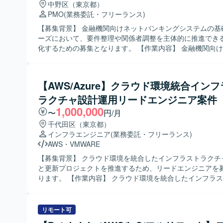
中野区（東京都）
ります。 ・金融や保険領域の特性を理解しつつ、ビジネス
PMO
(業務委託・フリーランス)
ム側の橋渡し役として動ける方を歓迎いたします。 【ポジションの魅
力】 ・生命保険領域における新たな商品・サービス企画に
【募集背景】 金融機関向けネットバンキングシステムの基
置で、上流工程からプロジェクト推進に関わっていただけま
ーズにおいて、要件整理や関係者調整を主体的に推進でき
理や業務部門など複数部門との連携を通じて、保険業務お
化するための募集となります。 【作業内容】 金融機関向けネットバン
件に関する知見を深めていただけます。 【開発環境】 ・詳細な開発環
キングシステムにおける基礎検討フェーズに参画いただき
境は別途プロジェクト内で定義されており、業務要件定義
ザ部門を含む関係者とのコミュニケーションを通じて、業
仕様検討フェーズを中心にご担当いただきます。
理や課題の抽出・整理を行っていただきます。また、業務
【AWS/Azure】クラウド環境統合イン
として、要件定義に向けた論点整理や検討推進、関係部署
ラクチャ設計運用リードエンジニア案件
成支援など、上流工程全般をリードしていただきます。 【求める人物
像】 関係者と円滑にコミュニケーションを取りながら、主
1,000,000
〜
円/月
をリードしていただける方を求めております。金融業界の
千代田区（東京都）
活かしつつ、論点整理や資料作成を通じて、構造的に物事
インフラエンジニア
(業務委託・フリーランス)
る方が望ましいです。また、自立して業務を推進しつつ、
AWS
・
VMWARE
バーやステークホルダーと協調してプロジェクトを前進さ
を歓迎いたします。 【ポジションの魅力】 金融業界向けの大規模シス
【募集背景】 クラウド環境を統合したインフラストラクチ
テムにおいて、基礎検討から携わることができ、上流工程
と更新プロジェクトを推進するため、リードエンジニアを
理や企画検討の経験を深めていただけます。業務遂行責任
ります。 【作業内容】 クラウド環境を統合したインフラストラクチャ
量を持って動くことができるため、PM／PMOや上流工程
の設計および運用をリードしていただきます。 グローバルI
さらに強化したい方にとって、キャリア形成上も大きな経
よび各種ベンダーと連携しながら、インフラ更新プロジェ
ジションです。 【開発環境】 本案件は主に基礎検討および要件整理フ
していただきます。 仮想基盤、サーバ、ストレージ、ネッ
リモート可
ェーズの業務となるため、特定の技術スタックよりも業務
よびクラウド環境の設計・運用に関する技術的な意思決定