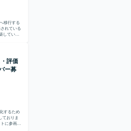
だけでなく、
クチャやセ
へ移行する
などの基盤
築していた
設計・設定
、不明点を
ス・評価
築の実務経
バー募
討にも携わ
化するため
しておりま
す。リーダ