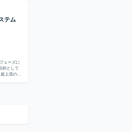
リー業務、
す。メンバ
クト運営に
ステム
に主体的に
いたコミュ
クトを推進
性を高めて
を組み合わ
フェーズに
環
目的として
ます。
ながら将来
可視化・業務
っていただき
当いただき
プロジェク
務整理・フ
います。業
実務経験があ