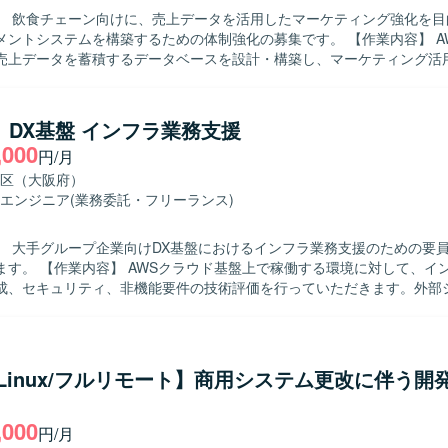
】 飲食チェーン向けに、売上データを活用したマーケティング強化を目
システムを構築するための体制強化の募集です。 【作業内容】 AWS環境上に
売上データを蓄積するデータベースを設計・構築し、マーケティング活
を整備していただきます。AWSの各種クラウドサービスやBIツールを活
計、構築、保守運用まで一貫して担当していただきます。既存のレガシ
、Python・React・Next.jsを用いた関連アプリケーション開発、セ
】DX基盤 インフラ業務支援
も関わっていただきます。 【求める人物像】 お客様と積極的にコミュニ
,000
円/月
を取りながら、自ら課題を把握し提案・推進していける方を求めていま
つつ、チームメンバーと連携して柔軟に対応できる方が望ましいです。 【ポジ
区（大阪府）
】 飲食チェーンの売上データを活用したマーケティング基盤の構築を通
エンジニア
(業務委託・フリーランス)
分析まで一連のDX開発に関わることができます。AWSなどクラウドサー
く扱うことで、データ基盤構築やクラウド移行のスキルを高めることが
】 大手グループ企業向けDX基盤におけるインフラ業務支援のための要
がるポジションです。 【開発環境】 AWSを中心としたクラウド環境上
する環境に対して、インフラ要件整
le・MySQLなどのデータベースを用いたデータ基盤を構築します。Python、
成、セキュリティ、非機能要件の技術評価を行っていただきます。外部
sなどを利用したアプリケーション開発や、BIツールによるデータ可視化を
社システムとの接続妥当性確認、ネットワークや認証、鍵管理等の基盤
や懸念点、推奨事項の整理を実施していただきます。また、レビュー資
キュメント作成、および顧客や関係部門との調整・説明対応もご担当い
/Linux/フルリモート】商用システム更改に伴う開
めております。関係者と調整しながら、一人称で資料作成や説明対応がで
関係者に対してもリスクや推奨事項を分かりやすく説明できる方を想定
,000
経験が浅い場合でも、既存のインフラ経験を活かしてキャッチアップでき
円/月
わることがで