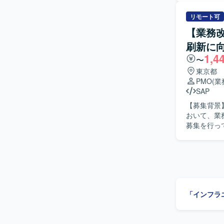
ーの方には
金融庁ガイ
リモート可
ーの方には
【業務改
関する各種支援業務を行
刷新に
ITインフ
1,4
取り組んで
〜
ニケーショ
東京都
できる方が望ましいです。 【ポジション
PMO
(
評価対応と
SAP
いただけま
【募集背景
せることで、
おいて、業
境】 クラ
募集を行っています。 【作業内容】 大手建設会
想策定フェ
像を描いて
フロー作成
ます。また
ます。さら
ト推進を担
「インフラ
ロー作成フェーズに分
原価管理、
務改革コンサ