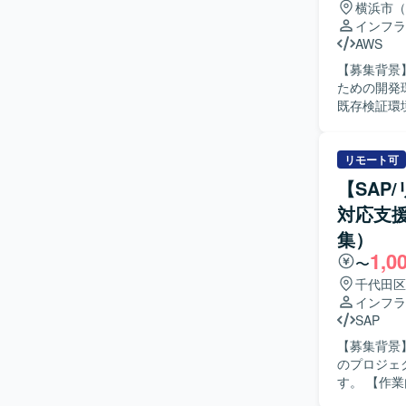
横浜市（
き、クラウ
インフラ
要件定義や
AWS
キュリティ、非
【募集背景
クラウド基
ための開発環境構築支
セキュリテ
既存検証環
だきます。
を進めていただきます。 【求める人物像】 
築作業を進
リモート可
積極的に確認し、段
【SAP
からクラウ
対応支
験を積むこ
ることができます。 【開発環境】 AWS上の各種サービス
集）
環境構築と
1,0
〜
千代田区
インフラ
SAP
【募集背景
のプロジェ
す。 【作業内容】 金融業界向けセキュリティガバナンス・評価対応支援プロジェクトに参画
し、セキュ