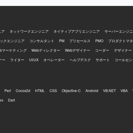
しいです。事業会社出身でPMOや業務整理の経験があり、現場ヒアリン
します。 【ポジションの魅力】 システムありきではなく業務起点
から将来像の検討までを行うため、コンサルとしての価値を発揮しやす
想策定という超上流工程から関わることができ、建設業界における基幹
を見渡しながら業務改革に深く関与していただけます。マネージャーク
の両ポジションがあり、これまでの経験に応じた役割で参画することが
ニア
ネットワークエンジニア
ネイティブアプリエンジニア
サーバーエンジニ
】 本案件は業務改革および構想策定が中心であり、特定のシステム開発
ックエンジニア
コンサルタント
PM
プリセールス
PMO
プロダクトマネ
プロジェクトを推進していただきます。
ebマーケティング
Webディレクター
Webデザイナー
コーダー
デザイナー
ナー
ライター
UI/UX
オペレーター
ヘルプデスク
サポート
コールセン
Perl
Cocos2d
HTML
CSS
Objective-C
Android
VB.NET
VBA
ex
Dart