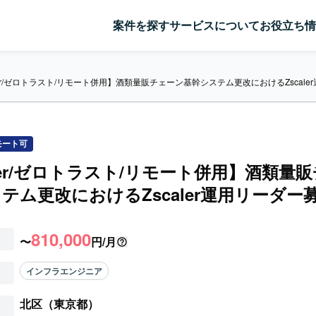
案件を探す
サービスについて
お役立ち情
aler/ゼロトラスト/リモート併用】酒類量販チェーン基幹システム更改におけるZscal
モート可
aler/ゼロトラスト/リモート併用】酒類量
テム更改におけるZscaler運用リーダー
810,000
〜
円/月
インフラエンジニア
北区（東京都）