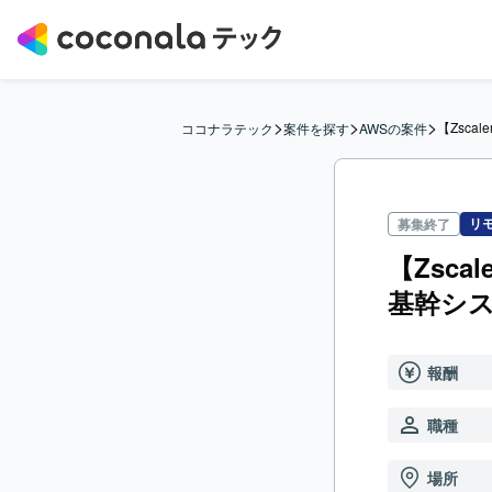
>
>
>
【Zsc
ココナラテック
案件を探す
AWSの案件
リ
募集終了
【Zsc
基幹シス
報酬
職種
場所