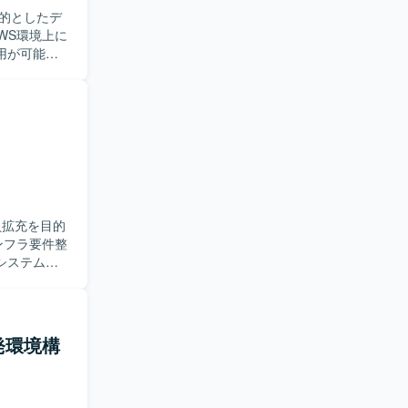
的としたデ
用が可能な
用し、要件
ーDBからの
キュリティ面を
す。納期や
シ
じて、デー
ビスやBIツ
でき、今後
員拡充を目的
React、
システムや
行います。
観点での確
料や説明資
ただきま
発環境構
き、ITに
しておりま
る方を歓迎