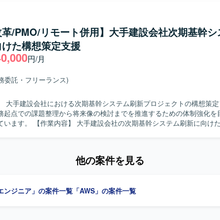
、英語WEB会議のファシリテートやインシデント対応支援、アドバイザ
ドライン対応を含むセキュリティ業務全般のリードを担っていただきま
、PMO業務として管理資料の更新をはじめとした事務処理や、プロジェ
革/PMO/リモート併用】大手建設会社次期基幹シ
っていただきます。 【求める人物像】 セキュリティ分野やクラウド、
向けた構想策定支援
ラに関する経験を活かしながら、金融業界のセキュリティガバナンス強化
40,000
いただける方を求めております。グローバルプロジェクトでの英語を用
円/月
ンに前向きに取り組める方や、関係者と連携しながら粘り強くプロジェ
の魅力】 金融業界におけるセキュリティガバナンスや
業務委託・フリーランス)
いった重要領域において、グローバルプロジェクトに参画しながら専門
す。クラウドやITインフラに関する知見とセキュリティ領域の実務経験
】 大手建設会社における次期基幹システム刷新プロジェクトの構想策定
今後のキャリア形成においても価値の高い経験を積んでいただけます。 【開発
務起点での課題整理から将来像の検討までを推進するための体制強化を
ウド環境としてAzureおよびAWSを活用したセキュリティ関連業務となり
社の次期基幹システム刷新に向けた超上流の構
ーズに参画いただきます。現場部門に入り込み、業務の実態を可視化し
いきます。具体的には、業務部門へのヒアリングや現状業務(As-Is)の
、業務課題の抽出・整理および将来業務(To-Be)の検討・改善提案を行
他の案件を見る
、業務整理手法の標準化、各種資料作成、会議ファシリテーションを担
に、プロジェクト全体の進捗管理・課題管理を行い、PM/PMOとしての
っていただきます。期間としては、計画策定フェーズとヒアリング・業
エンジニア」の案件一覧
「AWS」の案件一覧
かれて進行する想定です。 【求める人物像】 建設業界の業務を理解し、
調達、工事管理などいずれかの領域での業務知見をお持ちの方を求めて
ルやPMOとして、As-Is/To-Be業務フロー作成とユーザヒアリングの