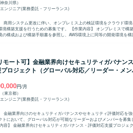
神奈川県）
ド基盤SEや技術調整SEとしての経験を積むことができます。構築作業
エンジニア
(業務委託・フリーランス)
技術評価、関係者調整など上流寄りの業務を通じて、インフラアーキテ
機能要件に関する知見を広く深く身につけていただけます。 【開発環境】 AWS
】 商用システム更改に伴い、オンプレミス上の検証環境をクラウド環境
盤を中心としたインフラ環境となります。ネットワーク、認証、鍵管理
援を行うための募集です。 【作業内容】 オンプレミスで構築されている
ィや、外部システムとの接続を含む構成評価に携わっていただきます。
境の構成および構築手順書を参照し、AWS環境上に同等の開発環境を構
AWS特有のネットワーク設定については、お客様と内容を確認しながら
与えられた手順や要件を踏まえて、自立して環境構
められる方を求めています。お客様とコミュニケーションを取りながら
階的に環境を仕上げていける方です。 【ポジションの魅力】 オンプレミス
/リモート可】金融業界向けセキュリティガバナン
ドへの移行案件に関わることで、AWS上でのネットワーク設計や環境構
援プロジェクト（グローバル対応／リーダー・メン
とができます。既存手順書をベースにしつつも、クラウド特有の設計検
およびLinux（RHEL系）を用いた開発
なります。
00,000
円/月
（東京都）
エンジニア
(業務委託・フリーランス)
】 金融業界向けのセキュリティガバナンスやセキュリティ評価対応を強
クトにおいて、グローバル対応が可能なリーダーおよびメンバーを募集
リティに関するグローバルプロジェクトの推進支援を行っていただきま