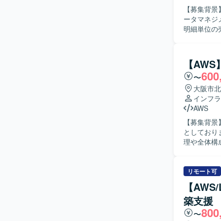
【募集背景
ータマネジメント
明細単位の
データ基盤
定義から設
データ移行や
【AWS
考慮した設計・実装に
600
〜
ケーション
品質を意識し
大阪市北
ョンの魅力
インフラ
タ収集から
AWS
ールを幅広
【募集背景
のキャリア形成にもつな
としております。 【作業内容】 AWSクラウド基盤上で稼働
で、Orac
理や全体構
Next.j
グループ会
認、リスク
料などのド
リモート可
す。 【求める人物像】 インフラ基盤全体を理解し、技術的な観点からリスクや懸念点を整理で
【AWS
きる方を求
築支援
詳しくない
800
す。AWS
〜
いたします。 【ポジションの魅力】 DX基盤におけるインフラ上流工程に深く関