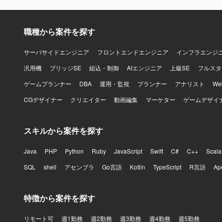
る方が望ま
解の地力をお持ちの方も歓迎
で課題整理
職種から案件を探す
ンです。構
新の全体像
バークラス
サーバサイドエンジニア
フロントエンドエンジニア
インフラエンジ
【開発環境
汎用機
ブリッジSE
組込・制御
AIエンジニア
上級SE
フルスタ
しない形で
ゲームプランナー
DBA
運用・監視
プランナー
アナリスト
W
CGデザイナー
クリエイター
動画編集
マーケター
ゲームデザイ
スキルから案件を探す
Java
PHP
Python
Ruby
JavaScript
Swift
C#
C++
Scala
SQL
shell
アセンブラ
Go言語
Kotlin
TypeScript
R言語
Ap
特徴から案件を探す
リモート可
週1勤務
週2勤務
週3勤務
週4勤務
週5勤務