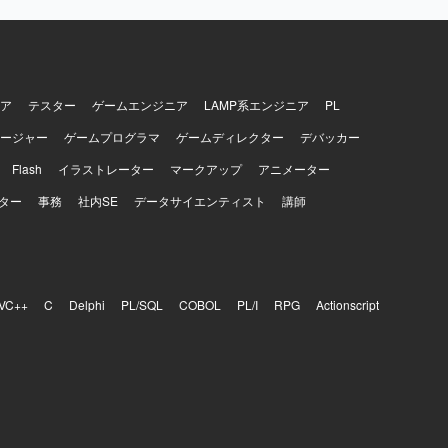
グと業務理
いポジショ
システム刷
ラスとメン
可能です。
ア
テスター
ゲームエンジニア
LAMP系エンジニア
PL
環境に依存
ージャー
ゲームプログラマ
ゲームディレクター
デバッカー
Flash
イラストレーター
マークアップ
アニメーター
ター
事務
社内SE
データサイエンティスト
講師
VC++
C
Delphi
PL/SQL
COBOL
PL/I
RPG
Actionscript