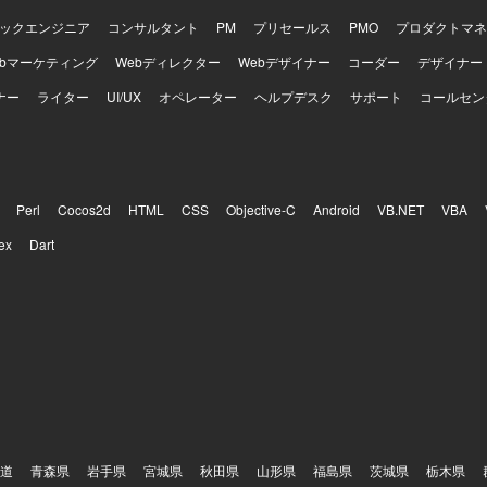
ックエンジニア
コンサルタント
PM
プリセールス
PMO
プロダクトマネ
ebマーケティング
Webディレクター
Webデザイナー
コーダー
デザイナー
ナー
ライター
UI/UX
オペレーター
ヘルプデスク
サポート
コールセン
Perl
Cocos2d
HTML
CSS
Objective-C
Android
VB.NET
VBA
ex
Dart
道
青森県
岩手県
宮城県
秋田県
山形県
福島県
茨城県
栃木県