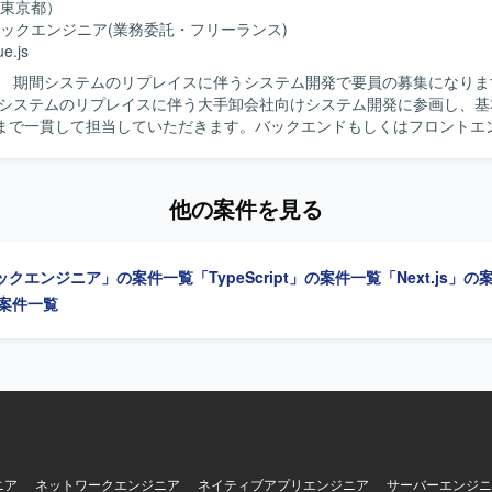
にキャッチアップできる方を求めております。 顧客とのコミュニケーシ
東京都）
しく理解し、分かりやすく提案・説明することができる方を歓迎いたしま
ックエンジニア
(業務委託・フリーランス)
らフロントエンドまで幅広く対応しつつ、チームメンバーと協調しなが
ue.js
定しております。 【ポジションの魅力】 Azure OpenAI や Gemini
 期間システムのリプレイスに伴うシステム開発で要員の募集になります。 
端生成AIモデルを活用したプロダクト開発に携わることで、実践的なAI
間システムのリプレイスに伴う大手卸会社向けシステム開発に参画し、基
いただけます。 要件定義から運用まで一貫して関わることができるため
まで一貫して担当していただきます。バックエンドもしくはフロントエ
ニアとしての経験を幅広く積むことができます。 お客様ごとに異なる業
、既存システムからの機能移行や改修、新機能実装などを行っていただ
ら、独自プラグインとの組み合わせによる多様なソリューションを企画
物像】 基本設計からテストまで主体的に対応し、関係者とコミュニケー
Python を用
発を進めていただける方を求めております。 【ポジションの魅力】 大手卸会
テム開発を中心とした構成を想定しております。 Microsoft Azure 上の 
他の案件を見る
ステム開発に長期で参画でき、フロントエンドとバックエンドのいずれ
や Google Gemini などの生成AIモデルと連携するWebアプリケーショ
積むことができます。リプレイス案件のため、既存システムの理解から
。
のプロセスに関わることができます。 【開発環境】 フロントエンドは
ックエンジニア」の案件一覧
「TypeScript」の案件一覧
「Next.js」
、バックエンドはJavaとSQLを用いたシステム開発になります。
の案件一覧
ニア
ネットワークエンジニア
ネイティブアプリエンジニア
サーバーエンジニ