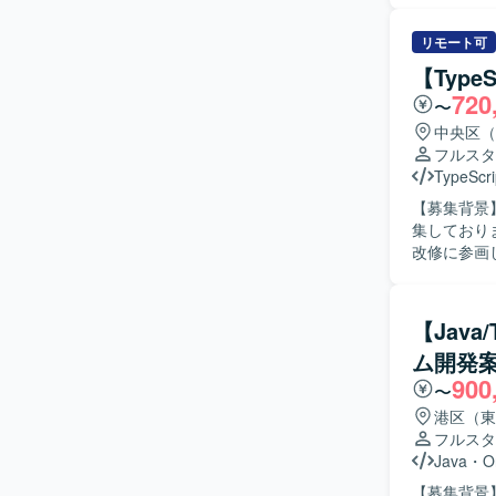
まえた基本設
像】 技術
リモート可
ンバーと積
【Typ
です。 【ポジションの魅力】 人事給与領域の業務知見を習得しながら、TypeScriptやAWSを中
720
〜
心としたモ
幅広い工程
中央区（
す。 【開発環境】 サーバサイド：TypeScript（Node.js） フロントエンド：
フルスタ
TypeScri
TypeScri
【募集背景
集しております。 【作業内容】 銀行向けスマホアプリに対
改修に参画
計・実装・
も行っていただきます。 【求める人物像】 
に取り組み
【Java
や機能追加に
ム開発
の魅力】 
900
ービスの機
〜
ドの両方に関
港区（東
ロントエンドは
フルスタ
いた構成と
Java
・
O
【募集背景