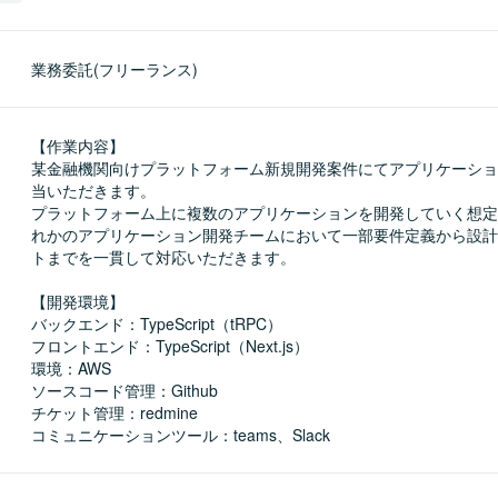
業務委託(フリーランス)
【作業内容】

某金融機関向けプラットフォーム新規開発案件にてアプリケーショ
当いただきます。

プラットフォーム上に複数のアプリケーションを開発していく想定
れかのアプリケーション開発チームにおいて一部要件定義から設計
トまでを一貫して対応いただきます。

【開発環境】

バックエンド：TypeScript（tRPC）

フロントエンド：TypeScript（Next.js）

環境：AWS

ソースコード管理：Github

チケット管理：redmine

コミュニケーションツール：teams、Slack