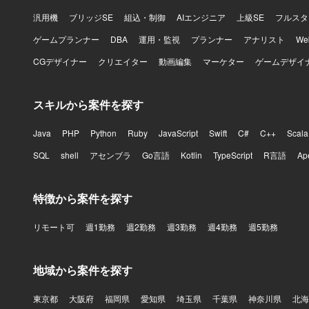
汎用機
ブリッジSE
組込・制御
AIエンジニア
上級SE
フルスタ
ゲームプランナー
DBA
運用・監視
プランナー
アナリスト
W
CGデザイナー
クリエイター
動画編集
マーケター
ゲームデザイ
スキルから案件を探す
Java
PHP
Python
Ruby
JavaScript
Swift
C#
C++
Scala
SQL
shell
アセンブラ
Go言語
Kotlin
TypeScript
R言語
Ap
特徴から案件を探す
リモート可
週1勤務
週2勤務
週3勤務
週4勤務
週5勤務
地域から案件を探す
東京都
大阪府
福岡県
愛知県
埼玉県
千葉県
神奈川県
北海