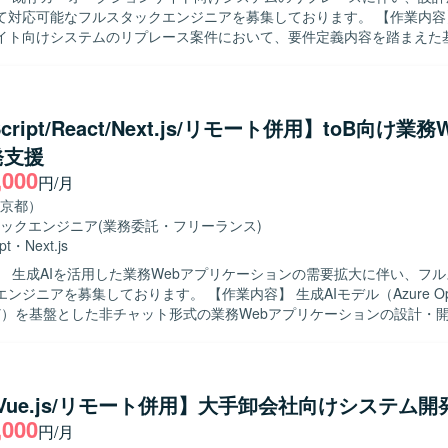
応可能なフルスタックエンジニアを募集しております。 【作業内容】 カーオー
イト向けシステムのリプレース案件において、要件定義内容を踏まえた
までを一貫してご担当いただきます。バックエンド（Java/Springboo
（TypeScript/vue.js）の双方を担当し、関連するDBやインフラとの
 【求める人物像】 前向きに技術習得やキャッチアップに取り
的に課題解決へ動いていただける方を求めております。周囲とコミュニ
Script/React/Next.js/リモート併用】toB向け業務
、リプレースプロジェクトを推進していただける方が望ましいです。 【ポジショ
発支援
 フロントエンドからバックエンドまで幅広い領域を担当できるため、フ
,000
としてのスキルを高めることができます。リプレース案件のため、既存
円/月
システム設計まで一連の工程に関わることができ、設計力や技術選定の
京都）
ingboot） フロントエンド：
ックエンジニア
(業務委託・フリーランス)
pt（vue.js） インフラ：AWS DB：Oracle
pt
・
Next.js
】 生成AIを活用した業務Webアプリケーションの需要拡大に伴い、フ
しております。 【作業内容】 生成AIモデル（Azure OpenAI や
i など）を基盤とした非チャット形式の業務Webアプリケーションの設計・
担当いただきます。 多数のプリセットプロンプトを備えたWebアプリ
客様の業務特性に合わせたカスタマイズや機能拡張を行っていただきます
化したWebアプリケーションと自社独自開発プラグインの連携実装を行
たソリューションを構築していただきます。 要件調整や技術スタック選
a/Vue.js/リモート併用】大手卸会社向けシステム開
画し、仕様策定から実装、テスト、リリース後の改善までを継続的に対
,000
円/月