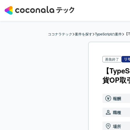
>
>
>
【T
ココナラテック
案件を探す
TypeScriptの案件
リ
募集終了
【Type
貨OP
報酬
職種
場所