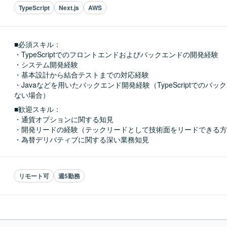
TypeScript
Next.js
AWS
■必須スキル：
・TypeScriptでのフロントエンドおよびバックエンドの開発経験

・システム開発経験

・基本設計から結合テストまでの対応経験

・Javaなどを用いたバックエンド開発経験（TypeScriptでのバ
ない場合）
■歓迎スキル：
・通貨オプションに関する知見

・開発リードの経験（テックリードとして技術面をリードできる方
・為替デリバティブに関する深い業務知見
リモート可
週5勤務