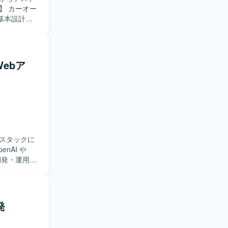
基本設計か
t）およびフ
連携実装・検
ケーション
Webア
ルスタック
システムの
知見を広げ
ルスタックに
開発・運用を
ケーションに
。 お客様
い、業務ニ
定などの上
発
応していた