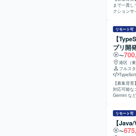
まで一貫して対
クションサ
ら結合テスト
ロントエンド
証までを実施していただきます。
リモート可
組み、主体
【Type
を取りながら
プリ開
ンの魅力】
700
エンジニア
〜
理解から新
港区（東
ていただけます。 【開発環境】 バックエンド：Java（Spr
フルスタ
TypeScri
TypeScri
【募集背景
対応可能なエンジニアを募集
Gemin
一貫してご
対して、お
ごとに最適
リモート可
ーズに即し
【Jav
流工程に参
675
〜
だきます。 【求める人物像】 生成AI技術や最新のWeb技術への関心が高く、自ら情報収集しな