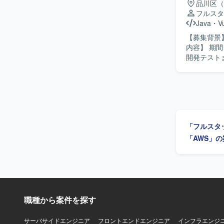
がら主体的
品川区（
て要望を正
フルスタ
クエンドか
Java
・
V
品質向上に取り組める方を想
【募集背景】
などの最先
内容】 期
身につけて
開発テスト
ックエンジ
領域として
き合いなが
【求める人
る環境です。 【開発環境】 TypeScript/React/Next.js を用いたフロントエンドと、
りながら着実に開
いたWebシス
社向けのシ
OpenAI 
開発経験を
ております
への移行まで一連
「フルスタ
Vue.js
「AWS」
職種から案件を探す
サーバサイドエンジニア
フロントエンドエンジニア
インフラエンジ