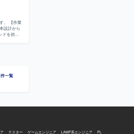
ョンを通じ
す。 バッ
ら成果物の
【作業
活用スキルを
本設計から
、フルスタ
ンドを担当
務課題に向
きます。
・実装でき
ションを取
Azure
の領域でも
ン基盤を使用し
新システム
の案件一覧
ア
テスター
ゲームエンジニア
LAMP系エンジニア
PL