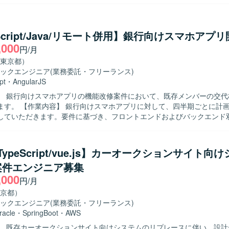
計、詳細設計、実装、単体・結合テストを行っていただきます。 【求める人物
的なキャッチアップやスキル向上に前向きに取り組める方を求めています
極的にコミュニケーションを取りながら、自発的に課題解決に動ける方
eScript/Java/リモート併用】銀行向けスマホアプ
,000
円/月
ダンな技術スタックでの開発経験を積むことができます。設計工程から
を担当できるため、上流から下流まで一貫したスキルを身につけること
東京都）
ックエンジニア
(業務委託・フリーランス)
pt（Angular.js） インフラ：AWS その他：Git、Slack、Teams など
pt
・
AngularJS
】 銀行向けスマホアプリの機能改修案件において、既存メンバーの交代
して、四半期ごとに計画される機能
していただきます。要件に基づき、フロントエンドおよびバックエンド
テストまで一連の工程を担当していただきます。スマホ実機での動作確
フロントエンドとバックエンド双方の技術に主体的
、チームと連携しながら着実にタスクを遂行できる方を求めております
/TypeScript/vue.js】カーオークションサイト向
も柔軟に対応し、品質を意識した開発ができる方が望ましいです。 【ポジション
案件エンジニア募集
銀行向けスマホアプリというユーザー数の多いプロダクトに携わることで
,000
能改修サイクルを通じた経験を積むことができます。フロントエンドと
円/月
わるため、フルスタック寄りのスキルを高めることができます。 【開発環境】 フ
京都）
TypeScriptおよびAngularを使用し、バックエンドはJavaおよびSprin
ックエンジニア
(業務委託・フリーランス)
なっております。
racle
・
SpringBoot
・
AWS
】 既存カーオークションサイト向けシステムのリプレースに伴い、設計