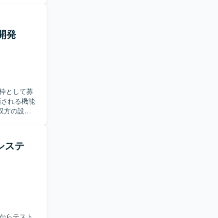
。チームメ
が望ましい
リ開発
テストまで
ができま
枠として募
双方の設
認やテスト
。仕様変更
けシステ
、大規模サ
バックエン
g Bootを用
からテスト