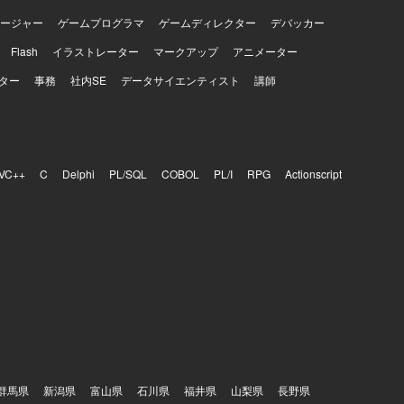
ージャー
ゲームプログラマ
ゲームディレクター
デバッカー
Flash
イラストレーター
マークアップ
アニメーター
ター
事務
社内SE
データサイエンティスト
講師
VC++
C
Delphi
PL/SQL
COBOL
PL/I
RPG
Actionscript
群馬県
新潟県
富山県
石川県
福井県
山梨県
長野県