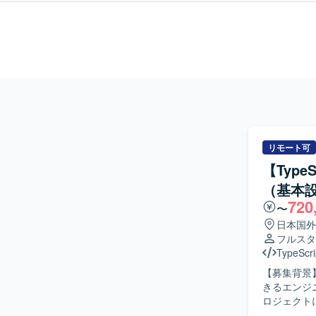
リモート可
【Typ
（基本
720
〜
日本国外
フルスタ
TypeScri
【募集背景
きるエンジニアを増員
ロジェクトに
ストまでを