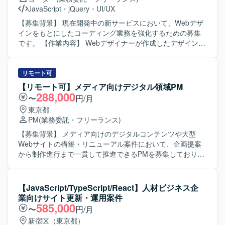
力】 英会話アプリのキャラクター表現に深く関わり、会話
成を行っていただきます。 ・v0、Lovable、Claude Code、
JavaScript
・
jQuery
・
UI/UX
体験や学習体験そのものの印象を左右するクリティカルな
Cursor等のAIツールを活用した動くプロトタイプの作成と
アニメーション設計に携わることができます。Riveを中心
検証を行っていただきます。 ・事業責任者、プロダクトマ
【募集背景】 現在開発中の新サービスにおいて、Webデザ
としたワークフローの構築や、State Machine設計、素材要
ネージャー、エンジニア、マーケティングメンバーと連携
インをもとにしたコーディング業務を強化するための募集
件の整理など、実装と密接に結びついた表現設計の経験を
しながらプロダクトの立ち上げと改善を推進していただき
です。 【作業内容】 Webデザイナーが作成したデザインカ
積むことができます。 【開発環境】 Figma、Rive、
ます。 ・ユーザーインタビューや定量データに基づく仮説
ンプ（Figma／XD／Photoshop等）をもとに、HTML／CSS
Notion、Slackなどのツールを用いて制作およびコミュニケ
検証、リリース後の効果検証および改善施策の立案を行っ
／JavaScriptを用いたコーディング・実装業務を行っていた
ーションを行います。
ていただきます。 ・グロースを見据えたLP、オンボーディ
だきます。レスポンシブデザインへの対応や、デザインを
リモート可
ング、初回体験、継続利用体験の改善に取り組んでいただ
忠実に再現する実装も担当していただきます。 【求める人
【リモート可】メディア向けデジタル領域PM
きます。 ・デザインシステムやコンポーネント設計の整備
物像】 デザイン意図を汲み取りながら、細部までこだわっ
288,000
〜
円/月
および運用を行っていただきます。 ・エンジニアと協働
てコーディングができる方を求めています。AIツールを活
東京都
し、実装連携や仕様調整、UIの品質担保を行っていただき
用した効率的な開発に前向きで、チームメンバーと積極的
PM
(業務委託・フリーランス)
ます。 【求める人物像】 ・チームでの成果創出を重視し、
にコミュニケーションを取りながら作業を進められる方が
関係部署と連携しながら制作を進行できる方を想定してお
望ましいです。 【ポジションの魅力】 AIツールを積極的に
【募集背景】 メディア向けのデジタルコンテンツや大型
ります。 ・作って終わりではなく、届けて・試して・改善
活用できる環境で、最新のAI活用ノウハウを実務を通じて
Webサイトの構築・リニューアル案件において、企画提案
するプロセスに喜びを感じられる方を求めております。 ・
身につけることができます。メンバー同士のコミュニケー
から制作進行まで一貫して推進できるPMを募集しておりま
ユーザー視点に立ち、成果に対して責任感を持ってクリエ
ションが活発で活気のある現場であり、裁量を持って実
す。 【作業内容】 テレビ番組連動型のデジタルコンテンツ
イティブに取り組める方を歓迎いたします。 ・広告とプロ
装・コーディングに関わることができます。 【開発環境】
や大型Webサイトの構築・リニューアルにおける企画提案
ダクトなど領域を横断して価値発揮したい方を想定してお
デザインカンプにFigma／XD／Photoshop等を使用し、フ
および制作進行を担当していただきます。番組担当者への
【JavaScript/TypeScript/React】人材ビジネス企
ります。 ・構造的に事象を捉え、ボトルネックを特定しな
ロントエンド実装にHTML／CSS／JavaScriptを用いた環境
ヒアリングを行い、得られた内容をもとに社内外メンバー
業向けサイト更新・運用案件
がら改善に取り組める方を求めております。 ・限られた情
です。
への指示や進行管理、チーム内の予算管理を行っていただ
585,000
〜
円/月
報から仮説を立て、高速でPDCAを回せる方を歓迎いたしま
きます。また、クライアント、エンジニア、デザイナー、
新宿区（東京都）
す。 ・自ら手を動かし、事業数字に責任を持って取り組め
ディレクターとの各種調整やディレクション業務を担って