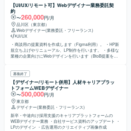
用し、アジャイル（スクラム）で進行しております。
スの改善や、0→1フェーズにおける技術選定、アーキテク
ン ・レギュレーション対応（トンマナ調整、行間や余白、
【UI/UX/リモート可】Webデザイナー業務委託契
チャ設計、開発優先順位の整理もお任せいたします。 【求
フォント調整など） ・MTG参加…etc.
約
める人物像】 主体性を持って積極的に改善や提案ができる
260,000
〜
円/月
方を求めております。新しい技術や未知の課題に対して柔
品川区（東京都）
軟に対応し、積極的にチャレンジできる方、ユーザー視点
Webデザイナー
(業務委託・フリーランス)
を持ちプロダクトを通じて社会に価値ある変化を生み出す
UI/UX
ことに情熱を持てる方を歓迎いたします。職種や役職、立
場を越えて連携し、チームとして最適解を導き出すことを
・商談用の提案資料を作成します（Figma利用）。 ・HP新
大切にできる方、変化の早い環境の中で自身の技術力や知
規立ち上げやリニューアル、LP制作を行います。 ・多様な
見を主体的にアップデートしていきたい方にマッチするポ
業種の企業向けにWebデザインを行います（BtoB提案を想
ジションです。 【ポジションの魅力】 事業をグロースさせ
定）。 ・必要に応じてオンライン商談に参加します。 ・デ
ていく経験や、多職種と一体となってプロダクトを成長さ
ザイン案が採用されないこともあるため、量産型の制作ス
せていく経験を積むことができます。企画から開発、運
タイルが得意であることが望ましいです。
募集終了
用、効果測定まで、希望に応じてフルサイクルで担当する
【デザイナー/リモート併用】人材キャリアプラッ
ことができ、サービス運用やパフォーマンスチューニング
トフォームWEBデザイナー
の経験、モダンな技術を用いた開発経験を得られる環境で
500,000
〜
円/月
す。 【開発環境】 TypeScriptを中心としたモダンなWebア
プリケーション開発環境にて、Claude CodeやCursorなど
東京都
のAI開発ツールを活用しながらプロダクト開発を行ってい
デザイナー
(業務委託・フリーランス)
ただきます。
新卒・中途向け採用支援のキャリアプラットフォームの
WEBデザイナー業務 ・自社サービス資料のアップデート ・
LPのデザイン ・広告運用のクリエイティブ画像作成