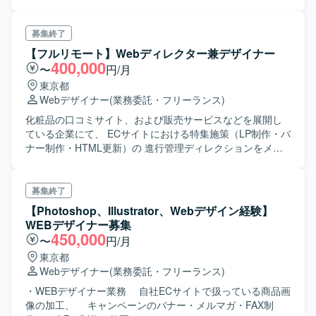
募集終了
【フルリモート】Webディレクター兼デザイナー
400,000
〜
円/月
東京都
Webデザイナー
(業務委託・フリーランス)
化粧品の口コミサイト、および販売サービスなどを展開し
ている企業にて、 ECサイトにおける特集施策（LP制作・バ
ナー制作・HTML更新）の 進行管理ディレクションをメイ
ンとし、状況に応じてご自身で制作いただく場合もありま
す。 業務に慣れてきたら、ディレクターとしてチームを組
んでデザイナーを 何名か管理していただくことも想定して
募集終了
います。
【Photoshop、Illustrator、Webデザイン経験】
WEBデザイナー募集
450,000
〜
円/月
東京都
Webデザイナー
(業務委託・フリーランス)
・WEBデザイナー業務 自社ECサイトで扱っている商品画
像の加工、 キャンペーンのバナー・メルマガ・FAX制