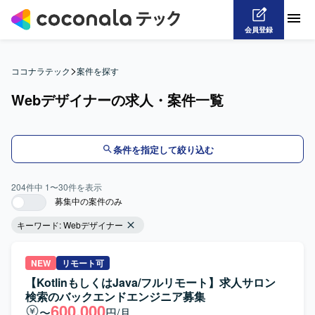
会員登録
>
ココナラテック
案件を探す
Webデザイナーの求人・案件一覧
条件を指定して絞り込む
204
件中
1
〜
30
件を表示
募集中の案件のみ
キーワード:
Webデザイナー
NEW
リモート可
【KotlinもしくはJava/フルリモート】求人サロン
検索のバックエンドエンジニア募集
600,000
〜
円/月