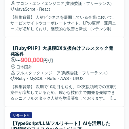
フロントエンドエンジニア
(業務委託・フリーランス)
る方を想定しております。 【ポジションの魅力】 ・AIを活
いただき、即時抽選システムなどの新規施策の導入も指揮
JavaScript
・
React
用したHR領域の新規プロダクトにおいて、0→1フェーズか
していただきます。 【求める人物像】 デジタル領域におけ
ら体験設計をリードできる環境です。 ・事業責任者やプロ
るディレクション経験をお持ちで、関係者と円滑にコミュ
【募集背景】 人材ビジネスを展開している企業において、
ダクトマネージャー、エンジニア、マーケティングメンバ
ニケーションを取りながらプロジェクトを推進できる方を
サービスサイトやコーポレートサイト、LPの更新・運用ニ
ーと密に連携しながら、事業開発・プロダクト開発・マー
求めております。顧客折衝や企画提案に主体的に取り組
ーズが増加しており、継続的な改善と新規コンテンツ制作
ケティングを一体で推進する経験を積むことができます。
み、メディアやエンタメ領域のコンテンツにも高い関心を
を推進するためにWebエンジニアを募集しております。
・抽象度の高い事業仮説やユーザー課題から、「どのよう
お持ちの方ですと望ましいです。 【ポジションの魅力】 テ
【作業内容】 サービスサイト、コーポレートサイト、LPを
な体験にすべきか」を定義し、検証を重ねながらプロダク
レビ番組と連動したデジタルコンテンツや、大型Webサイ
対象に、実装やコンテンツの作成・修正、広告用LPの制作
【Ruby/PHP】大規模DX支援向けフルスタック開
トの勝ち筋をつくっていく経験ができます。 ・Figmaや各
トの企画・制作に携わることができ、話題性の高いプロジ
を行っていただきます。 要件整理を行いながら、スケジュ
発案件
種AIツールを活用しながら、デザインとプロトタイピング
ェクトを経験していただけます。新規施策の導入など上流
ール調整や設定作業を行い、複数タスクを並行して対応し
900,000
〜
円/月
を高速に回す実践的なスキルを磨くことができます。 【開
工程にも深く関わることができるため、PMとしての企画力
ていただきます。 タスクはSlackを通じて受け取り、
日本国外
発環境】 ・Figmaを中心としたUIデザインおよびプロトタ
やディレクション力をさらに高めていただけます。 【開発
Googleスプレッドシートで管理しつつ、必要に応じて関係
フルスタックエンジニア
(業務委託・フリーランス)
イピング環境を想定しております。 ・v0、Lovable、
環境】 詳細な技術環境については別途お打ち合わせにてご
者へのヒアリングを実施し、サイト運用および改善を進め
Ruby
・
MySQL
・
Rails
・
AWS
・
UI/UX
Claude Code、Cursor等のAIツールを併用しながらプロト
説明させていただきます。
ていただきます。 【求める人物像】 フロントエンドおよび
タイプの作成と検証を行う環境です。
バックエンドの実装を一人称で推進でき、自ら課題を発見
【募集背景】 次期で10期目を迎え、DX支援領域での直取引
して主体的に動いていただける方を求めております。 サイ
案件が増加しているため、確かな技術力で開発を先導でき
ト運用を行いながら、環境整備や業務フローの改善にも前
るシニアフルスタック人材を増員募集しております。 【作
向きに取り組んでいただける方が望ましいです。 【ポジシ
業内容】 フロントエンドとバックエンドを横断して、Web
ョンの魅力】 サービスサイトやコーポレートサイト、LPな
サービスやアプリケーション開発を一気通貫で推進してい
ど多様なWebサイトの運用・改善に携わることで、フロン
ただきます。Ruby on Rails または PHP（Laravel）とAWS
リモート可
トエンドからバックエンドまで幅広い実装経験を積むこと
等を用いたWebサービスの設計・開発を行っていただきま
【TypeScript/LLM/フルリモート】AIを活用した
ができます。 デザイナーと密に連携しながら、コンテンツ
す。UI/UXデザイナーやビジネス側と連携し、要件整理から
HR領域のフルスタックエンジニア