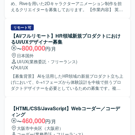
ション環境が整備されています。AIを活用したSpec Driven
きく影響を与えられるポジションです。UIアニメーション
め、Riveを用いた2Dキャラクターアニメーション制作を担
Developmentとして、Claude CodeやCursorなどのツール
やゲーム的な演出と連携しながら、世界観とサウンドを一
えるクリエイターを募集しております。 【作業内容】 英会
も導入されています。
体で設計できるため、サウンドデザインのスキルを高いレ
話アプリにおけるキャラクターの動きや表情、リアクショ
ベルで発揮・深化させる機会があります。 【開発環境】 コ
ン演出をRiveで制作いただきます。アプリ内の会話体験や
ミュニケーションにはNotionやSlackなどのコラボレーショ
学習体験に合わせて、自然さ、かわいさ、コミカルさのバ
リモート可
ンツールを利用し、納品形式はwav / aiff / mp3などを想定し
ランスを取りながら、実装へつながる形で仕上げていただ
【AI/フルリモート】HR領域新規プロダクトにおけ
ています。サンプルレートやラウドネス基準などはプロダ
きます。 具体的には、仕様や要件（どんなシーンでどう動
るUI/UXデザイナー募集
クトのルールに沿って制作していただきます。
くか）を踏まえ、Riveで成立する構造（パーツ階層、リ
800,000
〜
円/月
グ、ステート設計）に落とし込み、待機、喜び、残念、驚
日本国外
きなどのキャラクターアニメーションを設計・制作・調整
UI/UX
(業務委託・フリーランス)
まで一貫して担当いただきます。Rive上でのキャラクター
UI/UX
構造化（パーツ階層、ボーン、ウェイト、メッシュ、制約
の設定）、リアクションを含む各種アニメーション制作
【募集背景】 AIを活用したHR領域の新規プロダクト立ち上
（ループ、ワンショット）、State Machineの設計・実装
げにおいて、0→1フェーズから体験設計を中核で担うプロ
（入力や遷移設計、実装側が扱いやすい粒度への整理）、
ダクトデザイナーを必要としているための募集です。複数
素材側へのフィードバック（動かしやすい分割や差分、不
のWebサービス立ち上げやグロースの知見を活かしつつ、
足パーツの指摘、追加素材の依頼）、演出一覧の整理など
新しいユーザー体験を創出していきたいと考えておりま
を行っていただきます。 【求める人物像】 仕様が固まる前
す。 【作業内容】 ・AIを活用したHR領域の新規プロダク
【HTML/CSS/JavaScript】Webコーダー／コーデ
の段階でも、ラフな要件から「どう動かすと良いか」を提
トにおけるUX設計、情報設計、UIデザインを行っていただ
ィング
案できる方を求めております。デザイナーやPM、エンジニ
きます。 ・ユーザー課題、事業課題、マーケット仮説を踏
460,000
〜
円/月
アと密に連携しながら、短期間でアウトプットを形にして
まえた体験設計をリードしていただきます。 ・Figmaを用
大阪市中央区（大阪府）
いける方にマッチするポジションです。 【ポジションの魅
いたワイヤーフレーム作成、UIデザイン、プロトタイプ作
コーダー
(業務委託・フリーランス)