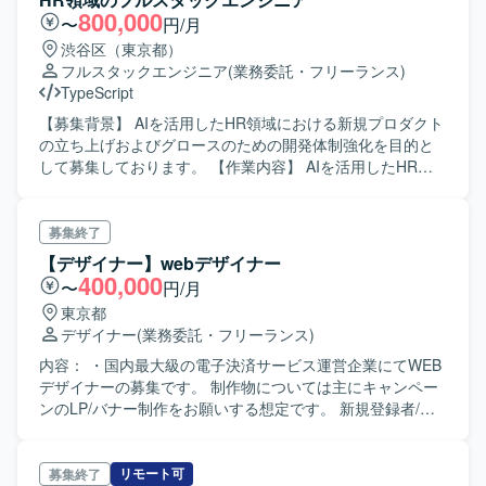
企画から実装まで一貫して関われるため、裁量を持ってサ
最適な技術選定や仕様検討を行っていただきます。リファ
800,000
〜
円/月
イト改善に貢献していただけます。 【開発環境】 HTML /
クタリング、コードレビュー、テスト自動化の推進による
渋谷区（東京都）
CSS / JavaScript / React / TypeScript を用いたフロントエ
品質改善を担っていただきます。GitHub FlowやCI/CDを活
フルスタックエンジニア
(業務委託・フリーランス)
ンド・バックエンド開発環境です。 WordPress をはじめと
用した開発プロセスの整備・運用や、チームの生産性を高
TypeScript
した各種CMSを利用したサイト運用を行っております。 タ
めるための技術フォローとナレッジ共有も行っていただき
スク管理にはSlackおよびGoogleスプレッドシートを使用し
ます。 【求める人物像】 技術的なリードと品質向上に主体
【募集背景】 AIを活用したHR領域における新規プロダクト
ております。
的に取り組んでいただける方を求めております。関係者と
の立ち上げおよびグロースのための開発体制強化を目的と
円滑にコミュニケーションを取りながら、要件や仕様を整
して募集しております。 【作業内容】 AIを活用したHR領
理し、自ら手を動かして開発を推進できる方を歓迎いたし
域の新規プロダクトにおけるフロントエンドおよびバック
ます。継続的な改善や新しい技術の活用にも前向きに取り
エンド開発をご担当いただきます。プロダクトマネージャ
組んでいただける方が望ましいです。 【ポジションの魅
ー、デザイナー、事業責任者と連携しながら要件定義や仕
募集終了
力】 フロントエンドからバックエンドまで一気通貫で関わ
様設計を行い、ユーザー課題や事業課題、マーケット仮説
【デザイナー】webデザイナー
ることができ、大規模なDX支援案件において技術面での意
を踏まえた技術的な実現方法を検討していただきます。
400,000
〜
円/月
思決定や品質向上に大きな裁量を持って携わることができ
Claude Code、CursorなどのAI開発ツールを活用したプロ
東京都
ます。直取引案件において、ビジネス側との距離が近い環
トタイピングや開発効率化、新機能の設計・実装・リリー
デザイナー
(業務委託・フリーランス)
境で開発をリードできる点も魅力です。モダンな技術スタ
ス・効果検証、ユーザーインタビューや定量データをもと
ックや開発プロセスの整備にも主体的に関与していただけ
にした仮説検証および改善開発を推進していただきます。
内容： ・国内最大級の電子決済サービス運営企業にてWEB
ます。 【開発環境】 言語はRuby、PHP、JavaScript、
また、フロントエンドからバックエンド、必要に応じたイ
デザイナーの募集です。 制作物については主にキャンペー
TypeScriptを利用しております。フレームワークはRuby on
ンフラや技術検証までを含めた開発をリードし、AIを活用
ンのLP/バナー制作をお願いする想定です。 新規登録者/既
Rails、Laravel、React、Vue.jsを使用しております。イン
した機能の検証・実装・改善やプロダクトKPIやマーケティ
存利用者に向けてそれぞれサービス展開を行っており 複数
フラ・データベースにはAWS、MySQL、PostgreSQL、
ング施策と連動した機能改善にも関わっていただきます。
案件を優先順位をつけながらデザイン業務をお願いしま
Dockerを利用しております。開発にはGitおよびGitHubを使
あわせて、開発体制、技術基盤、コード品質、開発プロセ
す。 ・バナー作成 ・LP作成 ・メルマガ配信の作成/デザイ
リモート可
募集終了