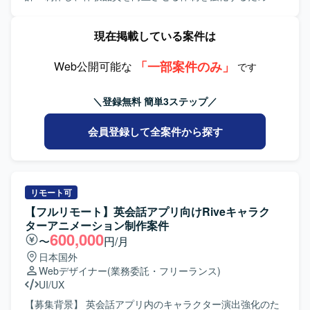
Webサービス開発に適したモダンな環境が整備されていま
き合い、物事の本質を理解しようとする姿勢をお持ちの方
募集です。 【作業内容】 英会話アプリ内で使用される各種
す。AIコーディングエージェントを前提にした開発プロセ
を求めています。能動的かつ自立的に仕事に取り組み、成
サウンドエフェクト（SE）の設計・制作・整音を担当いた
現在掲載している案件は
スや評価基盤なども順次整備されています。
果にこだわりながらデータドリブンに意思決定できる方が
だきます。タップ音や正解・不正解のフィードバック音、
望ましいです。チームとして助け合いながら業務を遂行で
クイズ完了音、ランクアップや報酬獲得などの軽いファン
き、失敗を恐れず前向きにチャレンジできる方、自らステ
「一部案件のみ」
ファーレといったゲーミフィケーション要素を含む演出サ
Web公開可能な
です
ークホルダーと積極的にコミュニケーションを取り事業を
ウンドを制作していただきます。既存の仕様や素材一覧を
推進してくださる方を歓迎いたします。 【ポジションの魅
もとにSEが必要な箇所を洗い出し、「鳴らし方（頻度・長
＼登録無料 簡単3ステップ／
力】 モダンなWeb開発チームの一員として、新規プロダク
さ・音量・バリエーション）」を提案しながら設計してい
トの企画・設計段階から関わることができます。AIを用い
ただきます。クイズ、操作系、報酬・進捗系の各画面・状
会員登録して全案件から探す
たSpec Driven Developmentなど、最新の開発手法を実務の
態に応じたSEのトーンを整え、必要に応じてストーリーや
中で経験できる環境です。ライブラリや技術選定にも関与
シーンに紐づく環境音の要否も含めて検討していただきま
でき、契約形態にかかわらず設計・実装・コードレビュー
す。最終的には用途別に整理されたSE音源一式の制作・納
に参加できるフラットな組織で裁量高く働いていただけま
品、命名・管理ルールに沿ったファイル整理、用途や秒数
す。リモートを中心とした環境のもと、開発とスキルアッ
目安、優先度、音量やバリエーション等をまとめたSE一覧
リモート可
プに集中しながら、主体的にプロダクト価値向上に寄与で
表の作成までを行っていただきます。 【求める人物像】 体
【フルリモート】英会話アプリ向けRiveキャラク
きるポジションです。 【開発環境】 フロントエンドは
験設計の観点から「正解音はこの方向性が良い」「ここに
ターアニメーション制作案件
ReactおよびTypeScript、MUIを採用し、バックエンドは
も音を付けると分かりやすい」といった提案ができる方を
600,000
〜
円/月
NodeおよびTypeScriptで構成されています。インフラには
求めています。PMやデザイナー、エンジニアとすり合わせ
日本国外
AWSとCDKを利用し、ソースコード管理およびCI/CDには
を行いながら、柔軟にコミュニケーションを取り、短期間
Webデザイナー
(業務委託・フリーランス)
GitHubおよびGitHub Actionsを使用しています。デザインに
で実運用に乗せることを意識して主体的に動ける方が望ま
UI/UX
はFigmaおよびmiro、ドキュメント管理にはNotionを用い、
しいです。 【ポジションの魅力】 学習体験の核となるサウ
Slackやバーチャルオフィスツールを活用したコミュニケー
ンドエフェクトを一手に担い、アプリ全体の体験品質に大
【募集背景】 英会話アプリ内のキャラクター演出強化のた