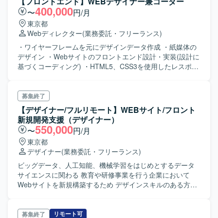
【フロントエンド】WEBデザイナー兼コーダー
ジュアルアイデンティティの強化を行います。 ・統一感の
400,000
〜
円/月
あるデザインガイドラインの策定・運用を行います。 ・ク
東京都
リエイティブの品質管理と最適化を担当します。
Webディレクター
(業務委託・フリーランス)
・ワイヤーフレームを元にデザインデータ作成 ・紙媒体の
デザイン ・Webサイトのフロントエンド設計・実装(設計に
基づくコーディング) ・HTML5、CSS3を使用したレスポン
シブサイトの制作 ・CMSの実装 ※希望があれば、進行管理
もお任せしディレクションや管理に触れる機会もありま
す。
募集終了
【デザイナー/フルリモート】WEBサイト/フロント
新規開発支援（デザイナー）
550,000
〜
円/月
東京都
デザイナー
(業務委託・フリーランス)
ビッグデータ、人工知能、機械学習をはじめとするデータ
サイエンスに関わる 教育や研修事業を行う企業において
Webサイトを新規構築するため デザインスキルのある方を
募集しております。 具体的にはデザインプロトタイプ、マ
ークアップ作業を行っていただく予定です。 要件とワイヤ
ーフレームを基に、デザインのプロトタイプ作成を担当し
リモート可
募集終了