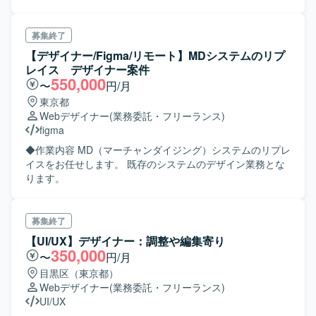
おります。 すべての提供アプリケーションにデザイナーと
して関わっていただき、各種リサーチによる課題の発見や
プロトタイピング、コミュニケーション設計やUIデザイン
募集終了
といったプロダクトでの表現方法の検討などを行っていた
【デザイナー/Figma/リモート】MDシステムのリプ
だきます。 ▼具体的な業務内容 ・サービスの抱える課題の
レイス デザイナー案件
発見とそれを解決する施策やコミュニケーション方法の検
550,000
〜
円/月
討 ・プロトタイプの作成から実際のUIデザインに至るまで
東京都
のプロダクトデザイン業務全般
Webデザイナー
(業務委託・フリーランス)
figma
◆作業内容 MD（マーチャンダイジング）システムのリプレ
イスをお任せします。 既存のシステムのデザイン業務とな
ります。
募集終了
【UI/UX】デザイナー：調整や編集寄り
350,000
〜
円/月
目黒区（東京都）
Webデザイナー
(業務委託・フリーランス)
UI/UX