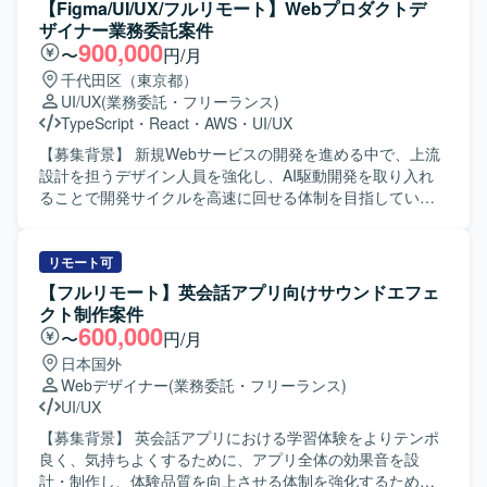
をリードしていただきます。 プロダクトマネージャーやUX
【Figma/UI/UX/フルリモート】Webプロダクトデ
デザイナー、各分野のテックリードと協議しながら、プロ
ザイナー業務委託案件
ダクト開発の方向性と実現可能性を検討していただきま
900,000
〜
円/月
す。 現場の技術課題に対してエンジニアと議論し、課題解
千代田区（東京都）
決を促進していただきます。 機能開発・負債解消・技術投
UI/UX
(業務委託・フリーランス)
資のバランスを考慮した開発ロードマップを策定し、その
TypeScript
・
React
・
AWS
・
UI/UX
実現をリードしていただきます。 AI駆動開発を前提とした
チーム運営を行い、メンバーが開発に集中できる環境を整
【募集背景】 新規Webサービスの開発を進める中で、上流
備していただきます。 開発チームの機能デリバリーの責任
設計を担うデザイン人員を強化し、AI駆動開発を取り入れ
者として、チーム全体のアウトプット品質と速度に責任を
ることで開発サイクルを高速に回せる体制を目指している
持っていただきます。 【求める人物像】 AI駆動開発への高
ためです。 【作業内容】 当社の新規開発Webサービスにお
い関心と適応力があり、新しい開発スタイルを自ら推進し
けるWebプロダクトデザイン業務全般を担当していただき
ていただける方を求めています。 ドメイン知識とAI技術を
ます。ユーザーヒアリングを通じたニーズ・課題の把握、
リモート可
組み合わせて価値あるプロダクトを創出することに意欲的
ユーザーストーリーおよびユースケースの定義、業務フロ
【フルリモート】英会話アプリ向けサウンドエフェ
で、関係者と協働しながら主体的に課題解決を進めていた
ーの整理を行い、サービス全体の情報アーキテクチャ設計
クト制作案件
だける方が望ましいです。 【ポジションの魅力】 新規プロ
と画面設計を実施していただきます。Figmaを用いたワイヤ
600,000
〜
円/月
ダクトの立ち上げ初期フェーズから参画し、プロダクトコ
ーフレームやモックアップ、インタラクティブなプロトタ
日本国外
ンセプトの具体化や根幹機能の設計・実装に大きな裁量を
イプの作成を行い、開発チームやステークホルダーと仕様
Webデザイナー
(業務委託・フリーランス)
持って関われます。 AIの精度向上やカバー範囲拡大、外部
をすり合わせながら意思決定から実装までを一気通貫で推
UI/UX
サービスとの連携強化といった重要テーマに主導的に取り
進していただきます。また、競合サービスの調査・分析を
組み、AIが業務を遂行する世界観の実現に直結する開発経
通じて自社サービスの改善点や差別化ポイントを明確に
【募集背景】 英会話アプリにおける学習体験をよりテンポ
験を積むことができます。 【開発環境】 詳細な技術スタッ
し、実装後の動作確認や受入テスト、品質確認まで担当し
良く、気持ちよくするために、アプリ全体の効果音を設
クや使用ツールは専用ドキュメントに整理されており、
ていただきます。 【求める人物像】 素直で誠実に業務に向
計・制作し、体験品質を向上させる体制を強化するための