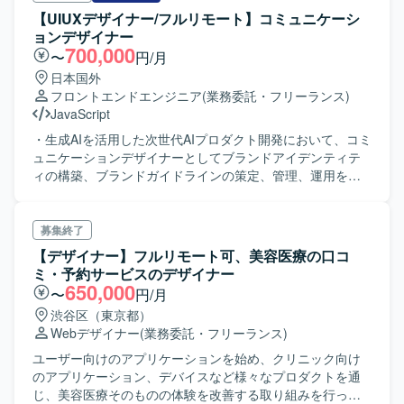
ていただきます。 必要に応じ、ディレクターと会話し要件
【UIUXデザイナー/フルリモート】コミュニケーシ
を詰めていくこともあります。 デザインから
ョンデザイナー
HTML/CSS/Reactを用いてマークアップ作業を行います。
700,000
〜
円/月
日本国外
フロントエンドエンジニア
(業務委託・フリーランス)
JavaScript
・生成AIを活用した次世代AIプロダクト開発において、コミ
ュニケーションデザイナーとしてブランドアイデンティテ
ィの構築、ブランドガイドラインの策定、管理、運用を行
います。 ・コンテンツ戦略の策定: マーケティングチームと
連携して、ターゲットオーディエンスにリーチするための
コンテンツ戦略を策定します。 ・グラフィックデザインや
募集終了
コンテンツデザインを介して問題解決や意味創造を行いま
【デザイナー】フルリモート可、美容医療の口コ
す。 ・新規事業を含むマーケティング活動に必要なクリエ
ミ・予約サービスのデザイナー
イティブの作成を担当します（WEB広告、WEBサイト、
650,000
〜
円/月
LP、SNSコンテンツ、営業資料、展示会など）。 ・コーポ
渋谷区（東京都）
レートデザイン（WEBサイト、プレスリリースのOGPな
Webデザイナー
(業務委託・フリーランス)
ど）を行います。 ・上記デザインの制作ディレクション
（デザインガイドライン、スケジュール品質管理など）を
ユーザー向けのアプリケーションを始め、クリニック向け
担当します。
のアプリケーション、デバイスなど様々なプロダクトを通
じ、美容医療そのものの体験を改善する取り組みを行って