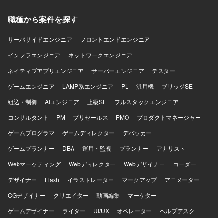
理とトンマナやブランドイメージの検討 ・ワイヤーフレー
ムの作成 ・デザインルールやガイドラインの設計 ・画面構
職種から案件を探す
成やインタラクションの設計 ・コーダー/エンジニアへの実
装連携(ディレクター/PMが間に入ることもございます) ・ク
サーバサイドエンジニア
ライアント折衝
フロントエンドエンジニア
インフラエンジニア
ネットワークエンジニア
ネイティブアプリエンジニア
サーバーエンジニア
テスター
ゲームエンジニア
LAMP系エンジニア
PL
汎用機
ブリッジSE
組込・制御
AIエンジニア
上級SE
フルスタックエンジニア
コンサルタント
PM
プリセールス
PMO
プロダクトマネージャー
ゲームプログラマ
ゲームディレクター
デバッカー
ゲームプランナー
DBA
運用・監視
プランナー
アナリスト
Webマーケティング
Webディレクター
Webデザイナー
コーダー
デザイナー
Flash
イラストレーター
マークアップ
アニメーター
CGデザイナー
クリエイター
動画編集
マーケター
ゲームデザイナー
ライター
UI/UX
オペレーター
ヘルプデスク