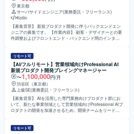
東京都
サーバサイドエンジニア
(業務委託・フリーランス)
Kotlin
【募集背景】 新規プロダクト開発に伴うバックエンドエン
ジニアの募集です。 【作業内容】 顧客・デザイナーとの要
件調整およびフロントエンド・バックエンド間のインター
フェース調整を行います。Webアプリケーション開発にお
ける設計からリリースまでの各工程を担当し、成果物の相
互レビューを実施します。 【求める人物像】 新規プロダク
リモート可
ト開発の不確実性を前向きに捉え、周囲と協業しながらチ
【AI/フルリモート】営業領域向けProfessional AI
ーム全体のパフォーマンス最大化を図れる方を求めます。
新規プロダクト開発プレイングマネージャー
自ら情報をキャッチアップし、能動的に業務を進め、改善
1,100,000
〜
円/月
提案を行える方を歓迎します。関係者と意思疎通を図りな
渋谷区（東京都）
がらタスクを明確化し、顧客にわかりやすい言葉で説明で
上級SE
(業務委託・フリーランス)
きる方を求めます。 【ポジションの魅力】 新規プロダクト
開発において、要件定義からリリースまで一連の開発工程
【募集背景】 AIを活用した専門業務向けプロダクト群にお
に携われます。 【開発環境】 KotlinまたはJava、SQLを用
いて、新たな事業領域として営業領域向けProfessional AIプ
いたWebアプリケーション開発です。
ロダクトの開発を加速させるため、開発チームをリードで
きるプレイングマネージャーを募集しています。 【作業内
容】 AIコーディングエージェントを自ら活用しながら、設
計・実装・レビュー・障害対応までを担当し、開発チーム
リモート可