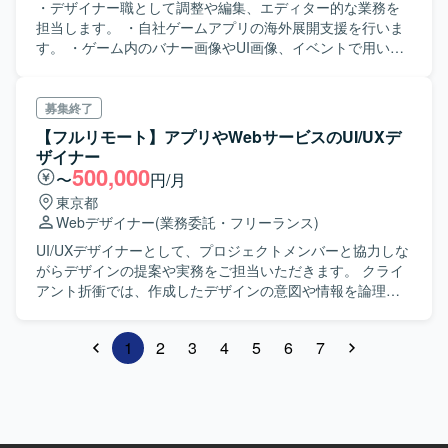
・デザイナー職として調整や編集、エディター的な業務を
担当します。 ・自社ゲームアプリの海外展開支援を行いま
す。 ・ゲーム内のバナー画像やUI画像、イベントで用いる
素材などの調整を行います。 ・日本語を用意された繁体字
に変換します。 ・その他海外運営スケジュールを確認して
関連するチームへの伝達や、担当部分のQA的確認作業があ
募集終了
ります。
【フルリモート】アプリやWebサービスのUI/UXデ
ザイナー
500,000
〜
円/月
東京都
Webデザイナー
(業務委託・フリーランス)
UI/UXデザイナーとして、プロジェクトメンバーと協力しな
がらデザインの提案や実務をご担当いただきます。 クライ
アント折衝では、作成したデザインの意図や情報を論理的
に言語化して伝え、UI/UXの領域における意思決定を行って
いただきます。 UIデザイナーとして様々なサービス制作か
1
2
3
4
5
6
7
らUXを学んでいただき、UI/UXデザイナーへと成長いただ
くことも可能です。 ・スマートフォンアプリやWebサービ
ス/システムのデザイン制作業務 ・WEBシステムのユーザー
サイト、管理サイトのデザイン制作業務 ・自社プロダクト
のWebサービスのデザイン制作業務 ・顧客の課題の要件整