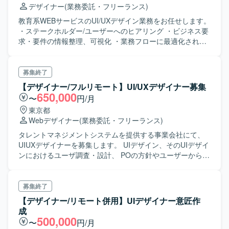
デザイナー
(業務委託・フリーランス)
教育系WEBサービスのUI/UXデザイン業務をお任せします。
・ステークホルダー/ユーザーへのヒアリング ・ビジネス要
求・要件の情報整理、可視化 ・業務フローに最適化された
情報設計、UI/UX設計 ・プロダクトオーナーやエンジニア
と密に連携したプロダクト開発サポート ・業務システムと
してのデザインガイドラインやデザインシステム作成な
募集終了
ど、横断的な取り組みの実施
【デザイナー/フルリモート】UI/UXデザイナー募集
650,000
〜
円/月
東京都
Webデザイナー
(業務委託・フリーランス)
タレントマネジメントシステムを提供する事業会社にて、
UIUXデザイナーを募集します。 UIデザイン、そのUIデザイ
ンにおけるユーザ調査・設計、 POの方針やユーザーからの
要望や社内の他本部からの意見を集約し、より使いやすい
サービスに磨き上げていくためのデザイン企画を担当いた
だきます。
募集終了
【デザイナー/リモート併用】UIデザイナー意匠作
成
500,000
〜
円/月