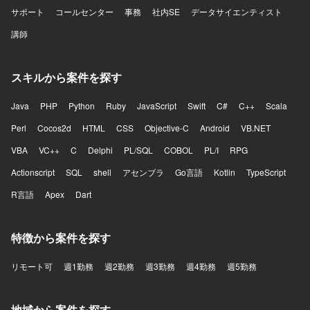
サポート
コールセンター
事務
社内SE
データサイエンティスト
講師
スキルから案件を探す
Java
PHP
Python
Ruby
JavaScript
Swift
C#
C++
Scala
Perl
Cocos2d
HTML
CSS
Objective-C
Android
VB.NET
VBA
VC++
C
Delphi
PL/SQL
COBOL
PL/I
RPG
Actionscript
SQL
shell
アセンブラ
Go言語
Kotlin
TypeScript
R言語
Apex
Dart
特徴から案件を探す
リモート可
週1勤務
週2勤務
週3勤務
週4勤務
週5勤務
地域から案件を探す