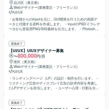
品川区（東京都）
Webデザイナー
(業務委託・フリーランス)
UI/UX
・お客様からのinputを元に、GUI開発を行うための画面デ
ータと付随する資料を作成します。 ・inputのPSD/イラレデ
ータから実装用PNG/SVG素材を出力します。 ・Photoshop
上で画面データを作成します。 ・仕様書にデザイン指示内
容を記載します。 ・inputの差分を把握し、差分を管理しま
す。
募集終了
【UI/UX】UIUXデザイナー募集
800,000
〜
円/月
港区（東京都）
Webデザイナー
(業務委託・フリーランス)
UI/UX
・ランディングページ（LP）の設計・制作を行います。 ・
リスティング広告やディスプレイ広告の訴求内容を考慮し
たLPデザインを担当します。 ・ユーザー心理・行動を分析
した効果的な情報設計を行います。 ・Webサイトのデザイ
ン・改善を行います。 ・生成AIスクールや法人向けDX研修
の公式サイトのUI/UX設計を担当します。 ・ユーザビリテ
募集終了
ィテストを通じた改善施策を実施します。 ・ブランドのビ