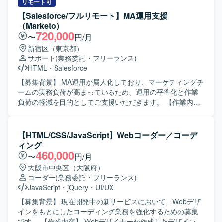
プに集中しながら、主体的にプロダクト価値向上に寄与で
り組みをリードしていただきます。エンジニア組織のマネ
リモート可
きるポジションです。 【開発環境】 フロントエンドは
ジメントとして、メンバーの1on1や成長支援、レビュー文
【Salesforce/フルリモート】MA運用支援
ReactおよびTypeScript、MUIを採用し、バックエンドは
化の醸成などのピープルマネジメントもお任せいたしま
（Marketo）
NodeおよびTypeScriptで構成されています。インフラには
す。また、CursorやGeminiを日常業務に組み込んだ「AIと
720,000
〜
円/月
AWSとCDKを利用し、ソースコード管理およびCI/CDには
共に開発する文化」の推進や環境整備にも携わっていただ
新宿区（東京都）
GitHubおよびGitHub Actionsを使用しています。デザインに
きます。 【求める人物像】 能動的にコミュニケーションを
サポート
(業務委託・フリーランス)
はFigmaおよびmiro、ドキュメント管理にはNotionを用い、
取りながら複数職種を巻き込み、主体的にプロジェクトを
HTML
・
Salesforce
Slackやバーチャルオフィスツールを活用したコミュニケー
推進できる方を求めております。組織やプロダクトの成長
ション環境が整備されています。AIを活用したSpec Driven
に高い関心を持ち、変革期の環境を楽しみながらリードい
【募集背景】 MA運用が属人化しており、マーケティングチ
Developmentとして、Claude CodeやCursorなどのツール
ただける方が望ましいです。 【ポジションの魅力】 自社プ
ームの実務負荷が高まっているため、運用の平準化と作業
も導入されています。
ロダクト開発、BPaaS、クライアントワークと複数のチー
負荷の軽減を目的としてご支援いただきます。 【作業内
ムが存在する環境で、マネジメント層として組織の変革と
容】 提供されたコンテンツをもとに、Marketoを中心とし
成長に深くコミットしていただけます。最先端のAI開発環
たMAツールでの実装から運用までをご担当いただきます。
境を活用しながら、裁量の大きいポジションでWebサービ
具体的には、メール配信の設定、キャンペーンの設計およ
【HTML/CSS/JavaScript】Webコーダー／コーデ
ス改善や新機能開発に取り組める点が大きな魅力です。
び設定、リスト操作、プログラムやトークンの実装・調整
ィング
【開発環境】 言語/フロント：TypeScript, JavaScript, React
など、各種マーケティング施策の実務オペレーションを行
460,000
〜
円/月
インフラ/データ：AWS, BigQuery, GitHub AI環境：Gemini,
っていただきます。 【求める人物像】 MA運用におけるル
大阪市中央区（大阪府）
Cursor ツール：Slack, Notion, Google Workspace を利用し
ールやテンプレートを正確に守りながら作業を進められる
コーダー
(業務委託・フリーランス)
ております。
方を求めています。細かな確認作業やテスト・チェック対
JavaScript
・
jQuery
・
UI/UX
応を丁寧に行い、安定した品質で運用を継続できる方が望
ましいです。 【ポジションの魅力】 MA運用の実務を通じ
【募集背景】 現在開発中の新サービスにおいて、Webデザ
て、マーケティングオートメーション領域の知見を深める
インをもとにしたコーディング業務を強化するための募集
ことができます。属人化している運用の平準化に関わるこ
です。 【作業内容】 Webデザイナーが作成したデザインカ