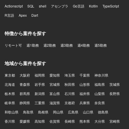
Actionscript
SQL
shell
アセンブラ
Go言語
Kotlin
TypeScript
R言語
Apex
Dart
特徴から案件を探す
リモート可
週1勤務
週2勤務
週3勤務
週4勤務
週5勤務
地域から案件を探す
東京都
大阪府
福岡県
愛知県
埼玉県
千葉県
神奈川県
北海道
青森県
岩手県
宮城県
秋田県
山形県
福島県
茨城県
栃木県
群馬県
新潟県
富山県
石川県
福井県
山梨県
長野県
岐阜県
静岡県
三重県
滋賀県
京都府
兵庫県
奈良県
和歌山県
鳥取県
島根県
岡山県
広島県
山口県
徳島県
香川県
愛媛県
高知県
佐賀県
長崎県
熊本県
大分県
宮崎県