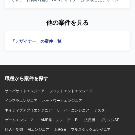
とで、運用設計や改善提案にも携わる機会があり、マーケ
ンプ（Figma／XD／Photoshop等）をもとに、HTML／CSS
ティングチームの中核メンバーとしてご活躍いただけま
／JavaScriptを用いたコーディング・実装業務を行っていた
す。 【開発環境】 MAツールとしてMarketoを中心に、
だきます。レスポンシブデザインへの対応や、デザインを
他の案件を見る
HTML/CSSで構成されたLPやフォームを取り扱う環境とな
忠実に再現する実装も担当していただきます。 【求める人
ります。
物像】 デザイン意図を汲み取りながら、細部までこだわっ
てコーディングができる方を求めています。AIツールを活
「デザイナー」の案件一覧
用した効率的な開発に前向きで、チームメンバーと積極的
にコミュニケーションを取りながら作業を進められる方が
望ましいです。 【ポジションの魅力】 AIツールを積極的に
活用できる環境で、最新のAI活用ノウハウを実務を通じて
身につけることができます。メンバー同士のコミュニケー
ションが活発で活気のある現場であり、裁量を持って実
職種から案件を探す
装・コーディングに関わることができます。 【開発環境】
デザインカンプにFigma／XD／Photoshop等を使用し、フ
ロントエンド実装にHTML／CSS／JavaScriptを用いた環境
サーバサイドエンジニア
フロントエンドエンジニア
です。
インフラエンジニア
ネットワークエンジニア
ネイティブアプリエンジニア
サーバーエンジニア
テスター
ゲームエンジニア
LAMP系エンジニア
PL
汎用機
ブリッジSE
組込・制御
AIエンジニア
上級SE
フルスタックエンジニア