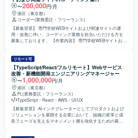
と画面設計を実施していただきます。Figmaを用いたワイヤ
200,000
〜
円/月
ーフレームやモックアップ、インタラクティブなプロトタ
港区（東京都）
イプの作成を行い、開発チームやステークホルダーと仕様
コーダー
(業務委託・フリーランス)
をすり合わせながら意思決定から実装までを一気通貫で推
進していただきます。また、競合サービスの調査・分析を
【募集背景】 専門学校WEBサイトおよび関連サイトの運
通じて自社サービスの改善点や差別化ポイントを明確に
用・改善に伴い、コーディング業務を担当いただける方を
し、実装後の動作確認や受入テスト、品質確認まで担当し
募集しております。 【作業内容】 専門学校WEBサイトおよ
ていただきます。 【求める人物像】 素直で誠実に業務に向
び関連サイトにおけるページ追加や更新、修正対応などの
き合い、物事の本質を理解しようとする姿勢をお持ちの方
コーディング業務を行っていただきます。デザインデータ
を求めています。能動的かつ自立的に仕事に取り組み、成
をもとにしたHTML/CSSでの実装や、既存ページの調整・
リモート可
果にこだわりながらデータドリブンに意思決定できる方が
改修を中心にご対応いただきます。 【求める人物像】 サイ
【TypeScript/React/フルリモート】Webサービス
望ましいです。チームとして助け合いながら業務を遂行で
トの目的や構成を理解しながら、丁寧かつ正確にコーディ
改善・新機能開発エンジニアリングマネージャー
き、失敗を恐れず前向きにチャレンジできる方、自らステ
ングができる方を求めております。コミュニケーションを
1,000,000
〜
円/月
ークホルダーと積極的にコミュニケーションを取り事業を
取りながら柔軟に対応いただける方ですと望ましいです。
港区（東京都）
推進してくださる方を歓迎いたします。 【ポジションの魅
【ポジションの魅力】 教育関連のWEBサイトに継続的に関
PL
(業務委託・フリーランス)
力】 モダンなWeb開発チームの一員として、新規プロダク
わることで、サイト全体の構造や運用方針を踏まえたコー
TypeScript
・
React
・
AWS
・
UI/UX
トの企画・設計段階から関わることができます。AIを用い
ディングスキルを身につけていただけます。デザイン意図
たSpec Driven Developmentなど、最新の開発手法を実務の
を反映した実装に携わることで、より実務的なフロントエ
【募集背景】 AIインテグレーターとしてプロダクトおよび
中で経験できる環境です。ライブラリや技術選定にも関与
ンドスキルの向上が期待できます。 【開発環境】
ソリューションを展開する企業において、組織の変革と成
でき、契約形態にかかわらず設計・実装・コードレビュー
HTML/CSSを中心としたコーディング環境を想定しており
長フェーズを支えるマネジメント層を強化するための募集
に参加できるフラットな組織で裁量高く働いていただけま
ます。
となります。 【作業内容】 クライアントのWebサービス改
す。リモートを中心とした環境のもと、開発とスキルアッ
善や新機能開発において、ABテストやUI/UX改善などの取