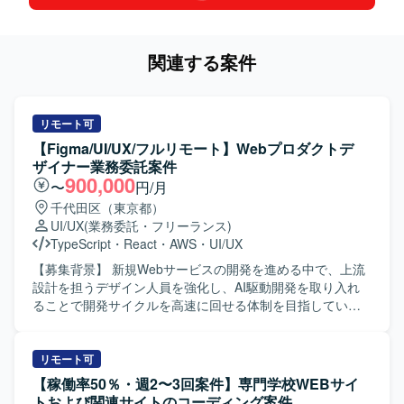
関連する案件
リモート可
【Figma/UI/UX/フルリモート】Webプロダクトデ
ザイナー業務委託案件
900,000
〜
円/月
千代田区（東京都）
UI/UX
(業務委託・フリーランス)
TypeScript
・
React
・
AWS
・
UI/UX
【募集背景】 新規Webサービスの開発を進める中で、上流
設計を担うデザイン人員を強化し、AI駆動開発を取り入れ
ることで開発サイクルを高速に回せる体制を目指している
ためです。 【作業内容】 当社の新規開発Webサービスにお
けるWebプロダクトデザイン業務全般を担当していただき
ます。ユーザーヒアリングを通じたニーズ・課題の把握、
リモート可
ユーザーストーリーおよびユースケースの定義、業務フロ
【稼働率50％・週2〜3回案件】専門学校WEBサイ
ーの整理を行い、サービス全体の情報アーキテクチャ設計
トおよび関連サイトのコーディング案件