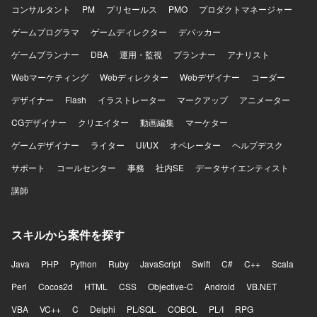
コンサルタント
PM
プリセールス
PMO
プロダクトマネージャー
ゲームプログラマ
ゲームディレクター
デバッカー
ゲームプランナー
DBA
運用・監視
プランナー
アナリスト
Webマーケティング
Webディレクター
Webデザイナー
コーダー
デザイナー
Flash
イラストレーター
マークアップ
アニメーター
CGデザイナー
クリエイター
動画編集
マーケター
ゲームデザイナー
ライター
UI/UX
オペレーター
ヘルプデスク
サポート
コールセンター
事務
社内SE
データサイエンティスト
講師
スキルから案件を探す
Java
PHP
Python
Ruby
JavaScript
Swift
C#
C++
Scala
Perl
Cocos2d
HTML
CSS
Objective-C
Android
VB.NET
VBA
VC++
C
Delphi
PL/SQL
COBOL
PL/I
RPG