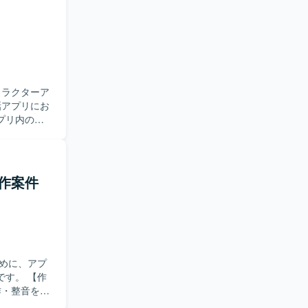
のマイクロ
メンバーと
アニメーショ
経験を積む
提案および
にすべき
・
。 ・
作 ・用途
実践的なスキ
仕様メモの
ャラクターア
付き演出リ
ツールを併用しな
プリ内の会
密に連携しな
がら、実装
。 【ポ
どう動く
きるポジショ
込み、待
、モバイル
一貫して担
できます。
作案件
、メッシ
表現提案に
ョット）、
）、素材側へ
）、演出一
M、エンジニ
めに、アプ
ジションで
。 【作
作・整音を担
きます。
ンクアップ