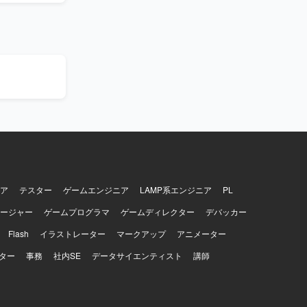
など、実装と密
出サウンド
し、「鳴ら
す。クイ
てストーリ
別に整理さ
数目安、優
【求め
ると分かり
とすり合わせ
意識して主
UIアニメ
ため、サウ
ア
テスター
ゲームエンジニア
LAMP系エンジニア
PL
/ aiff /
ージャー
ゲームプログラマ
ゲームディレクター
デバッカー
ルールに沿
Flash
イラストレーター
マークアップ
アニメーター
ター
事務
社内SE
データサイエンティスト
講師