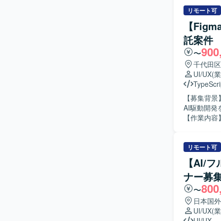
リモート可
【Fig
託案件
900
〜
千代田区
UI/UX
(
TypeScri
【募集背景
AI駆動開
【作業内容
ていただき
びユースケ
画面設計を
リモート可
クティブな
【AI/
がら意思決
ナー募
分析を通じ
800
スト、品質確認まで担当
〜
物事の本質
日本国外
取り組み、
UI/UX
(
として助け
UI/UX