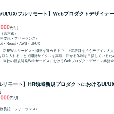
ma/UI/UX/フルリモート】Webプロダクトデザイナ
,000
円/月
（東京都）
業務委託・フリーランス)
pt
・
React
・
AWS
・
UI/UX
】 新規Webサービスの開発を進める中で、上流設計を担うデザイン人
発を取り入れることで開発サイクルを高速に回せる体制を目指しているた
】 当社の新規開発WebサービスにおけるWebプロダクトデザイン業務
ます。ユーザーヒアリングを通じたニーズ・課題の把握、ユーザースト
ースの定義、業務フローの整理を行い、サービス全体の情報アーキテク
実施していただきます。Figmaを用いたワイヤーフレームやモックアッ
プロトタイプの作成を行い、開発チームやステークホルダーと仕様をす
フルリモート】HR領域新規プロダクトにおけるUI/U
定から実装までを一気通貫で推進していただきます。また、競合サービ
集
て自社サービスの改善点や差別化ポイントを明確にし、実装後の動作確
,000
していただきます。 【求める人物像】 素直で誠実に業務に向き合い、
円/月
を理解しようとする姿勢をお持ちの方を求めています。能動的かつ自立
成果にこだわりながらデータドリブンに意思決定できる方が望ましいで
業務委託・フリーランス)
合いながら業務を遂行でき、失敗を恐れず前向きにチャレンジできる方