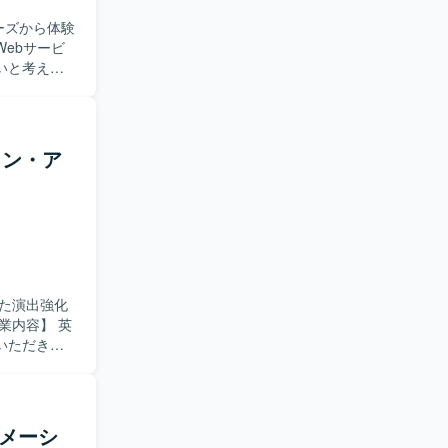
迎いたしま
ーズから体験
ebサービ
最新の開発手法
いと考えて
にかかわら
だけます。
仮説を踏まえ
プロダクト
UIデザイ
sor等のAIツ
ています。インフ
イン・ア
者、プロダ
Actionsを
トの立ち上
、Slack
仮説検証、
。AIを活
見据えた
も導入されていま
。 ・デザイ
ジニアと協
いた演出強化
ます。 ・
を求めてお
いただきま
り組める方
ルさ・おし
定しており
出箇所・タイ
求めており
作～調整まで
。 ・自ら手
げるための
ニメーシ
心としたUI
リードできる