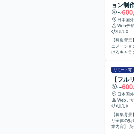
ョン制
アニメーシ
環境です。
600
インタラク
密に連携し
〜
ンの制作 
ことができ
日本国外
制作 ・用
か」を定義
Webデ
Lottie
Figma
UI/UX
（画面や状
ルを磨くことができます。 【開発環境】 
【募集背景
作成 ・可
ング環境を想定
ニメーション制作
ストの作成 【求める人物像】 仕様が固まる前段階でも、ラフな要件からどのように動かすと良
がらプロト
けるキャラ
いかを主体
話体験や学
がら、最短
へつながる
ジションの
か）を踏ま
リモート可
ンです。シ
機、喜び、
アプリのマ
【フル
当いただき
開発メンバ
600
〜
ュ、制約の
も携わっていただけます。 【開発環境】 Figma、
State 
日本国外
利用して業
のフィード
Webデ
覧の整理などを行っていただ
UI/UX
件から「ど
【募集背景
アと密に連
リ全体の効
す。 【ポジションの魅力】 英会話アプリのキャラクター表現に深く関わり、会話体験や学習体
業内容】 
験そのもの
当いただき