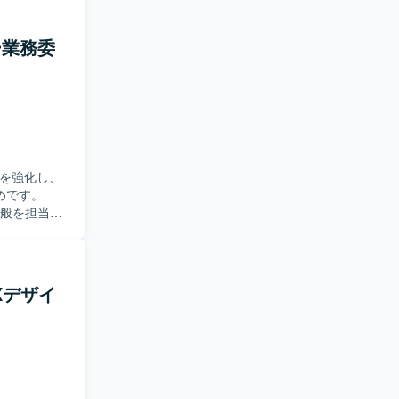
ー業務委
員を強化し、
めです。
全般を担当し
ーリーおよ
チャ設計と
プ、インタラ
り合わせな
Xデザイ
スの調査・
認や受入テ
的に仕事に
す。チーム
、自らステ