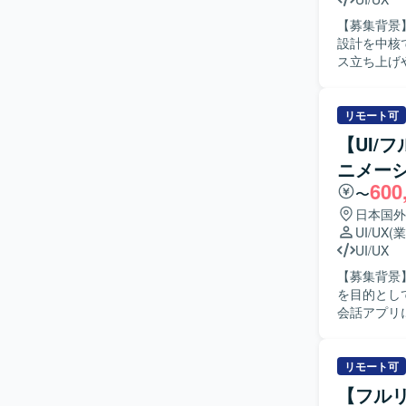
ークホルダ
【募集背景
す。 【ポジションの魅力】 モダンなWeb開発チームの一員として、新規プロダクトの企画・設
設計を中核
計段階から関
ス立ち上げ
を実務の中
おります。 【作業内容】 ・AIを活用したHR領域の新規プロダクトにおけるUX設計、情報設
ず設計・実
計、UIデ
リモートを
た体験設計
リモート可
価値向上に寄与できるポジ
ン、プロトタイ
TypeScr
【UI/
ールを活用
ラにはAWSと
ニメー
クトマネー
使用していま
600
げと改善を
やバーチャ
〜
リリース後
用したSpec
日本国外
LP、オン
す。
UI/UX
(
ンシステム
UI/UX
働し、実装連携や
【募集背景
での成果創
を目的としてU
作って終わ
会話アプリ
ります。 
す。UIは
を歓迎いた
ゃれさ」を
ます。 ・
ミング・強
リモート可
ます。 ・
一貫した対
を動かし、事業
【フルリ
方式や受け
・AIを活