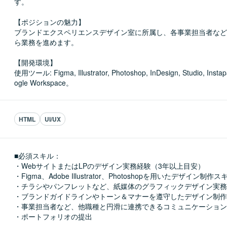
す。

【ポジションの魅力】

ブランドエクスペリエンスデザイン室に所属し、各事業担当者など
ら業務を進めます。

【開発環境】

使用ツール: Figma, Illustrator, Photoshop, InDesign, Studio, Instap
ogle Workspace。
HTML
UI/UX
■必須スキル：
・WebサイトまたはLPのデザイン実務経験（3年以上目安）

・Figma、Adobe Illustrator、Photoshopを用いたデザイン制作スキ
・チラシやパンフレットなど、紙媒体のグラフィックデザイン実務
・ブランドガイドラインやトーン＆マナーを遵守したデザイン制作
・事業担当者など、他職種と円滑に連携できるコミュニケーション
・ポートフォリオの提出