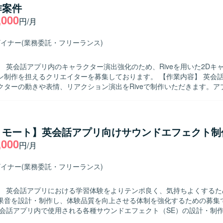
作案件
ョンデザイン業務 ・ボタンタップ、押下フィードバック、状態変化など
 ・事業責任者やプロダクトマネージャー、エンジニア、マーケティング
,000
ション制作 ・画面遷移におけるUIトランジション設計 ・ローディング
ながら、事業開発・プロダクト開発・マーケティングを一体で推進する
円/月
・チェックイン、称号更新など仕様側の演出要素に対するアニメーション
ます。 ・抽象度の高い事業仮説やユーザー課題から、「どのような体験
途、尺、ループ有無、トリガー条件、優先度などを含む演出一覧の整理 
し、検証を重ねながらプロダクトの勝ち筋をつくっていく経験ができます
ザイナー
(業務委託・フリーランス)
（.json）形式でのアニメーションデータ制作および状態別バリエーション制
や各種AIツールを活用しながら、デザインとプロトタイピングを高速に回す
態）、尺（秒数目安）、ループ有無、トリガー条件などをまとめた演出
・Figmaを中心としたUIデザインおよびプロトタイピ
】 英会話アプリ内のキャラクター演出強化のため、Riveを用いた2Dキ
能であれば、β版・12月版などフェーズごとの段階導入を想定した優先度
しております。 ・v0、Lovable、Claude Code、Cursor等のAI
を担えるクリエイターを募集しております。 【作業内容】 英会話アプリにお
タイプの作成と検証を行う環境です。
クターの動きや表情、リアクション演出をRiveで制作いただきます。ア
的に提案できる方を求めております。デザイナー、PM、エンジニアと
習体験に合わせて、自然さ、かわいさ、コミカルさのバランスを取りな
でアウトプットを形にしていける方にご活躍いただきたいと考えております
形で仕上げていただきます。 具体的には、仕様や要件（どんなシーンで
魅力】 学習体験に直結するUIアニメーションを裁量高く設計・制作で
え、Riveで成立する構造（パーツ階層、リグ、ステート設計）に落とし
ンプルなUIに対して演出で体験価値を引き上げる設計が求められるため
残念、驚きなどのキャラクターアニメーションを設計・制作・調整まで
イクロインタラクションやUIモーション設計のスキルを深く磨くことが
リモート】英会話アプリ向けサウンドエフェクト制
ます。Rive上でのキャラクター構造化（パーツ階層、ボーン、ウェイト
ーとの協業を通じて、実装前提を踏まえた現実的かつクリエイティブな
,000
円/月
設定）、リアクションを含む各種アニメーション制作（ループ、ワンシ
After Effects、Notion、Slackなどのツールを
Machineの設計・実装（入力や遷移設計、実装側が扱いやすい粒度への整理
務を行います。
バック（動かしやすい分割や差分、不足パーツの指摘、追加素材の依頼
ザイナー
(業務委託・フリーランス)
きます。 【求める人物像】 仕様が固まる前の段階でも、ラフな要
う動かすと良いか」を提案できる方を求めております。デザイナーやP
】 英会話アプリにおける学習体験をよりテンポ良く、気持ちよくするた
携しながら、短期間でアウトプットを形にしていける方にマッチするポ
果音を設計・制作し、体験品質を向上させる体制を強化するための募集です
英会話アプリ内で使用される各種サウンドエフェクト（SE）の設計・制
の印象を左右するクリティカルなアニメーション設計に携わることがで
ます。タップ音や正解・不正解のフィードバック音、クイズ完了音、ラ