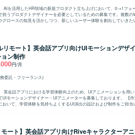
ーと積極的にコミュニケーションを取り事業を推進してくださる方を歓
】 AIを活用したHR領域の新規プロダクト立ち上げにおいて、0→1フェ
で担うプロダクトデザイナーを必要としているための募集です。複数のW
わることができます。AIを用いたSpec Driven Developmentなど、
やグロースの知見を活かしつつ、新しいユーザー体験を創出していきた
で経験できる環境です。ライブラリや技術選定にも関与でき、契約形態
装・コードレビューに参加できるフラットな組織で裁量高く働いていた
ザインを行っていただきます。 ・ユーザー課題、事業課題、マーケット
中心とした環境のもと、開発とスキルアップに集中しながら、主体的に
をリードしていただきます。 ・Figmaを用いたワイヤーフレーム作成、
ションです。 【開発環境】 フロントエンドはReactおよび
プ作成を行っていただきます。 ・v0、Lovable、Claude Code、Cur
ipt、MUIを採用し、バックエンドはNodeおよびTypeScriptで構成され
フルリモート】英会話アプリ向けUIモーションデザ
した動くプロトタイプの作成と検証を行っていただきます。 ・事業責任
CDKを利用し、ソースコード管理およびCI/CDにはGitHubおよびGitHub 
ション制作
ジャー、エンジニア、マーケティングメンバーと連携しながらプロダク
す。デザインにはFigmaおよびmiro、ドキュメント管理にはNotionを用い
,000
推進していただきます。 ・ユーザーインタビューや定量データに基づく
ルオフィスツールを活用したコミュニケーション環境が整備されています
円/月
の効果検証および改善施策の立案を行っていただきます。 ・グロースを
 Driven Developmentとして、Claude CodeやCursorなどのツール
ボーディング、初回体験、継続利用体験の改善に取り組んでいただきます
業務委託・フリーランス)
やコンポーネント設計の整備および運用を行っていただきます。 ・エン
仕様調整、UIの品質担保を行っていただきます。 【求める人物像】 ・チーム
】 英会話アプリにおける学習体験向上のため、UIアニメーションを用
出を重視し、関係部署と連携しながら制作を進行できる方を想定しており
Iモーションデザイナー・UIアニメーターを募集しております。 【作業内容】 英
りではなく、届けて・試して・改善するプロセスに喜びを感じられる方
において、学習体験を気持ちよくするUI演出の設計および制作をご担当
・ユーザー視点に立ち、成果に対して責任感を持ってクリエイティブに取
シンプル寄りであるため、アニメーションによって「手触り」や「コミカ
します。 ・広告とプロダクトなど領域を横断して価値発揮したい方を想
補う方針です。 ・どこにUIアニメーションを入れるべきかを含め、演
構造的に事象を捉え、ボトルネックを特定しながら改善に取り組める方を
弱を体験設計の観点から提案する業務 ・UIアニメーションの設計～制
限られた情報から仮説を立て、高速でPDCAを回せる方を歓迎いたします
応 ・開発メンバーとすり合わせながら、制作物をスムーズに実装へつな
数字に責任を持って取り組める方を想定しております。 【ポジションの魅力】
モート】英会話アプリ向けRiveキャラクターア
渡し形式の整理 ・モバイルアプリ向けのマイクロインタラクションを中
用したHR領域の新規プロダクトにおいて、0→1フェーズから体験設計を