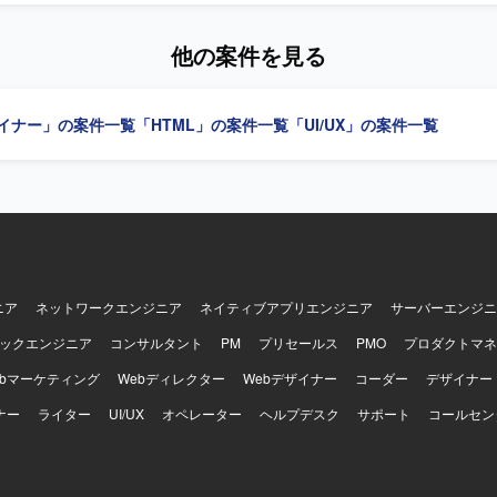
心としたワークフローの構築や、State Machine設計、素材要件の整理
などの軽いファンファーレといったゲーミフィケーション要素を含む演
計の経験を積むことができます。 【開発環境】 Figma、Rive、Notion、
いただきます。既存の仕様や素材一覧をもとにSEが必要な箇所を洗い出
などのツールを用いて制作およびコミュニケーションを行います。
他の案件を見る
・長さ・音量・バリエーション）」を提案しながら設計していただきま
、報酬・進捗系の各画面・状態に応じたSEのトーンを整え、必要に応じ
に紐づく環境音の要否も含めて検討していただきます。最終的には用途
ザイナー」の案件一覧
「HTML」の案件一覧
「UI/UX」の案件一覧
源一式の制作・納品、命名・管理ルールに沿ったファイル整理、用途や秒
バリエーション等をまとめたSE一覧表の作成までを行っていただきます。 
 体験設計の観点から「正解音はこの方向性が良い」「ここにも音を付け
いった提案ができる方を求めています。PMやデザイナー、エンジニア
ら、柔軟にコミュニケーションを取り、短期間で実運用に乗せることを
 【ポジションの魅力】 学習体験の核となるサウンドエフェク
担い、アプリ全体の体験品質に大きく影響を与えられるポジションです。
ゲーム的な演出と連携しながら、世界観とサウンドを一体で設計できる
スキルを高いレベルで発揮・深化させる機会があります。 【開発環境】 コミュ
ニア
ネットワークエンジニア
ネイティブアプリエンジニア
サーバーエンジニ
はNotionやSlackなどのコラボレーションツールを利用し、納品形式はwav 
ックエンジニア
コンサルタント
PM
プリセールス
PMO
プロダクトマネ
を想定しています。サンプルレートやラウドネス基準などはプロダクトの
ていただきます。
ebマーケティング
Webディレクター
Webデザイナー
コーダー
デザイナー
ナー
ライター
UI/UX
オペレーター
ヘルプデスク
サポート
コールセン