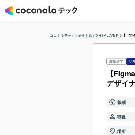
>
>
>
【Fig
ココナラテック
案件を探す
HTMLの案件
リ
募集終了
【Figm
デザイ
報酬
職種
場所