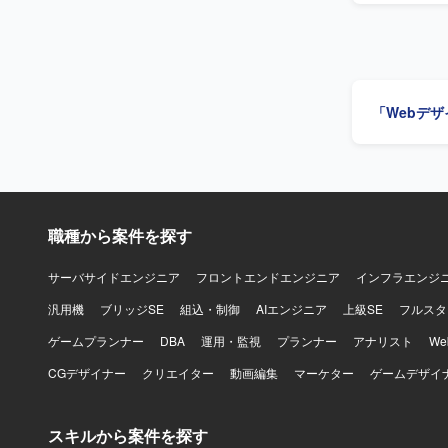
Riveを中
や報酬獲得
接に結びついた表現設
を制作して
Slack
し方（頻度
ズ、操作系
ーやシーン
「Webデ
れたSE音
先度、音量や
る人物像】
やすい」と
を行いなが
体的に動ける方が望ましいです。
職種から案件を探す
トを一手に
ーションや
ンドデザインの
サーバサイドエンジニア
フロントエンドエンジニア
インフラエンジ
ニケーションに
汎用機
ブリッジSE
組込・制御
AIエンジニア
上級SE
フルスタ
mp3など
って制作し
ゲームプランナー
DBA
運用・監視
プランナー
アナリスト
W
CGデザイナー
クリエイター
動画編集
マーケター
ゲームデザイ
スキルから案件を探す