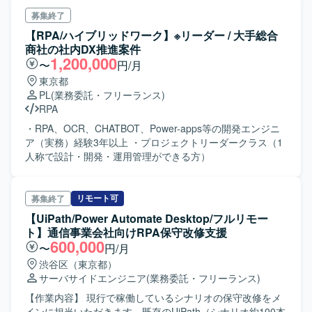
募集終了
【RPA/ハイブリッドワーク】※リーダー / 大手総合
商社の社内DX推進案件
1,200,000
〜
円/月
東京都
PL
(業務委託・フリーランス)
RPA
・RPA、OCR、CHATBOT、Power-apps等の開発エンジニ
ア（実務）経験3年以上 ・プロジェクトリーダークラス（1
人称で設計・開発・運用管理ができる方）
リモート可
募集終了
【UiPath/Power Automate Desktop/フルリモー
ト】通信事業会社向けRPA保守改修支援
600,000
〜
円/月
渋谷区（東京都）
サーバサイドエンジニア
(業務委託・フリーランス)
【作業内容】 現行で稼働しているシナリオの保守改修をメ
インに担当いただきます。既存のUiPath（シナリオ約100本