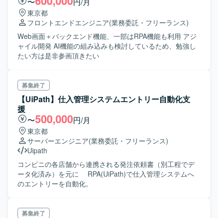
600,000
〜
円/月
東京都
フロントエンドエンジニア
(業務委託・フリーランス)
Web画面＋バックエンド機能、一部はRPA機能も利用 アジ
ャイル開発 AI機能の組み込みも検討しているため、勉強し
たい方は是非参画頂きたい
募集終了
【UiPath】仕入管理システムエントリー自動化支
援
500,000
〜
円/月
東京都
サーバーエンジニア
(業務委託・フリーランス)
Uipath
コンビニの各店舗から連携される発注依頼書（別工程でデ
ータ化済み）を元に RPA(UiPath)で仕入管理システムへ
のエントリーを自動化。
募集終了