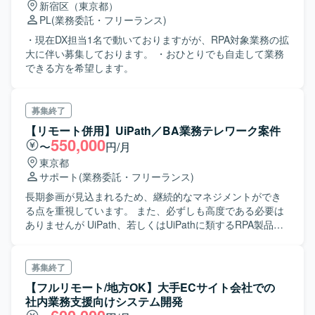
新宿区（東京都）
PL
(業務委託・フリーランス)
・現在DX担当1名で動いておりますがが、RPA対象業務の拡
大に伴い募集しております。 ・おひとりでも自走して業務
できる方を希望します。
募集終了
【リモート併用】UiPath／BA業務テレワーク案件
550,000
〜
円/月
東京都
サポート
(業務委託・フリーランス)
長期参画が見込まれるため、継続的なマネジメントができ
る点を重視しています。 また、必ずしも高度である必要は
ありませんが UiPath、若しくはUiPathに類するRPA製品の
開発経験があることが求められています。
募集終了
【フルリモート/地方OK】大手ECサイト会社での
社内業務支援向けシステム開発