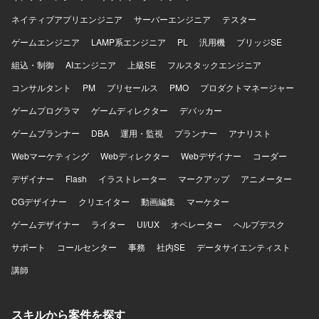
ネイティブアプリエンジニア
サーバーエンジニア
テスター
ゲームエンジニア
LAMP系エンジニア
PL
汎用機
ブリッジSE
組込・制御
AIエンジニア
上級SE
フルスタックエンジニア
コンサルタント
PM
プリセールス
PMO
プロダクトマネージャー
ゲームプログラマ
ゲームディレクター
デバッカー
ゲームプランナー
DBA
運用・監視
プランナー
アナリスト
Webマーケティング
Webディレクター
Webデザイナー
コーダー
デザイナー
Flash
イラストレーター
マークアップ
アニメーター
CGデザイナー
クリエイター
動画編集
マーケター
ゲームデザイナー
ライター
UI/UX
オペレーター
ヘルプデスク
サポート
コールセンター
事務
社内SE
データサイエンティスト
講師
スキルから案件を探す