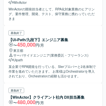
WinActor
WinActorの開発担当者として、RPA化対象業務のヒアリン
グ、要件整理、開発、テスト、保守業務に携わっていただ
きま
募集終了
【Ui-Path/九段下】エンジニア募集
450,000
〜
円/月
東京都
サーバサイドエンジニア
(業務委託・フリーランス)
Uipath
某企業でRPA開発を行っている、SIerプロパーと2名体制で
作業を進めていただきます。 お客様はOrchestratorを導入
されており、Orchestratorの経験も活かせます。
募集終了
【WinActor】クライアント社内 DX担当募集
480,000
〜
円/月