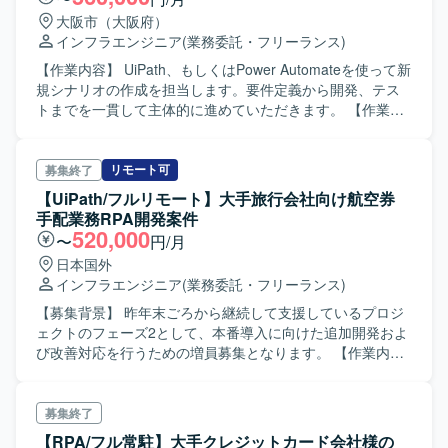
大阪市（大阪府）
インフラエンジニア
(業務委託・フリーランス)
【作業内容】 UiPath、もしくはPower Automateを使って新
規シナリオの作成を担当します。要件定義から開発、テス
トまでを一貫して主体的に進めていただきます。 【作業工
程】 要件定義～テスト、保守運用を行います。
リモート可
募集終了
【UiPath/フルリモート】大手旅行会社向け航空券
手配業務RPA開発案件
520,000
〜
円/月
日本国外
インフラエンジニア
(業務委託・フリーランス)
【募集背景】 昨年末ごろから継続して支援しているプロジ
ェクトのフェーズ2として、本番導入に向けた追加開発およ
び改善対応を行うための増員募集となります。 【作業内
容】 航空券手配業務の自動化に向けて、メールでの依頼受
領から搭乗者カルテの作成、予約状況の確認、見積もりメ
ール連携までの一連の業務フローを対象としたRPA開発を
募集終了
行います。AI Agentを活用した自動化基盤の上で、UiPath
【RPA/フル常駐】大手クレジットカード会社様の