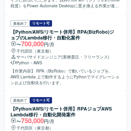
程度）をPower Automate Desktopに置き換える作業が進ん
でおりますが、既存のUiPathシナリオの改修作業も並行し
て対応いただきます。 【作業内容】 顧客折衝、保守改修、
テストを担当いただきます。
リモート可
募集終了
【Python/AWS/リモート併用】RPA(BizRobo)ジ
ョブのLambda移行・自動化案件
700,000
〜
円/月
千代田区（東京都）
サーバサイドエンジニア
(業務委託・フリーランス)
Python
・
AWS
【作業内容】 RPA（BizRobo）で動いているジョブを、
AWS Lambda 上で動作するようにPythonでマイグレーショ
ンおよび自動化を行います。
リモート可
募集終了
【Python/AWS/リモート併用】RPAジョブAWS
Lambda移行・自動化開発案件
750,000
〜
円/月
千代田区（東京都）