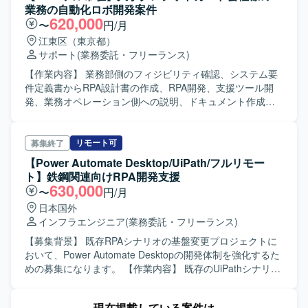
Studioを用いたワークフロー設計・開発および改修、動作確
業務の自動化ロボ開発案件
認、ドキュメント作成などを担当していただきます。ま
620,000
〜
円/月
た、業務担当者とのコミュニケーションを通じた要件整理
江東区（東京都）
や仕様のすり合わせも行っていただきます。 【求める人物
サポート
(業務委託・フリーランス)
像】 業務プロセスを自ら理解・整理しながら、自走して開
発を進めていただける方を求めております。関係者とのコ
【作業内容】 業務部側のフィジビリティ確認、システム要
ミュニケーションを通じて要件や課題を適切に整理し、品
件定義書からRPA設計書の作成、RPA開発、支援ツール開
質や保守性を意識したワークフロー設計・実装ができる方
発、業務オペレーション側への説明、ドキュメント作成、
が望ましいです。新しい技術やAI活用に対して前向きに取
リリース手順の確立、リリース対応 【ポジションの魅力】
り組める方を歓迎いたします。 【ポジションの魅力】 大手
Uipath社が推進している生成AIを利用したロボ開発の案件と
企業の基幹業務プロセスを対象に、RPAとAI Agentを組み合
なります。 【開発環境】 UiPathを使用します。
リモート可
募集終了
わせた先進的な自動化に携わることができます。要件定義
【Power Automate Desktop/UiPath/フルリモー
から設計・開発まで一貫して関与できるため、業務理解か
ト】鉄鋼関連向けRPA開発支援
ら技術実装まで幅広い経験を積むことができます。今後の
630,000
〜
円/月
拡張フェーズも見据えた中長期プロジェクトのため、継続
日本国外
的に改善・高度化に関わっていただける環境です。 【開発
インフラエンジニア
(業務委託・フリーランス)
環境】 UiPath Studioを用いたRPA開発環境上で、AI Agent
と連携したワークフロー開発を行っていただきます。
【募集背景】 既存RPAシナリオの基盤変更プロジェクトに
おいて、Power Automate Desktopの開発体制を強化するた
めの募集になります。 【作業内容】 既存のUiPathシナリオ
（約140本程度）をPower Automate Desktopへ置き換える
開発をご担当いただきます。 顧客との要件・仕様調整、設
現在掲載している案件は