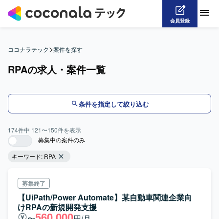
会員登録
>
ココナラテック
案件を探す
RPAの求人・案件一覧
条件を指定して絞り込む
174
件中
121
〜
150
件を表示
募集中の案件のみ
キーワード:
RPA
募集終了
【UiPath/Power Automate】某自動車関連企業向
けRPAの新規開発支援
560,000
〜
円/月