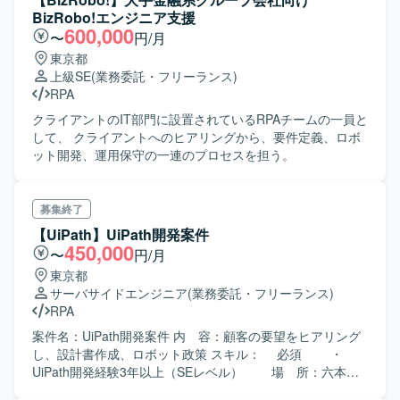
BizRobo!エンジニア支援
600,000
〜
円/月
東京都
上級SE
(業務委託・フリーランス)
RPA
クライアントのIT部門に設置されているRPAチームの一員と
して、 クライアントへのヒアリングから、要件定義、ロボ
ット開発、運用保守の一連のプロセスを担う。
募集終了
【UiPath】UiPath開発案件
450,000
〜
円/月
東京都
サーバサイドエンジニア
(業務委託・フリーランス)
RPA
案件名：UiPath開発案件 内 容：顧客の要望をヒアリング
し、設計書作成、ロボット政策 スキル： 必須 ・
UiPath開発経験3年以上（SEレベル） 場 所：六本木
一丁目駅 募 集：複数名 期 間：長期 単 価：スキル見合