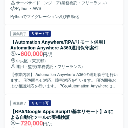
サーバサイドエンジニア
(業務委託・フリーランス)
Python
・
AWS
Pythonでマイグレーション及び自動化
リモート可
募集終了
【Automation Anywhere/RPA/リモート併用】
Automation Anywhere A360運用保守案件
600,000
〜
円/月
中央区（東京都）
運用・監視
(業務委託・フリーランス)
【作業内容】 Automation Anywhere A360の運用保守を行い
ます。 RPA問合せ対応、障害対応を行います。 RPA開発お
よび相談対応を行います。 PCのAutomation Anywhereセッ
トアップ、申請、発送等の作業を行います。 Automation
Anywhereを操作するPCの在庫管理を行います。 ライセン
ス管理を行います。
リモート可
募集終了
【RPA/Google Apps Script1/基本リモート】AIに
よる自動化ツールの実機検証
720,000
〜
円/月