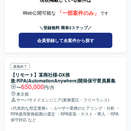
計、実装、単体・結合テストまで一連の工程をご対応いた
だきます。 既存シナリオの内容把握および最適な移行方法
「一部案件のみ」
の検討、ドキュメント整備なども行っていただきます。
Web公開可能な
です
【求める人物像】 RPA開発に主体的に取り組み、課題や改
善点を自ら発信いただける方を求めております。 顧客やメ
＼登録無料 簡単3ステップ／
ンバーと円滑にコミュニケーションを取りながら、粘り強
く業務を進められる方が望ましいです。 【ポジションの魅
会員登録して全案件から探す
力】 大規模なRPAシナリオの移行プロジェクトに参画いた
だけるため、Power Automate Desktopの経験を深く積むこ
とができます。 UiPathからの移行ノウハウなど、RPA基盤
更改プロジェクトに関する知見を広く得られる環境です。
【開発環境】 Power Automate Desktopを中心としたRPA開
募集終了
発環境での作業となります。
【リモート】某商社様-DX推
進:RPA(AutomationAnywhere)開発保守要員募集
650,000
〜
円/月
東京都
サーバサイドエンジニア
(業務委託・フリーランス)
<代表的な想定業務> ・ユーザー業務のヒアリング・分析 ・
RPA適用業務範囲の選定 ・RPA実装・テスト・導入 ・RPA
保守対応 など