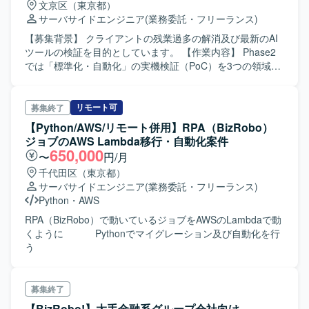
文京区（東京都）
サーバサイドエンジニア
(業務委託・フリーランス)
【募集背景】 クライアントの残業過多の解消及び最新のAI
ツールの検証を目的としています。 【作業内容】 Phase2
では「標準化・自動化」の実機検証（PoC）を3つの領域で
行います。 1. コミュニケーション業務：Google Formsへ
の依頼一本化、GAS連携、AIによるメールドラフト作成 2.
システム登録・チェック業務：RPAによるイベントシステ
リモート可
募集終了
ムへの自動転記、登録データと元データの自動突合・エラ
【Python/AWS/リモート併用】RPA（BizRobo）
ー報告書作成 3. ルーティーン業務：日次・週次の集計・報
ジョブのAWS Lambda移行・自動化案件
告業務におけるRPA活用 【求める人物像】 指示待ちではな
650,000
〜
円/月
く要件を理解し、自ら実装・検証を進められる方を求めて
千代田区（東京都）
います。
サーバサイドエンジニア
(業務委託・フリーランス)
Python
・
AWS
RPA（BizRobo）で動いているジョブをAWSのLambdaで動
くように Pythonでマイグレーション及び自動化を行
う
募集終了
【BizRobo!】大手金融系グループ会社向け