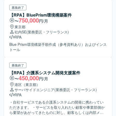
い
募集終了
【RPA】BluePrism環境構築案件
750,000
〜
円/月
東京都
社内SE
(業務委託・フリーランス)
RPA
Blue Prism環境構築手順作成（参考資料あり）およびインス
トール
募集終了
【RPA】介護系システム開発支援案件
450,000
〜
円/月
港区（東京都）
サーバサイドエンジニア
(業務委託・フリーランス)
RPA
・自社サービスである介護系システムの開発に携わってい
ただきます。 ・サービスを取り入れたい顧客や事業部側か
ら要望があがってきたものに対し、顧客もしくは内部メン