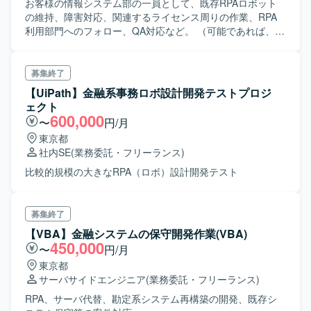
お客様の情報システム部の一員として、既存RPAロボット
の維持、障害対応、関連するライセンス周りの作業、RPA
利用部門へのフォロー、QA対応など。 （可能であれば、で
すが、システム更改案件企画、プロジェクト推進等も役割
としてはあります。）
募集終了
【UiPath】金融系事務ロボ設計開発テストプロジ
ェクト
600,000
〜
円/月
東京都
社内SE
(業務委託・フリーランス)
比較的規模の大きなRPA（ロボ）設計開発テスト
募集終了
【VBA】金融システムの保守開発作業(VBA)
450,000
〜
円/月
東京都
サーバサイドエンジニア
(業務委託・フリーランス)
RPA、サーバ代替、勘定系システム再構築の開発、既存シ