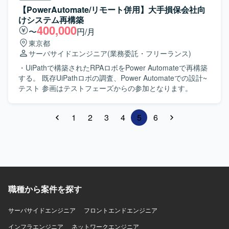
【PowerAutomate/リモート併用】大手損保会社向
けシステム再構築
400,000
〜
円/月
東京都
サーバサイドエンジニア
(業務委託・フリーランス)
・UiPathで構築されたRPAロボをPower Automateで再構築
する。 既存UiPathロボの調査、Power Automateでの設計~
テスト 参画はテストフェーズからの参加となります。
1
2
3
4
5
6
職種から案件を探す
サーバサイドエンジニア
フロントエンドエンジニア
インフラエンジニア
ネットワークエンジニア