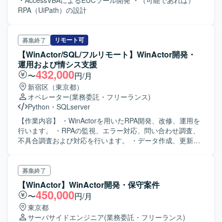
・AccessVBAによるEUCツール開発 ・（可能であれば）
RPA（UiPath）の設計
リモート可
募集終了
【WinActor/SQL/フルリモート】WinActor開発・
運用および情シス支援
432,000
〜
円/月
新宿区（東京都）
オペレーター
(業務委託・フリーランス)
Python
・
SQLserver
【作業内容】 ・WinActorを用いたRPA開発、改修、運用を
行います。 ・RPAの監視、エラー対応、問い合わせ調査、
不具合調査および対応を行います。 ・データ作成、更新、
各種アカウント発行など情報システム部における定型業務
を行います。 ・RPAプロセスが夜間も稼働しているため、
朝の利用に向けたデータ抽出処理が正しく動作しているか
募集終了
の監視を行います。 ・VBSおよびVBA、DOS、Pythonを用
【WinActor】WinActor開発・保守案件
いたツール作成やスクリプト改修を行います。 ・データ連
450,000
〜
円/月
携処理の設計を行います。 ・マニュアルに基づいた各種定
東京都
型オペレーションを行います。 ・ユーザー対応および部門
サーバサイドエンジニア
(業務委託・フリーランス)
間調整を行います。