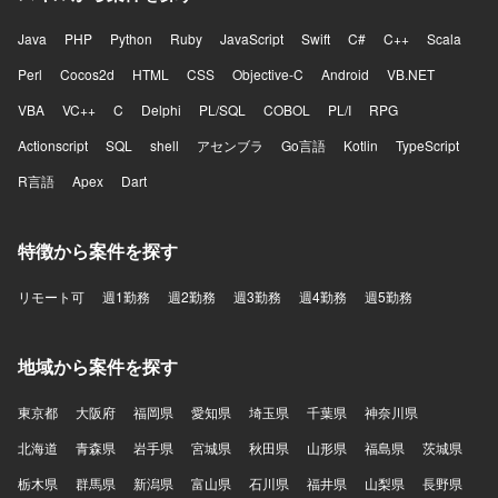
Java
PHP
Python
Ruby
JavaScript
Swift
C#
C++
Scala
Perl
Cocos2d
HTML
CSS
Objective-C
Android
VB.NET
VBA
VC++
C
Delphi
PL/SQL
COBOL
PL/I
RPG
Actionscript
SQL
shell
アセンブラ
Go言語
Kotlin
TypeScript
R言語
Apex
Dart
特徴から案件を探す
リモート可
週1勤務
週2勤務
週3勤務
週4勤務
週5勤務
地域から案件を探す
東京都
大阪府
福岡県
愛知県
埼玉県
千葉県
神奈川県
北海道
青森県
岩手県
宮城県
秋田県
山形県
福島県
茨城県
栃木県
群馬県
新潟県
富山県
石川県
福井県
山梨県
長野県