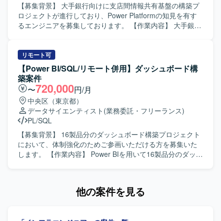
【募集背景】 大手銀行向けに支店間情報共有基盤の構築プ
ロジェクトが進行しており、Power Platformの知見を有す
るエンジニアを募集しております。 【作業内容】 大手銀行
における支店間情報共有基盤構築プロジェクトに参画し、
PoC（実証実験）の実施やPower Platformの環境設計、セキ
ュリティ設計をご担当いただきます。過去に別ベンダーが
リモート可
SharePointベースで実装した際に大量アクセスにより問題
【Power BI/SQL/リモート併用】ダッシュボード構
が発生した経緯を踏まえ、安定した基盤設計と検証を行っ
築案件
ていただきます。 【求める人物像】 Power Platformに関す
720,000
〜
円/月
る専門性を活かしつつ、顧客とコミュニケーションを取り
中央区（東京都）
ながら要件や懸念点を整理し、自律的に設計や検証を進め
データサイエンティスト
(業務委託・フリーランス)
ていただける方を求めております。過去の失敗事例を踏ま
PL/SQL
えて、リスクを考慮した提案や改善策を検討できる方が望
ましいです。 【ポジションの魅力】 大手銀行の情報共有基
【募集背景】 16製品分のダッシュボード構築プロジェクト
盤構築に上流工程から関わることができ、Power Platform
において、体制強化のためご参画いただける方を募集いた
を中心とした環境設計やセキュリティ設計の経験を積むこ
します。 【作業内容】 Power BIを用いて16製品分のダッシ
とができます。大量アクセスを想定した基盤の検証や改善
ュボードを構築していただきます。データソースとして
に携わることで、実践的なアーキテクチャ設計スキルを高
SnowflakeやExcelなどを用いてデータ連携を行います。リ
めることができます。 【開発環境】 Power Platform（モデ
ーダーの方には顧客ヒアリングや要件整理、詳細設計書作
他の案件を見る
ル駆動型アプリケーション、Power Automate）を中心とし
成、ダッシュボード設計、レビュー、Power BI構築をご担
た環境での設計および検証を行います。
当いただきます。メンバーの方にはPower BI構築、Power
Queryでのデータ加工、テストをご担当いただきます。