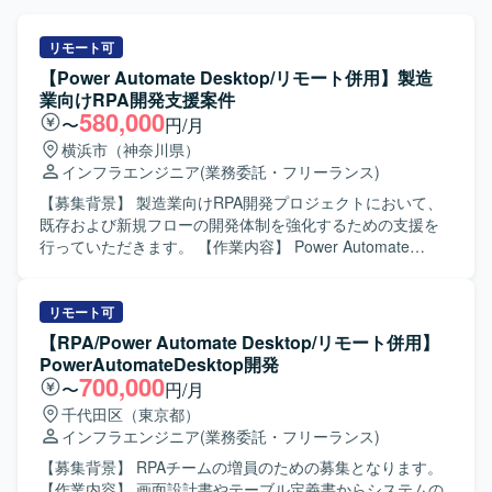
リモート可
【Power Automate Desktop/リモート併用】製造
業向けRPA開発支援案件
580,000
〜
円/月
横浜市（神奈川県）
インフラエンジニア
(業務委託・フリーランス)
【募集背景】 製造業向けRPA開発プロジェクトにおいて、
既存および新規フローの開発体制を強化するための支援を
行っていただきます。 【作業内容】 Power Automate
Desktopを用いたRPAの基本設計からテストまで一連の工程
を担当していただきます。 業務フローの整理や仕様確認を
行いながら、自動化シナリオの設計・実装・単体テスト・
リモート可
結合テストなどを実施いただきます。 【求める人物像】 顧
【RPA/Power Automate Desktop/リモート併用】
客と円滑にコミュニケーションを取りながら、自走して
PowerAutomateDesktop開発
RPA開発を推進できる方を求めています。 業務内容を正し
700,000
〜
円/月
く理解し、改善提案をしながら品質の高い自動化フローを
千代田区（東京都）
構築できる方を想定しています。 【ポジションの魅力】 製
インフラエンジニア
(業務委託・フリーランス)
造業の現場業務に密接に関わるRPA開発を通じて、業務効
率化や生産性向上に直接貢献することができます。 基本設
【募集背景】 RPAチームの増員のための募集となります。
計からテストまで幅広い工程を担当できるため、RPAエン
【作業内容】 画面設計書やテーブル定義書からシステムの