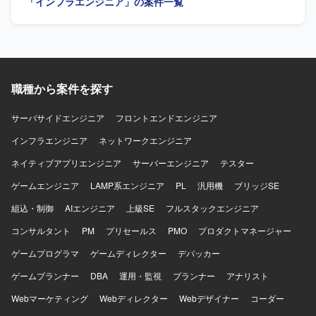
「インフラエンジニア」の案件一覧
【求める人物像】 顧客の要望を丁寧にヒアリングし、要件
を整理しながら主体的にダッシュボードのあるべき姿を検
討いただける方を求めています。チームメンバーとコミュ
ニケーションを取りながら、品質とスケジュールの両面を
意識して業務を遂行していただける方にご活躍いただけま
す。 【ポジションの魅力】 複数製品のダッシュボード構築
職種から案件を探す
を通じて、Power BIおよびデータ基盤に関する知見を幅広
く深めていただけます。リーダーポジションの方は上流工
程から設計、レビューまで一貫して関わることで、マネジ
サーバサイドエンジニア
フロントエンドエンジニア
メントと技術の双方でスキルアップが可能です。メンバー
インフラエンジニア
ネットワークエンジニア
ポジションの方もPower Queryによるデータ加工からダッ
シュボード構築まで一連の流れを経験していただけます。
ネイティブアプリエンジニア
サーバーエンジニア
テスター
【開発環境】 Power BI Desktop、Power Query、
ゲームエンジニア
Snowflake、Excel、SQLなどを利用してダッシュボードを
LAMP系エンジニア
PL
汎用機
ブリッジSE
構築いたします。
組込・制御
AIエンジニア
上級SE
フルスタックエンジニア
コンサルタント
PM
プリセールス
PMO
プロダクトマネージャー
ゲームプログラマ
ゲームディレクター
デバッカー
ゲームプランナー
DBA
運用・監視
プランナー
アナリスト
Webマーケティング
Webディレクター
Webデザイナー
コーダー