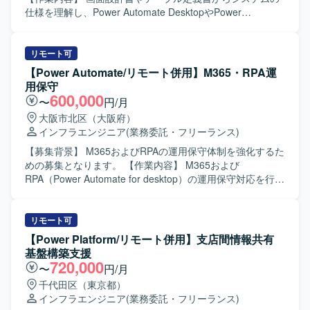
ジニアとしてのスキルを一貫して伸ばせる環境です。 【開
仕様を理解し、Power Automate DesktopやPower
発環境】 Power Automate Desktopを中心としたRPA開発環
Automateを活用した業務の自動化を行っていただきます。
境での業務となります。
【求める人物像】 RPAチームの一員として周囲と連携しな
がら業務の自動化に主体的に取り組んでいただける方を求
リモート可
めております。 【ポジションの魅力】 約130名体制の中で
【Power Automate/リモート併用】M365・RPA運
RPAチームの一員として、RPAを活用した業務自動化の経験
用保守
を積んでいただけます。 【開発環境】 Power Automate
600,000
〜
円/月
Desktop、Power AutomateなどのRPAツールを利用いたし
大阪市北区（大阪府）
ます。
インフラエンジニア
(業務委託・フリーランス)
【募集背景】 M365およびRPAの運用保守体制を強化するた
めの募集となります。 【作業内容】 M365および
RPA（Power Automate for desktop）の運用保守対応を行っ
ていただきます。 【求める人物像】 運用保守業務に主体的
に取り組み、関係者と円滑にコミュニケーションを取りな
がら業務を遂行していただける方を求めています。 【ポジ
リモート可
ションの魅力】 M365およびRPAの運用保守を通じて、業務
【Power Platform/リモート併用】支店間情報共有
自動化や効率化に関する知見を深めていただけます。 【開
基盤構築支援
発環境】 M365、Power Automate for desktopを中心とした
720,000
〜
円/月
環境での運用保守となります。
千代田区（東京都）
インフラエンジニア
(業務委託・フリーランス)