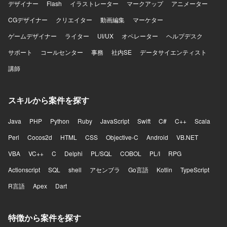
デザイナー
Flash
イラストレーター
マークアップ
アニメーター
CGデザイナー
クリエイター
動画編集
マーケター
ゲームデザイナー
ライター
UI/UX
オペレーター
ヘルプデスク
サポート
コールセンター
事務
社内SE
データサイエンティスト
講師
スキルから案件を探す
Java
PHP
Python
Ruby
JavaScript
Swift
C#
C++
Scala
Perl
Cocos2d
HTML
CSS
Objective-C
Android
VB.NET
VBA
VC++
C
Delphi
PL/SQL
COBOL
PL/I
RPG
Actionscript
SQL
shell
アセンブラ
Go言語
Kotlin
TypeScript
R言語
Apex
Dart
特徴から案件を探す