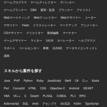
ゲームプログラマ
ツールを積極的に活用した開発環境です。
ゲームディレクター
デバッカー
ゲームプランナー
DBA
運用・監視
プランナー
アナリスト
Webマーケティング
Webディレクター
Webデザイナー
コーダー
デザイナー
Flash
イラストレーター
マークアップ
アニメーター
CGデザイナー
クリエイター
動画編集
マーケター
ゲームデザイナー
ライター
UI/UX
オペレーター
ヘルプデスク
サポート
コールセンター
事務
社内SE
データサイエンティスト
講師
スキルから案件を探す
Java
PHP
Python
Ruby
JavaScript
Swift
C#
C++
Scala
Perl
Cocos2d
HTML
CSS
Objective-C
Android
VB.NET
VBA
VC++
C
Delphi
PL/SQL
COBOL
PL/I
RPG
Actionscript
SQL
shell
アセンブラ
Go言語
Kotlin
TypeScript