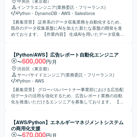
中央区（東京都）
ら主体的に開発を進められる方を求めております。要件や
インフラエンジニア
(業務委託・フリーランス)
仕様を正確に理解し、自ら課題を抽出して改善提案ができ
Python
・
DynamoDB
・
AWS
・
Salesforce
る方、チーム開発において協調性を持って取り組める方に
ご活躍いただける環境です。 【ポジションの魅力】 既存サ
【募集背景】 証券系のデータ収集業務を自動化するため、
ービスの保守開発を通じて、AWSを中心としたクラウドネ
既存のデータ収集基盤にAIを加えた新たな基盤の開発を進
イティブなバックエンド開発経験を積むことができます。
めております。 【作業内容】 生成AIを用いたデータ収集の
クライアントとの直接的なコミュニケーションを通じて、
技術検証で確立したプロンプトを既存処理へ組み込んでい
要件定義から実装まで一連の工程に携わることができるた
ただきます。 また、業務フローで必要となる各種アクティ
め、上流から下流まで幅広い経験を得られます。 【開発環
ビティの作成や、関連する処理ロジックの実装・改修を行
【Python/AWS】広告レポート自動化エンジニア
境】 バックエンドはAWS LambdaとPythonを中心に構成さ
っていただきます。 【求める人物像】 自発的に調査や検証
600,000
〜
円/月
れており、データベースにはDynamoDBやRDSを利用して
を進められる方を求めております。 また、関係者と積極的
渋谷区（東京都）
おります。メッセージキューとしてSQSを使用し、フロン
にコミュニケーションを取りながら業務を推進いただける
サーバサイドエンジニア
(業務委託・フリーランス)
トエンドはFlutterで実装されています。
方を歓迎いたします。 【ポジションの魅力】 生成AIを活用
Python
・
AWS
したデータ収集基盤の構築に携わることで、最新技術を用
いた業務自動化の知見を深めていただけます。 証券系シス
【募集背景】 グローバルパートナー事業部における広告配
テムにおけるデータ活用やサーバレスアーキテクチャのノ
信データの活用を強化するため、広告レポート業務の自動
ウハウも獲得いただけます。 【開発環境】 Pythonおよび
化を推進いただけるエンジニアを募集しております。 【作
AWSサーバレスサービス（AWS Lambda、StepFunctions、
業内容】 クライアント企業のゲームアプリに関する広告配
DynamoDB等）を用いた開発となります。
信データの収集・集計・レポート業務をご担当いただきま
す。具体的には、各広告媒体の広告APIを利用した配信デー
【AWS/Python】エネルギーマネジメントシステム
タの取得およびWebスクレイピングによるデータ収集、取
の商用化支援
得データの整形・集計、DBへの保存、レポートへの反映、
670,000
〜
円/月