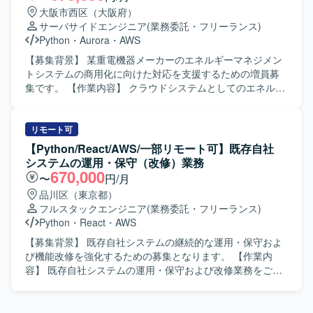
スプレッドシートのレポート枠作成と調整、予算超過アラ
大阪市西区（大阪府）
ートなど各種ツールの作成、内部BIツールのダッシュボー
サーバサイドエンジニア
(業務委託・フリーランス)
ド作成、外部クライアントへのデータ送信などを行ってい
Python
・
Aurora
・
AWS
ただきます。 【求める人物像】 広告配信データの特性を理
解しながら、自動化や効率化の観点で主体的に改善提案が
【募集背景】 某重電機器メーカーのエネルギーマネジメン
できる方を求めております。また、関係者とのコミュニケ
トシステムの商用化に向けた対応を支援するための増員募
ーションを通じて要件を整理し、着実に開発・運用までや
集です。 【作業内容】 クラウドシステムとしてのエネルギ
りきる姿勢をお持ちの方が望ましいです。 【ポジションの
ーマネジメントシステムに対して、AWS環境におけるシス
魅力】 大規模な広告配信データを扱いながら、レポート自
テムアーキテクチャ設計や開発を行います。必要事項の調
動化やツール開発を通じて業務プロセス全体の効率化に貢
査や要件の洗い出し、対応方針の策定などの上流工程を中
リモート可
献できるポジションです。データ基盤からレポーティング
心にご対応いただきます。上流工程を担当しているプロパ
【Python/React/AWS/一部リモート可】既存自社
まで一連の流れに携わることで、データエンジニアリング
ーを中心とした体制に参画し、開発要員としてシステム商
システムの運用・保守（改修）業務
やアナリティクスの知見を広く深めていただけます。 【開
用化に向けた各種対応を行います。 【求める人物像】 関係
670,000
〜
円/月
発環境】 言語はPythonとSQLを中心に、一部で
者と円滑にコミュニケーションを取りながら、基本設計以
品川区（東京都）
GoogleAppScriptを使用いたします。インフラおよびDBに
降の工程を主体的に進めていただける方を求めています。
フルスタックエンジニア
(業務委託・フリーランス)
はAWS（EC2、S3、Athena）を利用し、Jenkinsや
テスト観点をしっかり持ち、説明や実施を自律的に行える
Python
・
React
・
AWS
Redash、Git Hub、Visual Studio Codeなどのツールを用い
方を歓迎いたします。 【ポジションの魅力】 AWSを活用し
て開発・運用を行っております。
たクラウドベースのエネルギーマネジメントシステムに上
【募集背景】 既存自社システムの継続的な運用・保守およ
流工程から関わることができ、アーキテクチャ設計から開
び機能改修を強化するための募集となります。 【作業内
発、テストまで一貫して携わることができます。電力や
容】 既存自社システムの運用・保守および改修業務をご担
IoT、産業機器連携などのドメイン知識や、Infrastructure as
当いただきます。ソースコード解析を行い仕様書を再構築
Code といったクラウドネイティブな技術スタックを身につ
していただきます。ビジネスロジックの抽出・整理を行っ
ける機会があります。 【開発環境】 AWS環境上での開発を
ていただきます。技術的負債の解消に向けた改善提案を実