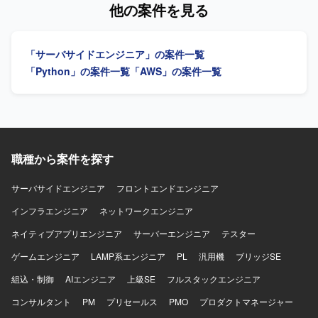
他の案件を見る
想定しており、Python（Lambda）やAPI Gateway、
施していただきます。AIツールを活用した効率的な開発を
RDS/Aurora、CloudFormationやCDKなどのIaCツールを利
推進していただきます。 【求める人物像】 最新技術（特に
用する構成です。
AIツールやIDE）への感度が高く、積極的にキャッチアッ
「サーバサイドエンジニア」の案件一覧
プ・導入できる方を求めています。「なぜ？」を深掘り
し、サービスをより良くするための課題解決を楽しめる方
「Python」の案件一覧
「AWS」の案件一覧
を歓迎します。レガシーコードに対して前向きに取り組
み、紐解くことにやりがいを感じられる方を求めていま
す。チームと協力しながら自律的に考え行動できるセルフ
スターターな方を求めています。タスク待ちではなく主体
的にやるべきことを見つけて課題解決に取り組める方、サ
ービス運営のための問題解決に積極的に関与できる方を歓
職種から案件を探す
迎します。 【ポジションの魅力】 既存自社システムの運
用・保守から改修まで幅広い工程に関わることができ、フ
サーバサイドエンジニア
フロントエンドエンジニア
ルスタックなスキルを活かしていただけます。AIツールを
インフラエンジニア
活用した開発スタイルを実践できるため、最新の開発トレ
ネットワークエンジニア
ンドを取り入れながらスキルアップを図れる環境です。技
ネイティブアプリエンジニア
サーバーエンジニア
テスター
術的負債の解消やアーキテクチャ改善など、上流からの技
術的な改善提案にも携わることができます。 【開発環境】
ゲームエンジニア
LAMP系エンジニア
PL
汎用機
ブリッジSE
PythonおよびReactを用いたWebアプリケーション開発環境
組込・制御
AIエンジニア
上級SE
フルスタックエンジニア
となります。AWS上のLambdaやECSを活用したシステム構
成となります。Git/GitHubを用いたモダンなチーム開発を行
コンサルタント
PM
プリセールス
PMO
プロダクトマネージャー
っています。AIエディター（CursorもしくはKiro）などのAI