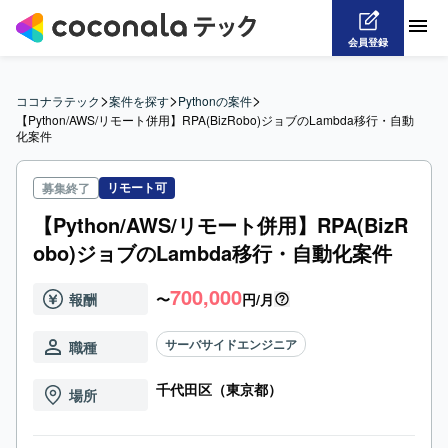
会員登録
>
>
>
ココナラテック
案件を探す
Pythonの案件
【Python/AWS/リモート併用】RPA(BizRobo)ジョブのLambda移行・自動
化案件
リモート可
募集終了
【Python/AWS/リモート併用】RPA(BizR
obo)ジョブのLambda移行・自動化案件
700,000
報酬
〜
円/月
サーバサイドエンジニア
職種
千代田区（東京都）
場所