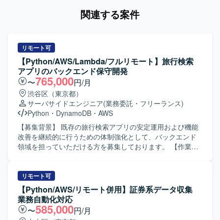
関連する案件
リモート可
【Python/AWS/Lambda/フルリモート】旅行検索
アプリのバックエンド保守開発
765,000
〜
円/月
渋谷区（東京都）
サーバサイドエンジニア
(業務委託・フリーランス)
Python
・
DynamoDB
・
AWS
【募集背景】 既存の旅行検索アプリの安定運用および機能
改善を継続的に行うための体制強化として、バックエンド
領域を担っていただける方を募集しております。 【作業内
容】 既存旅行検索アプリのバックエンド保守および改修を
ご担当いただきます。クライアントとのデイリーMTGに参
加し、要件や仕様の確認を行いながら、AWS Lambdaや
リモート可
Pythonを用いて機能追加や修正を実施していただきます。
【Python/AWS/リモート併用】証券系データ収集
また、仕様調整の打ち合わせに参加し、要件を踏まえた設
業務自動化対応
計や実装方針の検討にも関わっていただきます。 【求める
585,000
〜
円/月
人物像】 クライアントとのコミュニケーションを取りなが