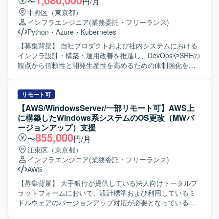
1,080,000
〜
円/月
発・運用を行っております。
ウドインフラ全体の設計・構築に携わっていただきます。
中野区（東京都）
【求める人物像】 お客様との仕様調整や認識合わせを主体
インフラエンジニア
(業務委託・フリーランス)
的に行いながら、クラウド基盤全体を俯瞰して設計・構築
Python
・
Azure
・
Kubernetes
をリードしていただける方を求めております。技術的な知
見をもとに提案内容をわかりやすく説明し、関係者と円滑
【募集背景】 自社プロダクトおよび社内システムにおける
にコミュニケーションが取れる方を歓迎いたします。 【ポ
インフラ設計・構築・運用改善を推進し、DevOpsやSREの
ジションの魅力】 プリセールスから設計・構築まで一連の
観点から信頼性と開発生産性を高めるための体制強化を行
フェーズに関わることができ、Oracle Cloud Infrastructure
うための募集です。 【作業内容】 自社プロダクトおよび社
を中心としたクラウドインフラの知見を幅広く深めていた
内システムのインフラ設計・構築・運用改善をリードして
だけます。お客様との上流工程における調整や提案活動を
いただきます。会計データを扱う高いセキュリティ要件を
リモート可
通じて、技術力だけでなく提案力やリーダーシップも磨い
満たしながら、開発チームが迅速かつ安全にデプロイでき
【AWS/WindowsServer/一部リモート可】AWS上
ていただけるポジションです。 【開発環境】 Oracle Cloud
る環境を構築していただきます。SLI/SLOによる信頼性の指
に構築したWindows系システムのOS更改（MWバ
Infrastructure(OCI)を中心としたクラウド環境をベースに、
標化、IaCによる再現性のある基盤づくり、監視・オブザー
ージョンアップ）支援
監視やバックアップ、セキュリティ、運用などの非機能要
バビリティ基盤の整備を通じて、属人化しない運用体制を
855,000
〜
円/月
件を考慮したインフラ設計・構築を行っていただきます。
組織に根付かせていただきます。 【求める人物像】 インフ
江東区（東京都）
ラやSRE領域に強い関心を持ち、DevOpsの推進や運用改善
インフラエンジニア
(業務委託・フリーランス)
に主体的に取り組んでいただける方を求めています。開発
AWS
チームと連携しながら、信頼性向上とデリバリー速度の両
立を意識して行動できる方が望ましいです。 【ポジション
【募集背景】 大手銀行が提供している法人向けトータルプ
の魅力】 自社プロダクトと社内システムの双方に関わりな
ラットフォームにおいて、設計標準および利用しているミ
がら、クラウドインフラ、IaC、監視基盤、DevOpsなど
ドルウェアのバージョンアップ対応が必要となっているた
SRE領域全般をリードできるポジションです。会計データ
め、その対応をご支援いただきます。 【作業内容】 AWS上