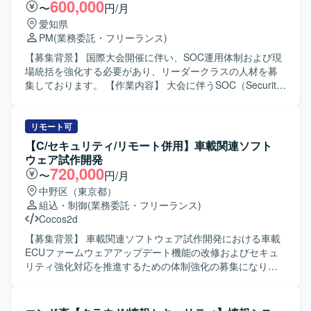
びセキュリティポリシー策定に関連する各種ドキュメント
びTo-Be設計を行い、施策実行における顧客伴走支援や運用
600,000
〜
円/月
作成環境や標準的なセキュリティフレームワークを利用い
への落とし込みを推進していただきます。あわせて、セキ
愛知県
たします。
ュリティに関する日常的な相談対応および意思決定支援、
PM
(業務委託・フリーランス)
脆弱性／リスク情報の整理および対応方針の提示、各種ド
キュメント作成（報告資料、改善計画、運用ルール等）を
【募集背景】 国際大会開催に伴い、SOC運用体制および現
行っていただきます。 【求める人物像】 顧客との対話を通
場統括を強化する必要があり、リーダークラスの人材を募
じて課題を抽出し構造化することができ、改善施策を自ら
集しております。 【作業内容】 大会に伴うSOC（Security
検討して実行可能な形に落とし込める方を求めておりま
Operations Center）の運用業務に従事していただきます。
す。主体的に意見を出しながら顧客折衝・ディスカッショ
具体的には、2人一組×4班の体制の中で現場を統括し、平常
ンをリードし、セキュリティ領域に関心を持って継続的に
時の業務概要の把握や技能習得、訓練実施を行っていただ
リモート可
キャッチアップできる方が望ましいです。 【ポジションの
きます。また、大会期間中の24時間体制での運用におい
【C/セキュリティ/リモート併用】車載関連ソフト
魅力】 単なるアセスメントや助言に留まらず、顧客に伴走
て、班のリーダーとして統括・指揮を行っていただきま
ウェア試作開発
しながらセキュリティ対策の検討から実行、運用としての
す。 【求める人物像】 セキュリティ分野への高い関心と責
720,000
〜
円/月
定着まで一連のプロセスに深く関わることができます。セ
任感を持ち、チームメンバーと円滑にコミュニケーション
中野区（東京都）
キュリティコンサルと実務推進の両面で経験を積むことが
を図りながら現場をリードできる方を求めております。状
組込・制御
(業務委託・フリーランス)
でき、顧客課題の整理力や改善提案力を高めることができ
況変化に柔軟に対応し、冷静に判断・行動できる方が望ま
Cocos2d
るポジションです。 【開発環境】 セキュリティ運用に関わ
しいです。 【ポジションの魅力】 国際大会という大規模イ
る各種ソリューション（FW、EDR、ログ管理、認証、イン
ベントにおいて、SOC運用の中核として現場統括に関わる
【募集背景】 車載関連ソフトウェア試作開発における車載
シデント対応 等）やクラウドセキュリティ、SIEM等のサー
ことができるポジションです。セキュリティオペレーショ
ECUファームウェアアップデート機能の改修およびセキュ
ビス・ツール群を対象として業務を行っていただきます。
ンにおける実践的な経験を積むとともに、統括リーダーと
リティ強化対応を推進するための体制強化の募集になりま
してのマネジメントスキルを高めることができます。 【開
す。 【作業内容】 車載関連ソフトウェア開発において、車
発環境】 セキュリティ監視ツールや各種ログ監視システム
載ECUのファームウェアアップデート(リプログラミング)機
など、SOC運用に必要なシステム群を利用して業務を行っ
能改修およびファームアップデートの一連処理におけるセ