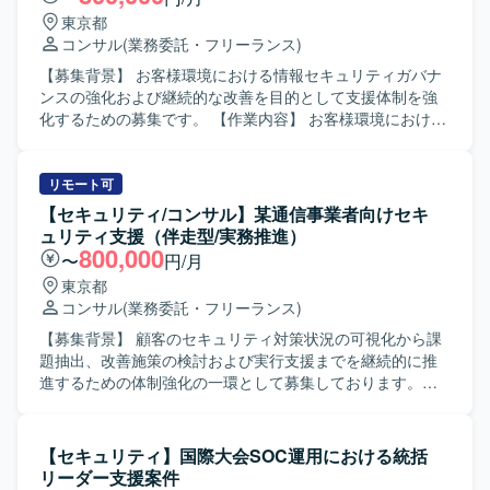
用した開発を行います。クラウド環境やコンテナ環境上で
スライドを用いた情報整理・資料作成、Windowsおよび
ィ基準および中長期ロードマップ策定、脆弱性管理体制お
東京都
システムを構築し、GitHub等を用いた開発管理を行ってお
Linux環境でのセキュリティパッチ関連業務を行っていただ
よびプロセスの構築・運用をご担当いただきます。AIリス
コンサル
(業務委託・フリーランス)
ります。生成AIを含む各種開発ツールも活用しながら開発
きます。
クを踏まえた新たな管理プロセス設計、インシデント検
を進めております。
知・報告・対処フローの整備および初期運用立上げ、ガバ
【募集背景】 お客様環境における情報セキュリティガバナ
ナンス策定およびゼロトラスト対応、セキュリティアーキ
ンスの強化および継続的な改善を目的として支援体制を強
テクチャ設計および方針策定、AIガバナンスを踏まえたセ
化するための募集です。 【作業内容】 お客様環境における
キュリティ規定整備を行っていただきます。 【求める人物
ガバナンス構築および改善支援を行っていただきます。 具
像】 セキュリティガバナンスや脆弱性管理に関する高い専
体的には、CSIRTの構築業務としてCSIRT関連規程や手順
門性をお持ちで、関係部門との調整や合意形成を主体的に
の作成を行います。 また、顧客のISMS認証の維持および新
リモート可
推進いただける方を求めています。AIリスクやAIガバナンス
規取得に向けた支援を実施いたします。 さらに、情報セキ
【セキュリティ/コンサル】某通信事業者向けセキ
を含む新たな領域にも前向きに取り組み、中長期的な視点
ュリティ部門およびサイバーセキュリティ部門に対して、
ュリティ支援（伴走型/実務推進）
でセキュリティ基準やロードマップ策定に関与いただける
ルールや基準の作成・改善などの運用改善支援を行ってい
800,000
〜
円/月
方が望ましいです。 【ポジションの魅力】 大手銀行を対象
ただきます。 【求める人物像】 ガバナンス構築に主体的に
東京都
に、セキュリティガバナンスやゼロトラスト対応、AIガバ
取り組み、顧客とコミュニケーションを取りながら提案や
コンサル
(業務委託・フリーランス)
ナンスなど先進的なテーマに包括的に関わることができま
改善を推進できる方を求めています。 論理的な説明やドキ
す。金融庁通達を踏まえた方針策定から、インシデント対
ュメント作成が得意で、セキュリティフレームワークを踏
【募集背景】 顧客のセキュリティ対策状況の可視化から課
応プロセスや脆弱性管理体制の構築まで、上流工程から運
まえて柔軟に対応いただける方が望ましいです。 【ポジシ
題抽出、改善施策の検討および実行支援までを継続的に推
用立上げまで一貫して携わることができるポジションで
ョンの魅力】 複数のセキュリティフレームワークを活用し
進するための体制強化の一環として募集しております。
す。 【開発環境】 セキュリティガバナンスおよび脆弱性管
たガバナンス構築に携わることで、上流工程の知見やノウ
【作業内容】 セキュリティ対策状況の現状整理および可視
理に関する各種ツールやプロセスを活用しながら、AIリス
ハウを蓄積することができます。 CSIRT構築やISMS認証支
化（As-Is分析）を実施し、顧客ヒアリングを通じて課題抽
クやAIガバナンスを踏まえた管理プロセスやセキュリティ
援など、セキュリティガバナンス分野の専門性を高めるこ
出およびリスク評価を行っていただきます。セキュリティ
【セキュリティ】国際大会SOC運用における統括
基準の設計を行います。
とができるポジションです。 【開発環境】 ガバナンスおよ
改善施策の検討および優先順位付け、実行計画の策定およ
リーダー支援案件