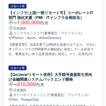
という高いセキュリティ要件下での設計・運用経験を通じ
に構築されたWindows系システムを対象に、OS更改および
て、信頼性工学や運用自動化のスキルを幅広く身につけて
ミドルウェアのバージョンアップ対応を実施していただき
リモート可
いただけます。 【開発環境】 Azureを中心としたクラウド
ます。SiteCoreのバージョンアップ対応や、不要なプロセ
【インフラ/上流/一部リモート可】コーポレートIT
インフラ、Terraformによる全環境のコード管理、Front
スやサービスを起動しないようにするための設計見直し、
部門 強化支援（PMI・ITインフラ企画担当）
Doorを用いた負荷分散、Azure Monitor / Application
設定変更、無影響確認テストなどを行っていただきます。
1,000,000
〜
円/月
Insights を用いた監視とアラートのコード化、PITRによる
不要プロセスの洗い出し、基盤設定内容に応じた設計書修
日本国外
バックアップ・リストア運用などの環境で作業していただ
正、リリース手順およびフォールバック手順の策定もご担
インフラエンジニア
(業務委託・フリーランス)
きます。
当いただきます。さらに、SecretManager内で利用してい
Python
・
Azure
・
ActiveDirectory
るパスワードの自動ローテーション対応として、影響調
査、必要に応じたプログラム修正、基盤設計書修正、ロー
【募集背景】 当該企業ではM&Aを加速させており、それに
テーション用Lambda作成、ローテーション方法および手順
伴うITインフラのPMI案件が継続的に発生している状況で
の作成、無影響確認、移行手順作成から本番リリースまで
す。事業拡大に伴う従業員増加に対応しつつ、次世代のIT
を実施していただきます。加えて、IMDSv1廃止対応とし
構想や新規技術の検証といった戦略的な取り組みを推進す
て、IMDSのメタデータバージョン設定変更によるIMDSv2
るため、ITサービスグループの体制強化を図っておりま
利用の強制とその確認、影響調査、必要に応じたプログラ
す。変動する業務量へ柔軟に対応し、PMI案件の推進力を高
リモート可
ム修正、基盤設計書修正、IMDSv2への設定変更、無影響確
めるために経験豊富な方に即戦力としてご活躍いただきた
【Go/Java/リモート併用】大手暗号資産取引所向
認、移行手順作成から本番リリースまでをご対応いただき
く、本案件を募集いたします。 【作業内容】 M&A成立後の
け金融関連システムバックエンド開発
ます。 【求める人物像】 AWSおよびWindowsServerの設
PMI案件発生時に、プロジェクトリーダーとしてITインフラ
810,000
〜
円/月
計、構築、運用に関する実務経験を活かしながら、ミドル
統合プロジェクトの中心的な役割を担っていただきます。
日本国外
ウェアや基盤設定の変更に伴う影響範囲を丁寧に調査し、
PMIの規模によっては外部パートナーとチームを編成し、統
サーバサイドエンジニア
(業務委託・フリーランス)
設計書や手順書の整備を粘り強く進めていただける方を求
合作業の計画策定や推進、関係者調整を行っていただきま
Go
・
PostgreSQL
めています。関係者と連携しながら、バージョンアップや
す。具体的には、Active DirectoryやEntra IDへの統合、
設定変更を安全かつ計画的に推進していただける方が望ま
Microsoft365やGoogle Workspaceの導入支援、WAN回線の