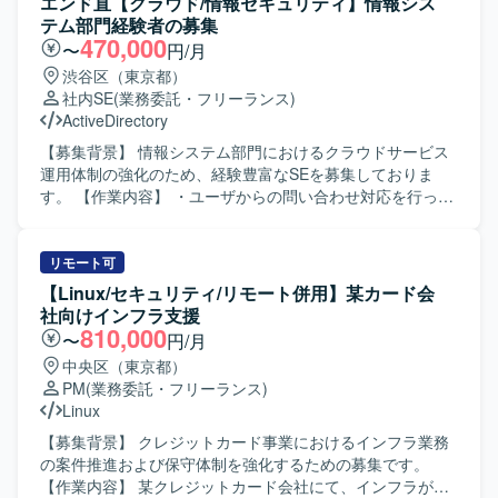
エンド直【クラウド/情報セキュリティ】情報シス
ていただきます。
キュリティ強化対応をご担当いただきます。既存の診断機
テム部門経験者の募集
能の対応、リプロプログラムの改修、セキュリティ対応向
470,000
〜
円/月
けライブラリの組み込みやポーティング、各種評価(単体/結
渋谷区（東京都）
合/システム)および各種ドキュメント作成(設計書/テスト仕
社内SE
(業務委託・フリーランス)
様書兼報告書/マニュアル他)を実施いただきます。 【求め
ActiveDirectory
る人物像】 報告・連絡・相談および提案を主体的に行い、
自身の進捗管理をしっかり行える方を求めています。スピ
【募集背景】 情報システム部門におけるクラウドサービス
ード感と責任感を持って業務に取り組み、コミュニケーシ
運用体制の強化のため、経験豊富なSEを募集しておりま
ョンを円滑に進められる方が望ましいです。 【ポジション
す。 【作業内容】 ・ユーザからの問い合わせ対応を行って
の魅力】 車載ECUのファームウェアアップデートやセキュ
いただきます。 ・クラウドサービスの導入・設計・運用・
リティ強化対応など、車載分野におけるコア技術に関わる
管理業務を担当していただきます。 ・クラウドサービスの
ことができます。NonOS環境での組み込み開発やC言語で
運用ルールの作成および管理業務を行っていただきます。
リモート可
の開発経験を活かしつつ、ISO/SAE 21434対応など車載セ
・グループ会社や外部協力会社との連携や調整業務を行っ
【Linux/セキュリティ/リモート併用】某カード会
キュリティ分野の知見を深めることができます。 【開発環
ていただきます。 【求める人物像】 ・主体的に業務に取り
社向けインフラ支援
境】 車載ECU向けNonOS環境でのC言語を利用した組み込
組み、関係者と円滑にコミュニケーションが取れる方を求
810,000
〜
円/月
み開発環境を想定しています。RedmineやJIRA等を用いた
めております。 ・新しい技術やサービスに関心を持ち、自
中央区（東京都）
アジャイル開発プロセスのもとで開発を行います。
ら積極的に調査・検証できる方を歓迎いたします。 【ポジ
PM
(業務委託・フリーランス)
ションの魅力】 ・クラウドサービスの導入から運用まで一
Linux
連の業務に携わることで、幅広い知識と経験を積むことが
できます。 ・グループ会社や外部協力会社との連携を通じ
【募集背景】 クレジットカード事業におけるインフラ業務
て、調整力や折衝力を高めることができます。 【開発環
の案件推進および保守体制を強化するための募集です。
境】 ・Google Workspace などのクラウドサービス環境を
【作業内容】 某クレジットカード会社にて、インフラが含