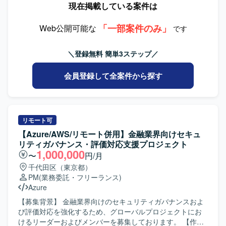
現在掲載している案件は
更新もご担当いただきます。 【求める人物像】 机上の理想
入する際のPM担当として、要件定義から運用まで一連のフ
論ではなく実際のシステム設定や現場の運用に興味を持
ェーズをご支援いただきます。具体的には、プロジェクト
ち、自発的に手を動かせる現場密着・ハンズオン指向の方
「一部案件のみ」
計画、要件管理、スケジュール管理、コスト管理、品質管
Web公開可能な
です
を求めております。自社システム部門へ積極的に足を運
理、リスク管理、課題管理、メンバー管理などを推進して
び、疑問点をその場で解消しながら前向きに推進できるフ
いただきます。 【求める人物像】 多様な関係者と円滑にコ
＼登録無料 簡単3ステップ／
ットワークの軽さとコミュニケーション意欲をお持ちの方
ミュニケーションを取りながら、柔軟に業務へ対応できる
が望ましいです。セキュリティの専門知識を実務を通じて
方を求めております。セキュリティサービス領域に関心を
会員登録して全案件から探す
吸収し、ステップアップしたいというキャッチアップ力と
持ち、自ら主体的に課題発見と改善提案ができる方が望ま
向上心をお持ちの方にマッチする案件です。 【ポジション
しいです。 【ポジションの魅力】 国内およびグローバル規
の魅力】 経済産業省が推進するセキュリティ評価制度への
模で展開される総合セキュリティサービスブランドの企画
対応プロジェクトに参画し、全社レベルのセキュリティ体
開発にPMの立場から関わることができます。サービス企画
制強化に直接関わることができるポジションです。セキュ
から運用まで一貫して携わることで、ビジネスと技術の両
リモート可
リティ専門家やPMと協働しながら、アセスメントから対策
面から知見を広げることができ、今後のキャリア形成にも
【Azure/AWS/リモート併用】金融業界向けセキュ
導入、運用定着まで一連のプロセスに深く関与できるた
大きく寄与するポジションです。 【開発環境】 セキュリテ
リティガバナンス・評価対応支援プロジェクト
め、セキュリティ分野およびインフラ領域の実務経験と知
ィサービス領域における企画開発および運用保守プロジェ
1,000,000
〜
円/月
見を大きく高めていただけます。 【開発環境】 自社IT基盤
クトのマネジメント環境となります。
千代田区（東京都）
としてネットワーク、サーバ（Windows、Linux）、クラウ
PM
(業務委託・フリーランス)
ド環境（AWS、Azure等）、ID管理（Active Directory、
Azure
Microsoft Entra ID等）を対象とした環境でのアセスメント
および改善支援となります。
【募集背景】 金融業界向けのセキュリティガバナンスおよ
び評価対応を強化するため、グローバルプロジェクトにお
けるリーダーおよびメンバーを募集しております。 【作業