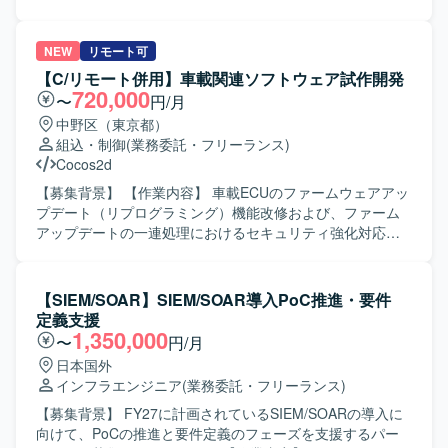
内容】 金融業界向けセキュリティガバナンスおよび評価対
応に関するプロジェクトに参画し、グローバルプロジェク
トの一員として、セキュリティ領域やクラウド、ITインフ
NEW
リモート可
ラに関する知見を活かして支援を行います。リーダーポジ
【C/リモート併用】車載関連ソフトウェア試作開発
ションの方には、グローバルセキュリティプロジェクトの
720,000
〜
円/月
推進や関連する会議のファシリテーション、金融業界向け
中野区（東京都）
のセキュリティ業務やインシデント対応支援などを担当い
組込・制御
(業務委託・フリーランス)
ただきます。メンバーポジションの方には、PMO業務とし
Cocos2d
て管理資料の更新などの事務処理や、プロジェクト遂行に
必要な各種ドキュメント作成支援などを行っていただきま
【募集背景】 【作業内容】 車載ECUのファームウェアアッ
す。 【求める人物像】 セキュリティ領域における実務経験
プデート（リプログラミング）機能改修および、ファーム
を有し、クラウドやITインフラに関する知見も併せ持って
アップデートの一連処理におけるセキュリティ強化対応を
いる方を求めております。グローバル環境での業務に前向
行います。 既存診断・リプロプログラムの改修、セキュリ
きに取り組み、英語でのコミュニケーションにも積極的に
ティ対応向けライブラリの組み込み・ポーティング、各種
チャレンジいただける方が望ましいです。リーダーポジシ
評価およびドキュメント作成を担当します。 【求める人物
【SIEM/SOAR】SIEM/SOAR導入PoC推進・要件
ョンでは、関係者との調整や会議のファシリテーションを
像】 報告・連絡・相談および提案を行い、自身の進捗を管
定義支援
主体的に進められるリーダーシップをお持ちの方を歓迎い
理しながら、スピード感と責任感を持って業務に取り組め
1,350,000
〜
円/月
たします。 【ポジションの魅力】 金融業界向けのセキュリ
る方を求めています。 【ポジションの魅力】 車載ECUのフ
日本国外
ティガバナンスおよび評価対応に深く関与できるととも
ァームウェアアップデートおよびセキュリティ強化に関す
インフラエンジニア
(業務委託・フリーランス)
に、グローバルプロジェクトの中で英語を用いたコミュニ
る開発に携わることができます。 【開発環境】 NonOS環境
ケーションや海外法制への対応に携わる機会がございま
でC言語を用いた組み込み開発を行います。Redmine、
【募集背景】 FY27に計画されているSIEM/SOARの導入に
す。セキュリティ分野の専門性を高めながら、クラウドや
JIRA等を利用し、アジャイル開発で進めます。
向けて、PoCの推進と要件定義のフェーズを支援するパー