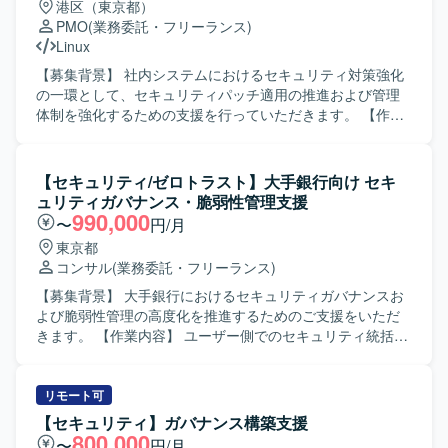
港区（東京都）
/ Entra ID、Microsoft365、Google Workspace、WAN / LAN
チームの成果にコミットできる方を想定しています。設計
管や運用ドキュメントの整備・更新にも携わっていただき
PMO
(業務委託・フリーランス)
/ VPN、PCキッティング、MDM（Intune, Jamf 等）、
と実装の両方に向き合い、異なる専門性を持つ関係者と建
ます。 【求める人物像】 セキュリティ分野に強い関心を持
Linux
EDR、ゼロタッチデプロイメント（Autopilot, Apple DEP
設的に合意形成できる方、既存システムや過去の意思決定
ち、主体的に課題を発見し改善策を提案・実行していただ
等）、Windows / Linuxサーバ、Azure、AWS、各種セキュ
の背景を理解しつつ現実的な改善案を考えられる方を求め
ける方を求めています。関係者と連携しながら、インシデ
【募集背景】 社内システムにおけるセキュリティ対策強化
リティソリューション、iPaaS、RPAなどを活用したITイン
ております。金融や暗号資産領域を主体的に学ぶ意思があ
ント対応や運用標準化を着実に推進していただける方が望
の一環として、セキュリティパッチ適用の推進および管理
フラ環境です。
り、ブロックチェーンに興味と覚悟を持って向き合える方
ましいです。 【ポジションの魅力】 クラウド環境やデータ
体制を強化するための支援を行っていただきます。 【作業
がフィットいたします。 【ポジションの魅力】 大手暗号資
ベース、DNS を対象としたセキュリティ管理に幅広く携わ
内容】 社内システムに対するセキュリティパッチ実施の依
産取引所の金融関連システム開発に関与し、金融レベルの
ることができ、インシデント対応から再発防止策の実装、
頼や、実施状況の確認・取りまとめを行っていただきま
品質、セキュリティ、性能、信頼性が求められる本番開発
運用標準化まで一連のプロセスを経験していただけます。
す。また、パッチ適用に関する問い合わせ対応や、関係部
【セキュリティ/ゼロトラスト】大手銀行向け セキ
に携わっていただけます。多くのユーザーや資産を扱う大
セキュリティ体制の強化や運用の脱属人化に直接貢献でき
署との調整、進捗管理、データ集計などを担当していただ
ュリティガバナンス・脆弱性管理支援
規模サービスの開発経験を積み、複雑な既存システムを踏
る環境です。 【開発環境】 対象システムは Oracle Cloud
きます。リーダー格の方には、メンバーの取りまとめや課
990,000
〜
円/月
まえた設計や改善に関与できる環境です。設計や技術選定
Infrastructure（OCI）、PostgreSQL、DNS となっておりま
題管理、状況の可視化資料の作成などもお任せいたしま
東京都
など上流工程への関与が可能で、バックエンドエンジニア
す。インシデント対応、ログ分析、脆弱性診断、アクセス
す。 【求める人物像】 関係部署と円滑にコミュニケーショ
コンサル
(業務委託・フリーランス)
として専門性を高めながら、FinTechやWeb3領域に本気で
制御の見直し、検知および通知体制の再構築、運用移管や
ンを取りながら、課題を整理し主体的に推進いただける方
踏み込んでいただけます。テックリードやアーキテクトに
ドキュメント整備といった業務に取り組んでいただきま
を求めております。セキュリティパッチや脆弱性に関する
【募集背景】 大手銀行におけるセキュリティガバナンスお
近い役割を経験でき、実装だけでなくプロジェクトやチー
す。
基本的な理解を持ち、状況に応じて柔軟に調整や改善提案
よび脆弱性管理の高度化を推進するためのご支援をいただ
ム全体に影響を与えられるポジションです。金融、暗号資
ができる方が望ましいです。 【ポジションの魅力】 社内全
きます。 【作業内容】 ユーザー側でのセキュリティ統括お
産、システム設計を横断した知見を身につけていただけま
体のセキュリティレベル向上に直接関わることができ、セ
よび実務支援をご担当いただきます。行内関係部門との要
す。 【開発環境】 バックエンド開発が中心であり、Goを
キュリティ対策推進や課題管理の実務経験を積むことがで
件調整および合意形成、プロジェクトの進捗および課題管
中心としたサーバーサイド開発を行っております。RESTful
きます。多くの部署との連携を通じて、マネジメントスキ
理、キーマンへの報告を行っていただきます。金融庁通達
リモート可
APIやWebSocketを用いた各種サービスや外部システムとの
ルやコミュニケーションスキルを高められるポジションで
に基づく対応方針策定、要件定義および現行規定・環境と
【セキュリティ】ガバナンス構築支援
連携、PostgreSQLやMySQL、Redis等のデータベースを利
す。 【開発環境】 GoogleスプレッドシートおよびGoogle
のギャップ分析を実施していただきます。次期セキュリテ
800,000
〜
円/月