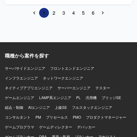
ドキュメンテーションにも丁寧に取り組んでいただける方
ント管理基盤の構築および既存統合IDシステムとポイント
が望ましいです。 【ポジションの魅力】 グローバル規模の
システムのアカウント管理機能を新システムへ移行完了す
1
2
3
4
5
6
業務・IT刷新プロジェクトに参画し、Webアプリケーショ
るまでのプロジェクト管理を行っていただきます。スクラ
ンやデータ基盤の標準化・ガイドライン策定など、上流工
ム開発ではカバーしきれないリリース管理やプロジェクト
程から広く関与できるポジションです。大規模システム構
横断のマネジメントを担い、新しい認証・認可基盤の安全
築の経験を通じて、アプリケーションリードやプロジェク
かつ確実な移行を実現していただきます。具体的には、リ
ト管理スキルを高めることができます。 【開発環境】 AWS
リースに対するQCDの管理とコントロール、各種ドキュメ
上でのWebアプリケーションおよびAPI基盤、CI/CDパイプ
ントの作成およびメンテナンス、関係各所とのコミュニケ
ラインを中心としたクラウド環境を想定しています。
ーションによる課題・リスク・依存関係の整理とプロジェ
職種から案件を探す
クト推進を行っていただきます。 【求める人物像】 ビジネ
ス、開発、インフラ、運用それぞれの立場を理解しながら
サーバサイドエンジニア
円滑にコミュニケーションを取れる方を求めております。
フロントエンドエンジニア
技術的な設計や実装を担う役割ではありませんが、webシス
インフラエンジニア
ネットワークエンジニア
テム開発やAWS、認証セキュリティ系技術への理解を持
ち、アーキテクトやエンジニアとの議論を的確に把握しな
ネイティブアプリエンジニア
サーバーエンジニア
テスター
がら、プロジェクト全体を主体的にリードできる方が望ま
ゲームエンジニア
LAMP系エンジニア
PL
汎用機
ブリッジSE
しいです。 【ポジションの魅力】 エンド内の重要な認証・
認可基盤の刷新およびID基盤移行に中心メンバーとして関
組込・制御
AIエンジニア
上級SE
フルスタックエンジニア
わることができるポジションです。プロジェクト横断のマ
コンサルタント
ネジメントを通じて、セキュリティ・認証基盤ID系の知見
PM
プリセールス
PMO
プロダクトマネージャー
や大規模リリース管理の経験を深めていただけます。 【開
ゲームプログラマ
ゲームディレクター
デバッカー
発環境】 認証・認可基盤におけるAzureからAWSへの移行
プロジェクトに携わっていただきます。
ゲームプランナー
DBA
運用・監視
プランナー
アナリスト