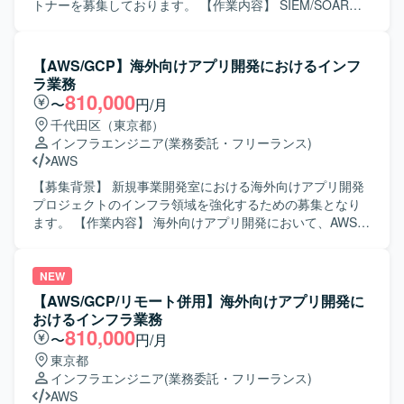
インフラといった周辺領域の知見も広げていただける環境
トナーを募集しております。 【作業内容】 SIEM/SOAR導
です。 【開発環境】 クラウド環境としてAzureおよびAWS
入に向けたPoC計画および推進をご担当いただきます。
などを利用したITインフラ環境のもとで、セキュリティガ
SOAR導入に向けた要件定義支援を行っていただきます。現
バナンスおよび評価対応に関する各種業務を行っていただ
行運用課題の整理および改善提案を実施していただきま
【AWS/GCP】海外向けアプリ開発におけるインフ
きます。
す。監視運用、インシデント対応、プレイブック運用など
ラ業務
を含む運用設計の検討支援を行っていただきます。ベンダ
810,000
〜
円/月
ー選定および評価支援、プロジェクト推進支援にも携わっ
千代田区（東京都）
ていただきます。 【求める人物像】 技術的な観点から主体
インフラエンジニア
(業務委託・フリーランス)
的に提案できる方を求めております。SIEM/SOARのベスト
AWS
プラクティスを理解している方を歓迎いたします。利用部
門、運用部門、ベンダーとの調整を円滑に進められる方を
【募集背景】 新規事業開発室における海外向けアプリ開発
求めております。手を動かしながら要件定義を推進できる
プロジェクトのインフラ領域を強化するための募集となり
方にご活躍いただきたいと考えております。 【ポジション
ます。 【作業内容】 海外向けアプリ開発において、AWSお
の魅力】 SIEM/SOAR導入におけるPoCおよび要件定義とい
よびGCP上のインフラ構築・追加・改善をご担当いただき
った上流工程から参画し、技術的な観点からの提案や運用
ます。クロスアカウントでのCI/CDの構築や、各種サービス
設計に深く関与していただけます。大規模なセキュリティ
のIaC化を進めていただきます。また、セキュリティ要件へ
NEW
プロジェクトの初期フェーズに携わることで、今後の全社
の対応や、本番環境上での安定運用および障害対応も行っ
【AWS/GCP/リモート併用】海外向けアプリ開発に
的なセキュリティ基盤構築に大きな影響を与えることがで
ていただきます。 【求める人物像】 リモート環境下でも、
おけるインフラ業務
きます。 【開発環境】 SIEM製品およびSOAR製品を中心と
ビジネス側や他エンジニアと柔軟かつ円滑にコミュニケー
810,000
〜
円/月
したセキュリティソリューション環境での業務となりま
ションが取れる方を求めております。要求に対して実装上
東京都
す。
の懸念や不足情報を非エンジニアから主体的にヒアリング
インフラエンジニア
(業務委託・フリーランス)
し、自走して開発を進められる方が望ましいです。ビジネ
AWS
ス要求や荒い設計の中から要件を汲み取り、実現までのプ