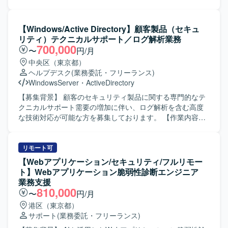
中心に業務を行っていただきます。 ・Active Directory や
まれる各種案件のインフラ部分の推進や技術支援を行って
Entra ID（旧 Azure AD）などのディレクトリサービス環境
いただきます。PMやPLを支援しつつ、インフラベンダー管
に携わっていただく場合があります。
理やアプリケーション側との調整を実施し、状況に応じて
【Windows/Active Directory】顧客製品（セキュ
サーバーにログインしたうえでログ調整や一次切り分けを
リティ）テクニカルサポート／ログ解析業務
行います。 また、PCIDSS準拠システムに対する年間計画
700,000
〜
円/月
に基づいたパッチ適用や、アプリケーションからの相談対
中央区（東京都）
応、インフラとして検知した課題の改善対応を実施してい
ヘルプデスク
(業務委託・フリーランス)
ただきます。さらに、PCIDSS準拠審査の年間計画に沿った
WindowsServer
・
ActiveDirectory
運用支援や、四半期ごとの脆弱性検査運用、日々発生する
PCIDSS関連アラートの精査、これらに関する関係会社との
【募集背景】 顧客のセキュリティ製品に関する専門的なテ
打ち合わせも担当していただきます。加えて、新規案件立
クニカルサポート需要の増加に伴い、ログ解析を含む高度
ち上げ時のインフラ支援として、ベンダー提案資料の確認
な技術対応が可能な方を募集しております。 【作業内容】
やベンダーとのQA、インフラ部分の見積もり取りまとめな
顧客のセキュリティ製品に関するテクニカルサポート業務
どを行います。 【求める人物像】 インフラ領域において主
を担当していただきます。メール・電話での問い合わせ対
体的に案件推進ができ、関係各所との調整やベンダーコン
応に加え、SIEMログ解析を中心とした技術調査を行いま
リモート可
トロールを円滑に進められる方を求めています。セキュリ
す。主な対応内容として、Windowsイベントログ解析
【Webアプリケーション/セキュリティ/フルリモー
ティ要件やPCIDSSに関する内容を丁寧に理解しながら、継
（Event ID 4624/4625 などの認証挙動の分析）、Active
ト】Webアプリケーション脆弱性診断エンジニア
続的な改善提案や運用最適化に取り組んでいただける方が
Directory認証ログの調査（不正ログイン、権限昇格などの
業務支援
望ましいです。 【ポジションの魅力】 クレジットカード業
攻撃手法理解を含む）、IPS／UTMのアラート調査、製品
810,000
〜
円/月
界という高いセキュリティ要求のある環境で、インフラPL
（セキュリティ）の動作検証や技術的な深掘り調査、報告
港区（東京都）
として案件推進から運用保守、PCIDSS運用支援まで幅広い
書作成、社内レビュー、顧客向け説明（Web会議含む）を
サポート
(業務委託・フリーランス)
業務に携わることができます。インフラとセキュリティ両
行っていただきます。攻撃手法の理解を前提としたログ解