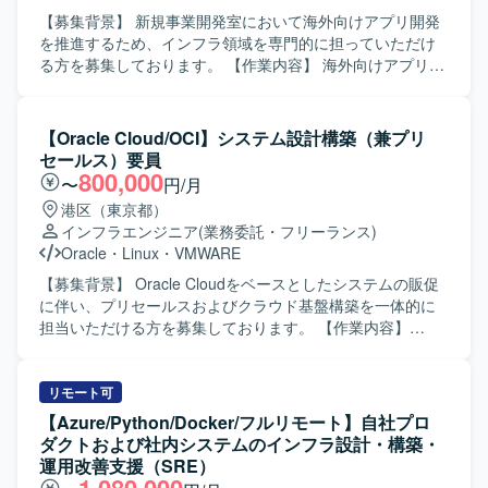
ロセスを描くことができる方を歓迎いたします。 【ポジシ
【募集背景】 新規事業開発室において海外向けアプリ開発
ョンの魅力】 海外向け新規事業のアプリ開発において、
を推進するため、インフラ領域を専門的に担っていただけ
AWSおよびGCPを活用したモダンなインフラ設計・構築に
る方を募集しております。 【作業内容】 海外向けアプリ開
携わることができます。サーバーレスやIaCなど最新の技術
発におけるインフラ業務をご担当いただきます。具体的に
要素を活用しながら、セキュリティや運用も含めた広い領
は、AWSやGCP上でのインフラ構築・追加・改善、クロス
域で経験を積むことができます。 【開発環境】
アカウントでのCI/CDの構築、各サービスのIaC化、セキュ
【Oracle Cloud/OCI】システム設計構築（兼プリ
AWS（RDS、Lambda、ApiGateway、Connect、Lex、
リティ要件への対応、本番環境上での安定運用と障害対応
セールス）要員
SMS/SES）、GCP、Terraform、CloudFormation、SAMな
などを行っていただきます。 【求める人物像】 リモート環
800,000
〜
円/月
どを利用したインフラ環境となります。
境下でも他者との意思疎通を柔軟かつ円滑に行える方を求
港区（東京都）
めております。ビジネス側や他エンジニアとコミュニケー
インフラエンジニア
(業務委託・フリーランス)
ションをとりながら、要求に対して実装上の懸念や足りな
Oracle
・
Linux
・
VMWARE
い情報を非エンジニアからヒアリングし、自走して開発を
進められる方が望ましいです。また、ビジネス要求や荒い
【募集背景】 Oracle Cloudをベースとしたシステムの販促
設計の中から要件を汲み取り、実現までのプロセスを主体
に伴い、プリセールスおよびクラウド基盤構築を一体的に
的に描くことができる方を歓迎いたします。 【ポジション
担当いただける方を募集しております。 【作業内容】
の魅力】 新規事業開発室における海外向けアプリ開発のイ
Oracle Cloudをベースとしたシステムの販促において、引
ンフラを上流から広く担当することができ、AWSやGCP、
き合いの来た案件に対する見積や提案などのプリセールス
IaCなどの最新技術を活用しながら、セキュリティや運用ま
業務を担当していただきます。また、受注した案件におい
リモート可
で含めたインフラ全体の設計・改善に携わることができま
ては、プロジェクトリーダーとしてクラウド基盤の構築や
【Azure/Python/Docker/フルリモート】自社プロ
す。 【開発環境】 AWS、GCP、RDS、Lambda、
移行作業を推進し、手足要員への指示出しを行っていただ
ダクトおよび社内システムのインフラ設計・構築・
ApiGateway、Connect、Lex、SMS/SES、Terraform、
きます。ネットワークのみではなく、監視やバックアッ
運用改善支援（SRE）
CloudFormation、SAMなどを利用したインフラ環境での開
プ、セキュリティ、運用といった非機能要件も含めたクラ