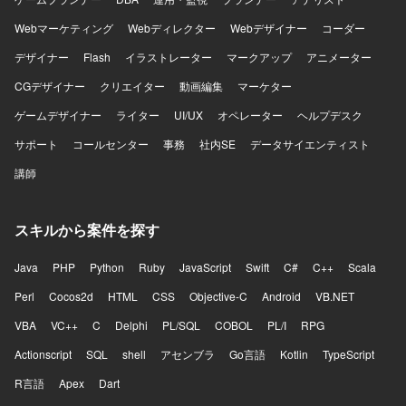
Webマーケティング
Webディレクター
Webデザイナー
コーダー
デザイナー
Flash
イラストレーター
マークアップ
アニメーター
CGデザイナー
クリエイター
動画編集
マーケター
ゲームデザイナー
ライター
UI/UX
オペレーター
ヘルプデスク
サポート
コールセンター
事務
社内SE
データサイエンティスト
講師
スキルから案件を探す
Java
PHP
Python
Ruby
JavaScript
Swift
C#
C++
Scala
Perl
Cocos2d
HTML
CSS
Objective-C
Android
VB.NET
VBA
VC++
C
Delphi
PL/SQL
COBOL
PL/I
RPG
Actionscript
SQL
shell
アセンブラ
Go言語
Kotlin
TypeScript
R言語
Apex
Dart