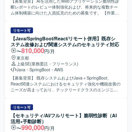
面の知見を深めながら、ベンダーコントロールや関係会社
析を含む高度な技術対応が求められます。 【求める人物
【募集背景】 AIを活用したWebアプリケーション脆弱性診
との折衝経験を積むことができるポジションです。 【開発
像】 責任を持って1人称で対応できる方を求めております。
断レポートのレビュー体制強化および、将来的な複数チー
環境】 Linuxを中心としたインフラ環境のもと、PCIDSS準
また、チームでの報連相やコミュニケーションを円滑に行
ム体制構築に向けた人員拡充のための募集です。 【作業内
拠システムの運用および各種インフラ案件の推進を行いま
いながら、技術を継続的に吸収しようとする姿勢をお持ち
容】 AIが生成した脆弱性診断レポートの技術レビューを行
す。
の方が望ましいです。 【ポジションの魅力】 セキュリティ
い、検出された脆弱性の成立条件や影響範囲を確認してい
製品のテクニカルサポートを通じて、攻撃手法の理解や各
ただきます。また、誤検知や重複、成立未確認事項の整理
リモート可
種ログ解析スキルを実務の中で磨くことができます。製品
を行い、静的診断、動的診断、ブラックボックス診断の結
【Java/SpringBoot/React/リモート併用】既存シ
の動作検証や技術的な深掘り調査を行うことで、セキュリ
果や証跡を確認していただきます。危険度、CVSS、修正優
ステム改修および関連システムのセキュリティ対応
ティ領域の知見を広く深く身につけられる環境です。 【開
先度等の妥当性を確認し、AIが提示した修正コード案や推
810,000
〜
円/月
発環境】 Windows環境および各種セキュリティ製品、SIEM
奨対応内容をレビューしていただきます。顧客向け診断結
東京都
基盤を用いたログ解析環境となります。
果説明資料の作成や、顧客報告会への参加、診断結果の説
上級SE
(業務委託・フリーランス)
明、技術的な質問への回答も担当していただきます。必要
Java
・
SpringBoot
・
AWS
に応じて、簡易構成図、データフロー図、攻撃経路図等の
作成や、報告会で発生した質問、回答、確認事項のナレッ
【募集背景】 既存システムおよびJava＋SpringBoot、
ジ化、将来的なレビュー手順、報告手順、FAQ等の標準化
React関連システムにおけるセキュリティ強化や機能改善の
支援にも携わっていただきます。 【求める人物像】 AI診断
ニーズが高まっており、テックリードクラスのエンジニア
結果を鵜呑みにせず根拠や証拠を確認し、不明点や未確認
による体制強化を図るための募集となります。 【作業内
事項を明確化して追加確認を整理できる方を求めていま
容】 既存システムの改修作業を中心に、Java＋SpringBoot
す。技術内容を顧客に分かりやすく説明でき、関係者と円
およびReact関連システムの脆弱性対応やバージョンアップ
リモート可
滑にコミュニケーションを取りながら業務を進められる方
対応を行っていただきます。AIツール（Claude Codeや
【セキュリティ/AI/フルリモート】脆弱性診断（AI
を歓迎します。 【ポジションの魅力】 AIを活用した最先端
Copilot）を活用しながら、開発・テスト・レビュー工程の
活用×手動診断）
の脆弱性診断業務に携わりながら、技術レビューや標準化
効率化を推進していただきます。また、ユーザーと直接コ
990,000
〜
円/月
の仕組みづくりを通じてセキュリティ分野の専門性を高め
ミュニケーションを取り、要件や仕様の調整を行っていた