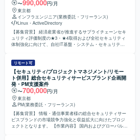
関与していただきます。 【求める人物像】 基盤構成やセキ
990,000
〜
円/月
文書テンプレートを活用しながら、セキュリティ規程に基
ュリティ対策に関する知見を活かし、自律的に設計・検証
東京都
づくPDCA活動を行う環境です。
を推進できる方を求めております。関係者とのコミュニケ
インフラエンジニア
(業務委託・フリーランス)
ーションを図りながら、長期にわたり責任感を持って取り
Linux
・
ActiveDirectory
組んでいただける方にマッチするポジションです。 【ポジ
ションの魅力】 大規模なシステム更改プロジェクトにおい
【募集背景】 経済産業省が推進するサプライチェーンセキ
て、要件定義からシステム基盤テストまで長期にわたり一
ュリティ評価制度の★3・★4取得および全社セキュリティ
貫して参画いただけるため、セキュリティ設計・基盤設計
体制強化に向けて、自社IT基盤・システム・セキュリティ
双方のスキルを高めることができます。複数のセキュリテ
ソリューションの改善対策を推進するための外部パートナ
ィ製品を組み合わせた実践的な設計・検証経験を積むこと
ーを募集している背景がございます。 【作業内容】 セキュ
ができる環境です。 【開発環境】 セキュリティ対策製品を
リティ専門家の指示のもと、自社システム部門と密に連携
リモート可
組み合わせたシステム基盤環境上で、検証用環境と作業用
しながら、システム・IT基盤のアセスメント推進をご担当
【セキュリティ/プロジェクトマネジメント/リモー
環境を使い分けながら設計・試験を実施していただきま
いただきます。自社IT環境（ネットワーク、サーバ、クラ
ト併用】総合セキュリティサービスブランド企画開
す。
ウド、ID管理、エンドポイント等）の各種設定・運用状況
発・PM支援案件
のヒアリングおよび現状整理、SCS評価基準と自社システ
700,000
〜
円/月
ム現状とのFit&Gap分析の補助を行っていただきます。導き
東京都
出された課題に対する具体的な技術的対策案（MFA強化、
PM
(業務委託・フリーランス)
ログ取得・監視設定、アクセス制御見直し等）の検討サポ
ート、システム部門・ベンダーに対する要件定義・設定変
【募集背景】 情報・通信事業者様の総合セキュリティサー
更指示・課題管理の実行を行っていただきます。自社シス
ビスブランドの市場競争力強化と収益拡大に向けたプロジ
テム部門へ日常的にアプローチ・伴走し、対策導入に向け
ェクトとなります。 【作業内容】 国内およびグローバル向
た説得・調整・ステータス管理、システム構成図、パラメ
けのセキュリティサービスの企画開発および運用保守に携
ータシート、運用手順書、評価エビデンス等の資料作成・
わっていただきます。セキュリティサービスをお客様へ導