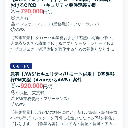
ります。
DPA等の懸念点抽出を行い、関係部門との議論および代替
おけるCI/CD・セキュリティ要件定義支援
案提示をしていただきます。過去の相談・審査結果の棚卸
720,000
〜
円/月
しおよび論点分類、判断基準のパターン化・再利用可能な
東京都
形への可視化、FAQ／ナレッジベースへの落とし込みな
インフラエンジニア
(業務委託・フリーランス)
ど、既存チェック結果の整理も行っていただきます。あわ
AWS
せて相談傾向の分析を行い、ガイドライン・標準化に向け
た改善提案や社内リテラシー向上のための啓発資料ドラフ
【募集背景】 グローバル業務およびIT基盤の刷新に伴い、
ト作成など継続的改善も推進していただきます。 【求める
大規模システム構築におけるアプリケーションリードおよ
人物像】 事実に基づき結論を出せる方を求めています。判
びプロジェクト管理体制を強化するための募集となりま
断したことの説明責任を果たせる方、単独で相談対応を完
す。 【作業内容】 グローバル業務・IT刷新プロジェクトに
遂できる方、代替案を提示できる方にご活躍いただける環
おいて、大規模システム構築のアプリケーション領域をリ
境です。 【ポジションの魅力】 生成AIやクラウド活用が進
ードしていただきます。具体的には、Webアプリケーショ
リモート可
む環境において、AI／SaaS／クラウド利用に関するセキュ
ンおよび関連API、画面・帳票、バッチ処理の要件定義・設
急募【AWS/セキュリティ/リモート併用】ID基盤移
リティ相談を通じ実践的なリスク整理と判断に携わること
計、ドキュメンテーションを行っていただきます。また、
行PM支援（AzureからAWS）案件
ができます。CSIRTや情報セキュリティ推進などと連携し
DBおよびマスタデータ管理に関わるデータモデリングや、
920,000
〜
円/月
ながら、チェック結果の蓄積を活かした相談品質の安定
標準化・ガイドラインの策定にも携わっていただきます。
中央区（東京都）
化・標準化に取り組み、ガイドライン整備やナレッジベー
加えて、関係者とのコミュニケーションを通じてプロジェ
PM
(業務委託・フリーランス)
ス構築など組織全体のセキュリティレベル向上に貢献でき
クト全体の整合性を取りながら推進していただきます。
AWS
るポジションです。 【開発環境】 AI／SaaS／クラウド等
【求める人物像】 複数のステークホルダーと円滑にコミュ
の各種サービスや、クラウド（AWS/GCP等）環境を対象と
ニケーションを取りながら、主体的に課題を発見し解決ま
【募集背景】 現行PMの離任に伴い、新しい認証・認可基盤
したセキュリティ相談・評価業務の環境でご就業いただき
で推進できる方を求めています。大規模かつ複雑なシステ
への移行プロジェクトを円滑に推進いただけるPMを募集し
ます。
ム構築において、全体像を意識しながら細部の仕様整理や
ております。 【作業内容】 エンド内の認証・認可・アカウ