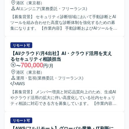
港区（東京都）
ていただけます。顧客報告やドキュメント整備にも関わる
だきます。現行メンバーと連携しつつ、品質と生産性を意
AIエンジニア
(業務委託・フリーランス)
ことで、技術力だけでなくコミュニケーション力やドキュ
識した開発をリードしていただきます。 【求める人物像】
メンテーション力も磨いていただけます。将来的な複数チ
技術的なリードだけでなく、ユーザーとのコミュニケーシ
【募集背景】 セキュリティ診断領域において手動診断とAI
ーム体制の中核メンバーとして、リーダーやメンターとし
ョンを通じて要件や仕様を整理し、最適な提案ができる方
ツールを組み合わせた高度な診断体制を強化するための募
てのキャリア形成も目指していただけます。 【開発環境】
を求めています。AIツールの活用など新しい技術にも前向
集になります。 【作業内容】 手動診断およびAIツールを用
AIを活用した脆弱性診断レポートをベースに、静的診断、
きに取り組み、自ら工夫しながら品質向上と生産性向上を
いたソースコード診断を実施し、診断レポートの作成、分
動的診断、ブラックボックス診断などの結果を扱うセキュ
両立できる方が望ましいです。チームメンバーと協調して
析、評価を行っていただきます。顧客への診断結果報告や
リティ診断環境で業務を行っていただきます。
プロジェクトを推進できる方を歓迎いたします。 【ポジシ
セキュリティ対策の提案、次アクションの整理まで一貫し
リモート可
ョンの魅力】 Java＋SpringBootおよびReactを用いたシス
てご担当いただきます。複数名で構成される診断チームの
【AI/クラウド/月4出社】AI・クラウド活用を支え
テムに対して、セキュリティ対応やバージョンアップとい
中核メンバーとして、リーダーとしての立ち振る舞いと技
るセキュリティ相談担当
った上流寄りの技術課題に取り組むことができます。AIツ
術力を発揮していただきます。 【求める人物像】 技術的な
700,000
〜
円/月
ールを積極的に活用しながら開発プロセスの改善に携われ
知見に加え、チームをまとめるリーダーシップやサポート
港区（東京都）
るため、最新の開発スタイルを実践的に習得できます。ユ
姿勢をお持ちの方を求めています。顧客やメンバーと円滑
運用・監視
(業務委託・フリーランス)
ーザーとの直接調整を通じて、技術とビジネスの両面から
にコミュニケーションを取り、能動的に動いて課題解決に
AWS
スキルを高められるポジションです。 【開発環境】 Java＋
取り組んでいただける方が望ましいです。 【ポジションの
SpringBootを中心としたバックエンド環境と、Reactベース
魅力】 手動診断とAIを活用したソースコード診断の双方に
【募集背景】 メンバー増員と対応品質向上のため、生成AI
のフロントエンド環境での開発となります。インフラには
携わることで、最新のセキュリティ診断手法を実務を通じ
やクラウド活用の拡大に伴い高度化している社内セキュリ
AWSを利用しており、AIツールとしてClaude Codeや
て習得していただけます。顧客への報告や提案まで担うこ
ティ相談に対応できる方を募集しています。 【作業内容】
Copilotを併用しながら開発・テスト・レビューを行ってい
とで、技術力だけでなくコンサルティングスキルやマネジ
AI／SaaS／クラウド等の利用に関するセキュリティ相談対
ただきます。
メントスキルも磨いていただけるポジションです。 【開発
応を主体的にご担当いただきます。システム構成やデータ
環境】 AIツールを活用したソースコード診断環境および各
フローを踏まえたリスク整理と判断、AM／認証設計の妥当
リモート可
種脆弱性診断ツールを利用したセキュリティ診断環境にな
性確認、個人情報・機密情報の取り扱い確認、利用規約・
【AWS/フルリモート】グローバル業務・IT刷新に