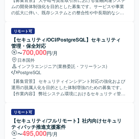
【募集背景】 大手暗号資産取引所における金融関連システ
しいです。 【ポジションの魅力】 大手金融系プラットフォ
敷設やVPNの導入支援、既存PCのリプレースやMDM導入支
ムの開発体制強化を目的とした募集です。サービスや事業
ームの基盤更改プロジェクトに参画し、AWS上のWindows
援、ハードウェアおよびライセンス資産の見直しなどに関
の拡大に伴い、既存システムとの整合性や中長期的なシス
系システムや各種ミドルウェアのバージョンアップ対応、
わっていただきます。また、ITサービスグループが抱える
テム構成、品質や性能を考慮しながら開発を推進できるエ
SecretManagerやIMDSv2対応など、セキュリティや可用性
課題に対して、新規サービス（EDR、ゼロタッチデプロイ
ンジニアが必要となっております。現在の開発チームを技
向上に直結する業務に携わることができます。クラウド基
メントなど）の比較・技術検証、ヘルプデスクからのエス
術面から支援し、設計、技術判断、関係者調整、実装を横
リモート可
盤やミドルウェア周りの知見を幅広く深めることができる
カレーション案件のサポート、既存サービスの高度化支援
断して担えるミドル〜シニアクラスのバックエンドエンジ
【セキュリティ/OCI/PostgreSQL】セキュリティ
環境です。 【開発環境】 AWS環境上のWindowsServerを中
（ツール間連携、AI活用など）、グループ会社へのITサポー
ニアを求めております。 【作業内容】 大手暗号資産取引所
管理・保全対応
心としたシステム基盤上で、SiteCoreなど各種ミドルウェ
ト体制の強化支援などの業務にも携わっていただきます。
における金融関連システムのバックエンド設計・開発を行
700,000
〜
円/月
アやSecretManager、Lambda、IMDSv2などのサービスを
【求める人物像】 ITインフラ領域において主体的にプロジ
っていただきます。クライアントや関係部署と連携した要
日本国外
利用した構成となっています。
ェクトを推進でき、関係部門や外部パートナーと円滑にコ
件整理、要件定義を行い、ビジネス要件や金融要件から技
インフラエンジニア
(業務委託・フリーランス)
ミュニケーションを取りながら調整・合意形成を進められ
術要件への落とし込みを担っていただきます。既存システ
PostgreSQL
る方を求めております。変化の多い環境下でも柔軟に対応
ムを踏まえたアーキテクチャや技術方針の検討、各種サー
し、自ら課題を発見して解決策を提案・実行していただけ
ビスや外部システムとのAPI連携、システムの品質、性能、
【募集背景】 セキュリティインシデント対応の強化および
る方にご活躍いただきたいと考えております。 【ポジショ
可用性、信頼性の向上に取り組んでいただきます。技術課
運用の脱属人化を目的とした体制増強のための募集です。
ンの魅力】 継続的に発生するPMI案件を通じて、M&Aにお
題の発見・整理・解決、チームメンバーへの技術支援、設
【作業内容】 弊社システム環境におけるセキュリティ管理
けるIT統合の実務経験を豊富に積むことができます。ID基
計レビュー・コードレビュー、監視や障害対応、運用改善
および保全対応をご担当いただきます。不正アクセスの調
盤、コラボレーションツール、ネットワーク、エンドポイ
などもお任せいたします。 【求める人物像】 仕事へのエネ
査・対処、攻撃経路の特定と影響範囲の洗い出しを行って
ント管理など幅広いITインフラ領域に携われるため、技
ルギー量が高く前のめりで取り組める方を求めておりま
いただきます。ログ分析や不審通信の検知、再発防止策の
リモート可
術・知見の幅を広げられる環境です。また、新規サービス
す。指示待ちではなく自ら課題を見つけて動き、不明点や
立案と実装を実施していただきます。あわせて、脆弱性診
【セキュリティ/フルリモート】社内向けセキュリ
の技術検証や既存サービスの高度化といった戦略的なテー
懸念点を早い段階で共有できる方を歓迎いたします。コミ
断と対策、アクセス制御や認証の見直し、インシデント検
ティパッチ推進支援案件
マにも関与できるため、企画・検証から実務まで一貫した
ュニケーション量が多くレスポンスが早い方、リモート環
知および通知体制の再構築を行っていただきます。運用・
495,000
〜
円/月
経験を積むことができます。 【開発環境】 Active Directory
境でも進捗や考えを適切に共有できる方、プロジェクトや
保守の引き継ぎとして、環境構築手順書を基にした業務移