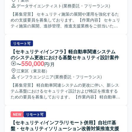
データサイエンティスト
(業務委託・フリーランス)
【募集背景】 セキュリティ施策の展開や運用を強化するた
めの支援要員を募集しております。 【作業内容】 セキュリ
ティ施策の展開、進捗管理、推進支援業務をご担当いただ
きます。具体的には、ISO/IEC27001を基としたセキュリテ
ィ規程によるPDCA活動支援、課題の整理及び優先順位づ
け、課題解決のためのサポート、規程や様式など必要ツー
リモート可
ルの作成を行っていただきます。また、顧客や関連組織か
【セキュリティ/インフラ】軽自動車関連システム
らの問い合わせ対応、助言、支援、報告書などの資料作
のシステム更改における基盤セキュリティ設計案件
成、各種会議の準備（アジェンダ作成等）、ファシリテー
550,000
〜
円/月
ト、議事録作成、スケジュール管理も行っていただきま
江東区（東京都）
す。さらに、セキュリティに関するアセスメント、運用、
インフラエンジニア
(業務委託・フリーランス)
アドバイザリや、システム導入に関するセキュリティリス
ク評価、アドバイザリにも携わっていただきます。 【求め
【募集背景】 軽自動車関連システムの更改に伴い、新シス
る人物像】 ホスピタリティがあり、丁寧なコミュニケーシ
テム基盤におけるセキュリティ設計および検証を推進する
ョンを取れる方を求めております。 【ポジションの魅力】
ための要員を募集しております。 【作業内容】 軽自動車関
ISO/IEC27001に基づくセキュリティマネジメントのPDCA
連システムのシステム更改プロジェクトにおいて、システ
活動や、セキュリティアセスメント、リスク評価など上流
ム基盤構成におけるセキュリティ設計・構築・試験を担当
から運用まで幅広い領域に携わることができる環境です。
していただきます。現行システムおよび要件を踏まえた基
NEW
リモート可
セキュリティ施策推進の中核メンバーとして、顧客や関連
盤構成設計、セキュリティ対策製品の選定・設定方針策
【セキュリティ/インフラ/リモート併用】自社IT基
組織と連携しながら実践的な経験を積むことができます。
定、環境構築およびシステム基盤テストまで一連の工程に
盤・セキュリティソリューション改善対策推進支援
【開発環境】 セキュリティ施策推進に関する各種ツールや