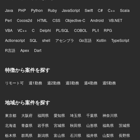
Java
PHP
Python
Ruby
JavaScript
Swift
C#
C++
Scala
Perl
Cocos2d
HTML
CSS
Objective-C
Android
VB.NET
VBA
VC++
C
Delphi
PL/SQL
COBOL
PL/I
RPG
Actionscript
SQL
shell
アセンブラ
Go言語
Kotlin
TypeScript
R言語
Apex
Dart
特徴から案件を探す
リモート可
週1勤務
週2勤務
週3勤務
週4勤務
週5勤務
地域から案件を探す
東京都
大阪府
福岡県
愛知県
埼玉県
千葉県
神奈川県
北海道
青森県
岩手県
宮城県
秋田県
山形県
福島県
茨城県
栃木県
群馬県
新潟県
富山県
石川県
福井県
山梨県
長野県