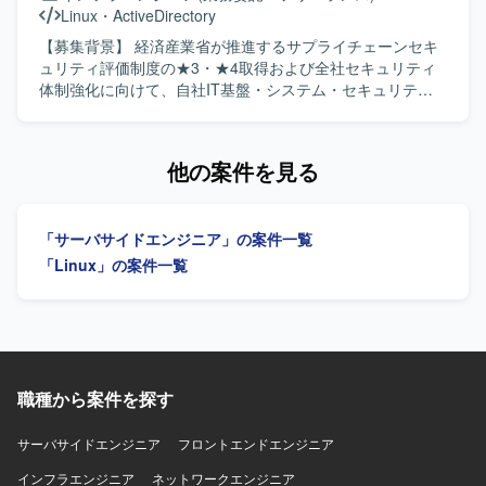
共有しながら内製化を支援していただける方が望ましいで
Linux
・
ActiveDirectory
す。 【ポジションの魅力】 PSIRT体制の構築から運用、脆
弱性診断の内製化まで一連の取り組みに上流から関わるこ
【募集背景】 経済産業省が推進するサプライチェーンセキ
とができるポジションです。セキュリティ組織運営やイン
ュリティ評価制度の★3・★4取得および全社セキュリティ
シデント対応、診断プロセスの標準化などの知見を活かし
体制強化に向けて、自社IT基盤・システム・セキュリティ
つつ、組織全体のセキュリティレベル向上に寄与する経験
ソリューションの改善対策を推進するための外部パートナ
を積むことができます。 【開発環境】 セキュリティ組織運
ーを募集している背景がございます。 【作業内容】 セキュ
営や脆弱性診断に関する各種ツールやプロセスを活用しな
リティ専門家の指示のもと、自社システム部門と密に連携
他の案件を見る
がら、PSIRT体制構築および内製化支援を行います。
しながら、システム・IT基盤のアセスメント推進をご担当
いただきます。自社IT環境（ネットワーク、サーバ、クラ
ウド、ID管理、エンドポイント等）の各種設定・運用状況
「サーバサイドエンジニア」の案件一覧
のヒアリングおよび現状整理、SCS評価基準と自社システ
ム現状とのFit&Gap分析の補助を行っていただきます。導き
「Linux」の案件一覧
出された課題に対する具体的な技術的対策案（MFA強化、
ログ取得・監視設定、アクセス制御見直し等）の検討サポ
ート、システム部門・ベンダーに対する要件定義・設定変
更指示・課題管理の実行を行っていただきます。自社シス
テム部門へ日常的にアプローチ・伴走し、対策導入に向け
た説得・調整・ステータス管理、システム構成図、パラメ
職種から案件を探す
ータシート、運用手順書、評価エビデンス等の資料作成・
更新もご担当いただきます。 【求める人物像】 机上の理想
サーバサイドエンジニア
フロントエンドエンジニア
論ではなく実際のシステム設定や現場の運用に興味を持
インフラエンジニア
ち、自発的に手を動かせる現場密着・ハンズオン指向の方
ネットワークエンジニア