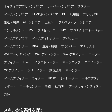
を求めております。自社システム部門へ積極的に足を運
ネイティブアプリエンジニア
サーバーエンジニア
テスター
び、疑問点をその場で解消しながら前向きに推進できるフ
ットワークの軽さとコミュニケーション意欲をお持ちの方
ゲームエンジニア
LAMP系エンジニア
PL
汎用機
ブリッジSE
が望ましいです。セキュリティの専門知識を実務を通じて
組込・制御
AIエンジニア
上級SE
フルスタックエンジニア
吸収し、ステップアップしたいというキャッチアップ力と
向上心をお持ちの方にマッチする案件です。 【ポジション
コンサルタント
PM
プリセールス
PMO
プロダクトマネージャー
の魅力】 経済産業省が推進するセキュリティ評価制度への
ゲームプログラマ
対応プロジェクトに参画し、全社レベルのセキュリティ体
ゲームディレクター
デバッカー
制強化に直接関わることができるポジションです。セキュ
ゲームプランナー
DBA
運用・監視
プランナー
アナリスト
リティ専門家やPMと協働しながら、アセスメントから対策
導入、運用定着まで一連のプロセスに深く関与できるた
Webマーケティング
Webディレクター
Webデザイナー
コーダー
め、セキュリティ分野およびインフラ領域の実務経験と知
デザイナー
Flash
イラストレーター
マークアップ
アニメーター
見を大きく高めていただけます。 【開発環境】 自社IT基盤
としてネットワーク、サーバ（Windows、Linux）、クラウ
CGデザイナー
クリエイター
動画編集
マーケター
ド環境（AWS、Azure等）、ID管理（Active Directory、
ゲームデザイナー
Microsoft Entra ID等）を対象とした環境でのアセスメント
ライター
UI/UX
オペレーター
ヘルプデスク
および改善支援となります。
サポート
コールセンター
事務
社内SE
データサイエンティスト
講師
スキルから案件を探す