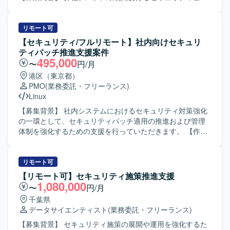
および保全対応をご担当いただきます。不正アクセスの調
査・対処、攻撃経路の特定と影響範囲の洗い出しを行って
いただきます。ログ分析や不審通信の検知、再発防止策の
リモート可
立案と実装を実施していただきます。あわせて、脆弱性診
【セキュリティ/フルリモート】社内向けセキュリ
断と対策、アクセス制御や認証の見直し、インシデント検
ティパッチ推進支援案件
知および通知体制の再構築を行っていただきます。運用・
495,000
〜
円/月
保守の引き継ぎとして、環境構築手順書を基にした業務移
港区（東京都）
管や運用ドキュメントの整備・更新にも携わっていただき
PMO
(業務委託・フリーランス)
ます。 【求める人物像】 セキュリティ分野に強い関心を持
Linux
ち、主体的に課題を発見し改善策を提案・実行していただ
ける方を求めています。関係者と連携しながら、インシデ
【募集背景】 社内システムにおけるセキュリティ対策強化
ント対応や運用標準化を着実に推進していただける方が望
の一環として、セキュリティパッチ適用の推進および管理
ましいです。 【ポジションの魅力】 クラウド環境やデータ
体制を強化するための支援を行っていただきます。 【作業
ベース、DNS を対象としたセキュリティ管理に幅広く携わ
内容】 社内システムに対するセキュリティパッチ実施の依
ることができ、インシデント対応から再発防止策の実装、
頼や、実施状況の確認・取りまとめを行っていただきま
運用標準化まで一連のプロセスを経験していただけます。
す。また、パッチ適用に関する問い合わせ対応や、関係部
リモート可
セキュリティ体制の強化や運用の脱属人化に直接貢献でき
署との調整、進捗管理、データ集計などを担当していただ
【リモート可】セキュリティ施策推進支援
る環境です。 【開発環境】 対象システムは Oracle Cloud
きます。リーダー格の方には、メンバーの取りまとめや課
1,080,000
〜
円/月
Infrastructure（OCI）、PostgreSQL、DNS となっておりま
題管理、状況の可視化資料の作成などもお任せいたしま
千葉県
す。インシデント対応、ログ分析、脆弱性診断、アクセス
す。 【求める人物像】 関係部署と円滑にコミュニケーショ
データサイエンティスト
(業務委託・フリーランス)
制御の見直し、検知および通知体制の再構築、運用移管や
ンを取りながら、課題を整理し主体的に推進いただける方
ドキュメント整備といった業務に取り組んでいただきま
を求めております。セキュリティパッチや脆弱性に関する
【募集背景】 セキュリティ施策の展開や運用を強化するた