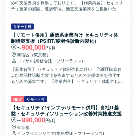
す。
基本的な理解を持ち、状況に応じて柔軟に調整や改善提案
めの支援要員を募集しております。 【作業内容】 セキュリ
ができる方が望ましいです。 【ポジションの魅力】 社内全
ティ施策の展開、進捗管理、推進支援業務をご担当いただ
体のセキュリティレベル向上に直接関わることができ、セ
きます。具体的には、ISO/IEC27001を基としたセキュリテ
キュリティ対策推進や課題管理の実務経験を積むことがで
ィ規程によるPDCA活動支援、課題の整理及び優先順位づ
きます。多くの部署との連携を通じて、マネジメントスキ
け、課題解決のためのサポート、規程や様式など必要ツー
リモート可
ルやコミュニケーションスキルを高められるポジションで
ルの作成を行っていただきます。また、顧客や関連組織か
【リモート併用】通信系企業向け セキュリティ体
す。 【開発環境】 GoogleスプレッドシートおよびGoogle
らの問い合わせ対応、助言、支援、報告書などの資料作
制構築支援（PSIRT/脆弱性診断内製化）
スライドを用いた情報整理・資料作成、Windowsおよび
成、各種会議の準備（アジェンダ作成等）、ファシリテー
900,000
〜
円/月
Linux環境でのセキュリティパッチ関連業務を行っていただ
ト、議事録作成、スケジュール管理も行っていただきま
新宿区（東京都）
きます。
す。さらに、セキュリティに関するアセスメント、運用、
コンサル
(業務委託・フリーランス)
アドバイザリや、システム導入に関するセキュリティリス
ク評価、アドバイザリにも携わっていただきます。 【求め
【募集背景】 セキュリティ体制強化に伴い、PSIRT構築お
る人物像】 ホスピタリティがあり、丁寧なコミュニケーシ
よび脆弱性診断内製化を推進するための支援体制を強化す
ョンを取れる方を求めております。 【ポジションの魅力】
るための募集です。 【作業内容】 セキュリティ体制強化に
ISO/IEC27001に基づくセキュリティマネジメントのPDCA
向けたPSIRT体制の構築および運用支援を行っていただき
活動や、セキュリティアセスメント、リスク評価など上流
ます。また、脆弱性診断の内製化に向けた仕組みづくりや
から運用まで幅広い領域に携わることができる環境です。
プロセス整備を担当していただきます。さらに、社内メン
NEW
リモート可
セキュリティ施策推進の中核メンバーとして、顧客や関連
バーに対してトレーナーとして伴走しながら育成支援を行
【セキュリティ/インフラ/リモート併用】自社IT基
組織と連携しながら実践的な経験を積むことができます。
っていただきます。 【求める人物像】 セキュリティ領域の
盤・セキュリティソリューション改善対策推進支援
【開発環境】 セキュリティ施策推進に関する各種ツールや
専門性を活かしつつ、社内メンバーと協調しながら体制構
990,000
〜
円/月
文書テンプレートを活用しながら、セキュリティ規程に基
築やプロセス整備を主体的に推進していただける方を求め
東京都
づくPDCA活動を行う環境です。
ています。教育や育成にも前向きに取り組み、ナレッジを
インフラエンジニア
(業務委託・フリーランス)