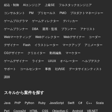
います。
【ポジションの魅力】 自身が設計した販売企画やキャンペ
組込・制御
AIエンジニア
上級SE
フルスタックエンジニア
ーン、商品露出がGMVや粗利にダイレクトに反映されるた
め、事業成長の中心に立って売上を作る手触り感がありま
コンサルタント
PM
プリセールス
PMO
プロダクトマネージャー
す。発見型ソーシャルECとして、商品選定やカテゴリ設
ゲームプログラマ
ゲームディレクター
デバッカー
計、キャンペーン、レコメンド、投稿、クエストなど複数
の要素を掛け合わせながら新しい購買体験を作ることがで
ゲームプランナー
DBA
運用・監視
プランナー
アナリスト
きます。販売企画・キャンペーン運用・カテゴリ成長の仕
Webマーケティング
組みづくりに裁量を持って関わることができ、マネージャ
Webディレクター
Webデザイナー
コーダー
ーや役員と近い距離で商品戦略・販売戦略・事業成長の意
デザイナー
Flash
イラストレーター
マークアップ
アニメーター
思決定に関わる経験を積むことができます。 【開発環境】
Slack、Notion、BigQuery、Looker Studio、Figma、AIツー
CGデザイナー
クリエイター
動画編集
マーケター
ルなどを活用して業務を進めていただきます。
ゲームデザイナー
ライター
UI/UX
オペレーター
ヘルプデスク
サポート
コールセンター
事務
社内SE
データサイエンティスト
講師
スキルから案件を探す
Java
PHP
Python
Ruby
JavaScript
Swift
C#
C++
Scala
Perl
Cocos2d
HTML
CSS
Objective-C
Android
VB.NET