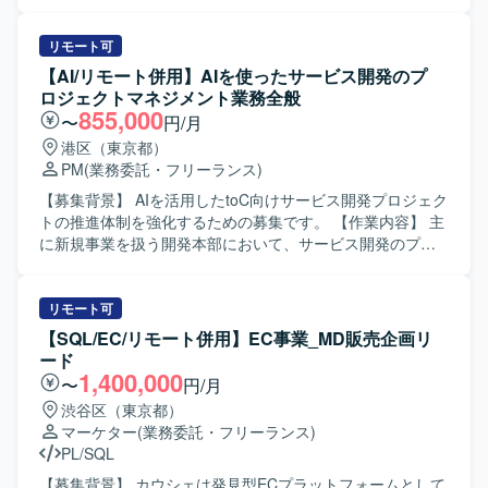
者など多様なステークホルダーと円滑にコミュニケーショ
きます。既存システムの問合せ対応や軽微な改修、障害発
ンを取りながら、要望を整理し開発側へ適切に落とし込め
生時の調査および復旧対応、改善要望に基づく改修検討や
る方を想定しています。 【ポジションの魅力】 大手企業の
実装、関連ドキュメントの作成・更新などを行っていただ
リモート可
基幹システムにおける新機能開発プロジェクトに上流工程
きます。 【求める人物像】 自身のタスクを適切に管理し、
【AI/リモート併用】AIを使ったサービス開発のプ
から関わることができ、ビジネス部門と開発側の双方に近
関係者とのコミュニケーションを取りながら主体的に業務
ロジェクトマネジメント業務全般
い立場で価値提供できるポジションです。 要件定義や設
を進めていただける方を求めております。既存システムの
855,000
〜
円/月
計、各種レビューを通じて、システム全体の構造理解や業
仕様をキャッチアップし、運用や改善に根気強く取り組ん
港区（東京都）
務知見を深めることができます。 リーダー枠として参画い
でいただける方ですと望ましいです。 【ポジションの魅
PM
(業務委託・フリーランス)
ただく場合は、要件定義や仕様調整をリードしながら、開
力】 長期的に製造業向けシステムの運用保守に関わること
発メンバーとの技術的な対話を通じてプロジェクトを推進
で、業務ドメイン知識や既存システムの知見を深めること
【募集背景】 AIを活用したtoC向けサービス開発プロジェク
する経験を積むことができます。 【開発環境】 基幹システ
ができます。運用から改善・開発まで一連の工程に携わる
トの推進体制を強化するための募集です。 【作業内容】 主
ムの新機能開発プロジェクトにおける要件定義および設計
ことで、保守運用スキルと開発スキルの双方を高めていた
に新規事業を扱う開発本部において、サービス開発のプロ
工程を中心とした環境での業務となります。具体的な技術
だけます。 【開発環境】 VB.NETおよびAccessを用いたオ
ジェクトマネジメントをご担当いただきます。ビジネスサ
スタックやプロダクト環境は、既存の基幹システムと連携
ープン系システムの運用保守・改修を行っております。
イドやエンジニア、デザイナー等様々なステークホルダー
した形での検討・レビューを行っていただきます。
と協力しながら、開発案件を推進していただきます。 ・要
リモート可
求・要件定義から開発、テスト、リリースまでの開発ディ
【SQL/EC/リモート併用】EC事業_MD販売企画リ
レクションおよび進行管理を行います。 ・部署内外のステ
ード
ークホルダーとの期待値調整、折衝、合意形成およびレポ
1,400,000
〜
円/月
ーティングを行います。 ・開発ロードマップやマイルスト
渋谷区（東京都）
ンの策定、およびスケジュール調整を行います。 ・担当プ
マーケター
(業務委託・フリーランス)
ロダクトに関するドキュメント作成、管理および運用を行
PL/SQL
います。 ・複数の開発プロジェクトの進行リードと進捗管
理を行います。 ・プロジェクトの立ち上げからリリースま
【募集背景】 カウシェは発見型ECプラットフォームとして