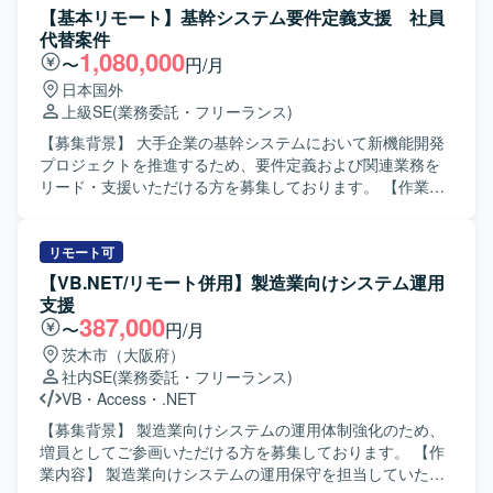
調整、関係者からの情報収集、タスクコントロール、業務
【基本リモート】基幹システム要件定義支援 社員
要件の資料化、課題管理、開発管理、ベンダー管理などを
代替案件
担当して頂きます。 また、RFPや課題検討に関する資料、
1,080,000
〜
円/月
QA質疑や仕様検討に関する各種資料の作成など、ドキュメ
日本国外
ンテーション業務も担って頂きます。 【求める人物像】 主
上級SE
(業務委託・フリーランス)
体的に情報を取りに行き、関係者と円滑にコミュニケーシ
ョンを図りながらタスクを推進できる方を求めておりま
【募集背景】 大手企業の基幹システムにおいて新機能開発
す。 複数の施策が並走する状況下でも関係性を整理しなが
プロジェクトを推進するため、要件定義および関連業務を
ら業務を進められる方、ドキュメント作成に積極的に取り
リード・支援いただける方を募集しております。 【作業内
組める方にマッチしたポジションです。 【ポジションの魅
容】 大手企業の基幹システムにおける新機能開発プロジェ
力】 大規模なWEBおよびスマホアプリ開発プロジェクトに
クトに参画いただきます。 ビジネス部門との要件整理や関
おいて、上流から一連のプロジェクト推進に関わることが
係システムとの仕様調整を行いながら、要件定義工程を中
リモート可
できます。 業務・事業側とシステム側の両方と関わりなが
心にプロジェクト推進を支援していただきます。 各種設計
【VB.NET/リモート併用】製造業向けシステム運用
ら、要件整理や仕様調整のスキルを高めることができる環
書レビューに向けた検討や、要件定義書・設計書などのド
支援
境です。 【開発環境】 WEBおよびスマホアプリを対象とし
キュメント作成・レビューもご担当いただきます。 また、
387,000
〜
円/月
たシステム開発プロジェクトとなり、複数ベンダーが参画
会議のファシリテーションや論点整理、関係者間の合意形
茨木市（大阪府）
する環境での開発・管理体制となります。
成を主体的に進めていただきます。 【求める人物像】 シス
社内SE
(業務委託・フリーランス)
テム開発の上流工程に強みを持ち、開発経験を背景に要件
VB
・
Access
・
.NET
定義・設計・開発寄りの実務に継続して関わってこられた
方を求めております。 論理的思考力をもとに課題や論点を
【募集背景】 製造業向けシステムの運用体制強化のため、
構造化し、関係者へ分かりやすく説明できる方を歓迎いた
増員としてご参画いただける方を募集しております。 【作
します。 ビジネス部門やベンダー、社内外のシステム担当
業内容】 製造業向けシステムの運用保守を担当していただ