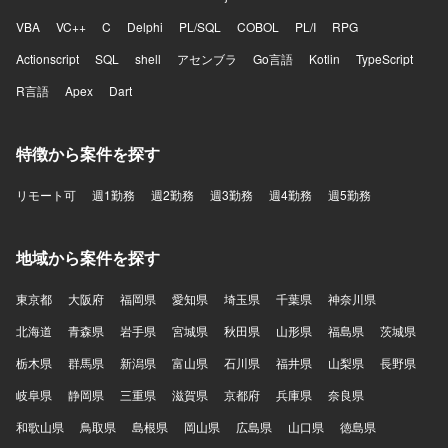
VBA
VC++
C
Delphi
PL/SQL
COBOL
PL/I
RPG
Actionscript
SQL
shell
アセンブラ
Go言語
Kotlin
TypeScript
R言語
Apex
Dart
特徴から案件を探す
リモート可
週1勤務
週2勤務
週3勤務
週4勤務
週5勤務
地域から案件を探す
東京都
大阪府
福岡県
愛知県
埼玉県
千葉県
神奈川県
北海道
青森県
岩手県
宮城県
秋田県
山形県
福島県
茨城県
栃木県
群馬県
新潟県
富山県
石川県
福井県
山梨県
長野県
岐阜県
静岡県
三重県
滋賀県
京都府
兵庫県
奈良県
和歌山県
鳥取県
島根県
岡山県
広島県
山口県
徳島県