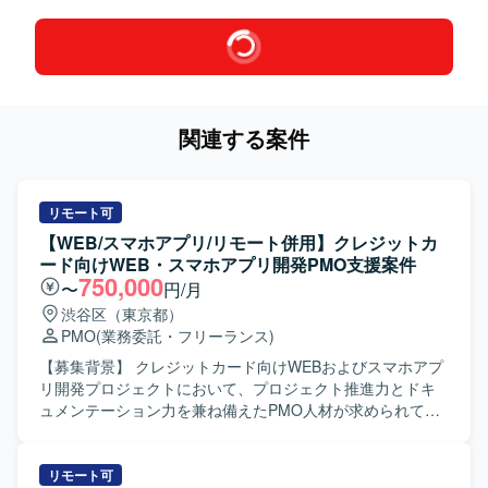
関連する案件
リモート可
【WEB/スマホアプリ/リモート併用】クレジットカ
ード向けWEB・スマホアプリ開発PMO支援案件
750,000
〜
円/月
渋谷区（東京都）
PMO
(業務委託・フリーランス)
【募集背景】 クレジットカード向けWEBおよびスマホアプ
リ開発プロジェクトにおいて、プロジェクト推進力とドキ
ュメンテーション力を兼ね備えたPMO人材が求められてい
るための募集となります。 【作業内容】 WEBおよびスマホ
アプリ開発プロジェクトにて、お客様と伴走しながらプロ
ジェクト推進を行って頂きます。 クライアント内での仕様
リモート可