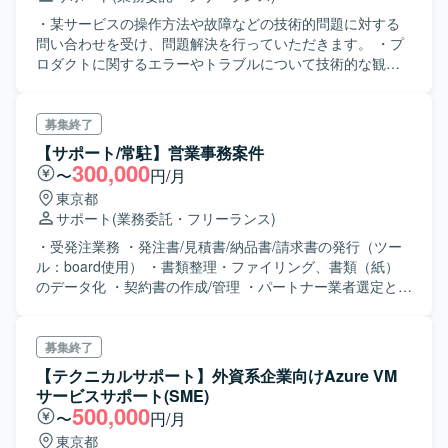
・某サービスの操作方法や故障などの技術的問題に対する
問い合わせを受け、問題解決を行っていただきます。 ・プ
ロダクトに関するエラーやトラブルについて技術的な観点
から解決方法等を支援していただきます。 ※コーディングな
どは行いませんが、技術的な知識とプロダクト知識を持っ
た上で顧客への回答や解決方法の提案などが求められま
募集終了
す。
【サポート/常駐】営業事務案件
300,000
〜
円/月
東京都
サポート
(業務委託・フリーランス)
・受発注業務 ・発注書/見積書/納品書/請求書の発行（ツー
ル：board使用） ・書類整理・ファイリング、書類（紙）
のデータ化 ・契約書の作成/管理 ・パートナー業者選定と評
価 ・パートナー業者との契約書の作成、管理（新規会社も
含む）
募集終了
【テクニカルサポート】外資系企業向けAzure VM
サービスサポート(SME)
500,000
〜
円/月
東京都