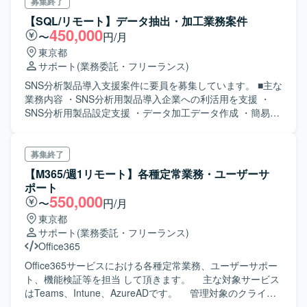
サポート ・導入プロジェクト管理 ・テスト計画作成/テスト
募集終了
実施 ・運用サポート ・エンハンス開発サポート
【SQL/リモート】データ抽出・加工業務案件
450,000
〜
円/月
東京都
サポート
(業務委託・フリーランス)
SNS分析製品導入支援案件に要員を募集しています。 ■主な
業務内容 ・SNS分析用製品導入企業への利活用を支援 ・
SNS分析用製品設定支援 ・データ加工データ作成 ・簡易レ
ポート作成 ・エンドユーザーとの打合せ、問い合わせ対応
募集終了
【M365/週1リモート】各種定常業務・ユーザーサ
ポート
550,000
〜
円/月
東京都
サポート
(業務委託・フリーランス)
Office365
Office365サービスにおける各種定常業務、ユーザーサポー
ト、機能検証等を担当 して頂きます。 主な対象サービス
はTeams、Intune、AzureADです。 管理対象のクライア
ントOSは、Windows11、Windows10で、業務例としては、