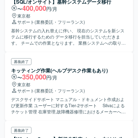
【SQL/オンサイト】基幹システムデータ移行
400,000
〜
円/月
東京都
サポート
(業務委託・フリーランス)
基幹システムの入れ替えに伴い、 現在のシステムを新シス
テムに移行するための データ移行を担当していただきま
す。 チームでの作業となります。 業務システムへの取り組
みに前向きな方を希望します。
募集終了
キッティング作業(ヘルプデスク作業もあり)
350,000
〜
円/月
東京都
サポート
(業務委託・フリーランス)
デスクサイドサポート マニュアル・ドキュメント作成およ
び更新作業 ユーザーに対するTier-2サポート Silvaによる
チケット管理 在庫管理,故障機器修理におけるメーカーへの
連絡 Intuneによるソリューションアシスト 資産管理,スケジ
ュール管理,メンバーの管理 白金・キッティングセンターに
おけるWin10とWin11の混合資材の管理 プロジェクトに関
募集終了
するレポートを提出,チームとプロジェクトの連携 資産運用