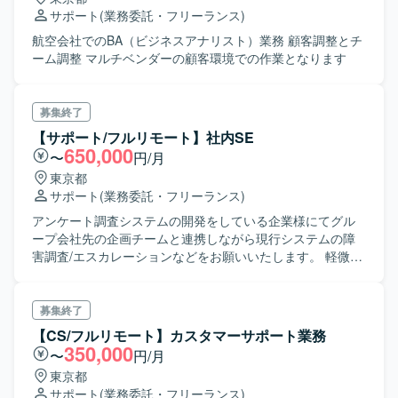
サポート
(業務委託・フリーランス)
航空会社でのBA（ビジネスアナリスト）業務 顧客調整とチ
ーム調整 マルチベンダーの顧客環境での作業となります
募集終了
【サポート/フルリモート】社内SE
650,000
〜
円/月
東京都
サポート
(業務委託・フリーランス)
アンケート調査システムの開発をしている企業様にてグル
ープ会社先の企画チームと連携しながら現行システムの障
害調査/エスカレーションなどをお願いいたします。 軽微な
修正などのご対応も可能であればお願いする想定ですの
で、開発のご経験（ソースコードが読める）が必要となり
ます。
募集終了
【CS/フルリモート】カスタマーサポート業務
350,000
〜
円/月
東京都
サポート
(業務委託・フリーランス)