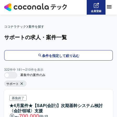
会員登録
>
ココナラテック
案件を探す
サポートの求人・案件一覧
条件を指定して絞り込む
322
件中
181
〜
210
件を表示
募集中の案件のみ
サポート
募集終了
★4月案件★【SAP(会計)】次期基幹システム検討
〈会計領域〉支援
700,000
〜
円/月