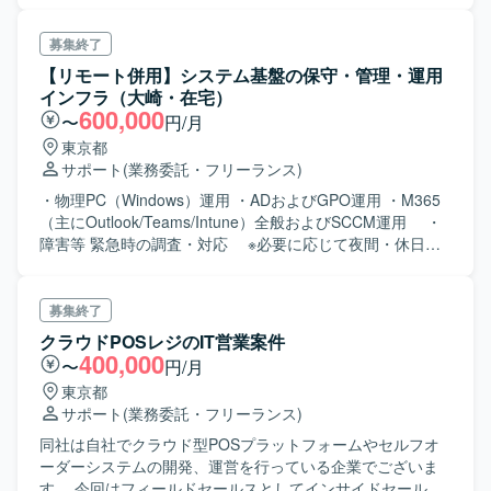
日次の データ集計作業、 ユーザー問い合わせに対する対
応（メール、電話、チャット等）、新機能、新サー ビスに
募集終了
おける機 能検証、テスト、です。 主にクラウドサービ
【リモート併用】システム基盤の保守・管理・運用
ス関連業務へのアサインであり、若くやる気のある方を求
インフラ（大崎・在宅）
めて います。
600,000
〜
円/月
東京都
サポート
(業務委託・フリーランス)
・物理PC（Windows）運用 ・ADおよびGPO運用 ・M365
（主にOutlook/Teams/Intune）全般およびSCCM運用 ・
障害等 緊急時の調査・対応 ※必要に応じて夜間・休日対
応を依頼する場合あり ・ITサービスデスクからエスカレー
ションされた作業依頼対応および調査対応 2次受け（ベン
ダー問合せ） ・作業依頼等から発生する各種メンテナンス
募集終了
作業
クラウドPOSレジのIT営業案件
400,000
〜
円/月
東京都
サポート
(業務委託・フリーランス)
同社は自社でクラウド型POSプラットフォームやセルフオ
ーダーシステムの開発、運営を行っている企業でございま
す。 今回はフィールドセールスとしてインサイドセールス