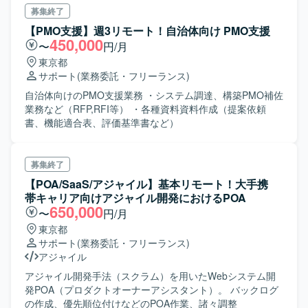
募集終了
【PMO支援】週3リモート！自治体向け PMO支援
450,000
〜
円/月
東京都
サポート
(業務委託・フリーランス)
自治体向けのPMO支援業務 ・システム調達、構築PMO補佐
業務など（RFP,RFI等） ・各種資料資料作成（提案依頼
書、機能適合表、評価基準書など）
募集終了
【POA/SaaS/アジャイル】基本リモート！大手携
帯キャリア向けアジャイル開発におけるPOA
650,000
〜
円/月
東京都
サポート
(業務委託・フリーランス)
アジャイル
アジャイル開発手法（スクラム）を用いたWebシステム開
発POA（プロダクトオーナーアシスタント）。 バックログ
の作成、優先順位付けなどのPOA作業、諸々調整