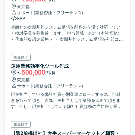
東京都
サポート
(業務委託・フリーランス)
SAP
某商社の次期基幹システム構想を顧客の立場で対応してい
く検討要員を募集致します。 担当領域：会計（本社業務）
＜代表的な想定業務＞ ・ 次期基幹システム構想を外部コン
サルファーム（Abeam）と共に実施 ・エンドユーザより現
課題等をヒアリング ・現基幹システム不要機能の選定 ・次
期基幹システム機能要件検討
募集終了
運用業務効率化ツール作成
500,000
〜
円/月
東京都
サポート
(業務委託・フリーランス)
現在担当している弊社社員が別業務にローテする為、引継
ぎを行って頂き、以降、主担当として業務を進めて頂きま
す。但し、現在担 当している弊社社員は横の席に座り業務
を覚えて頂くまでフォローします。 今年度予定している対
象業務は以下となる。 7割以上は終了し、新しい案件が追加
予定。 1.申請用ポータルサイト連絡用メール送信 2.UNIXサ
募集終了
ーバrootパスワード一括更新 3.システムAのUNIXログ回収&
【週2前橋出社】大手スーパーマーケット／顧客・