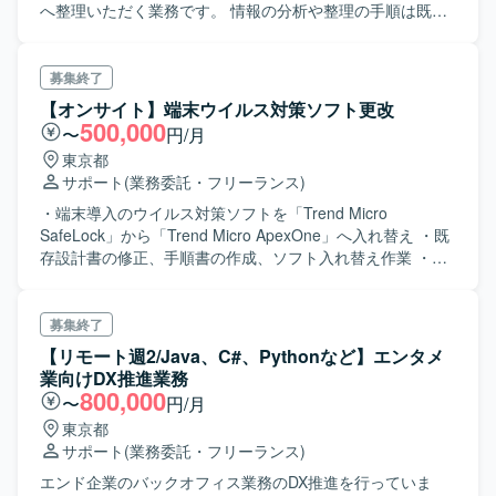
へ整理いただく業務です。 情報の分析や整理の手順は既に
確立されており、具体的な方法は参画時にレクチャーを受
けることができます。 作業ボリュームはそれなりにある想
定ですが、無為な残業はない現場ですのでご安心くださ
募集終了
い。 （同エンドの別プロジェクトに現在進行形で複数名が
【オンサイト】端末ウイルス対策ソフト更改
支援しています）
500,000
〜
円/月
東京都
サポート
(業務委託・フリーランス)
・端末導入のウイルス対策ソフトを「Trend Micro
SafeLock」から「Trend Micro ApexOne」へ入れ替え ・既
存設計書の修正、手順書の作成、ソフト入れ替え作業 ・作
業対象の端末は、計700台強 ■詳細： 既存ウイルス対策ソフ
トのアンインストール、および 新規ウイルス対策ソフトの
インストール。 営業店で顧客とのやり取りをする過程でご
募集終了
利用になる端末。 営業店の業務の全面停止を回避するため
【リモート週2/Java、C#、Pythonなど】エンタメ
の作業日程調整等、 調整や段取りを、上手く行えるスキル
業向けDX推進業務
が必要。 （営業店舗数は120強）
800,000
〜
円/月
東京都
サポート
(業務委託・フリーランス)
エンド企業のバックオフィス業務のDX推進を行っていま