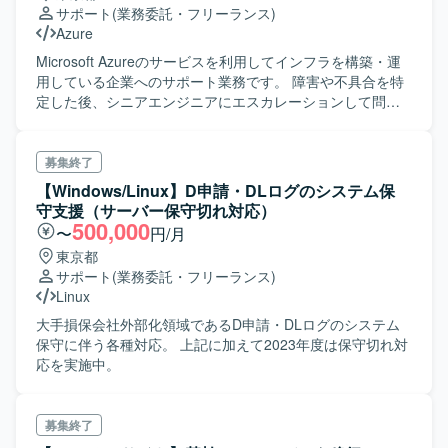
サポート
(業務委託・フリーランス)
Azure
Microsoft Azureのサービスを利用してインフラを構築・運
用している企業へのサポート業務です。 障害や不具合を特
定した後、シニアエンジニアにエスカレーションして問題
解決にあたる。 お客様の様々な問題に対して解決策を提供
する。 資格をお持ちの方 英語の読み書き（翻訳ツール利用
可能）※英語は稀に使用。（稀に外国人エンジニアとのメー
募集終了
ルで利用） 勤務時間 9:00～18:00（土日祝日はお休みで
【Windows/Linux】D申請・DLログのシステム保
す。） 面接： 1～2回程度
守支援（サーバー保守切れ対応）
500,000
〜
円/月
東京都
サポート
(業務委託・フリーランス)
Linux
大手損保会社外部化領域であるD申請・DLログのシステム
保守に伴う各種対応。 上記に加えて2023年度は保守切れ対
応を実施中。
募集終了