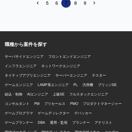
5
6
7
8
9
ル・予定表） ・各種ID/PWの管理、問い合わせ対応 ・各機
器の故障、紛失、盗難対応 ・各種マニュアルの作成、保
管、更新 ・PC関連の廃棄プロセス管理 ・各台帳の管理
（PC、機器、ソフトウェア、ライセンス、プリンター） ・
PC、NW、固定電話に関する故障等の各種問い合わせ対
応、一時切り分け ・システム関係の伝票計上対応 ・その他
上記に付随する業務
職種から案件を探す
サーバサイドエンジニア
フロントエンドエンジニア
インフラエンジニア
ネットワークエンジニア
ネイティブアプリエンジニア
サーバーエンジニア
テスター
ゲームエンジニア
LAMP系エンジニア
PL
汎用機
ブリッジSE
組込・制御
AIエンジニア
上級SE
フルスタックエンジニア
コンサルタント
PM
プリセールス
PMO
プロダクトマネージャー
ゲームプログラマ
ゲームディレクター
デバッカー
ゲームプランナー
DBA
運用・監視
プランナー
アナリスト
Webマーケティング
Webディレクター
Webデザイナー
コーダー