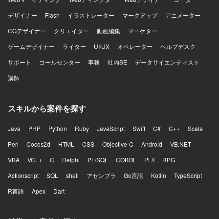
デザイナー
Flash
イラストレーター
マークアップ
アニメーター
CGデザイナー
クリエイター
動画編集
マーケター
ゲームデザイナー
ライター
UI/UX
オペレーター
ヘルプデスク
サポート
コールセンター
事務
社内SE
データサイエンティスト
講師
スキルから案件を探す
Java
PHP
Python
Ruby
JavaScript
Swift
C#
C++
Scala
Perl
Cocos2d
HTML
CSS
Objective-C
Android
VB.NET
VBA
VC++
C
Delphi
PL/SQL
COBOL
PL/I
RPG
Actionscript
SQL
shell
アセンブラ
Go言語
Kotlin
TypeScript
R言語
Apex
Dart