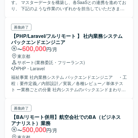
す。 マスターデータを構築し、各SaaSとの連携を進めてお
り、 下記のような作業のいずれかを担当していただきま
す。 例① ・MDM（マスタデータ）構築 ・SaaSを利用した
データパイプラインの構築 ・各種サービスとのデータ連携
例② ・人事労務システムの導入 利用するサービス：
募集終了
smartHR、jinjer、ジョブカンなど
【PHP/Laravel/フルリモート 】 社内業務システム
バックエンドエンジニア
600,000
〜
円/月
東京都
サポート
(業務委託・フリーランス)
PHP
・
Laravel
福祉事業 社内業務システム バックエンドエンジニア ・工
程：要件定義／内部設計／実装／各種レビュー／単体テス
ト ー業務ごとの分量 社内システムのバックエンドまわりの
設計/開発 ※30代半ばまでくらいの方が土台にのりやすそう
です ＃募集ポジションのスキル感目安 ・PG層の方：詳細
な指示があれば適切にコードを書くことができる
募集終了
【BA/リモート併用】航空会社でのBA（ビジネス
アナリスト）業務
500,000
〜
円/月
東京都