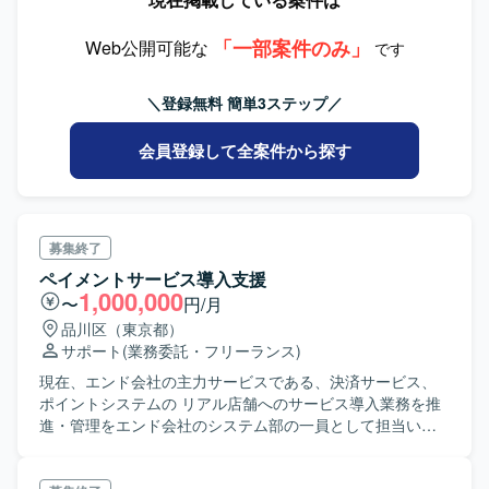
管理、課題管理など ＜CO＞ ・COモジュールコンサルタン
ト(コアメンバー) CO領域リードの元で、具体的なソリュー
「一部案件のみ」
ション推進の対応。結合テストケース作成、テスト実行、
Web公開可能な
です
障害対応、クライアントのテスト実行サポート、移行対応
など ＜AA＞ ・AAモジュールコンサルタント(コアメンバー)
＼登録無料 簡単3ステップ／
AA領域リードの元で、具体的なソリューション推進の対
応。結合テストケース作成、テスト実行、障害対応、クラ
会員登録して全案件から探す
イアントのテスト実行サポート、移行対応など
募集終了
ペイメントサービス導入支援
1,000,000
〜
円/月
品川区（東京都）
サポート
(業務委託・フリーランス)
現在、エンド会社の主力サービスである、決済サービス、
ポイントシステムの リアル店舗へのサービス導入業務を推
進・管理をエンド会社のシステム部の一員として担当いた
だきます。 具体的な業務としては、下記を想定しておりま
す。 ・社外/社内関係者のシステム担当窓口 ・サービス提案