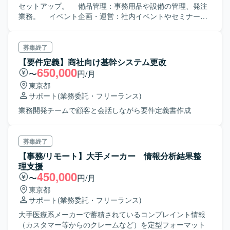
セットアップ。 備品管理：事務用品や設備の管理、発注
業務。 イベント企画・運営：社内イベントやセミナーの
企画および運営。 郵送物対応：送配、受付に届いた荷物
の仕分け。 お客様との懇親会・接待会場の手配 ■社内IT
関連 PCや周辺機器の管理：パソコン、マウスなどの設
募集終了
定・設置・管理。 機器の調達管理：新しい機器の選定、
【要件定義】商社向け基幹システム更改
購入。 故障対応・修理手配：機器の故障対応、修理
650,000
〜
円/月
の手配。 ライセンス管理：使用するソフトウェアのライ
東京都
センス管理。 ソフトウェアの導入・更新：必要なソフト
サポート
(業務委託・フリーランス)
ウェアの選定、インストール、更新作業。 ■一般事務作業
簡単な書類作成 データ入力：Excelや専用ソフトへのデ
業務開発チームで顧客と会話しながら要件定義書作成
ータ入力。 ファイリング：書類の整理や保管。 ■コミュ
ニケーション関連 メール対応：社内外とのメールのやり
取り。 来客対応：訪問者の応対や案内。
募集終了
【事務/リモート】大手メーカー 情報分析結果整
理支援
450,000
〜
円/月
東京都
サポート
(業務委託・フリーランス)
大手医療系メーカーで蓄積されているコンプレイント情報
（カスタマー等からのクレームなど）を定型フォーマット