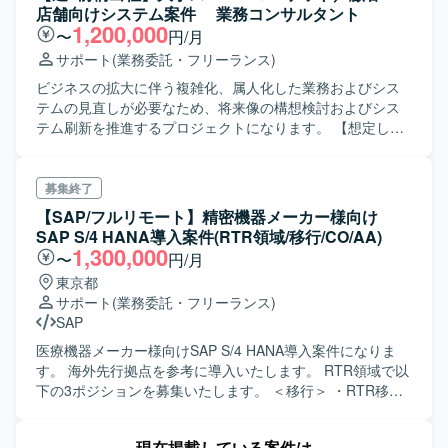
メール作成 4.ネットワーク機器ユーザ登録・削除
店舗向けシステム案件 業務コンサルタント
5.UNIX&Windowsログ回収＆ポータルサイトアップロード
1,200,000
〜
円/月
6.システムBのUNIXログ回収&メール作成(Powershell) ※3と
サポート
(業務委託・フリーランス)
同要件 7.vCenter Server Appliance 構成ファイルバックア
ップ 8.LDAPサーバフラグ更新作業 9.UNIXサーバ起動確認
ビジネスの拡大に伴う複雑化、属人化した業務およびシス
10.システムCのUNIXログ回収&メール作成 ※3と同要件
テムの見直しが必要なため、将来像の構想検討およびシス
11..JP1イベントメール自動送付 12.システムDのUNIXログ
テム刷新を推進するプロジェクトになります。 【想定して
回収&メール作成 ※3と同要件 上記銘柄について、ツール設
いる業務】 ・SCM業務要件整理・スケジュールなどの資料
計、コーディング、テスト、手順書作成などを行ってい頂
作成と、ユーザとの協議・課題のつぶしこみ ・顧客
きます。（お客様説明含む）
PM/PMOと共に、PJの進捗管理、課題管理、ベンダ管理を
募集終了
実施 ・その他、会議進行、議事録作成 など 上記のようにコ
【SAP/フルリモート】精密機器メーカー様向け
ンサルとしての推進は勿論、PMOのような立ち回りも対応
SAP S/4 HANA導入案件(RTR領域/移行/CO/AA)
いただきます。 元請け、顧客含めて密にコミュニケーショ
1,300,000
〜
円/月
ンが取れる現場なのでそういったコミュニケーションを積
東京都
極的に行える方ですとより力を発揮いただけます。
サポート
(業務委託・フリーランス)
SAP
医療機器メーカー様向けSAP S/4 HANA導入案件になりま
す。 海外先行拠点を参考に導入いたします。 RTR領域で以
下の3ポジションを募集いたします。 ＜移行＞ ・RTR移行
リード RTR各チーム(FI/CO/AA/RAR/CLM)担当と協同して
移行タスクの推進。進め方のクライアントとの討議、進捗
現在掲載している案件は