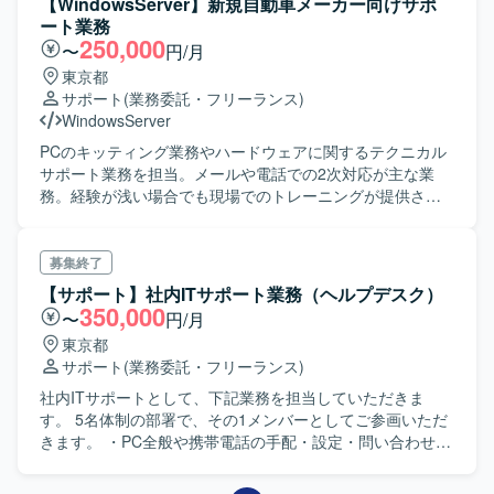
【WindowsServer】新規自動車メーカー向けサポ
会社の指示に基づく受渡・回収業務,Silvaによる資産データ
ート業務
の入力・更新 利用者との連携・連絡,資産運用業務マニュア
250,000
〜
円/月
ルの作成
東京都
サポート
(業務委託・フリーランス)
WindowsServer
PCのキッティング業務やハードウェアに関するテクニカル
サポート業務を担当。メールや電話での2次対応が主な業
務。経験が浅い場合でも現場でのトレーニングが提供され
る。
募集終了
【サポート】社内ITサポート業務（ヘルプデスク）
350,000
〜
円/月
東京都
サポート
(業務委託・フリーランス)
社内ITサポートとして、下記業務を担当していただきま
す。 5名体制の部署で、その1メンバーとしてご参画いただ
きます。 ・PC全般や携帯電話の手配・設定・問い合わせ対
応 ・OA機器類の手配・問い合わせ対応（プリンター、複合
機含） ・Microsoft製品・Outlookの問い合わせ対応（メー