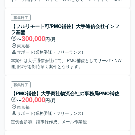
（テレアポ）チームが取ったアポイントを、オンラインで1
日5本程度ご対応頂きます。 クライアントに対する、自社サ
ービスの紹介から提案〜見積もり提示〜受注〜入金までが
募集終了
主な内容です。 入金されたら、弊社の別の導入支援チーム
【フルリモート可/PMO補佐】大手通信会社インフ
が巻き取ります。 即戦力では無くともお人柄を重視してお
ラ基盤
ります。
300,000
〜
円/月
東京都
サポート
(業務委託・フリーランス)
本案件は大手通信会社にて、 PMO補佐としてサーバ・NW
運用保守を対応頂く案件となります。
募集終了
【PMO補佐】大手商社物流会社の事務局PMO補佐
200,000
〜
円/月
東京都
サポート
(業務委託・フリーランス)
定例会参加、議事録作成、メール作業他