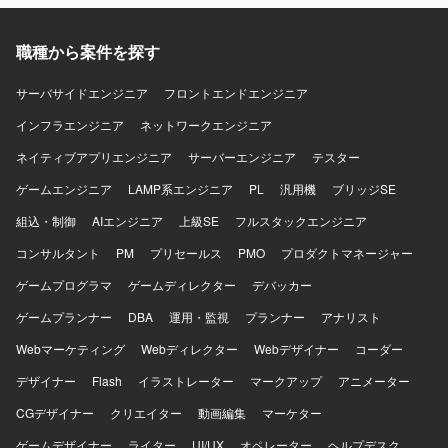
【求める人物像】 自走して課題を発見し、関係者と連携し
ながら解決まで主体的に推進できる方を求めています。顧
職種から案件を探す
客やベンダーとのコミュニケーションを円滑に行い、厳し
いスケジュール下でも粘り強くプロジェクトを前進させら
れる方が望ましいです。ドキュメントを整理しながら、全
サーバサイドエンジニア
フロントエンドエンジニア
体像を把握して動ける方を求めています。 【ポジションの
インフラエンジニア
ネットワークエンジニア
魅力】 大学の大規模インフラ更改プロジェクトにおいて、
ID管理・認証基盤領域のPL補佐として上流から構築フェー
ネイティブアプリエンジニア
サーバーエンジニア
テスター
ズに深く関わることができます。LDAPを中心としたID管理
ゲームエンジニア
基盤の知見を活かしつつ、顧客・ベンダー折衝やスケジュ
LAMP系エンジニア
PL
汎用機
ブリッジSE
ール管理などプロジェクトマネジメント寄りの経験を積む
組込・制御
AIエンジニア
上級SE
フルスタックエンジニア
ことができます。厳しいスケジュール環境での推進経験
は、その後の大規模案件でのキャリアにもつながります。
コンサルタント
PM
プリセールス
PMO
プロダクトマネージャー
【開発環境】 LDAPを中心としたID管理・認証基盤、Active
ゲームプログラマ
ゲームディレクター
デバッカー
DirectoryやMicrosoft Entra ID などのディレクトリサービス
や認証連携技術を扱う環境です。
ゲームプランナー
DBA
運用・監視
プランナー
アナリスト
Webマーケティング
Webディレクター
Webデザイナー
コーダー
デザイナー
Flash
イラストレーター
マークアップ
アニメーター
CGデザイナー
クリエイター
動画編集
マーケター
ゲームデザイナー
ライター
UI/UX
オペレーター
ヘルプデスク