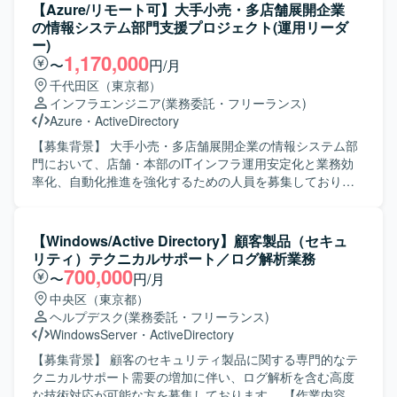
内SEチームのメンバー管理および業務推進を行っていただ
は、ネットワークを監視するオンプレ監視サーバの更改対
【Azure/リモート可】大手小売・多店舗展開企業
きます。 【求める人物像】 インフラ全般に幅広く携わるこ
応、オンプレのCAサーバおよびFTPサーバの仮想化と更改
の情報システム部門支援プロジェクト(運用リーダ
とに意欲があり、サーバやネットワークの要件定義から設
対応、ネットワーク機器の構成管理を行うアプライアンス
ー)
計・構築まで主体的に推進いただける方を求めておりま
サーバをWindows Server 2025上で構築し、コンフィグ管
1,170,000
〜
円/月
す。 ベンダーや業務部門とのコミュニケーションを円滑に
理やリソース管理が適切に行えるよう設定・検証を実施し
千代田区（東京都）
行い、状況に応じて柔軟に調整・判断できる方を歓迎いた
ていただきます。 【求める人物像】 チームの中心となって
インフラエンジニア
(業務委託・フリーランス)
します。 社内関係者と協力しながら、安定したシステム運
周囲とコミュニケーションを取りながら、構築フェーズを
Azure
・
ActiveDirectory
用と継続的な改善に取り組んでいただける方を想定してお
主体的に推進いただける方を求めております。課題発生時
ります。 【ポジションの魅力】 サーバ、ネットワーク、仮
にも落ち着いて状況整理を行い、関係者と連携しながら解
【募集背景】 大手小売・多店舗展開企業の情報システム部
想基盤、認証基盤などインフラ全般を横断して担当できる
決に向けた提案と実行ができる方を歓迎いたします。 【ポ
門において、店舗・本部のITインフラ運用安定化と業務効
ため、幅広い技術経験を積むことができます。 工場ネット
ジションの魅力】 金融システム向けのネットワーク維持管
率化、自動化推進を強化するための人員を募集しておりま
ワークを含む製造業のインフラに関わることで、現場に近
理基盤の更改に携わることで、大規模かつ高信頼性が求め
す。 【作業内容】 店舗・本部のITインフラ（NW／クラウ
い視点での基盤設計や改善に携わることができます。 社内
られる環境でのサーバ構築経験を積むことができます。複
ド／セキュリティ／POS／端末管理など）を横断的に支援
SEチームの一員として、マネジメントや業務推進にも関わ
数サーバの更改を横断的にリードすることで、リーダーと
し、運用安定化・業務効率化・自動化推進をリードしてい
【Windows/Active Directory】顧客製品（セキュ
ることで、上流工程やリーダーシップの経験を高めること
しての経験値を高めつつ、監視サーバや仮想基盤、ネット
ただきます。 社内IT／情シス領域の運用リードを行ってい
リティ）テクニカルサポート／ログ解析業務
ができます。 【開発環境】 Windows/Linuxサーバを中心と
ワーク構成管理といった幅広い技術領域に触れていただけ
ただきます。 業務ツール・IT基盤（MS系／NW／クラウ
700,000
〜
円/月
したインフラ環境にて、VMware/Hyper-Vによる仮想基盤や
ます。 【開発環境】 Windows Server 2016/2025を中心と
ド）の運用管理を担当していただきます。 セキュリティ運
中央区（東京都）
Active Directory/Azure ADなどの認証基盤、DNS/DHCP/フ
したオンプレミス環境、および仮想基盤上でのサーバ構築
用・インシデント対応の統括を行っていただきます。 運用
ヘルプデスク
(業務委託・フリーランス)
ァイルサーバなどの基盤システムを取り扱う環境となって
環境を想定しております。監視サーバや構成管理用アプラ
設計、タスク・工数管理、改善推進を実施していただきま
WindowsServer
・
ActiveDirectory
おります。
イアンスサーバなど、ネットワーク維持管理に関わる各種
す。 メンバー管理・育成、ベンダーコントロールを行って
サーバ群を対象に構築・設定・検証を行っていただきま
いただきます。 コスト管理および運用最適化を推進してい
【募集背景】 顧客のセキュリティ製品に関する専門的なテ
す。
ただきます。 【求める人物像】 ITインフラ全般に横断的な
クニカルサポート需要の増加に伴い、ログ解析を含む高度
知識を持ち、主体的に運用改善や自動化を推進できる方を
な技術対応が可能な方を募集しております。 【作業内容】