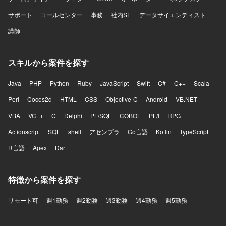
サポート
コールセンター
事務
社内SE
データサイエンティスト
講師
スキルから案件を探す
Java
PHP
Python
Ruby
JavaScript
Swift
C#
C++
Scala
Perl
Cocos2d
HTML
CSS
Objective-C
Android
VB.NET
VBA
VC++
C
Delphi
PL/SQL
COBOL
PL/I
RPG
Actionscript
SQL
shell
アセンブラ
Go言語
Kotlin
TypeScript
R言語
Apex
Dart
特徴から案件を探す
リモート可
週1勤務
週2勤務
週3勤務
週4勤務
週5勤務