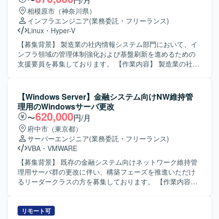
相模原市（神奈川県）
インフラエンジニア
(業務委託・フリーランス)
Linux
・
Hyper-V
【募集背景】 製造業の社内情報システム部門において、イ
ンフラ領域の管理体制強化および基盤刷新を進めるための
支援要員を募集しております。 【作業内容】 製造業の社内
情報システム部にて、インフラ領域全般の管理業務をご担
当いただきます。 情報システムおよび情報インフラの構築
業務に携わっていただきます。 運用・保守に関する管理業
【Windows Server】金融システム向けNW維持管
務を行っていただきます。 Windows/Linuxサーバの構築お
理用のWindowsサーバ更改
よび保守を行っていただきます。 無線LAN、WAN、VPNな
620,000
〜
円/月
どを含むネットワークの構築および保守をご対応いただき
府中市（東京都）
ます。 L2/L3、VLAN、冗長化、工場LANなどのネットワー
サーバーエンジニア
(業務委託・フリーランス)
ク設計をご担当いただきます。 VMware/Hyper-Vを用いた
VBA
・
VMWARE
仮想基盤の設計構築を行っていただきます。 Active
DirectoryやAzure ADなどの認証基盤設計をご担当いただき
【募集背景】 既存の金融システム向けネットワーク維持管
ます。 DNS/DHCP/ファイルサーバなどの基盤システム刷新
理用サーバ群の更改に伴い、構築フェーズを推進いただけ
に携わっていただきます。 ファイアウォール、アクセス制
るリーダークラスの方を募集しております。 【作業内容】
御、脆弱性対応などのセキュリティ対策の維持・強化を行
既存案件における複数のWindowsサーバ更改プロジェクト
っていただきます。 ベンダーコントロール、要件定義、進
に参画いただきます。要件定義および設計フェーズは完了
捗管理などのマネジメント業務を行っていただきます。 社
しており、構築フェーズから参画いただきます。具体的に
リモート可