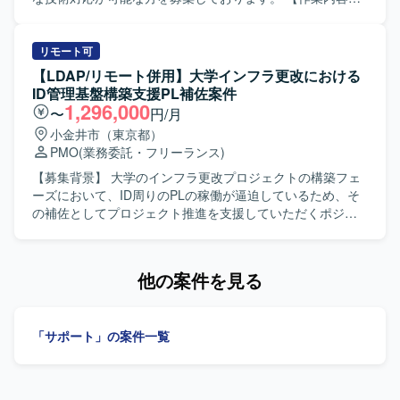
求めております。 関係者と円滑にコミュニケーションを取
顧客のセキュリティ製品に関するテクニカルサポート業務
りながら、調整・折衝をリードできる方を歓迎いたしま
を担当していただきます。メール・電話での問い合わせ対
す。 【ポジションの魅力】 大規模な多店舗展開企業のITイ
応に加え、SIEMログ解析を中心とした技術調査を行いま
リモート可
ンフラ全体を俯瞰しながら、運用設計から改善推進まで一
す。主な対応内容として、Windowsイベントログ解析
【LDAP/リモート併用】大学インフラ更改における
貫して関わることができます。 MS系基盤やクラウド、セキ
（Event ID 4624/4625 などの認証挙動の分析）、Active
ID管理基盤構築支援PL補佐案件
ュリティなど幅広い技術領域に携わり、運用リーダーとし
Directory認証ログの調査（不正ログイン、権限昇格などの
1,296,000
〜
円/月
ての経験をさらに深めていただけます。 【開発環境】 MS
攻撃手法理解を含む）、IPS／UTMのアラート調査、製品
小金井市（東京都）
系基盤（AD／Entra ID／M365／Intune）、クラウド基盤
（セキュリティ）の動作検証や技術的な深掘り調査、報告
PMO
(業務委託・フリーランス)
（AWS、Azure）、ネットワーク（FW／無線LAN 等）、店
書作成、社内レビュー、顧客向け説明（Web会議含む）を
舗IT（POS／PBX など）を利用した環境で運用していただ
行っていただきます。攻撃手法の理解を前提としたログ解
【募集背景】 大学のインフラ更改プロジェクトの構築フェ
きます。
析を含む高度な技術対応が求められます。 【求める人物
ーズにおいて、ID周りのPLの稼働が逼迫しているため、そ
像】 責任を持って1人称で対応できる方を求めております。
の補佐としてプロジェクト推進を支援していただくポジシ
また、チームでの報連相やコミュニケーションを円滑に行
ョンです。 【作業内容】 大学向けインフラ更改プロジェク
いながら、技術を継続的に吸収しようとする姿勢をお持ち
トにおけるID管理基盤構築支援を行っていただきます。PL
の方が望ましいです。 【ポジションの魅力】 セキュリティ
補佐としてプロジェクト推進や進捗管理支援を担当してい
他の案件を見る
製品のテクニカルサポートを通じて、攻撃手法の理解や各
ただきます。LDAPを中心としたID管理基盤の設計・構築お
種ログ解析スキルを実務の中で磨くことができます。製品
よび各種調整対応を実施していただきます。顧客および関
の動作検証や技術的な深掘り調査を行うことで、セキュリ
係ベンダーとの折衝や課題管理を行っていただきます。PL
「サポート」の案件一覧
ティ領域の知見を広く深く身につけられる環境です。 【開
のリソース不足領域を巻き取り、主体的に課題解決に取り
発環境】 Windows環境および各種セキュリティ製品、SIEM
組んでいただきます。各種ドキュメント作成、レビュー、
基盤を用いたログ解析環境となります。
会議対応を行っていただきます。スケジュール管理および
構築フェーズ全体の推進支援を担当していただきます。