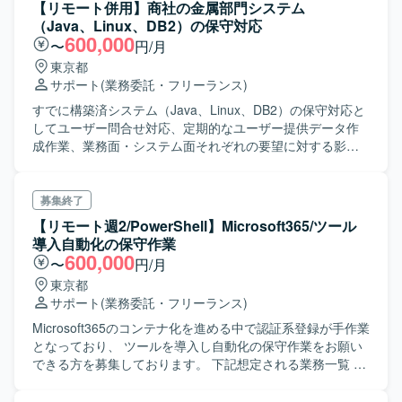
【リモート併用】商社の金属部門システム
似の成果物を流用し本案件の改修ポイントを 反映していく
（Java、Linux、DB2）の保守対応
手法となります。
600,000
〜
円/月
東京都
サポート
(業務委託・フリーランス)
すでに構築済システム（Java、Linux、DB2）の保守対応と
してユーザー問合せ対応、定期的なユーザー提供データ作
成作業、業務面・システム面それぞれの要望に対する影響
調査 システム不具合・改善要望に対するJavaソースや
UnixShellの調査解析と改修方法検討
募集終了
【リモート週2/PowerShell】Microsoft365/ツール
導入自動化の保守作業
600,000
〜
円/月
東京都
サポート
(業務委託・フリーランス)
Microsoft365のコンテナ化を進める中で認証系登録が手作業
となっており、 ツールを導入し自動化の保守作業をお願い
できる方を募集しております。 下記想定される業務一覧 ・
PowerShellでの設計～開発 ・ユーザーコミュニケーション
・その他不随業務