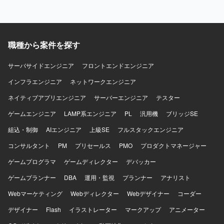
職種から案件を探す
サーバサイドエンジニア
フロントエンドエンジニア
インフラエンジニア
ネットワークエンジニア
ネイティブアプリエンジニア
サーバーエンジニア
テスター
ゲームエンジニア
LAMP系エンジニア
PL
汎用機
ブリッジSE
組込・制御
AIエンジニア
上級SE
フルスタックエンジニア
コンサルタント
PM
プリセールス
PMO
プロダクトマネージャー
ゲームプログラマ
ゲームディレクター
デバッカー
ゲームプランナー
DBA
運用・監視
プランナー
アナリスト
Webマーケティング
Webディレクター
Webデザイナー
コーダー
デザイナー
Flash
イラストレーター
マークアップ
アニメーター