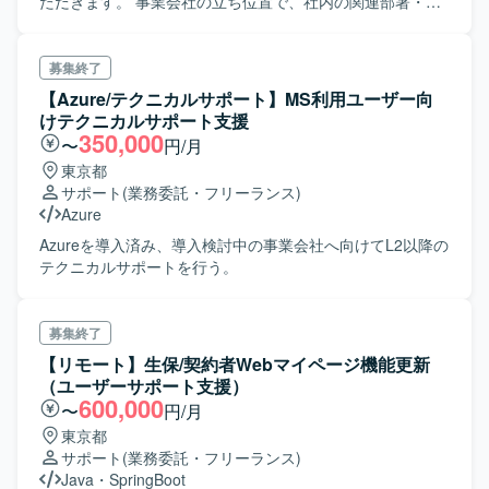
ただきます。 事業会社の立ち位置で、社内の関連部署・被
買収会社・パッケージベンダーと 要件を実現するための調
整や交渉をしつつ、安定運用に向けた役割を担当いただき
ます。 基本的にはシステム周りを全般的に見てもらいなが
募集終了
ら、システム部の運用も実施いただきます。 統合マネージ
【Azure/テクニカルサポート】MS利用ユーザー向
ャー（事業部長）およびPJリーダーの配下でのメンバーを
けテクニカルサポート支援
募集しております。
350,000
〜
円/月
東京都
サポート
(業務委託・フリーランス)
Azure
Azureを導入済み、導入検討中の事業会社へ向けてL2以降の
テクニカルサポートを行う。
募集終了
【リモート】生保/契約者Webマイページ機能更新
（ユーザーサポート支援）
600,000
〜
円/月
東京都
サポート
(業務委託・フリーランス)
Java
・
SpringBoot