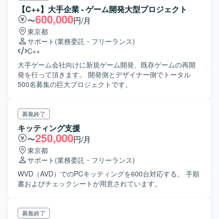
を行っていただきます。
【C++】大手企業 - ゲーム開発大型プロジェクト
600,000
〜
円/月
東京都
サポート
(業務委託・フリーランス)
C++
大手ゲーム会社向けに新規ゲーム開発、既存ゲームの再開
発を行って頂きます。 開発側とデザイナー側でトータル
500名募集の巨大プロジェクトです。
募集終了
キッティング支援
250,000
〜
円/月
東京都
サポート
(業務委託・フリーランス)
WVD（AVD）でのPCキッティングを600台対応する。 手順
書およびチェックシートが用意されています。
募集終了