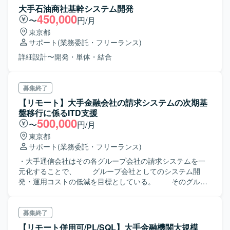
大手石油商社基幹システム開発
450,000
〜
円/月
東京都
サポート
(業務委託・フリーランス)
詳細設計〜開発・単体・結合
募集終了
【リモート】大手金融会社の請求システムの次期基
盤移行に係るITD支援
500,000
〜
円/月
東京都
サポート
(業務委託・フリーランス)
・大手通信会社はその各グループ会社の請求システムを一
元化することで、 グループ会社としてのシステム開
発・運用コストの低減を目標としている。 そのグルー
プ会社の中で金融系事業を主とした企業の請求システムを
次期基盤へ移行し、 各グループ会社の請求システムを
そこへ集約する。 サービスインは2026年1月を目指し
募集終了
ている。 企業としてはシステム開発前の段階で、開発
【リモート併用可/PL/SQL】大手金融機関大規模