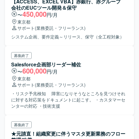
【ACCESS、EXCEL VBA】赤銀行、赤グループ
⇒都内想定
会社のEUCツール開発＆保守
450,000
〜
円/月
東京都
サポート
(業務委託・フリーランス)
システム企画、要件定義～リリース、保守（全工程対象）
募集終了
Salesforce企画部リーダー補佐
600,000
〜
円/月
東京都
サポート
(業務委託・フリーランス)
・リスク予兆検知 障害になりそうなところを見つけそれ
に対する対応策をドキュメントに起こす。 ・カスタマーセ
ンターの対応 ・技術支援
募集終了
★元請直！組織変更に伴うマスタ更新業務のフロー