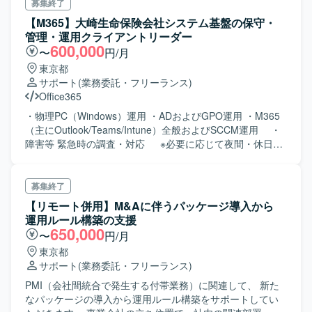
募集終了
【M365】大崎生命保険会社システム基盤の保守・
管理・運用クライアントリーダー
600,000
〜
円/月
東京都
サポート
(業務委託・フリーランス)
Office365
・物理PC（Windows）運用 ・ADおよびGPO運用 ・M365
（主にOutlook/Teams/Intune）全般およびSCCM運用 ・
障害等 緊急時の調査・対応 ※必要に応じて夜間・休日対
応を依頼する場合あり ・ITサービスデスクからエスカレー
ションされた作業依頼対応および調査対応 2次受け
（ベンダー問合せ） ・作業依頼等から発生する各種メンテ
募集終了
ナンス作業 ・システム基盤運用に関する定期報告 ・メンバ
【リモート併用】M&Aに伴うパッケージ導入から
ーに対する業務割り振り
運用ルール構築の支援
650,000
〜
円/月
東京都
サポート
(業務委託・フリーランス)
PMI（会社間統合で発生する付帯業務）に関連して、 新た
なパッケージの導入から運用ルール構築をサポートしてい