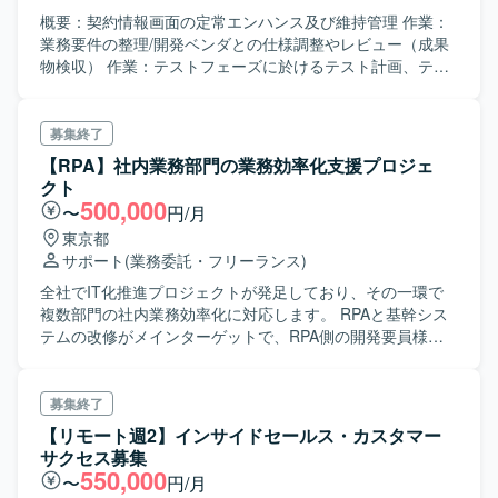
概要：契約情報画面の定常エンハンス及び維持管理 作業：
業務要件の整理/開発ベンダとの仕様調整やレビュー（成果
物検収） 作業：テストフェーズに於けるテスト計画、テス
トケース表の作成 など
募集終了
【RPA】社内業務部門の業務効率化支援プロジェ
クト
500,000
〜
円/月
東京都
サポート
(業務委託・フリーランス)
全社でIT化推進プロジェクトが発足しており、その一環で
複数部門の社内業務効率化に対応します。 RPAと基幹シス
テムの改修がメインターゲットで、RPA側の開発要員様を
追加募集します。 RPAソフトウェアはBizRobo（ビズロ
ボ）を利用中です。
募集終了
【リモート週2】インサイドセールス・カスタマー
サクセス募集
550,000
〜
円/月