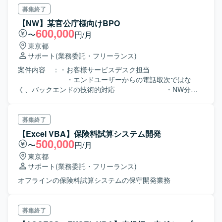
募集終了
【NW】某官公庁様向けBPO
600,000
〜
円/月
東京都
サポート
(業務委託・フリーランス)
案件内容 ：・お客様サービスデスク担当
・エンドユーザーからの電話取次ではな
く、バックエンドの技術的対応 ・NW分野
の主な対応範囲はL3SW,L2SW,FW,LB,無線環境周り
⇒該当機器のメンテナンス、バージョンア
ップ、設定変更作業、 ・不具合調査、入替
募集終了
作業の立会等を実施 ・SV分野では、
【Excel VBA】保険料試算システム開発
WindowsやLinux交えた、一般的な役割のサーバがおおよそ
500,000
〜
円/月
存在する為、 それらの運用サポートが対
東京都
象（例として、DHCPやウィルス対策、
サポート
(業務委託・フリーランス)
資産管理、ファイルサーバ等） ※NW・SV担
当チームは立ち上げ始めなので、具体的な業務方針は固ま
オフラインの保険料試算システムの保守開発業務
っておらず バックエンドの技術サポート
全般という位置づけ ・対応は基本的にはリ
モート。週1でオフィスにチームで集まる想定
募集終了
・立会や調査等の場合は、現地へ向かう