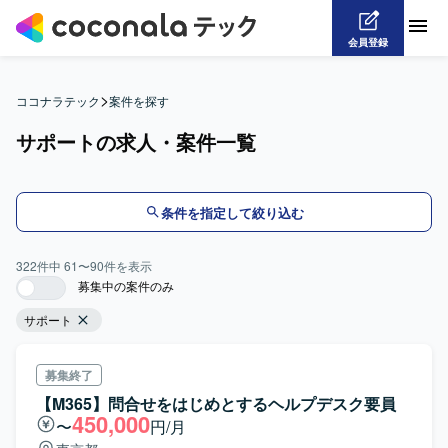
会員登録
>
ココナラテック
案件を探す
サポートの求人・案件一覧
条件を指定して絞り込む
322
件中
61
〜
90
件を表示
募集中の案件のみ
サポート
募集終了
【M365】問合せをはじめとするヘルプデスク要員
450,000
〜
円/月