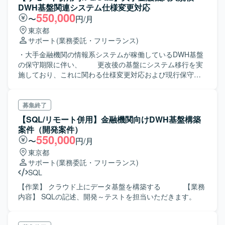
に向けての方針検討、情報収集、各グループ会社との調整
DWH基盤関連システム仕様変更対応
を行っている。 主な作業としては、方針検討、システ
550,000
〜
円/月
ム間インターフェイス調整、現行システムの仕様確認であ
東京都
る。
サポート
(業務委託・フリーランス)
・大手金融機関の情報系システムが稼働しているDWH基盤
の保守期限に伴い、 更改後の基盤にシステム移行を実
施しており、これに関わる仕様変更対応および現行保守追
いつき対応等の 作業支援が本案件の作業内容。 ・大
手金融機関のマーケティング施策の効率化を目的とした
DWH基盤上の主要なシステムで、 顧客のニーズを踏ま
募集終了
えた様々な案件が企画されており、システム移行後も、大
【SQL/リモート併用】金融機関向けDWH基盤構築
小様々な機能追加案件が 発生する見込み。
案件（開発案件）
550,000
〜
円/月
東京都
サポート
(業務委託・フリーランス)
SQL
【作業】 クラウド上にデータ基盤を構築する 【業務
内容】 SQLの記述、開発～テストを担当いただきます。