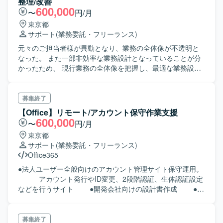
整理/改善
600,000
〜
円/月
東京都
サポート
(業務委託・フリーランス)
元々のご担当者様が異動となり、業務の全体像が不透明と
なった。 また一部非効率な業務設計となっていることが分
かったため、 現行業務の全体像を把握し、最適な業務設計
及び自動化ツールを作成したい。 ※上記とは全く関係のない
業務も度々発生します
募集終了
【Office】リモート/アカウント保守作業支援
600,000
〜
円/月
東京都
サポート
(業務委託・フリーランス)
Office365
●法人ユーザー全般向けのアカウント管理サイト保守運用。
アカウント発行やID変更、2段階認証、生体認証設定
などを行うサイト ●開発会社向けの設計書作成 ●案
件のスケジュール調整 ●議事録作成、審議資料の作成
●受入試験準備／実施 ●開発会社の納品物のチェッ
ク
募集終了