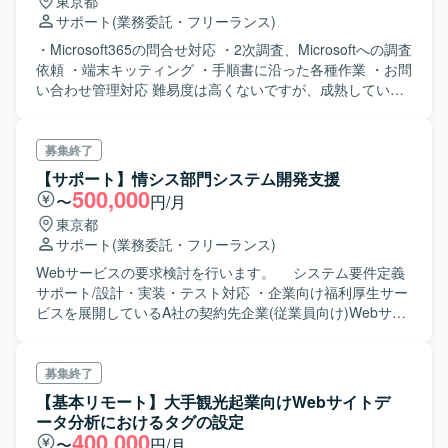
東京都
サポート
(業務委託・フリーランス)
・Microsoft365の問合せ対応 ・2次調査、Microsoftへの調査
依頼 ・端末キッティング ・手順書に沿った各種作業 ・お問
い合わせ管理対応 難易度は高くないですが、成熟していな
い運用プロジェクトの為業務が増えるかもしれません。 一
般的なITスキルを持っており、ヘルプデスク経験あり（お
問い合わせ内容を理解し、クローズまでハンドリングでき
募集終了
ること）
【サポート】情シス部門システム開発支援
500,000
〜
円/月
東京都
サポート
(業務委託・フリーランス)
Webサービスの要求検討を行います。 システム要件定義
サポート/設計・実装・テスト対応 ・企業向け福利厚生サー
ビスを展開しているA社の契約先企業(従業員向け)Webサー
ビスの 要求検討を行う情報システム部門のシステム要件
定義サポート/設計・実装・テスト対応 (情報システム部
門の一員として動いて頂きます)
募集終了
【基本リモート】大手観光起業向けWebサイトデ
ータ分析におけるタグの設定
400,000
〜
円/月