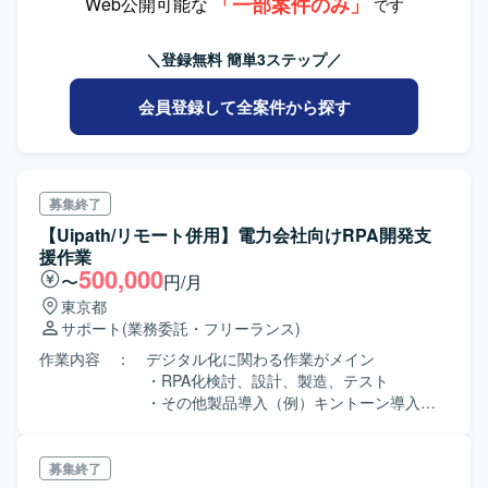
「一部案件のみ」
Web公開可能な
です
＼登録無料 簡単3ステップ／
会員登録して全案件から探す
募集終了
【Uipath/リモート併用】電力会社向けRPA開発支
援作業
500,000
〜
円/月
東京都
サポート
(業務委託・フリーランス)
作業内容 ： デジタル化に関わる作業がメイン
・RPA化検討、設計、製造、テスト
・その他製品導入（例）キントーン導入な
ど 開発環境 ： Uipath
募集終了