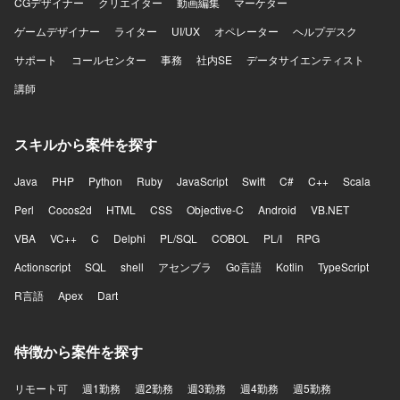
CGデザイナー
クリエイター
動画編集
マーケター
ゲームデザイナー
ライター
UI/UX
オペレーター
ヘルプデスク
サポート
コールセンター
事務
社内SE
データサイエンティスト
講師
スキルから案件を探す
Java
PHP
Python
Ruby
JavaScript
Swift
C#
C++
Scala
Perl
Cocos2d
HTML
CSS
Objective-C
Android
VB.NET
VBA
VC++
C
Delphi
PL/SQL
COBOL
PL/I
RPG
Actionscript
SQL
shell
アセンブラ
Go言語
Kotlin
TypeScript
R言語
Apex
Dart
特徴から案件を探す
リモート可
週1勤務
週2勤務
週3勤務
週4勤務
週5勤務