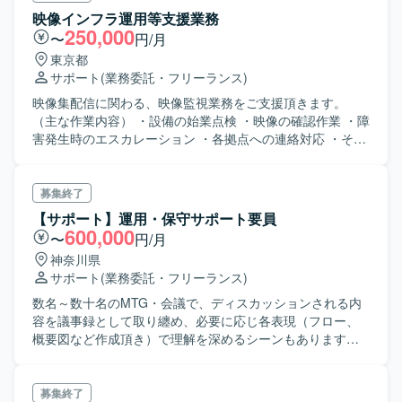
映像インフラ運用等支援業務
250,000
〜
円/月
東京都
サポート
(業務委託・フリーランス)
映像集配信に関わる、映像監視業務をご支援頂きます。
（主な作業内容） ・設備の始業点検 ・映像の確認作業 ・障
害発生時のエスカレーション ・各拠点への連絡対応 ・その
他関連業務など
募集終了
【サポート】運用・保守サポート要員
600,000
〜
円/月
神奈川県
サポート
(業務委託・フリーランス)
数名～数十名のMTG・会議で、ディスカッションされる内
容を議事録として取り纏め、必要に応じ各表現（フロー、
概要図など作成頂き）で理解を深めるシーンもあります。
企画資料、提案資料を作成→プロパー社員チェックを経て
資料を完成させる。時には、マニュアル・手順書作成、デ
ータ抽出、キッティング、梱包・発送業務に携わる、等々
募集終了