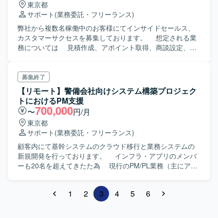
東京都
サポート
(業務委託・フリーランス)
弊社から複数名稼働中のお客様にてインサイドセールス、
カスタマーサクセスを募集しております。 想定される業
務については 見積作成、アポイント取得、商談設定、お
客様の契約書類作成サポートを想定しております。
募集終了
【リモート】警備会社向けシステム構築プロジェク
トにおけるPM支援
700,000
〜
円/月
東京都
サポート
(業務委託・フリーランス)
顧客内にて基幹システムのクラウド移行と業務システムの
新規開発を行っております。 インフラ・アプリのメンバ
ーも20名を超えてきたた為 現行のPM/PL業務（主にアプ
リ領域）をご支援いただける方を募集させていただきま
す。
1
2
3
4
5
6