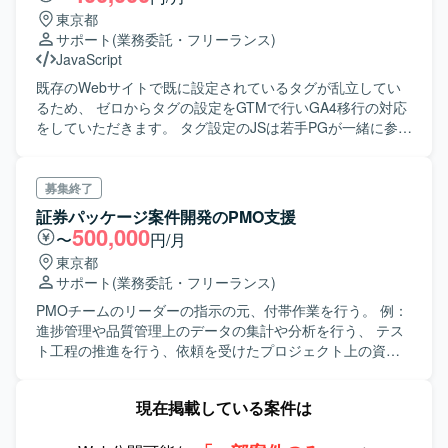
東京都
サポート
(業務委託・フリーランス)
JavaScript
既存のWebサイトで既に設定されているタグが乱立してい
るため、 ゼロからタグの設定をGTMで行いGA4移行の対応
をしていただきます。 タグ設定のJSは若手PGが一緒に参画
予定ですが、ある程度ご自身でもかける方を募集致しま
す。
募集終了
証券パッケージ案件開発のPMO支援
500,000
〜
円/月
東京都
サポート
(業務委託・フリーランス)
PMOチームのリーダーの指示の元、付帯作業を行う。 例：
進捗管理や品質管理上のデータの集計や分析を行う、 テス
ト工程の推進を行う、依頼を受けたプロジェクト上の資料
を作成する、等
現在掲載している案件は