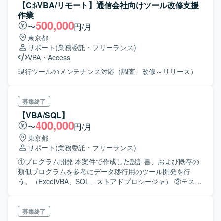
【C♯/VBA/リモート】通信会社向けツール改修支援
作業
500,000
〜
円/月
東京都
サポート
(業務委託・フリーランス)
VBA
・
Access
現行ツールのメンテナンス対応（調査、改修～リリース）
募集終了
【VBA/SQL】
400,000
〜
円/月
東京都
サポート
(業務委託・フリーランス)
①プログラム開発 本案件で作成した設計書、および既存の
類似プログラムを参考にデータ移行用のツール開発を行
う。（ExcelVBA、SQL、ストアドプロシージャ） ②テスト
（単体、結合、総合） 開発した移行ツールの単体テスト、
移行結果を使用した結合テスト（画面、帳票確認）、移行
結果を使用した業務運用のサイクルテスト。 ※仕様書作成、
募集終了
データ準備、障害対応を含む 各種成果物は過去案件から類