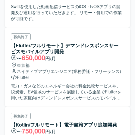
Swiftを使用した動画配信サービスのiOS・tvOSアプリの開
発及び運用を行っていただきます。 リモート併用での作業
が可能です。
募集終了
【Flutter/フルリモート】デマンドレスポンスサー
ビスモバイルアプリ開発
650,000
〜
円/月
東京都
ネイティブアプリエンジニア
(業務委託・フリーランス)
Flutter
電力・ガスなどのエネルギー会社の料金比較サービスや、
脱炭素、EV領域のサービスを展開している企業でFlutterを
用いた家庭向けデマンドレスポンスサービスのモバイルア
プリ開発をご担当頂きます。 既に開発を進めており、6月末
にリリース予定です。 もう1名Flutterエンジニアがいるの
で、その方と協力して頂きながらタスクを進行して頂きま
募集終了
す。 リリース後の運用開発も発生する可能性がございま
【Kotlin/フルリモート】電子書籍アプリ追加開発
す。
750,000
〜
円/月