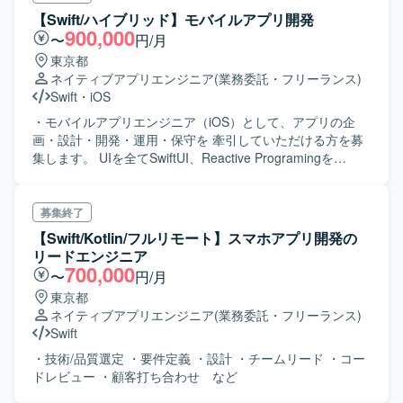
【Swift/ハイブリッド】モバイルアプリ開発
900,000
〜
円/月
東京都
ネイティブアプリエンジニア
(業務委託・フリーランス)
Swift
・
iOS
・モバイルアプリエンジニア（iOS）として、アプリの企
画・設計・開発・運用・保守を 牽引していただける方を募
集します。 UIを全てSwiftUI、Reactive Programingを
Combineで実装するなど、 モダンかつコード品質を重視し
た開発を行なっています。
募集終了
【Swift/Kotlin/フルリモート】スマホアプリ開発の
リードエンジニア
700,000
〜
円/月
東京都
ネイティブアプリエンジニア
(業務委託・フリーランス)
Swift
・技術/品質選定 ・要件定義 ・設計 ・チームリード ・コー
ドレビュー ・顧客打ち合わせ など