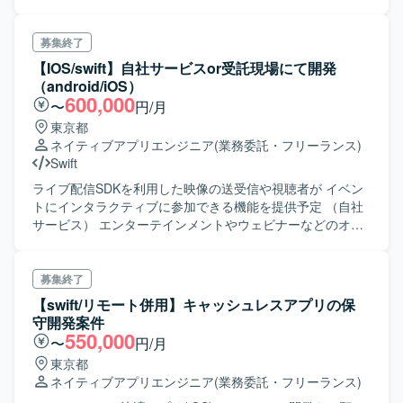
運用の負荷軽減に対する効率化、およびアップデートの作
業軽減における効率化
募集終了
【IOS/swift】自社サービスor受託現場にて開発
（android/iOS）
600,000
〜
円/月
東京都
ネイティブアプリエンジニア
(業務委託・フリーランス)
Swift
ライブ配信SDKを利用した映像の送受信や視聴者が イベン
トにインタラクティブに参加できる機能を提供予定 （自社
サービス） エンターテインメントやウェビナーなどのオン
ラインイベントにて 幅広く利用できる汎用ライブ配信サー
ビス（Webおよびアプリ）
募集終了
【swift/リモート併用】キャッシュレスアプリの保
守開発案件
550,000
〜
円/月
東京都
ネイティブアプリエンジニア
(業務委託・フリーランス)