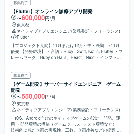
募集終了
【Flutter】オンライン診療アプリ開発
600,000
〜
円/月
東京都
ネイティブアプリエンジニア
(業務委託・フリーランス)
Flutter
【プロジェクト期間】11月または12月～中・長期 ※11月
優先 【開発環境】 ・言語：Ruby , Swift, Kotlin, Flutter ・フ
レームワーク：Ruby on Rails、React、Next ・インフラ：
AWS （Terraform） ・DB：MySQL ・プロジェクト管理：
GitHub ・情報共有ツール：Slack、Github Wiki、Notion ・
その他利用ツール：CircleCI、Sentry、GSuite、Google
募集終了
Analytics、BigQuery
【ゲーム開発】サーバーサイドエンジニア ゲーム
開発
550,000
〜
円/月
東京都
ネイティブアプリエンジニア
(業務委託・フリーランス)
・iOS、Android向けのネイティブゲームの設計、開発、運
用 ・開発環境の構築（ゲームツール、テスト環境など） ・
技術的に観た企画の実現性、工数、企画改善などの提案 ・