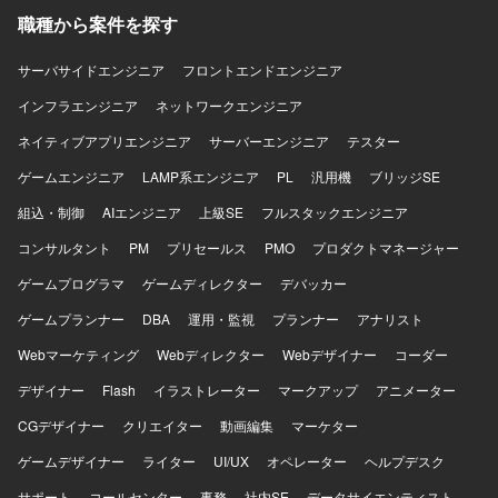
職種から案件を探す
サーバサイドエンジニア
フロントエンドエンジニア
インフラエンジニア
ネットワークエンジニア
ネイティブアプリエンジニア
サーバーエンジニア
テスター
ゲームエンジニア
LAMP系エンジニア
PL
汎用機
ブリッジSE
組込・制御
AIエンジニア
上級SE
フルスタックエンジニア
コンサルタント
PM
プリセールス
PMO
プロダクトマネージャー
ゲームプログラマ
ゲームディレクター
デバッカー
ゲームプランナー
DBA
運用・監視
プランナー
アナリスト
Webマーケティング
Webディレクター
Webデザイナー
コーダー
デザイナー
Flash
イラストレーター
マークアップ
アニメーター
CGデザイナー
クリエイター
動画編集
マーケター
ゲームデザイナー
ライター
UI/UX
オペレーター
ヘルプデスク
サポート
コールセンター
事務
社内SE
データサイエンティスト