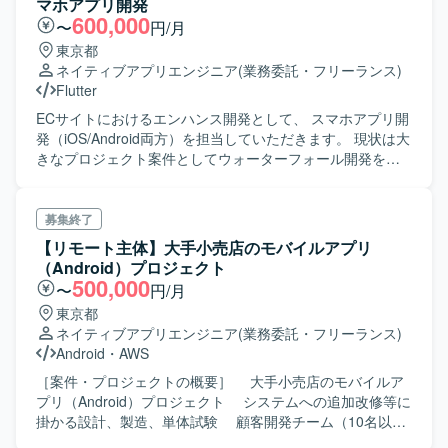
マホアプリ開発
600,000
〜
円/月
東京都
ネイティブアプリエンジニア
(業務委託・フリーランス)
Flutter
ECサイトにおけるエンハンス開発として、 スマホアプリ開
発（iOS/Android両方）を担当していただきます。 現状は大
きなプロジェクト案件としてウォーターフォール開発を行
っていますが、 エンハンスにおいてはアジャイル開発を推
進していく形となります。 Flutterでの開発となりますが、
実務経験がない場合でも一緒に学んでいける方、 この機会
募集終了
にチャレンジしたい方も募集いたします。
【リモート主体】大手小売店のモバイルアプリ
（Android）プロジェクト
500,000
〜
円/月
東京都
ネイティブアプリエンジニア
(業務委託・フリーランス)
Android
・
AWS
［案件・プロジェクトの概要］ 大手小売店のモバイルア
プリ（Android）プロジェクト システムへの追加改修等に
掛かる設計、製造、単体試験 顧客開発チーム（10名以
下）の一員として作業にあたっていただきます