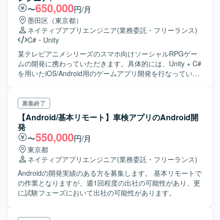
650,000
〜
円/月
墨田区（東京都）
ネイティブアプリエンジニア
(業務委託・フリーランス)
C#
・
Unity
某テレビアニメシリーズのスマホ向けソーシャルRPGゲー
ムの開発に携わっていただきます。具体的には、Unity + C#
を用いたiOS/Android用のゲームアプリ開発を行なっていた
だく想定です。 チーム全体で30名程の規模で、エンジニア
さんはサーバーサイド側も含め10人程でございます。ま
た、働かれてる方々は20代～30代の方が多く、和気藹々と
募集終了
した雰囲気の現場です。
【Android/基本リモート】車検アプリのAndroid開
発
550,000
〜
円/月
東京都
ネイティブアプリエンジニア
(業務委託・フリーランス)
Androidの開発実績のある方を募集します。 基本リモートで
の作業となりますが、週1回程度の出社の可能性があり、更
に試験フェーズにおいて出社の可能性があります。