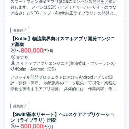
スマートフォン決済アプリ(iOS)のエンハンス開発をお願い
致します。 メインはSDK（アプリとサーバーサイドのつな
ぎ込み）とNFCチップ（Apple純正ライブラリ）の開発とな
ります。 ※swiftUI等を使用した画面の作りこみはほぼ無いと
ご認識ください
募集終了
【Kotlin】物流業界向けスマホアプリ開発エンジニ
ア募集
800,000
〜
円/月
東京都
ネイティブアプリエンジニア
(業務委託・フリーランス)
Kotlin
・
Android（OS）
アジャイル開発プロジェクトにおけるAndroidアプリの設
計・開発・保守、 物流業界のデータ収集・可視化・業務効
率化を実現するアプリ開発。 具体的には、作業内容、作業
時間のデータ収集及びそれの活用、 位置情報を取得して走
行ルートの可視化、車両の異常検知。 Firebaseを活用した
クラッシュログとユーザ操作ログの管理。 CI/CDパイプラ
募集終了
インの構築としてのテストの自動化、脆弱性診断ツールの
【Swift/基本リモート】ヘルスケアアプリケーショ
導入。 定期的にオフラインでチームイベント開催。
ン（ライブラリ）開発
500,000
〜
円/月