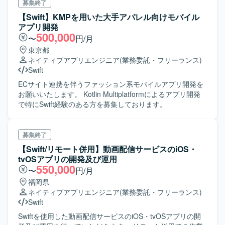
募集終了
【Swift】KMPを用いた大手アパレル向けモバイル
アプリ開発
500,000
〜
円/月
東京都
ネイティブアプリエンジニア
(業務委託・フリーランス)
Swift
ECサイト連携を伴うファッション系モバイルアプリ開発を
お願いいたします。 Kotlin Multiplatformによるアプリ開発
で特にSwift経験のある方を募集しております。
募集終了
【Swift/リモート併用】動画配信サービスのiOS・
tvOSアプリの開発及び運用
550,000
〜
円/月
福岡県
ネイティブアプリエンジニア
(業務委託・フリーランス)
Swift
Swiftを使用した動画配信サービスのiOS・tvOSアプリの開