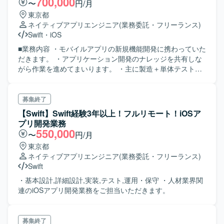
700,000
〜
円/月
東京都
ネイティブアプリエンジニア
(業務委託・フリーランス)
Swift
・
iOS
■業務内容 ・モバイルアプリの新規機能開発に携わっていた
だきます。 ・アプリケーション開発のナレッジを共有しな
がら作業を進めてまいります。 ・主に製造＋単体テストを
担当していただきます。 ■募集背景 ・デジタル強化にあた
り、今後も各種施策の実施が見込まれているため、人的リ
ソースの補強を行います。 モバイルアプリ領域について
募集終了
は、消費者とのタッチポイントとして捉えており、 今後
【Swift】Swift経験3年以上！フルリモート！iOSア
も消費者にとってメリットがある様々なサービスの実装が
プリ開発業務
予定されています。
550,000
〜
円/月
東京都
ネイティブアプリエンジニア
(業務委託・フリーランス)
Swift
・基本設計,詳細設計,実装,テスト,運用・保守 ・人材業界関
連のiOSアプリ開発業務をご担当いただきます。
募集終了