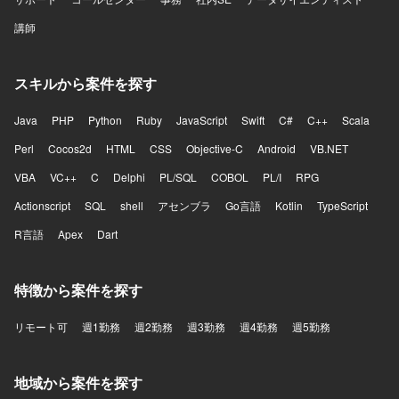
講師
スキルから案件を探す
Java
PHP
Python
Ruby
JavaScript
Swift
C#
C++
Scala
Perl
Cocos2d
HTML
CSS
Objective-C
Android
VB.NET
VBA
VC++
C
Delphi
PL/SQL
COBOL
PL/I
RPG
Actionscript
SQL
shell
アセンブラ
Go言語
Kotlin
TypeScript
R言語
Apex
Dart
特徴から案件を探す
リモート可
週1勤務
週2勤務
週3勤務
週4勤務
週5勤務
地域から案件を探す