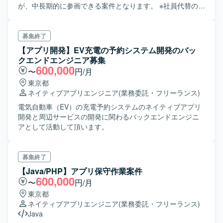
が、中長期的に参画できる案件となります。 ※社員代替のイ
メージです(見積作成等はございません) ※案件に関してこだ
わりが強い方は難しいです。
募集終了
【アプリ開発】EV充電の予約システム開発のバッ
クエンドエンジニア募集
600,000
〜
円/月
東京都
ネイティブアプリエンジニア
(業務委託・フリーランス)
電気自動車（EV）の充電予約システムのネイティブアプリ
開発と周辺サービスの開発に関わるバックエンドエンジニ
アとして活動して頂います。
募集終了
【Java/PHP】アプリ保守作業案件
600,000
〜
円/月
東京都
ネイティブアプリエンジニア
(業務委託・フリーランス)
Java