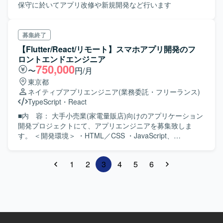
保守に於いてアプリ改修や新規開発など行います
募集終了
【Flutter/React/リモート】スマホアプリ開発のフ
ロントエンドエンジニア
750,000
〜
円/月
東京都
ネイティブアプリエンジニア
(業務委託・フリーランス)
TypeScript
・
React
■内 容： 大手小売業(家電量販店)向けのアプリケーション
開発プロジェクトにて、アプリエンジニアを募集致しま
す。 ＜開発環境＞ ・HTML／CSS ・JavaScript、
TypeScript ・React、React Native、Flutter ・GitLab ・
Jira、Confluence ・Slack、Miro ・体制：アジャイル開発
1
2
3
4
5
6