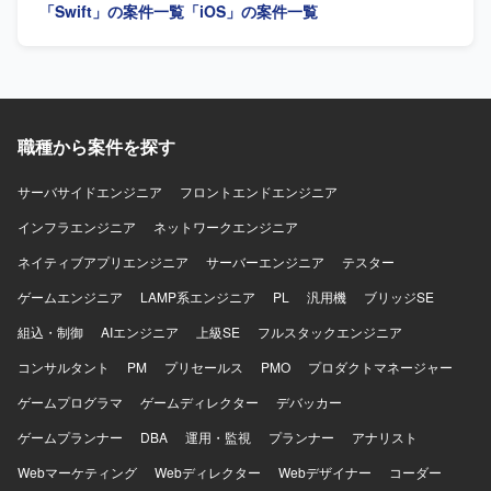
クチャを活用し、XcodeおよびAndroid Studio上で開発を進
連携しながら開発を推進できる方を求めています。 【ポジ
「Swift」の案件一覧
「iOS」の案件一覧
めます。インフラにはGoogle Cloudを用い、gRPCや
ションの魅力】 プロダクト拡大フェーズにおいて、アーキ
Protocol Buffersによる通信、BitriseやGitHub Actions、
テクチャ刷新や技術選定を主導し、AIツールも活用しなが
Cloud Buildを用いたCI/CDを構築しています。Terraformに
ら開発効率化に携われます。 【開発環境】 Swift、Kotlin、
よる構成管理、CrashlyticsやCloud Monitoringなどのモニタ
Go、GCP、GitHub Actions、Cloud Build、Terraform、
リング基盤、BigQueryやLooker Studioによる分析基盤、
BigQuery、Looker Studio、Claude、Codex、Cursor、
AutifyによるQA自動化、ClaudeやGitHub CopilotなどのAIツ
Gemini、GitHub Copilotを使用します。開発手法はアジャイ
職種から案件を探す
ール群、GitHub・Slack・Notion・Figmaを組み合わせたモ
ルです。
ダンな開発環境で、アジャイル開発を実践しています。
サーバサイドエンジニア
フロントエンドエンジニア
インフラエンジニア
ネットワークエンジニア
ネイティブアプリエンジニア
サーバーエンジニア
テスター
ゲームエンジニア
LAMP系エンジニア
PL
汎用機
ブリッジSE
組込・制御
AIエンジニア
上級SE
フルスタックエンジニア
コンサルタント
PM
プリセールス
PMO
プロダクトマネージャー
ゲームプログラマ
ゲームディレクター
デバッカー
ゲームプランナー
DBA
運用・監視
プランナー
アナリスト
Webマーケティング
Webディレクター
Webデザイナー
コーダー