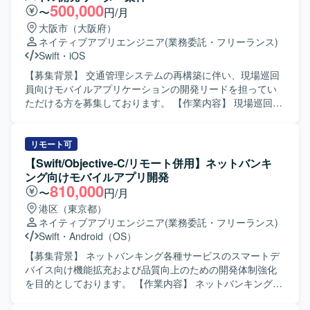
500,000
〜
円/月
大阪市（大阪府）
ネイティブアプリエンジニア
(業務委託・フリーランス)
Swift
・
iOS
【募集背景】 交通管理システムの再構築に伴い、現場巡回
員向けモバイルアプリケーションの開発リードを担ってい
ただける方を募集しております。 【作業内容】 現場巡回員
向けiPhoneアプリ開発支援をご担当いただきます。iOSアプ
リ開発における基本設計やSwiftを用いた開発、設計方針・
開発方針の整理、仕様調整や技術課題の整理、レビュー対
リモート可
応などを実施していただきます。また、開発メンバーへの
【Swift/Objective-C/リモート併用】ネットバンキ
技術的なリードを行い、後続の詳細設計、製造、テスト工
ング向けモバイルアプリ開発
程まで一貫して対応していただきます。アプリでは点検情
810,000
〜
円/月
報登録、交通状況入力、写真登録、現場報告などの機能を
港区（東京都）
想定しております。 【求める人物像】 モバイルアプリ開発
ネイティブアプリエンジニア
(業務委託・フリーランス)
において主体的に設計方針や開発方針を整理し、関係者と
Swift
・
Android（OS）
円滑にコミュニケーションを取りながら仕様調整や技術課
題整理を推進できる方を求めております。開発メンバーを
【募集背景】 ネットバンキング各種サービスのスマートデ
技術面からリードしつつ、品質や生産性の向上に意欲的に
バイス向け機能拡充および品質向上のための開発体制強化
取り組んでいただける方が望ましいです。 【ポジションの
を目的としております。 【作業内容】 ネットバンキング各
魅力】 交通インフラ領域の重要なシステム再構築プロジェ
種サービスについて、スマートデバイス（iOS/Android）向