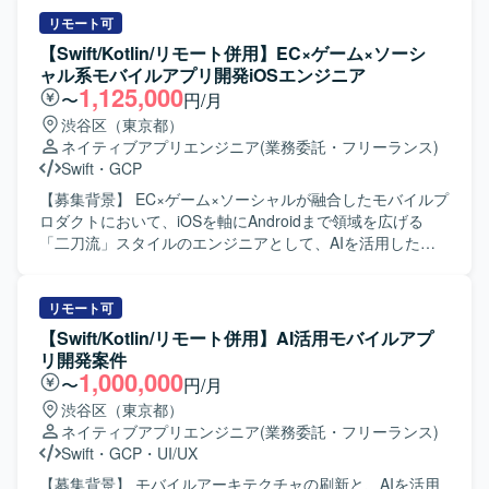
クトにおいて、モバイル開発リーダーとして上流工程から
けアプリケーションの開発を行います。詳細設計から実
後続工程まで広く関わっていただけます。業務系モバイル
装、テストまで一連の工程をご担当いただきます。また、
リモート可
アプリや位置情報・写真登録などの機能を通じて、現場業
開発に関連する各種ドキュメントの作成も実施いただきま
【Swift/Kotlin/リモート併用】EC×ゲーム×ソーシ
務の効率化や安全性向上に貢献できる点が魅力です。今
す。 【求める人物像】 モバイルアプリ開発において主体的
ャル系モバイルアプリ開発iOSエンジニア
後、AI開発支援ツールを活用した開発手法の検討にも関与
に設計から実装、テストまで対応できる方を求めておりま
1,125,000
〜
円/月
いただける可能性があります。 【開発環境】
す。関係者とコミュニケーションを取りながら、品質とユ
渋谷区（東京都）
iOS（iPhone）向けアプリケーション開発環境を想定してお
ーザビリティを意識した開発ができる方を歓迎いたしま
ネイティブアプリエンジニア
(業務委託・フリーランス)
り、Swiftを用いた開発を行います。バックエンドではJava
す。 【ポジションの魅力】 金融系ネットバンキングサービ
Swift
・
GCP
／Spring Boot、フロントエンドではReact等の技術スタッ
スの開発に関わることで、大規模なユーザーを持つサービ
クと連携する想定です。また、AI開発支援ツールの活用を
スのモバイルアプリ開発経験を積むことができます。
【募集背景】 EC×ゲーム×ソーシャルが融合したモバイルプ
検討している環境です。
iOS/Androidいずれかの専門性を活かしつつ、金融ドメイン
ロダクトにおいて、iOSを軸にAndroidまで領域を広げる
の知見も深めていただけます。 【開発環境】 iOS/Android
「二刀流」スタイルのエンジニアとして、AIを活用した開
向けモバイルアプリ開発環境（Objective-C、Swiftを用いた
発体制をさらに強化していくための募集です。 【作業内
開発が想定されます）。
容】 職能混合チーム（PdM・デザイナー・エンジニア・
QA）に加わり、仕様検討からリリース・効果分析まで一貫
リモート可
してご担当いただきます。Swiftを用いたiOSアプリの設計・
【Swift/Kotlin/リモート併用】AI活用モバイルアプ
開発・保守・運用を中心に、SwiftUIによるUI実装やアーキ
リ開発案件
テクチャ設計を含めた実装・運用全般を担っていただきま
1,000,000
〜
円/月
す。あわせて、Kotlinを用いたAndroidアプリ開発にも関与
渋谷区（東京都）
し、Jetpack ComposeによるUI実装など、iOS側の知見を活
ネイティブアプリエンジニア
(業務委託・フリーランス)
かした両OSでの開発を行っていただきます。Claudeなどの
Swift
・
GCP
・
UI/UX
AIツールを活用しながら実装計画の策定、コード生成、レ
ビューの効率化を進め、モバイルアーキテクチャの設計や
【募集背景】 モバイルアーキテクチャの刷新と、AIを活用