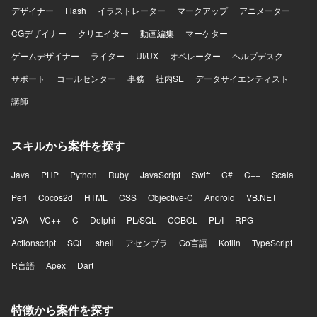
デザイナー
Flash
イラストレーター
マークアップ
アニメーター
CGデザイナー
クリエイター
動画編集
マーケター
ゲームデザイナー
ライター
UI/UX
オペレーター
ヘルプデスク
サポート
コールセンター
事務
社内SE
データサイエンティスト
講師
スキルから案件を探す
Java
PHP
Python
Ruby
JavaScript
Swift
C#
C++
Scala
Perl
Cocos2d
HTML
CSS
Objective-C
Android
VB.NET
VBA
VC++
C
Delphi
PL/SQL
COBOL
PL/I
RPG
Actionscript
SQL
shell
アセンブラ
Go言語
Kotlin
TypeScript
R言語
Apex
Dart
特徴から案件を探す