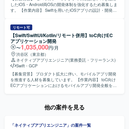
ドメイン分離による開発並列性向上に向けた刷新を推進し
したiOS・Android両OSの開発体制を強化するため募集しま
ていただきます。また、PdM・デザイナーと連携しつつ、
す。 【作業内容】 Swiftを用いたiOSアプリの設計・開発・
事業数値やKPIに基づいた機能開発、リリース後の効果分析
保守・運用を担当します。SwiftUIによるUI実装、Kotlinを用
までを通してプロダクト開発全般に関わっていただきま
いたAndroidアプリ開発、AIツールを活用した実装計画・コ
す。 【求める人物像】 プロダクトのミッションやバリュー
ード生成・レビューの効率化を行います。要件定義からリ
リモート可
に共感し、EC体験の可能性に興味をお持ちの方を求めてい
リース、効果分析まで一貫して担当し、モバイルアーキテ
【Swift/SwiftUI/Kotlin/リモート併用】toC向けEC
ます。変化の大きい環境の中でも挑戦を楽しみ、ソフトウ
クチャの設計・刷新も推進します。 【求める人物像】 プロ
アプリケーション開発
ェアを軸に大きなチャレンジをしたいと考えている方にマ
ダクトの価値向上に向けて、オーナーシップを持ち挑戦を
1,035,000
〜
円/月
ッチします。事業や顧客に近い距離で数値やユーザーの声
続けられる方を求めています。変化の速い環境で、チーム
渋谷区（東京都）
を捉えながら、主体的に開発をリードしていける方を歓迎
と連携しながら成果創出に取り組める方に適したポジショ
ネイティブアプリエンジニア
(業務委託・フリーランス)
します。 【ポジションの魅力】 少数精鋭のチームにおい
ンです。 【ポジションの魅力】 モバイルアーキテクチャの
Swift
・
GCP
て、自ら設計したモバイルアーキテクチャの上でプロダク
設計や技術選定に深く関与できます。AIを活用したiOS・
トが動く手触りを持ちながら開発できる環境です。AI活用
Android両OSの開発プロセスを構築し、複雑なEC・ゲー
【募集背景】 プロダクト拡大に伴い、モバイルアプリ開発
を前提としたiOS・Android両OSの「二刀流」開発プロセス
ム・ソーシャル領域における高難度な技術課題に取り組め
を推進する人材を募集しています。 【作業内容】 toC向け
を自ら設計し、AI時代のモバイル開発の在り方を実践しな
ます。 【開発環境】 Swift、Kotlin、Go、SwiftUI、Jetpack
ECアプリケーションにおけるモバイルアプリ開発全般をご
がら探求していくことができます。EC×ゲーム×ソーシャル
Compose、Google Cloud、gRPC、Protocol Buffers、
支援いただきます。iOSおよびAndroidアプリの実装から運
が組み合わさった複雑なドメインで、高度な状態管理やパ
Bitrise、GitHub Actions、Terraform、BigQuery、Figmaな
用、アーキテクチャ刷新の主導、技術選定・設計判断を担
フォーマンス最適化に取り組むことで、エンジニアとして
どを使用します。
当していただきます。AIツールを活用した実装計画策定、
他の案件を見る
の技術力を大きく高めていただけます。 【開発環境】
コード生成、レビュー効率化にも取り組んでいただきま
Swift、Kotlin、Goを用いた開発を行い、UIフレームワーク
す。PdM・デザイナーと連携し、事業数値・KPIに基づいて
としてSwiftUIやJetpack Composeを採用しています。
開発を推進していただきます。 【求める人物像】 複雑性の
Android Architecture ComponentsやMVVMなどのアーキテ
「ネイティブアプリエンジニア」の案件一覧
高いアプリケーション開発に主体的に取り組み、関係者と