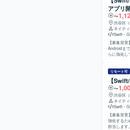
【Swi
力】 金融
アプリ開
スのモバイル
1,1
つ、金融ドメインの知見
〜
リ開発環境（O
渋谷区（
ネイティ
Swift
・
G
【募集背景
Androi
らに強化していくための募集です
ニア・QA
Swiftを
クチャ設計を
リモート可
アプリ開発に
【Swi
の開発を行
1,0
〜
生成、レビ
列性向上に
渋谷区（
数値やKP
ネイティ
っていただきます。 【求める人物像】 プロダクトの
Swift
・
G
の可能性に
【募集背景】
トウェアを
強化するため募集します。 【作業内容】 S
距離で数値
担当します。S
【ポジショ