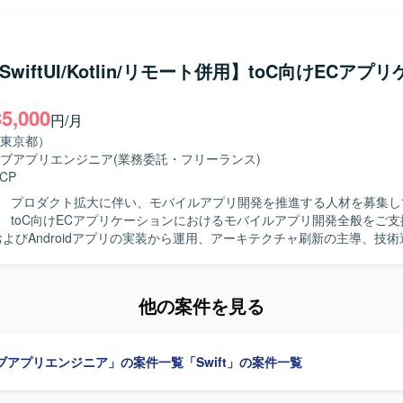
ード生成・レビューの効率化を行います。要件定義からリリース、効果
トが動く手触りを持ちながら開発できる環境です。AI活用を前提としたi
モバイルアーキテクチャの設計・刷新も推進します。 【求める人物像】 プロダ
d両OSの「二刀流」開発プロセスを自ら設計し、AI時代のモバイル開発の
向上に向けて、オーナーシップを持ち挑戦を続けられる方を求めていま
していくことができます。EC×ゲーム×ソーシャルが組み合わさった複
、チームと連携しながら成果創出に取り組める方に適したポジションです。 
t/SwiftUI/Kotlin/リモート併用】toC向けECアプ
状態管理やパフォーマンス最適化に取り組むことで、エンジニアとして
力】 モバイルアーキテクチャの設計や技術選定に深く関与できます。AI
Swift、Kotlin、Goを用いた開発を行い、UIフレーム
droid両OSの開発プロセスを構築し、複雑なEC・ゲーム・ソーシャル領
iftUIやJetpack Composeを採用しています。Android Architecture C
35,000
環境】 Swift、Kotlin、Go、SwiftUI、Jetpack
円/月
どのアーキテクチャを活用し、XcodeおよびAndroid Studio上で開発
oogle Cloud、gRPC、Protocol Buffers、Bitrise、GitHub Actions、Te
東京都）
gle Cloudを用い、gRPCやProtocol Buffersによる通信、BitriseやGit
y、Figmaなどを使用します。
ブアプリエンジニア
(業務委託・フリーランス)
Cloud Buildを用いたCI/CDを構築しています。Terraformによる構成管理、Cra
CP
onitoringなどのモニタリング基盤、BigQueryやLooker Studioによる分析
、ClaudeやGitHub CopilotなどのAIツール群、GitHub・Slack・Noti
】 プロダクト拡大に伴い、モバイルアプリ開発を推進する人材を募集し
せたモダンな開発環境で、アジャイル開発を実践しています。
】 toC向けECアプリケーションにおけるモバイルアプリ開発全般をご
およびAndroidアプリの実装から運用、アーキテクチャ刷新の主導、技
していただきます。AIツールを活用した実装計画策定、コード生成、レ
組んでいただきます。PdM・デザイナーと連携し、事業数値・KPIに基
複雑性の高いアプリケーション開発に主体的に取り
他の案件を見る
連携しながら開発を推進できる方を求めています。 【ポジションの魅力】 プロ
フェーズにおいて、アーキテクチャ刷新や技術選定を主導し、AIツール
 Swift、Kotlin、Go、GCP、GitHub Actions、
ブアプリエンジニア」の案件一覧
「Swift」の案件一覧
ld、Terraform、BigQuery、Looker Studio、Claude、Codex、Cursor、G
 Copilotを使用します。開発手法はアジャイルです。