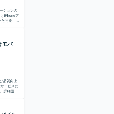
ーションの
いた開発、設
ていただき
スト工程ま
登録、現場
向けモバ
様調整や技
つつ、品質
ダーとして
置情報・写
です。今
。 【開
び品質向上
用いた開発を
技術スタック
す。詳細設計
種ドキュメ
ンを取りな