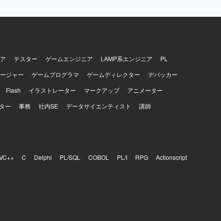
ア
テスター
ゲームエンジニア
LAMP系エンジニア
PL
ージャー
ゲームプログラマ
ゲームディレクター
デバッカー
Flash
イラストレーター
マークアップ
アニメーター
ター
事務
社内SE
データサイエンティスト
講師
VC++
C
Delphi
PL/SQL
COBOL
PL/I
RPG
Actionscript