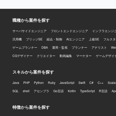
職種から案件を探す
サーバサイドエンジニア
フロントエンドエンジニア
インフラエンジ
汎用機
ブリッジSE
組込・制御
AIエンジニア
上級SE
フルスタ
ゲームプランナー
DBA
運用・監視
プランナー
アナリスト
W
CGデザイナー
クリエイター
動画編集
マーケター
ゲームデザイ
スキルから案件を探す
Java
PHP
Python
Ruby
JavaScript
Swift
C#
C++
Scala
SQL
shell
アセンブラ
Go言語
Kotlin
TypeScript
R言語
Ap
特徴から案件を探す