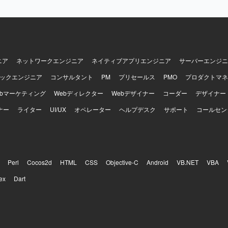
ニア
ネットワークエンジニア
ネイティブアプリエンジニア
サーバーエンジニ
ックエンジニア
コンサルタント
PM
プリセールス
PMO
プロダクトマネ
ebマーケティング
Webディレクター
Webデザイナー
コーダー
デザイナー
ナー
ライター
UI/UX
オペレーター
ヘルプデスク
サポート
コールセン
Perl
Cocos2d
HTML
CSS
Objective-C
Android
VB.NET
VBA
ex
Dart