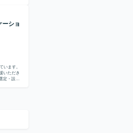
分析まで一
OS・
在り方を実践し
す。変化の
雑なドメイン
【ポジ
リケーショ
の技術力を
を活用した
域における高
omponents
を進めます。イ
rraform、
Hub
shlytics
基盤、Autify
on・Figma
ています。
支援いただき
術選定・設計
ビュー効率
づいて開発を
も活用しな
emini、