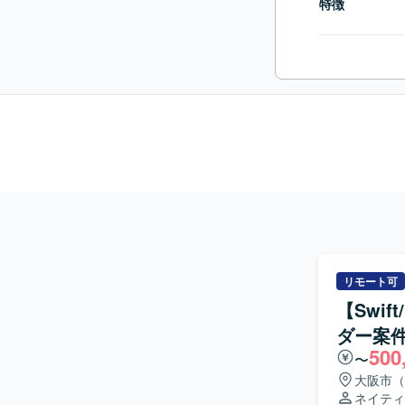
特徴
リモート可
【Swi
ダー案
500
〜
大阪市（
ネイティ