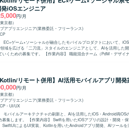
ft/Kotlin/リモート併用】EC×ゲーム×ソーシャル
系ネットバンキングサービスの開発に関わることで、大規模なユーザーを
発iOSエンジニア
アプリ開発経験を積むことができます。iOS/Androidいずれかの専門
25,000
も深めていただけます。 【開発環境】 iOS/Android向けモバイルアプ
円/月
bjective-C、Swiftを用いた開発が想定されます）。
東京都）
ブアプリエンジニア
(業務委託・フリーランス)
CP
】 EC×ゲーム×ソーシャルが融合したモバイルプロダクトにおいて、iO
dまで領域を広げる「二刀流」スタイルのエンジニアとして、AIを活用した
。 【作業内容】 職能混合チーム（PdM・デザイナー・エンジ
）に加わり、仕様検討からリリース・効果分析まで一貫してご担当いた
用いたiOSアプリの設計・開発・保守・運用を中心に、SwiftUIによるUI実
含めた実装・運用全般を担っていただきます。あわせて、Kotlinを用いたA
も関与し、Jetpack ComposeによるUI実装など、iOS側の知見を活か
ft/Kotlin/リモート併用】AI活用モバイルアプリ開
っていただきます。ClaudeなどのAIツールを活用しながら実装計画の
00,000
円/月
ューの効率化を進め、モバイルアーキテクチャの設計やドメイン分離に
向けた刷新を推進していただきます。また、PdM・デザイナーと連携し
東京都）
Iに基づいた機能開発、リリース後の効果分析までを通してプロダクト開
ブアプリエンジニア
(業務委託・フリーランス)
ミッションやバリューに共感し、EC体験
CP
・
UI/UX
興味をお持ちの方を求めています。変化の大きい環境の中でも挑戦を楽
 モバイルアーキテクチャの刷新と、AIを活用したiOS・Android両O
軸に大きなチャレンジをしたいと考えている方にマッチします。事業や
wiftを用いたiOSアプリの設計・開発・保守・運用を
やユーザーの声を捉えながら、主体的に開発をリードしていける方を歓
wiftUIによるUI実装、Kotlinを用いたAndroidアプリ開発、AIツー
ンの魅力】 少数精鋭のチームにおいて、自ら設計したモバイルアーキテ