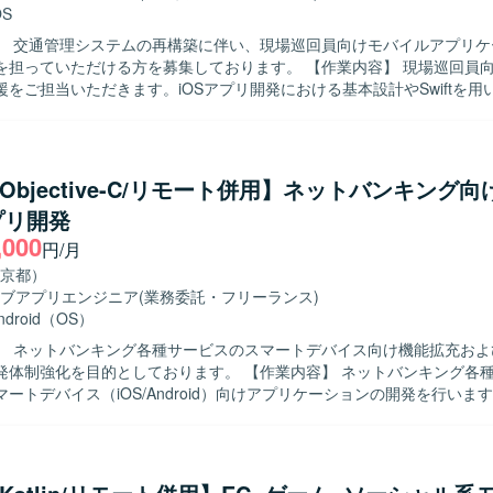
OS
】 交通管理システムの再構築に伴い、現場巡回員向けモバイルアプリケ
ただける方を募集しております。 【作業内容】 現場巡回員向けiPhoneア
援をご担当いただきます。iOSアプリ開発における基本設計やSwiftを用
発方針の整理、仕様調整や技術課題の整理、レビュー対応などを実施し
、開発メンバーへの技術的なリードを行い、後続の詳細設計、製造、テ
対応していただきます。アプリでは点検情報登録、交通状況入力、写真
ります。 【求める人物像】 モバイルアプリ開発において主体的に
t/Objective-C/リモート併用】ネットバンキング
開発方針を整理し、関係者と円滑にコミュニケーションを取りながら仕
プリ開発
を推進できる方を求めております。開発メンバーを技術面からリードし
,000
に意欲的に取り組んでいただける方が望ましいです。 【ポジションの魅力】 交
円/月
領域の重要なシステム再構築プロジェクトにおいて、モバイル開発リー
京都）
ら後続工程まで広く関わっていただけます。業務系モバイルアプリや位
ブアプリエンジニア
(業務委託・フリーランス)
の機能を通じて、現場業務の効率化や安全性向上に貢献できる点が魅力
ndroid（OS）
発支援ツールを活用した開発手法の検討にも関与いただける可能性があります
】 ネットバンキング各種サービスのスマートデバイス向け機能拡充およ
OS（iPhone）向けアプリケーション開発環境を想定しており、Swiftを
目的としております。 【作業内容】 ネットバンキング各種サービスに
ックエンドではJava／Spring Boot、フロントエンドではReact等の
ートデバイス（iOS/Android）向けアプリケーションの開発を行いま
想定です。また、AI開発支援ツールの活用を検討している環境です。
テストまで一連の工程をご担当いただきます。また、開発に関連する各
 【求める人物像】 モバイルアプリ開発において主体的に設計
テストまで対応できる方を求めております。関係者とコミュニケーショ
ユーザビリティを意識した開発ができる方を歓迎いたします。 【ポジションの魅