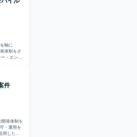
系モバイル
持つサービ
性を活かしつ
Sを軸に
開発体制をさ
だきます。
装やアーキテ
ndroid
した両OSで
発案件
策定、コード
よる開発並
つつ、事業
発全般に関わ
しみ、ソフ
Sの開発体制を
顧客に近い
迎します。
ルを活用した実
クチャの上