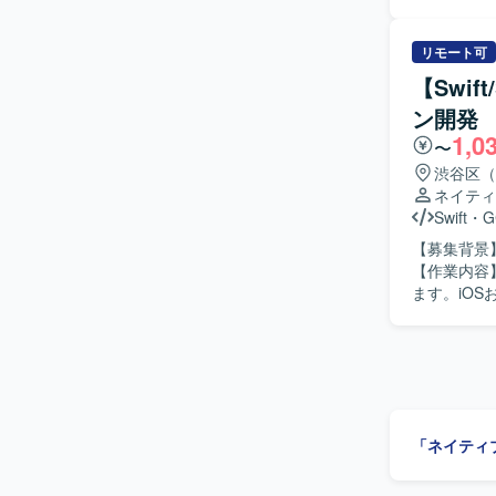
装計画・コ
でプロダク
貫して担当し、
Androi
クトの価値
リモート可
ながら探求
速い環境で
【Swif
で、高度な
ションの魅
大きく高めていただけます。 【開発環境】 
ン開発
iOS・An
ワークとしてSw
1,0
難度な技術課題に取り組めます。 【開発
〜
やMVVMな
Compose、G
渋谷区（
ンフラにはGoo
BigQuer
ネイティ
Actions、
Swift
・
G
やCloud M
によるQA自動化
【募集背景
を組み合わ
【作業内容
ます。iOS
判断を担当
化にも取り
推進していただきます。 【求める人物像】 
組み、関係者と
ダクト拡大
がら開発効率化に携われます。 【開発環境】
「ネイティ
Cloud Bui
GitHub