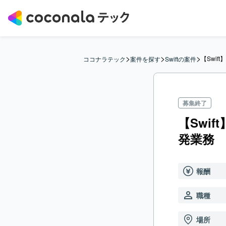
>
>
>
【Swif
ココナラテック
案件を探す
Swiftの案件
募集終了
【Swi
発業務
報酬
職種
場所