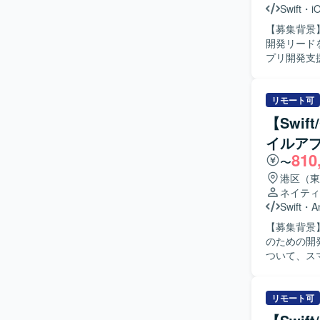
Swift
・
i
【募集背景
開発リードを担ってい
プリ開発支
計方針・開
ます。また
で一貫して
リモート可
報告などの機能を想定してお
【Swif
設計方針や
イルア
術課題整理
810
や生産性の向上
〜
通インフラ
港区（東
上流工程か
ネイティ
真登録など
Swift
・
A
後、AI開
【募集背景
発環境】 i
のための開発体制強化を
行います。バ
ついて、スマ
と連携する
から実装、
ントの作成も実施いただきます。
から実装、
リモート可
がら、品質と