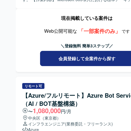
装・検証を行う開発環境を想定しております。
設計およびテンプレートの作成、運用モデルの確立を支援
きます。 M365テナント構成の標準モデル設計や、閉域系
ネット系が混在する環境におけるメールシステムの設計標
現在掲載している案件は
ます。 Entra ID、条件付きアクセス、MFA設計テンプレ
や、Purview（DLP・保持・監査）の標準ポリシー化を実
「一部案件のみ」
Web公開可能な
です
外部共有や閉域網分離環境との整合設計、監査ログおよび
設計を行います。 標準運用フローの作成、アカウント・権
＼登録無料 簡単3ステップ／
ル設計、Power Automate標準フローおよびガバナンス設
用ガイドライン整備を行います。 プリセールス支援やヒア
プレート作成などの提案・案件支援にも携わっていただきます。
会員登録して全案件から探す
める人物像】 課題の背景や要件を正しく理解し、主体的に
討して顧客へ提案し、施策実施まで計画的に進められる方
ます。 新しい技術を積極的に学び、自身のスキルとして吸
が望ましいです。 指示待ちにならずに自ら作業を見つけて
リモート可
トの進捗に貢献できる方、不明点を調査し、必要に応じて
相談することで不明点を放置しない方を歓迎します。 【ポジションの
【Azure/フルリモート】Azure Bot Serv
魅力】 Microsoft 365の標準アーキテクチャ設計やセキ
（AI / BOT基盤構築）
ナンス標準化といった上流工程から携わることができ、エ
1,080,000
イズ環境での知見を深めることができます。 閉域ネットワ
〜
円/月
ターネット接続環境が分離された高度な環境設計や、Power Au
中央区（東京都）
を活用した運用モデル設計など、幅広い領域での経験を積
インフラエンジニア
(業務委託・フリーランス)
きます。 プリセールス支援を通じて顧客への提案力も磨く
Azure