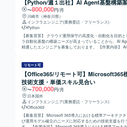
【Python/週１出社】AI Agent基盤構築
ュメント作成、および顧客や関係部門との調整・説明対応
800,000
ただきます。 【求める人物像】 インフラ基盤全体を理解し、技術的な
〜
円/月
観点からリスクや懸念点を整理できる方を求めております
川崎市（神奈川県）
調整しながら、一人称で資料作成や説明対応ができ、ITに
インフラエンジニア
(業務委託・フリーランス)
関係者に対してもリスクや推奨事項を分かりやすく説明で
Python
定しております。AWS経験が浅い場合でも、既存のインフ
【募集背景】 クラウド運用保守の高度化・自動化を目的と
かしてキャッチアップできる方を歓迎いたします。 【ポジションの魅
ラ自動化基盤の構築ニーズが高まっていることから、AI Age
力】 DX基盤におけるインフラ上流工程に深く関わること
精通したエンジニアを募集しております。 【作業内容】 AI Agentを活
ウド基盤SEや技術調整SEとしての経験を積むことができ
用し、障害発生時に自律的に原因分析から改善内容の検討、
業だけでなく、要件定義や技術評価、関係者調整など上流
までを行うインフラ自動化基盤（EvoOps）の構築に携わ
を通じて、インフラアーキテクチャやセキュリティ、非機
ます。AI×インフラ×Pythonを組み合わせた仕組みの設計
リモート可
する知見を広く深く身につけていただけます。 【開発環境】 AWSク
を行い、クラウド運用保守の高度化・自動化を推進してい
ラウド基盤を中心としたインフラ環境となります。ネット
【Office365/リモート可】Microsoft36
す。 【求める人物像】 AIやインフラ領域の新しい技術への関心が高
証、鍵管理などの基盤セキュリティや、外部システムとの
技術支援・単価スキル見合い
く、自ら情報収集しながらキャッチアップできる方を求め
構成評価に携わっていただきます。
す。チーム内でのコミュニケーションを大切にし、アジャ
700,000
〜
円/月
スタイルに柔軟に対応できる方が望ましいです。 【ポジションの魅
日本国外
力】 AI Agentとインフラ自動化基盤という先進的な領域
インフラエンジニア
(業務委託・フリーランス)
で、AI×インフラ×Pythonを横断したスキルを実務を通じ
Office365
することができます。障害対応から改善までを自律的に行
に関わることで、運用保守の高度化に直接貢献できるポジ
【募集背景】 Microsoft 365導入における標準アーキテ
す。 【開発環境】 AI Agent技術とクラウド環境を組み合わせたインフ
び運用モデル確立のニーズに対応するための技術支援を行
ラ自動化基盤を対象とし、Pythonを用いたIaC生成や自動
す。 【作業内容】 Microsoft 365導入における標準アーキテクチャの