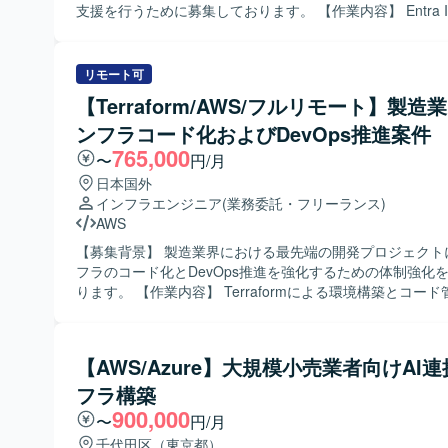
支援を行うために募集しております。 【作業内容】 Entra IDおよび
Intuneを用いた定常運用業務、問い合わせ対応、課題対応
いただきます。Entra Join化に伴い、Entra IDおよびIntu
術サポートを行っていただきます。ID管理においては、コ
リモート可
運用効率化、セキュリティ向上、ガバナンス強化を目的と
【Terraform/AWS/フルリモート】製造
援を行っていただきます。アクセス管理では、セキュリテ
ンフラコード化およびDevOps推進案件
的とした各種ポリシー運用や改善を担当していただきます
管理では、セキュリティ向上および運用効率化を目的とし
765,000
〜
円/月
設計や運用支援を行っていただきます。アプリ管理におい
日本国外
ュリティ向上を目的としたアプリ配布やアプリ保護ポリシ
インフラエンジニア
(業務委託・フリーランス)
援を行っていただきます。AVD実装においては、ID統合管
AWS
点からEntra IDおよびIntuneに関する技術サポートを実
ます。 【求める人物像】 課題の背景や要件を正しく理解し、主体的に
【募集背景】 製造業界における最先端の開発プロジェクト
解決策を検討し提案から実施まで推進できる方を求めてお
フラのコード化とDevOps推進を強化するための体制強化
しい技術を積極的に学び、自らの知識として吸収できる方
ります。 【作業内容】 Terraformによる環境構築とコード管理を行っ
にならず自律的に作業を見つけてプロジェクトの進捗に貢
ていただきます。OpenClaw（Open-Crow）を動作させる
を歓迎いたします。また、不明点を放置せず、自ら調査し
Terraformコード作成およびコードレビュー対応、Terrafo
ンバーに相談するなど、コミュニケーションを取りながら
イ作業と、それに伴う関係各所への連携・通知・調整を実
【AWS/Azure】大規模小売業者向けAI
られる方を求めております。 【ポジションの魅力】 Entra IDおよび
だきます。 また、CI/CDおよび評価運用の仕組み化として
Intuneを中心とした最新のID管理およびデバイス管理基盤
フラ構築
用基盤における効率的なCIプロセスの設計および実装、開
わることで、セキュリティやガバナンス強化に直結する実
ードエディター）の整備とドキュメント化、クラウド上のW
900,000
〜
円/月
むことができます。ID管理やアクセス管理、デバイス管理
らコードエディターへの移行に伴う拡張機能やツールの設
千代田区（東京都）