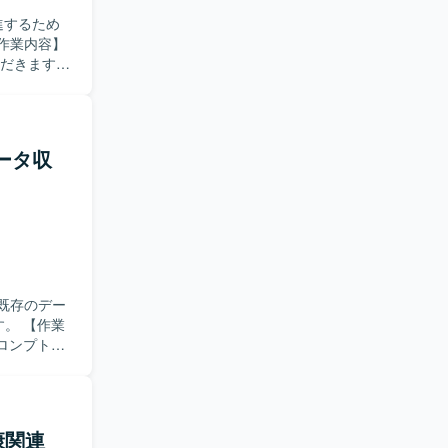
進するため
omateなど
ただきます。
mを用いた
た各種設定や実
だきます。
新しい技術
データ収
ける方を求
がら、着実
BOT領域の
ormによる
タックを実務
既存のデー
作業
ロンプトを
必要となる
装・改修を
ニケーショ
康関連
シ