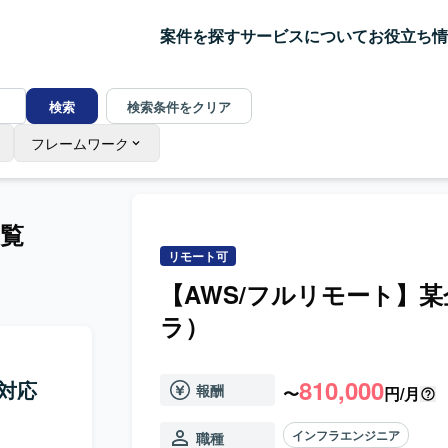
案件を探す
サービスについて
お役立ち情
検索
検索条件をクリア
フレームワーク
覧
リモート可
【AWS/フルリモート】某
ラ）
810,000
新対応
報酬
〜
円/月
インフラエンジニア
職種