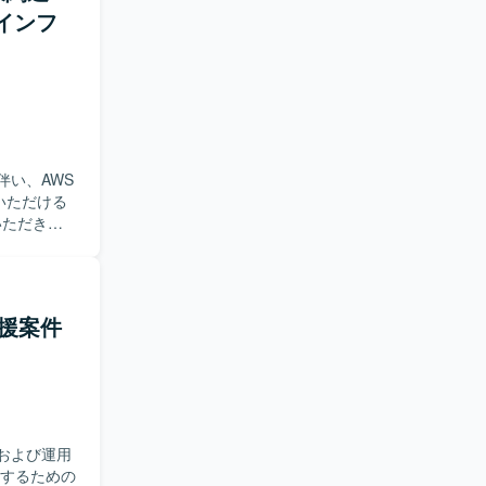
インフ
わること
す。 証券
ャのノウハ
B等）を用いた
伴い、AWS
いただける
ただきます。
定（ECR連
の自動テス
開資料作成
支援案件
る方を求め
めることが
ことで、上
および運用
などを用いた
強化するための