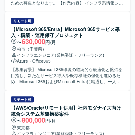
ます。中国担当チーム向けの手順書作成および日本語によ
ための募集となります。 【作業内容】 インフラ系情報シス
る説明会実施など、グローバルチームとの連携支援も含ま
テム部門において、クラウドおよびサーバ領域の運用支援
れます。 【求める人物像】 インフラ構成を自ら把握しなが
をご担当いただきます。定型・定常オペレーションに加
ら、計画立案から手順化、検証、ドキュメント整備まで一
え、現行環境の調査から運用改善提案、実行までを一気通
リモート可
貫して遂行できる方を求めております。関係者と連携しな
貫で対応いただきます。社内運用チームのクラウドおよび
【Microsoft 365/Entra】Microsoft 365サービス導
がら、複数拠点にまたがる環境の調整や改善提案を主体的
サーバセクションをリードし、顧客折衝や各種調整、メン
入・構築・運用保守プロジェクト
に進めていただける方が望ましいです。 【ポジションの魅
バーへのタスクアサインを通じて、最大成果の創出を推進
630,000
〜
円/月
力】 グローバルに展開する大規模MCM環境を対象としたプ
していただきます。対象はAWS、Windows Server、
柏市（千葉県）
ロジェクトに参画でき、Windows ServerやMCMを中心とし
Linux（Amazon Linux）を中心としたサーバ基盤および
インフラエンジニア
(業務委託・フリーランス)
たエンタープライズインフラの設計・移行ノウハウを深め
Microsoft系ミドルウェアやサービス群となります。 【求め
Azure
・
Office365
ていただけます。OSバージョンアップと震災リスク分散を
る人物像】 主体的に課題を発見し、関係者と連携しながら
同時に推進するため、インフラ更改およびBCP観点の知見
推進いただける方を求めています。顧客やチームメンバー
【募集背景】 Microsoft 365環境の継続的な最適化と拡張を
も獲得できるポジションです。 【開発環境】 MCM（旧
と円滑にコミュニケーションを取りつつ、リードポジショ
目指し、新たなサービス導入や既存機能の強化を進めるた
SCCM）、Windows Server 2016/2019/2022、Active
ンとして周囲を巻き込みながら成果創出ができる方にマッ
め、Microsoft 365およびMicrosoft Entraに精通し、一人称
Directory、クラウド環境（Microsoft Entra ID、Azure VM、
チするポジションです。 【ポジションの魅力】 クラウドお
でプロジェクトを推進できる方を求めています。今後も進
AWSなど）を中心としたインフラ環境となります。
よびサーバ運用の現場において、運用改善提案から実行ま
化するMicrosoft 365エコシステムに対応していくため、即
で一貫して携わることができ、マネジメントと技術の両面
戦力となるメンバーを募集しています。 【作業内容】
リモート可
でスキルを発揮・強化していただけます。AWSやMicrosoft
Microsoft 365サービスの構築から導入に至るまでの一連の
【AWS/Oracle/リモート併用】社内モダナイズ向け
系ソリューションを中心としたサーバ基盤に広く関わるこ
プロセスをご担当いただきます。具体的には、導入済みの
統合システム基盤構築案件
とで、インフラ領域の知見を深めることができます。 【開
Teams、Microsoft Purview Information Protection、
800,000
〜
円/月
発環境】 クラウドはAWS（メイン）、Microsoft Azure、
Intune、Vivaエンゲージ（Yammer）、SharePoint、
東京都
Entra ID（旧Azure AD）、Power Automateなどを利用して
OneDrive、Exchange Online、Microsoft Entraなどの各サー
インフラエンジニア
(業務委託・フリーランス)