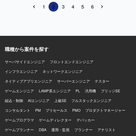
ることができ、クラウドインフラのスキルを幅広く磨いて
イルサーバ、CAサーバ、プリンターサーバなどの運用業務
1
2
3
4
5
6
いただけます。少人数チームのリーダーポジションとして
全般をご対応いただきます。アカウント管理やPC登録など
タスク管理やメンバマネジメントも経験できるため、技術
のディレクトリ運用、フォルダー管理や権限設定、ファイ
とマネジメントの両面で成長できる環境です。 【開発環
ル復旧・移行などのファイルサーバ運用、証明書更新・配
境】 AWS上のインフラ環境をベースに、Windowsおよび
布業務などのCAサーバ運用、ドライバー登録やプリント不
Linuxサーバで構成された社内システムの運用・維持保守を
具合対応などのプリンターサーバ運用を行っていただきま
行っております。
す。 PCキッティングやマスターイメージ作成、障害監視通
知への対応、セキュリティーインシデント対応、端末の返
職種から案件を探す
却・廃棄・在庫管理などの端末管理業務もご担当いただき
ます。各種利用ソフトウェアに関するベンダー問い合わせ
サーバサイドエンジニア
対応、ヘルプデスクからの問い合わせフォロー、サーバお
フロントエンドエンジニア
よびネットワークチームとの連携も含まれます。 【求める
インフラエンジニア
ネットワークエンジニア
人物像】 単純なキッティング作業にとどまらず、端末不具
合や設定周りまで自律的に切り分け・確認できる方を求め
ネイティブアプリエンジニア
サーバーエンジニア
テスター
ています。状況に応じて関係者へ適切に相談・連携しなが
ゲームエンジニア
LAMP系エンジニア
PL
汎用機
ブリッジSE
ら、落ち着いて運用業務を継続できる方が望ましいです。
長期的にインフラ運用に関わり、責任感を持って安定した
組込・制御
AIエンジニア
上級SE
フルスタックエンジニア
対応ができる方を歓迎いたします。 【ポジションの魅力】
コンサルタント
Windowsサーバおよびクライアント運用、Active
PM
プリセールス
PMO
プロダクトマネージャー
Directory、各種サーバ運用、監視・セキュリティツールな
ゲームプログラマ
ゲームディレクター
デバッカー
ど、インフラ運用に必要な幅広い知識・経験を一貫して身
につけることができます。ユーザー対応からサーバ・ネッ
ゲームプランナー
DBA
運用・監視
プランナー
アナリスト
トワークチームとの連携まで携わることで、インフラ全体