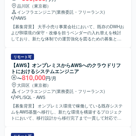
を歓迎いたします。 【ポジションの魅力】 公共・官公庁向
みシステムへ反映する作業、既存IF連携システムの維持・
品川区（東京都）
けの大規模インフラ更改プロジェクトにおいて、提案から
運用およびIF開発プロジェクトの追加対応などを行ってい
インフラエンジニア
(業務委託・フリーランス)
設計・構築まで一連の上流工程に深く関与できるポジショ
ただきます。 【求める人物像】 マルチクラウドや新しい技
AWS
ンです。ネットワークとサーバー双方の知見を活かしなが
術要素に対して主体的に情報収集と検証を行い、システム
ら、中長期ロードマップ策定や入札・提案対応、ベンダー
アーキテクチャの観点から最適な構成を提案できる方を求
【募集背景】 大手小売り事業会社において、既存のDWHお
コントロールなど、上流寄りの経験を幅広く積むことがで
めています。 チームメンバーやお客様とのコミュニケーシ
よびBI環境の保守・改修を担うベンダーの入れ替えを検討
きます。複数ベンダーが関与する環境での推進役として、
ョンを取りながら、継続的な改善活動や長期的な運用を見
しており、新たな体制での運営強化を図るための募集とな
インフラ上流エンジニアとしてのキャリアをさらに強化で
据えて取り組んでいただける方が望ましいです。 【ポジシ
ります。 【作業内容】 DWH（RedShift）および
きる環境です。 【開発環境】 公共・官公庁向け大規模イン
ョンの魅力】 マルチクラウド環境におけるグローバルEC基
BI（QuickSite）を中心とした分析系システムに対し、保
フラ環境（ネットワーク／サーバー／端末）を対象とした
盤の運用・改善に携わることで、大規模トラフィックを扱
守・改修および運営業務を行っていただきます。具体的に
リモート可
設計・構築および更改プロジェクトとなります。ネットワ
うシステムの設計方針検討から維持管理まで一貫した経験
は、基本設計、詳細設計、プログラム設計、コーディン
【AWS】オンプレミスからAWSへのクラウドリフ
ークはL2〜L4レイヤを中心とした構成で、RFP対応など提
を積むことができます。 AWSやTerraform、CI/CDなどの技
グ、品質管理計画および受入テスト計画の策定・実施な
トにおけるシステムエンジニア
案フェーズから関与していただきます。
術スタックを用いて、絶えず新しい技術を選定・検証・採
ど、設計から実装・テストまで一連の工程をご担当いただ
810,000
〜
円/月
用・リリースし続けるプロジェクトに参画できる点も大き
きます。 【求める人物像】 エンドユーザー部門と円滑にコ
大田区（東京都）
な魅力です。 【開発環境】 マルチクラウド環境（AWS、
ミュニケーションを取りながら業務を進められる方を求め
インフラエンジニア
(業務委託・フリーランス)
Azure、Tencent）上でのインフラ構築・運用を行っていま
ています。分析系システムの特性を理解し、業務要件を踏
PL/SQL
・
AWS
す。 Terraformを用いたインフラコード管理およびCI/CDパ
まえたうえで柔軟かつ主体的に保守・改修を進められる方
イプラインによる継続的デリバリーの仕組みを取り入れた
にご活躍いただきたいと考えております。 【ポジションの
【募集背景】 オンプレミス環境で稼働している既存システ
環境です。
魅力】 大手小売り事業会社の分析基盤に関わることで、ビ
ムをAWS基盤へ移行し、新たな環境を構築するプロジェク
ジネスに直結するデータ活用の現場を経験できる環境で
トにおいて、移行設計から移行完了まで一貫して対応でき
す。リーダーポジションではプロジェクトマネジメントや
るシステムエンジニアを募集しております。 【作業内容】
メンバーマネジメントを通じてマネジメントスキルを高め
オンプレミスからAWS基盤への移行に伴う移行計画の策
ることができ、メンバーポジションでは設計から実装・保