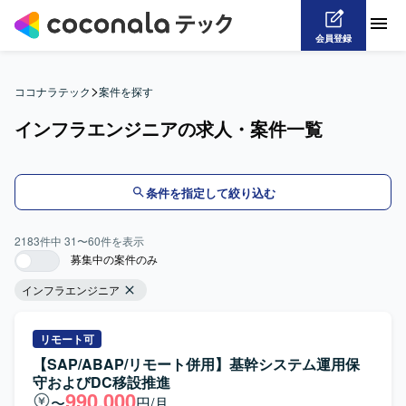
会員登録
>
ココナラテック
案件を探す
インフラエンジニアの求人・案件一覧
条件を指定して絞り込む
2183
件中
31
〜
60
件を表示
募集中の案件のみ
インフラエンジニア
リモート可
【SAP/ABAP/リモート併用】基幹システム運用保
守およびDC移設推進
990,000
〜
円/月