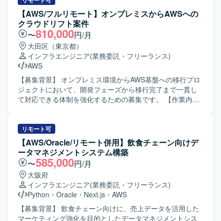
定、移行設計、移行実行を行っていただきます。既存オン
リモート可
守まで幅広い工程を経験することができます。 【開発環
プレミス環境のサーバー群の情報を収集・分析し、新環境
【AWS/フルリモート】オンプレミスからAWSへの
境】 AWS上のDWH（RedShift）およびBI（QuickSite）を中
の構成を検討したうえで、移行に伴うプログラム改修、テ
クラウドリフト案件
心とした分析系システム環境となります。
スト、実装を担当していただきます。また、移行手順書や
810,000
〜
円/月
設計書などの各種ドキュメントを作成し、プロジェクト全
大田区（東京都）
体を見渡しながらタスクを整理・推進していただきます。
インフラエンジニア
(業務委託・フリーランス)
【求める人物像】 自律的に業務を推進し、プロジェクト全
AWS
体を自分ごととして捉えながら行動できる方を求めており
ます。既存システムの情報を丁寧に整理・分析し、抜け漏
【募集背景】 オンプレミス環境からAWS基盤への移行プロ
れを自ら発見して改善提案ができる方、チームメンバーと
ジェクトにおいて、開発フェーズから移行完了まで一貫し
協力しながら責任感を持ってタスクを完遂できる方が望ま
て対応できる体制を強化するための募集です。 【作業内
しいです。また、初級者にもわかりやすいドキュメント作
容】 オンプレミス環境の既存サーバー群をAWS基盤へ移行
成ができる方を歓迎いたします。 【ポジションの魅力】 オ
するにあたり、設計の修正および移行対応を行っていただ
ンプレミスからクラウドへの移行プロジェクトにおいて、
きます。具体的には、移行に伴うプログラムの改修、テス
リモート可
計画策定から設計、実行まで一連の工程に携わることがで
ト、実装、設計修正などの対応や、AWS環境の構築、各種
【AWS/Oracle/リモート併用】飲食チェーン向けデ
きるため、インフラ移行に関する知見や設計力を総合的に
ドキュメントの作成を担当していただきます。既存プログ
ータマネジメントシステム構築
高められる環境です。既存システムの分析から新環境の構
ラムの改修から新環境構築、移行完了までの一連のフェー
585,000
〜
円/月
築までを通して経験できるため、今後のクラウド移行案件
ズに参画していただきます。 【求める人物像】 プロジェク
大阪府
におけるリードエンジニアとしてのキャリア形成にもつな
ト全体を自分の担当範囲として捉え、主体的に課題を発見
インフラエンジニア
(業務委託・フリーランス)
げていただけます。 【開発環境】 オンプレミス環境から
しながら業務を遂行できる方を求めています。チームメン
Python
・
Oracle
・
Next.js
・
AWS
AWS基盤への移行を前提としたサーバー環境および関連シ
バーと協力しながら責任感を持ってタスクを完遂できる
ステム群を対象とし、WindowsServerやクラウド間通信を
方、初級者にもわかりやすいドキュメントを作成し、情報
【募集背景】 飲食チェーン向けに、売上データを活用した
考慮したネットワーク構成、セキュリティ要件などを踏ま
共有やナレッジ蓄積に貢献していただける方が望ましいで
マーケティング強化を目的としたデータマネジメントシス