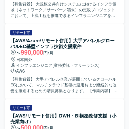
発環境】 ・クラウド環境上でのSaaS型プロダクト運用およ
ら課題を抽出し、改善提案や技術的な検討を主体的に進め
【募集背景】 大規模公共向けシステムにおけるインフラ領
びSRE関連ツール群を用いた開発環境となっております。
ていただける方にマッチする環境です。 【ポジションの魅
域（ネットワーク／サーバー／端末）の更改プロジェクト
力】 金融系システムにおける基盤更改プロジェクトに参画
において、上流工程を推進できるインフラエンジニアを求
いただくことで、大規模な基盤設計やジョブ管理設計の経
めております。 【作業内容】 大規模公共向けシステムのイ
験を積むことができます。移行支援や保守フェーズまで関
ンフラ領域（ネットワーク／サーバー／端末）更改を、エ
わることで、長期的なライフサイクルを見据えた設計スキ
ンド側のSEと協働しながら上流で推進していただきます。
リモート可
ルの向上も期待できます。 【開発環境】 Linuxサーバを中
・ネットワーク／サーバー／端末を中心とした更改提案の
【AWS/Azure/リモート併用】大手アパレルグロー
心とした環境で、JP1によるジョブ管理やパッケージソフト
上流対応（入札／公開提案を含みます） ・設計ドキュメン
バルEC基盤インフラ技術支援案件
ウェアを組み合わせたシステム基盤構成となっておりま
トのレビューと、それに基づく次アクションの主体的な検
990,000
〜
円/月
す。
討・推進を行っていただきます。 ・エンドSEと連携した中
日本国外
長期ロードマップの策定を実施していただきます。 ・複数
インフラエンジニア
(業務委託・フリーランス)
ベンダーの調整、仕様整理、進行管理などのベンダーコン
AWS
トロールを担っていただきます。 体制としては約10名規模
で、提案から設計・構築までの一連の上流工程を担当いた
【募集背景】 大手アパレル企業が展開しているグローバル
します。 【求める人物像】 インフラ全般（ネットワーク／
ECにおいて、マルチクラウド基盤の運用および継続的な改
サーバー／端末）に対する理解を持ち、設計ドキュメント
善を推進するための増員募集となります。 【作業内容】 マ
を読み解きながら主体的に次の打ち手を検討できる方を求
ルチクラウド基盤上で稼働するグローバルECにおいて、関
めております。複数ベンダーが関与する環境においても、
係システムとのIF開発やクラウド側のシステム更改、バー
関係者と円滑にコミュニケーションを取りながら、ベンダ
ジョンアップなど各種イベントに伴う要件定義、設計、構
リモート可
ーコントロールや進行管理をリードしていただける方が望
築、維持管理、改善、障害対応をご担当いただきます。 デ
【AWS/リモート併用】DWH・BI構築改修支援（小
ましいです。公共・官公庁領域での更改経験を活かしつ
ータ連携チームの一員として、インフラに関するシステム
売業向け）
つ、上流視点と現場調整力の両方を発揮していただける方
横断的な設計方針の検討や、新しいインフラ要件を取り込
500,000
〜
円/月