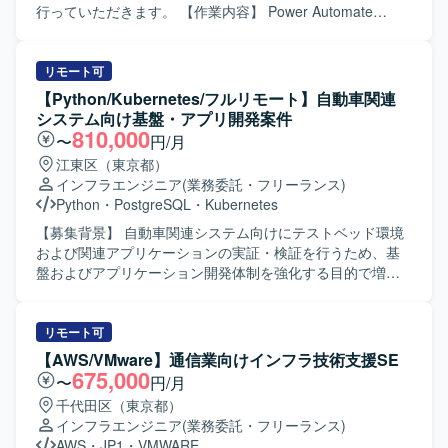
行っていただきます。 【作業内容】 Power Automate
Desktopを用いたRPAの基本設計からテストまで一連の工程
を担当していただきます。 業務フローの整理や仕様確認を
行いながら、自動化シナリオの設計・実装・単体テスト・
リモート可
結合テストなどを実施いただきます。 【求める人物像】 顧
【Python/Kubernetes/フルリモート】自動車関連
客と円滑にコミュニケーションを取りながら、自走して
システム向け基盤・アプリ開発案件
RPA開発を推進できる方を求めています。 業務内容を正し
810,000
〜
円/月
く理解し、改善提案をしながら品質の高い自動化フローを
江東区（東京都）
構築できる方を想定しています。 【ポジションの魅力】 製
インフラエンジニア
(業務委託・フリーランス)
造業の現場業務に密接に関わるRPA開発を通じて、業務効
Python
・
PostgreSQL
・
Kubernetes
率化や生産性向上に直接貢献することができます。 基本設
計からテストまで幅広い工程を担当できるため、RPAエン
【募集背景】 自動車関連システム向けにテストベッド環境
ジニアとしてのスキルを一貫して伸ばせる環境です。 【開
および関連アプリケーションの実証・検証を行うため、基
発環境】 Power Automate Desktopを中心としたRPA開発環
盤およびアプリケーション開発体制を強化する目的で増員
境での業務となります。
募集を行っております。 【作業内容】 ・Databricksで実施
してきたPoC結果を踏まえたテストベッド環境の開発をご
担当いただきます。 ・基盤要員として、エンド側システム
リモート可
をテストベッド環境へ移行し、各種アプリケーションを試
【AWS/VMware】通信業向けインフラ技術支援SE
行できるようにするための基盤開発を行っていただきま
675,000
〜
円/月
す。 ・Kubernetes上で各種ミドルウェアやDB、監視・ログ
千代田区（東京都）
基盤などの構築および設定作業を実施いただきます。 ・既
インフラエンジニア
(業務委託・フリーランス)
に構築済みのシステムを用いた実証において、基盤側およ
AWS
・
JP1
・
VMWARE