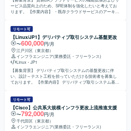
（PostgreSQL, Redis, MongoDB, Kafka, Mosquitto,
ができます。 ・顧客との検討会を通じて上流工程や調整ス
ービス品質向上のため、SRE体制を強化したいと考えてお
RabbitMQ, Triton Inference Server, elasticsearch, grafana,
キルも身につけることができます。 【開発環境】 ・仮想化
ります。 【作業内容】 ・既存クラウドサービスのアーキテ
fluentd, metricbeat, cert-manager, keycloakなど） ・
基盤：Vmware、AWS ・OS：WindowsServer、RHEL ・ミ
クチャ改善（Single TenantからMulti Tenantへの変更など）
Pythonを用いたアプリケーション開発 ・Jira / Confluence
ドルウェア：JP1 ・DB：Oracle、SQLServer、MySQL な
を実施していただきます。 ・自動テストの仕組みを設計
等のドキュメント・タスク管理ツール
ど ・スクリプト：Powershell、bat、vbs
し、その運用および実施を行っていただきます。 ・ソース
リモート可
コード管理および運用標準化（GitHubの運用ルール策定な
【Linux/JP1】デリバティブ取引システム基盤更改
ど）を推進していただきます。 ・CI／CDパイプラインの改
600,000
〜
円/月
善および自動化を行っていただきます。 ・自社プロダクト
江戸川区（東京都）
を顧客へ導入する際のプロセス標準化に取り組んでいただ
インフラエンジニア
(業務委託・フリーランス)
きます。 ・開発環境、結合環境、本番環境および各種デー
Linux
・
JP1
タベース環境の構築を担当していただきます。 ・本番環境
へのリリース作業を実施していただきます。 ・SSOやトー
【募集背景】 デリバティブ取引システムの基盤更改に伴
クン管理などを含むセキュリティ設計に携わっていただき
い、設計～テスト工程を担っていただける技術者を募集し
ます。 【求める人物像】 ・サービスの安定運用と継続的な
ております。 【作業内容】 デリバティブ取引システム基盤
改善を意識して主体的に行動いただける方を求めておりま
更改プロジェクトにおいて、Linuxサーバ環境を中心とした
す。 ・関係者と連携しながらルール整備や標準化を進める
基本設計からテストまでをご担当いただきます。構築作業
ことに前向きに取り組んでいただける方を歓迎いたしま
は他チームが担当するため、主に要件を踏まえた設計書作
リモート可
す。 【ポジションの魅力】 ・貿易書類に特化したクラウド
成、パッケージを含む設定内容の検討・レビュー、JP1を含
【Cisco】公共系大規模インフラ更改上流推進支援
サービスのSREとして、アーキテクチャ改善から運用標準
むジョブ設計の検討、各種テスト計画・テスト仕様書作成
792,000
〜
円/月
化まで幅広い領域に関わることができます。 ・プロダクト
およびテスト実施・結果検証などを行っていただきます。
千代田区（東京都）
の成長フェーズにおいて、サービス品質や開発プロセスの
【求める人物像】 関係者と円滑にコミュニケーションを取
インフラエンジニア
(業務委託・フリーランス)
基盤づくりに中心メンバーとして参画いただけます。 【開
りながら業務を進めていただける方を求めております。自