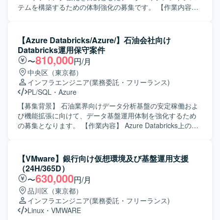
えた設計・検証を行っていただきます。
す。また、既存システム情報を整理・分析し、抜け漏れの
テムを構築するための体制強化の募集です。 【作業内容】
ない検討ができる方を歓迎いたします。 【ポジションの魅
AWS環境上に明細単位の売上データを蓄積するデータベー
力】 オンプレミスからクラウドへの大規模な移行プロジェ
スを設計・構築し、マーケティング活用が可能なデータ基
クトに参画することで、AWS基盤構築やシステム移行に関
盤を整備していただきます。AWSの各種クラウドサービス
【Azure Databricks/Azure/】石油会社向け
する実践的な知見を幅広く獲得していただけます。設計修
やBIツールを活用し、要件定義から設計、構築、保守運用
Databricks運用保守案件
正からプログラム改修、テスト、移行対応まで一連の工程
まで一貫して担当していただきます。既存のレガシーDBか
810,000
〜
円/月
に関わることで、上流から下流までの経験を積むことがで
らのデータ移行や、Python・React・Next.jsを用いた関連ア
中央区（東京都）
き、リードSEやクラウドエンジニアとしてのスキルアップ
プリケーション開発、セキュリティ面を考慮した設計・実
インフラエンジニア
(業務委託・フリーランス)
につながるポジションです。 【開発環境】 オンプレミス環
装にも関わっていただきます。 【求める人物像】 お客様と
PL/SQL
・
Azure
境からAWS環境への移行を前提とした構成となっており、
積極的にコミュニケーションを取りながら、自ら課題を把
対象言語としてはwsf、vbs、ps1、php、asp、js、json、
握し提案・推進していける方を求めています。納期や品質
【募集背景】 石油業界向けデータ分析基盤の安定稼働およ
py、sql、jspなどのスクリプト言語やWeb関連技術を扱いま
を意識しつつ、チームメンバーと連携して柔軟に対応でき
び機能拡張に向けて、データ基盤運用体制を強化するため
す。インフラ面ではAWSサービスを用いた基盤構築を行
る方が望ましいです。 【ポジションの魅力】 飲食チェーン
の募集となります。 【作業内容】 Azure Databricks上の
い、WindowsServer環境やネットワーク、セキュリティに
の売上データを活用したマーケティング基盤の構築を通じ
DWHおよびETL処理の運用保守をご担当いただきます。具
関する知識も活かしていただける環境です。
て、データ収集から分析まで一連のDX開発に関わることが
体的には、障害発生時の調査・復旧対応、利用部門からの
できます。AWSなどクラウドサービスやBIツールを幅広く
問い合わせ対応、既存PGの改修や小規模な追加開発などを
【VMware】銀行向け仮想環境及び基盤運用支援
扱うことで、データ基盤構築やクラウド移行のスキルを高
行っていただきます。また、Bronze/Silver/Gold構造で加工
（24H/365D）
めることができ、今後のキャリア形成にもつながるポジシ
されたデータのDWH格納に関するジョブ監視や調整、
630,000
〜
円/月
ョンです。 【開発環境】 AWSを中心としたクラウド環境上
Systemwalkerを用いたジョブ管理業務にも携わっていただ
品川区（東京都）
で、Oracle・MySQLなどのデータベースを用いたデータ基
きます。Domoで可視化されるデータの品質維持に向けた運
インフラエンジニア
(業務委託・フリーランス)
盤を構築します。Python、React、Next.jsなどを利用したア
用改善やチューニングもご対応いただきます。 【求める人
Linux
・
VMWARE
プリケーション開発や、BIツールによるデータ可視化を行
物像】 データ基盤運用に責任感を持ち、障害発生時にも落