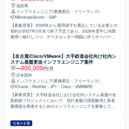
滋賀県
インフラエンジニア
(業務委託・フリーランス)
WindowsServer
・
SAP
【募集背景】 2009年から運用保守を委託している企業との
契約が2027年3月末で終了予定であり、2026年度中に内製
運用へ移行しつつ、データセンター閉鎖に伴うサーバー移
設という重要プロジェクトが並走しているため、インフラ
とアプリケーションの両面を自走でリードできるプロフェ
ッショナルを増員募集しております。 【作業内容】 現行の
【名古屋/Cisco/VMware】大手鉄道会社向け社内シ
基幹システム（SAP ECC6.0）および周辺システム群の運用
ステム基盤更改インフラエンジニア案件
保守をご担当いただきます。具体的には、IDや権限管理、
800,000
〜
円/月
パラメータやマスタ設定、組織改編対応などのSAP運用保
日本国外
守、Tivoliを用いたジョブ管理や異常時のリラン・リカバリ
インフラエンジニア
(業務委託・フリーランス)
対応、障害発生時の原因切り分け・分析・恒久および暫定
Oracle
・
RedHat
・
JP1
・
Cisco
・
VMWARE
対策の実施、SAPリモート保守に関する運用サポート、定
期バックアップや容量管理などを行っていただきます。ま
【募集背景】 大手鉄道会社における社内システム基盤の全
た、SVF、Anytran、HULFT、VBなどの周辺連携ツールの
面刷新プロジェクトにおいて、現行基盤の課題解消と新基
設定やエラー対応、給与・賞与連携や社外伝送などの連携
盤構築を推進するためのインフラエンジニアを募集してお
不具合のトラブルシュートもご担当いただきます。さら
ります。 【作業内容】 既存社内システム基盤の次期基盤構
に、データセンターサービス終了に伴うサーバー移設プロ
築に向けたネットワーク・サーバー・ストレージ・仮想化
ジェクトにおいて、移設計画の立案、設計、展開サポート
基盤の設計および構築を行います。ファイアウォール、ス
リモート可
などインフラ移行対応も実施していただきます。 【求める