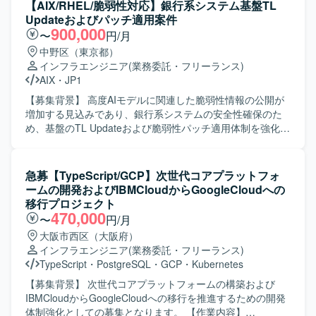
イッチ、ストレージ、NTP、DNS、DHCP、認証基盤、無線
【AIX/RHEL/脆弱性対応】銀行系システム基盤TL
人物像】 基幹システムの安定稼働を意識しながら、インフ
LAN コントローラなどの各種機器・サービスの設定および
Updateおよびパッチ適用案件
ラとアプリケーションの両面から主体的に課題を発見し、
検証作業を担当していただきます。また、VMware Cloud
900,000
〜
円/月
関係者と協調して改善を推進いただける方を求めておりま
Foundation を中心とした仮想化基盤の設計・構築、Oracle
中野区（東京都）
す。運用保守業務における責任感が強く、障害対応や移行
データベースや HULFT などを用いたデータ連携基盤の設
インフラエンジニア
(業務委託・フリーランス)
プロジェクトにおいても粘り強くやり切る姿勢をお持ちの
定、Pacemaker による冗長化構成の設計・保全にも携わっ
AIX
・
JP1
方にマッチします。 【ポジションの魅力】 長期的に運用さ
ていただきます。加えて、Zabbix や Cacti による統合監視
れている基幹システムの運用保守と、サーバー移設という
設計、JP1/AJS3 によるジョブ管理設計、Veeam や HYCU
【募集背景】 高度AIモデルに関連した脆弱性情報の公開が
大規模なインフラ移行プロジェクトの両方に関わることが
などを用いたバックアップ・データ保護設計、各種ログ管
増加する見込みであり、銀行系システムの安全性確保のた
でき、BasisやABAPに加えてインフラ設計・移行のスキル
理・分析基盤の構築・運用設計も行っていただきます。
め、基盤のTL Updateおよび脆弱性パッチ適用体制を強化す
も磨いていただけます。内製運用への移行フェーズに参画
【求める人物像】 各種インフラ管理ツールや最新のセキュ
る必要があるための募集となります。 【作業内容】 AIXサ
いただくことで、標準化や運用プロセス整備にも関わる機
リティソリューションに対して主体的にキャッチアップで
ーバ64台を対象としたTL Update作業を行い、準備から開
会があり、技術面と運用設計の両面でスキルアップが可能
きる方を求めております。プロジェクトメンバーと連携し
発・準本番・本番・災対環境まで順次適用していただきま
急募【TypeScript/GCP】次世代コアプラットフォ
です。 【開発環境】 ERPはSAP ECC6.0を中心とした環境
ながら柔軟かつ円滑にコミュニケーションを図り、複数の
す。パッチ適用前のアセスメント、適用手順の作成、開発
ームの開発およびIBMCloudからGoogleCloudへの
で、ABAPやWindowsコマンド、Excelマクロなどを利用し
プロダクトを横断した調整や検討を前向きに進められる方
環境での適用テストおよび無影響確認、ミドルウェア停止
移行プロジェクト
ております。ミドルウェアやツールとしてSVF、Anytran、
が望ましいです。 【ポジションの魅力】 大規模な社内シス
やPowerHAサービス切り替えを伴う各環境への適用を実施
470,000
〜
円/月
HULFT、VB、Tivoli(TWS/TMR)などを使用しており、OSは
テム基盤の更改プロジェクトに参画することで、ネットワ
していただきます。 また、AIX／RHEL／WASを対象とし
大阪市西区（大阪府）
Windows系環境となっております。
ーク、サーバー、仮想化、監視、ジョブ管理、バックアッ
て、お客様側で必要と判断されたセキュリティパッチを迅
インフラエンジニア
(業務委託・フリーランス)
プなど幅広いインフラ技術に横断的に関わることができま
速に判定し、指定時間内で開発環境でのテストから無影響
TypeScript
・
PostgreSQL
・
GCP
・
Kubernetes
す。長期にわたる計画的なプロジェクトの中で、要件検討
確認、本番適用まで一連の作業を対応していただきます。
から設計、構築、テスト、切替まで一連のフェーズに携わ
直近は手作業でのパッチ適用により手順とプロセスを確立
【募集背景】 次世代コアプラットフォームの構築および
ることで、上流から下流までの経験を積むことができ、最
し、中長期的にはAnsibleを用いたパッチ適用自動化環境の
IBMCloudからGoogleCloudへの移行を推進するための開発
新の製品やソリューションを用いた基盤構築スキルを高め
構築にも関わっていただきます。 【求める人物像】 大規模
体制強化としての募集となります。 【作業内容】