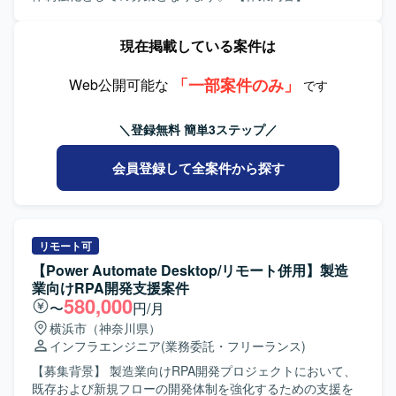
ることができます。 【開発環境】 Cisco 製スイッチおよび
な基盤環境での作業において、手順やルールを順守しなが
GoogleCloud環境の構築・検証から設計、実装、テストま
ファイアウォール、NetApp ストレージ、NTP/DNS/DHCP/
ら丁寧に作業を進められる方を求めています。短い時間軸
で一連の工程をご担当いただきます。具体的には、
現在掲載している案件は
認証基盤機器、VMware Cloud Foundation、Windows
でのパッチ適用が求められるため、状況変化に柔軟に対応
Terraformコードを用いたGoogleCloud環境の構築・検証・
Server、Red Hat 系 OS、Oracle データベース、HULFT、
しながら、チーム内で円滑にコミュニケーションを取り、
調整、バックエンド開発、メッセージング基盤（MQTT
Pacemaker、Postfix、squid、Zabbix、Cacti、JP1/AJS3、
主体的に課題解決へ動ける方が望ましいです。 【ポジショ
「一部案件のみ」
Broker）との連携処理の実装など、基盤構築と初期のコア
Web公開可能な
です
Cisco Secure Network Analytics、ThousandEyes、CSLU、
ンの魅力】 銀行系システムという重要度の高いインフラ基
実装にフォーカスして対応いただきます。 【求める人物
rsyslog、Veeam Backup & Replication、HYCU for M365 な
盤において、AIXやRHEL、WASを対象とした大規模TL
像】 クラウドネイティブなアーキテクチャへの関心が高
＼登録無料 簡単3ステップ／
どを利用したインフラ環境です。
Updateおよび脆弱性対応に携わることができます。パッチ
く、新しい技術やサービスに対して主体的にキャッチアッ
適用プロセスの標準化から自動化環境の構築まで関与でき
プしながら取り組める方を求めています。また、インフラ
会員登録して全案件から探す
るため、インフラ運用・セキュリティ対応の実務経験を幅
とアプリケーションの両面に跨るタスクに柔軟に対応し、
広く積むことができます。 【開発環境】 AIX 7.2 TL2から
チームと協調しながら着実に作業を進められる方が望まし
TL5へのアップデート環境で、PowerHAによるクラスタ構
いです。 【ポジションの魅力】 GoogleCloudを中心とした
成が組まれたサーバ群を扱います。ミドルウェアとして
最新のクラウドネイティブ技術スタックに携わりながら、
Netcool/OMNIbusやJP1などが導入されており、AIX／
次世代コアプラットフォームの基盤構築およびコア機能の
リモート可
RHEL／WASを対象にしたパッチ適用およびAnsibleによる
実装に深く関与できるポジションです。インフラ構築から
【Power Automate Desktop/リモート併用】製造
自動化を検討している環境です。
バックエンド実装まで幅広い領域を経験できるため、フル
業向けRPA開発支援案件
スタック志向の技術力向上にもつながります。 【開発環
580,000
〜
円/月
境】 言語/FW：Nest.js, TypeScript DB：PostgreSQL, Redis
横浜市（神奈川県）
メッセージング/IoT：MQTT（EMQX） クラウド/インフ
インフラエンジニア
(業務委託・フリーランス)
ラ：Google Cloud（GKE, Pub/Sub, Cloud Storage,
Dataflow, BigQuery等）, Terraform
【募集背景】 製造業向けRPA開発プロジェクトにおいて、
既存および新規フローの開発体制を強化するための支援を