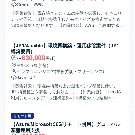
います。サーバはWindows ServerおよびLinux（Amazon
ビスに対する調査、設計、検証、構築、運用保守までを一
Oracle
・
AWS
Linux）を中心とした構成です。ミドルウェアおよびソフト
貫して対応いただきます。今後追加される新しいMicrosoft
ウェアとしては、Active Directory、Microsoft Entra
365サービスについても、調査、検討、検証プロセスに主体
【募集背景】 既存統合システムの基盤を拡張し、セキュリ
Connect（旧Azure AD Connect）、Microsoft Configuration
的に関わっていただきます。 【求める人物像】 自律的に業
ティや監視、自動化を強化したモダナイズを推進するため
Manager、SKYSEA、Exchange Server（オンプレ）などの
務を遂行し、新しい技術やサービスに対して積極的に学
の増員募集となります。 【作業内容】 AWS上で稼働する統
Microsoft系ソリューションを利用しています。
習・検証ができる方を求めています。特定の分野に限定さ
合システム向けに、DevおよびProd環境を対象としたクラ
れず、幅広い領域に興味を持ち、状況に応じて柔軟に対応
ウド基盤の設計および構築を行っていただきます。 既存
いただける方が望ましいです。 【ポジションの魅力】
Phase1環境をベースに、Phase2としてセキュリティ、監
【JP1/Ansible】環境再構築・運用移管案件（JP1
Microsoft 365およびMicrosoft Entraを中心とした最新のク
視、認証、配信機能を含む追加基盤を整備していただきま
構築要員）
ラウドサービス全般に幅広く関わることができるポジショ
す。 具体的には、VPCやサブネット、ルート設計、EC2や
630,000
〜
円/月
ンです。継続的な機能拡張や新サービス導入の検討・検証
ALB、AutoScaling、RDS Oracleの構築、CloudFrontや
中野区（東京都）
を通じて、モダンワークプレース環境の構築・運用に深く
WAF、Cognito、Secrets Manager、CloudWatchなどの各種
インフラエンジニア
(業務委託・フリーランス)
携わることができ、自律性を重んじる環境の中でスキルを
マネージドサービスの設計や構築を実施していただきま
Java
・
JP1
高めていくことができます。 【開発環境】 Microsoft 365サ
す。 また、CodePipeline、CodeBuild、CodeDeployを用い
ービス全般、Microsoft Entra、Teams、Microsoft Purview
たCI/CDパイプラインの構築や、自動化および監視運用の仕
【募集背景】 環境再構築および運用ベンダ移管に伴い、
Information Protection、Intune、Vivaエンゲージ
組み構築、VPC Peering接続対応、各種試験や移行対応にも
JP1構築担当を募集しております。 【作業内容】 Talendを
（Yammer）、SharePoint、OneDrive、Exchange Online、
携わっていただきます。 【求める人物像】 主体的に設計や
利用したマスタデータ連携基盤の再構築および運用ベンダ
BAT、PowerShell、Windowsサーバー（Active
構築を推進し、自ら課題を抽出しながら改善に取り組める
移管に向けた作業をご担当いただきます。高セキュリティ
Directory）、Azure Entra Connectを利用しています。
方を求めています。 チームメンバーと連携しながらコミュ
環境上で、AnsibleによるIaCベースの基盤構築・運用を行い
ニケーションを取り、共通認識を持って作業を進められる
ます。 JP1-IM担当の方には、JP1-IMによる監視設計・構
リモート可
方を想定しています。 AWSのベストプラクティスを意識し
築、REST／Ping／プロセス／リソース監視設定、イベント
【Azure/Microsoft 365/リモート併用】グローバル
ながら、品質とセキュリティを両立した基盤構築に取り組
監視およびWebhook連携設定、環境別運用ルール整理
基盤運用支援
んでいただける方が望ましいです。 【ポジションの魅力】
（DEV／DR／本番）、環境構築・テスト・運用設計・運用