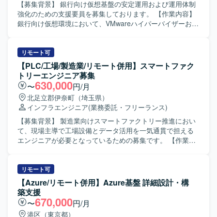
います。
ち着いて状況整理と関係者への説明ができる方を求めてお
【募集背景】 銀行向け仮想基盤の安定運用および運用体制
ります。新しいクラウドサービスやデータ関連技術に対し
強化のための支援要員を募集しております。 【作業内容】
て前向きにキャッチアップし、自ら改善提案ができる方に
銀行向け仮想環境において、VMwareハイパーバイザーおよ
マッチするポジションです。 【ポジションの魅力】 Azure
び仮想サーバの運用支援を行っていただきます。具体的に
Databricksを中心としたモダンなデータ基盤運用に携わるこ
は、仮想リソースの変更作業、障害発生時の一次・二次対
とで、クラウドDWHやETL、ジョブ管理の実務経験を一貫
応、WindowsおよびLinuxサーバに対するバックアップ作業
リモート可
して積むことができます。大規模なデータ処理基盤の運用
や復旧対応などを担当していただきます。また、24時間365
【PLC/工場/製造業/リモート併用】スマートファク
ノウハウを獲得できるほか、今後需要が高まるクラウドデ
日のシフト体制の中で、手順に基づいた定常運用や各種記
トリーエンジニア募集
ータエンジニアリング領域のスキル向上にもつながる環境
録・報告作業も実施していただきます。 【求める人物像】
630,000
〜
円/月
です。 【開発環境】 Azure Databricksを中心としたクラウ
金融機関向けシステムの特性を理解し、慎重かつ正確に作
北足立郡伊奈町（埼玉県）
ドDWH・ETL基盤上で、Bronze/Silver/Gold構造によるデー
業できる方を求めております。マニュアルや手順書に沿っ
インフラエンジニア
(業務委託・フリーランス)
タ加工を行っております。ジョブ管理にはSystemwalkerを
た作業だけでなく、現場の状況に応じて柔軟に対応し、関
利用しており、可視化基盤としてはDomoを採用していま
係者と円滑にコミュニケーションを取りながら運用を進め
【募集背景】 製造業向けスマートファクトリー推進におい
す。
ていただける方が望ましいです。 【ポジションの魅力】 大
て、現場主導で工場設備とデータ活用を一気通貫で担える
規模な銀行向け仮想基盤の運用に携わることで、VMwareを
エンジニアが必要となっているための募集です。 【作業内
中心とした仮想化技術やサーバ運用に関する実践的な経験
容】 工場設備の制御仕様や動作を理解したうえで、PLCな
を積むことができます。24時間365日の運用現場での障害対
どから稼働データを取得し、可視化や分析が行える仕組み
応や改善活動を通じて、インフラ運用全般のスキルを広く
を構築していただきます。 取得したデータをもとに、生産
リモート可
身につけていただけます。 【開発環境】 VMwareを利用し
効率や品質向上につながる改善ポイントを整理し、現場メ
【Azure/リモート併用】Azure基盤 詳細設計・構
た仮想基盤上で、WindowsおよびLinuxサーバが稼働してい
ンバーと連携しながら具体的な改善提案を行っていただき
築支援
る環境での運用支援となります。
ます。 e-F@ctoryソリューションを用いたシステム構成検
670,000
〜
円/月
討や設定、検証なども担当していただきます。 【求める人
港区（東京都）