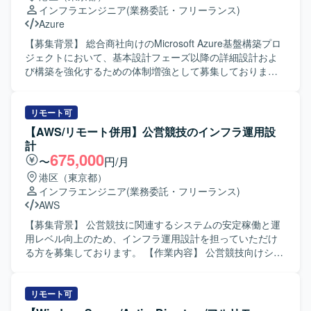
物像】 工場の現場担当者と円滑にコミュニケーションを取
インフラエンジニア
(業務委託・フリーランス)
りながら、自ら課題を発見し改善提案まで主体的に動ける
Azure
方を求めています。 制御や製造プロセスに興味を持ち、現
場目線でのものづくり改善にやりがいを感じられる方が望
【募集背景】 総合商社向けのMicrosoft Azure基盤構築プロ
ましいです。 【ポジションの魅力】 工場設備とデータ活用
ジェクトにおいて、基本設計フェーズ以降の詳細設計およ
の両面に関わることで、スマートファクトリー領域の知見
び構築を強化するための体制増強として募集しておりま
を幅広く身に付けることができます。 現場での改善効果が
す。 【作業内容】 基本設計フェーズで確定した全体方針を
生産性向上として見えやすく、製造現場のDX推進に直接貢
インプットとして、Microsoft Azure基盤の詳細設計および
献できるポジションです。 【開発環境】 e-F@ctoryソリュ
構築作業を担当していただきます。 Azureネットワーク、
リモート可
ーションを中心に、PLCを利用した工場設備と連携した環境
セキュリティ、権限管理などの基盤要素について詳細設計
【AWS/リモート併用】公営競技のインフラ運用設
でのデータ取得・可視化基盤を構築していただきます。
を行い、IaC（Infrastructure as Code）を前提とした構築方
計
針に基づき、設定内容の整理および構築作業を実施してい
675,000
〜
円/月
ただきます。 Azure Policy や RBAC などのガバナンス設定
港区（東京都）
について、設計内容への反映および環境構築を行うととも
インフラエンジニア
(業務委託・フリーランス)
に、詳細設計書や設定パラメータシートなど各種技術ドキ
AWS
ュメントの作成も行っていただきます。 顧客および関係者
との技術的な調整を行い、設計内容に関する説明・レビュ
【募集背景】 公営競技に関連するシステムの安定稼働と運
ー対応を通じて、Azure基盤としての設計品質および実装品
用レベル向上のため、インフラ運用設計を担っていただけ
質の担保を図っていただきます。 【求める人物像】 Azure
る方を募集しております。 【作業内容】 公営競技向けシス
基盤の設計・構築に主体的かつ自律的に取り組み、基本設
テムのインフラ運用設計をご担当いただきます。現在の運
計方針を正確に理解したうえで詳細設計・構築へ落とし込
用状況や要件を踏まえた運用フローの設計、手順書や運用
める方を求めております。 顧客や関係者と円滑にコミュニ
ドキュメントの整備、運用改善に向けた提案および設計へ
リモート可
ケーションを取りながら技術的な議論や説明ができ、レビ
の反映などを想定しております。具体的な作業内容の詳細