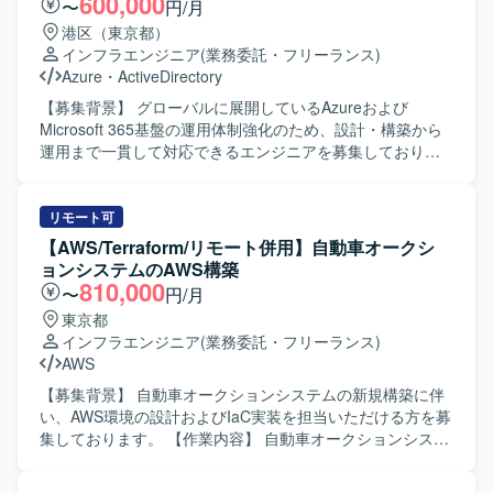
600,000
〜
円/月
AWSの各種マネージドサービスを幅広く活用した統合基盤
ツール開発支援などをお任せいたします。 JP1-AJS担当の
港区（東京都）
の構築に携わることができ、インフラ設計から自動化、監
方には、Service起動停止・運転再開、系切替・LB片寄せ、
インフラエンジニア
(業務委託・フリーランス)
視運用まで一貫した経験を積むことができます。 既存環境
リグレッション試験やハッシュ比較によるマスタ正常性確
Azure
・
ActiveDirectory
を踏まえたPhase2構築となるため、モダナイズや高度化に
認、処理時間推移・Java-GC推移・JOB実行時短時間性能
関する知見を深めながら、クラウド基盤エンジニアとして
推移の確認、ログローテや性能情報収集の実行処理、バッ
【募集背景】 グローバルに展開しているAzureおよび
のスキルを強化できる環境です。 【開発環境】 AWSを中心
クアップなどをお任せいたします。 【求める人物像】 顧客
Microsoft 365基盤の運用体制強化のため、設計・構築から
としたクラウド環境上で、EC2、RDS Oracle、ALB、
と直接コミュニケーションを取りながら、要件確認や課題
運用まで一貫して対応できるエンジニアを募集しておりま
AutoScaling、CloudFront、WAF、Lambda、Cognito、
整理を主体的に進められる方を求めております。自走して
す。 【作業内容】 グローバルM365（E5/E3混在）および
Secrets Manager、CloudWatch、S3、Route53などのサー
業務を推進し、周囲と連携しながら改善提案や運用高度化
Azure環境における設計・構築・運用支援をご担当いただき
ビスを利用して構築を行います。 CI/CDには
に取り組んでいただける方が望ましいです。 【ポジション
ます。具体的には、認証・ID管理やセキュリティ、監査対
リモート可
CodePipeline、CodeBuild、CodeDeployを用い、インフラ
の魅力】 高セキュリティ環境における基盤再構築および運
応、デバイス管理に関する設計および運用支援を行ってい
【AWS/Terraform/リモート併用】自動車オークシ
の自動化および監視運用の仕組みを整備します。
用移管の上流から携わることができ、JP1およびIaCを活用
ただきます。オンプレミスチームと連携しながら、オンプ
ョンシステムのAWS構築
した運用設計・構築の経験を深めることができます。顧客
レミスActive Directoryとのハイブリッド環境の運用や、関
810,000
〜
円/月
との直接コミュニケーションを通じて、要件定義や課題解
連するドキュメント整備、各種調整業務も実施していただ
東京都
決のスキルも伸ばせるポジションです。 【開発環境】
きます。 【求める人物像】 クラウドおよびオンプレミス双
インフラエンジニア
(業務委託・フリーランス)
Talend を用いたマスタデータ連携基盤、高セキュリティ環
方の技術に興味関心を持ち、主体的に情報収集やキャッチ
AWS
境（SDPF）上でのAnsibleによるIaCベースの基盤構築、お
アップができる方を求めております。関係者とのコミュニ
よびJP1-IM／JP1-AJSによる監視・ジョブ管理を利用いた
ケーションを円滑に行いながら、ドキュメントを用いた情
【募集背景】 自動車オークションシステムの新規構築に伴
します。
報整理や合意形成ができる方が望ましいです。 【ポジショ
い、AWS環境の設計およびIaC実装を担当いただける方を募
ンの魅力】 AzureおよびMicrosoft 365のグローバル環境に
集しております。 【作業内容】 自動車オークションシステ
おいて、設計・構築から運用まで幅広いフェーズに携わる
ム向けのAWS基盤において、基本設計からIaC開発、単体テ
ことができます。ハイブリッド構成やID管理、セキュリテ
ストまでをご担当いただきます。状況に応じて、結合テス