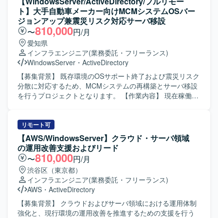
【WindowsServer/ActiveDirectory/フルリモー
ューを通じて品質向上に貢献いただける方が望ましいで
は面談時にお話しいたします。 【求める人物像】 関係者と
ト】大手自動車メーカー向けMCMシステムOSバー
す。 チーム内の方針に沿いながらも、自ら課題を見つけ解
円滑にコミュニケーションを取りながら業務を進められる
ジョンアップ兼震災リスク対応サーバ移設
決に向けて行動できる方に適したポジションです。 【ポジ
方を求めております。既存のルールを踏まえつつ、自ら課
810,000
〜
円/月
ションの魅力】 エンタープライズ規模の総合商社向け
題を見つけて改善提案ができる主体性のある方ですと望ま
愛知県
Azure基盤プロジェクトに参画し、ネットワーク、セキュリ
しいです。 【ポジションの魅力】 公営競技という大規模な
インフラエンジニア
(業務委託・フリーランス)
ティ、権限管理、ガバナンスといった基盤領域を包括的に
サービスを支えるインフラ運用設計に携わることができ、
WindowsServer
・
ActiveDirectory
経験できる環境です。 IaCを前提とした設計・構築スタイル
運用設計のノウハウやベストプラクティスを蓄積していけ
のもとで、BicepやARM Template、Terraformなどのモダン
る環境です。長期的な参画を通じて、運用改善の効果を中
【募集背景】 既存環境のOSサポート終了および震災リスク
な技術要素を活用しながら、Azure Landing ZoneやAzure
長期で実感できる点も魅力です。 【開発環境】 AWSを中心
分散に対応するため、MCMシステムの再構築とサーバ移設
Policyなどのガバナンス設計にも関与することができます。
としたインフラ環境上で運用設計業務を行っていただきま
を行うプロジェクトとなります。 【作業内容】 現在稼働し
詳細設計から構築、ドキュメント作成、技術調整まで一連
す。
ているMCMサーバ群について、Windows Server 2022への
の工程を通じて、上級エンジニアとしてのスキルを高めて
移行・再構築を実施いたします。対象となるプライマリ、
いただけます。 【開発環境】 Microsoft Azure をベースと
更新同期、管理配布、配布サイトサーバ等のインフラ再構
リモート可
したクラウド基盤環境で作業していただきます。 IaCには
築およびバージョンアップを行います。 また、現行のCAS
【AWS/WindowsServer】クラウド・サーバ領域
Bicep、ARM Template、Terraformなどを用い、Azure
配下構成を撤去し、国内や海外拠点を含む各サイトをスタ
の運用改善支援およびリード
PolicyやRBACなどを活用したガバナンス・権限管理を行い
ンドアロン構成へ移行・最適化するための手順検証および
810,000
〜
円/月
ます。 必要に応じてAzure DevOpsなどのサービスを利用し
実施を行います。各種スクリプト、タスクシーケンス、ド
渋谷区（東京都）
ながら、設計書・パラメータシートなど各種技術ドキュメ
ライバー、キッティングメディア等のコンテンツ移行と、
インフラエンジニア
(業務委託・フリーランス)
ントを整備していただきます。
検証機を用いた動作確認も担当いただきます。 さらに、基
AWS
・
ActiveDirectory
本設計、詳細設計、移行計画、構築・運用手順書、各サイ
トのプライマリサーバ破損時を想定したリストア手順書な
【募集背景】 クラウドおよびサーバ領域における運用体制
ど、インフラ移行に関する各種ドキュメントの作成を行い
強化と、現行環境の運用改善を推進するための支援を行う