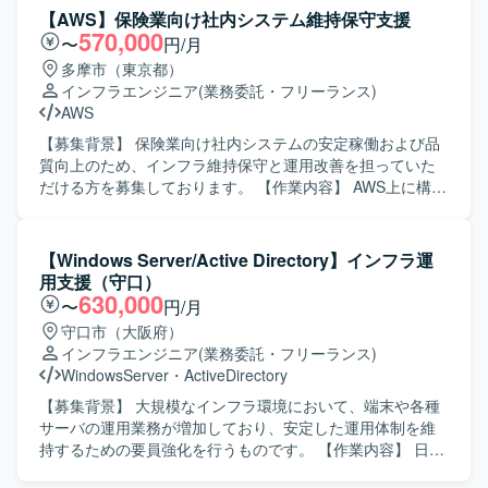
ィなどの領域で高度な知見を習得しながら、長期的にスキ
ト以降の工程もお願いすることがあります。また、マルチ
【AWS】保険業向け社内システム維持保守支援
ルを深めていただける環境です。 【開発環境】 Azureおよ
ベンダー体制での新規構築案件のため、他ベンダーとの仕
570,000
〜
円/月
びMicrosoft 365を中心としたクラウド基盤上で、Microsoft
様調整も行っていただきます。 【求める人物像】 クラウド
多摩市（東京都）
Entra IDやMicrosoft Intune、オンプレミスのWindows
環境の設計やIaCによる構築に主体的に取り組み、関係者と
インフラエンジニア
(業務委託・フリーランス)
ServerおよびActive Directoryと連携したハイブリッド構成
連携しながら仕様調整を進めていただける方を求めており
AWS
の環境です。SAML認証連携やeDiscoveryなども活用した環
ます。 【ポジションの魅力】 自動車オークションという大
境となっております。
規模な業務システムの新規構築フェーズに参画でき、AWS
【募集背景】 保険業向け社内システムの安定稼働および品
およびIaCの実務経験を幅広く積むことができます。マルチ
質向上のため、インフラ維持保守と運用改善を担っていた
ベンダー環境での調整業務を通じて、上流工程やコミュニ
だける方を募集しております。 【作業内容】 AWS上に構築
ケーションスキルも強化していただけます。 【開発環境】
されている社内システムの維持保守をご担当いただきま
AWS環境上でのIaCを用いたインフラ構築を行っていただき
す。主に障害発生時の調査および対応、原因分析、再発防
ます。TerraformやEKSなどのサービスを利用する可能性が
止策の検討・実施を行っていただきます。また、必要に応
【Windows Server/Active Directory】インフラ運
あります。
じてシステムの構築や設定変更などの作業もご担当いただ
用支援（守口）
きます。加えて、既存の若手メンバのタスクおよび進捗管
630,000
〜
円/月
理を行い、業務推進と品質担保をリードしていただきま
守口市（大阪府）
す。 【求める人物像】 主体的に課題を抽出し、周囲とコミ
インフラエンジニア
(業務委託・フリーランス)
ュニケーションを取りながら改善提案と推進ができる方を
WindowsServer
・
ActiveDirectory
求めております。インフラ運用において責任感を持ち、障
害対応時にも冷静に状況整理と判断ができる方を歓迎いた
【募集背景】 大規模なインフラ環境において、端末や各種
します。また、メンバの育成やフォローに前向きに取り組
サーバの運用業務が増加しており、安定した運用体制を維
んでいただける方を想定しております。 【ポジションの魅
持するための要員強化を行うものです。 【作業内容】 日々
力】 AWS環境でのインフラ運用から構築まで一貫して関わ
の利用者からの問い合わせ対応や、Active Directory、ファ