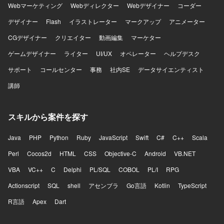
Webマーケティング
Webディレクター
Webデザイナー
コーダー
の構成理解やトラブルシューティング能力を高めることが
できる環境です。 【開発環境】 Windows Server OSおよび
デザイナー
Flash
イラストレーター
マークアップ
アニメーター
WindowsクライアントOSを中心としたインフラ環境で、
CGデザイナー
Active Directory、ファイルサーバ、CAサーバ、プリンター
クリエイター
動画編集
マーケター
サーバなどが導入されています。Linux（Redhat、
ゲームデザイナー
ライター
UI/UX
オペレーター
ヘルプデスク
Ubuntu）やSKYSEA Client、Cybereason（EDR）、
Zabbix、Patch Manager、Symantec Endpoint
サポート
コールセンター
事務
社内SE
データサイエンティスト
Protection（SEP）などの各種ソフトウェア・ツールも利用
講師
されています。
スキルから案件を探す
Java
PHP
Python
Ruby
JavaScript
Swift
C#
C++
Scala
Perl
Cocos2d
HTML
CSS
Objective-C
Android
VB.NET
VBA
VC++
C
Delphi
PL/SQL
COBOL
PL/I
RPG
Actionscript
SQL
shell
アセンブラ
Go言語
Kotlin
TypeScript
R言語
Apex
Dart