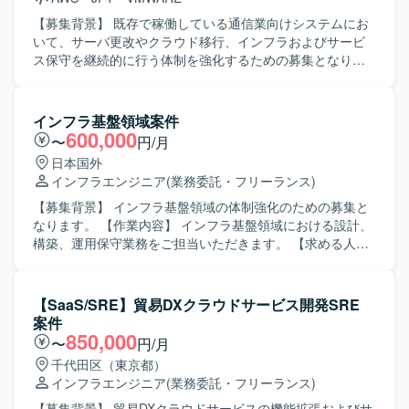
びアプリ側の技術的な支援や改善対応を行っていただきま
す。 ・アプリ要員として、Kubernetesクラスター内で動作
【募集背景】 既存で稼働している通信業向けシステムにお
するPythonアプリケーションの開発・改修・検証を行って
いて、サーバ更改やクラウド移行、インフラおよびサービ
いただきます。 ・実証結果や検証内容を整理し、ドキュメ
ス保守を継続的に行う体制を強化するための募集となりま
ントとしてナレッジ化していただきます。 【求める人物
す。 【作業内容】 ・稼働中のお客様システムに対するサー
像】 ・技術的な試行錯誤を楽しみながら、自ら課題を見つ
バ更改検討のサポート対応を行います。 ・クラウドリフト
けて改善に取り組める方を求めております。 ・チームメン
アップ（AWS）に向けた構成検討や構築検討のサポートを
インフラ基盤領域案件
バーと定期的に成果や課題を共有しながら、オープンに議
行います。 ・インフラ保守として、サーバ管理、DB管理、
600,000
〜
円/月
論し合える方を歓迎いたします。 ・新しい技術要素やツー
ネットワーク疎通確認、障害対応を行います。 ・サービス
日本国外
ルに対して前向きにキャッチアップし、知見として蓄積・
保守として、ミドルウェア管理、アプリケーション管理、
インフラエンジニア
(業務委託・フリーランス)
共有していただける方を想定しております。 ・自律的にタ
障害対応を行います。 ・既存ツールの改修において、設計
スクを管理し、ゴールから逆算して動ける方にマッチする
からテスト工程までを担当します。 ・お客様との各種検討
【募集背景】 インフラ基盤領域の体制強化のための募集と
ポジションです。 【ポジションの魅力】 ・自動車関連の先
会議に参加し、技術的な観点からの説明や調整を行いま
なります。 【作業内容】 インフラ基盤領域における設計、
進的なシステム領域において、テストベッド環境の構築や
す。 【求める人物像】 ・顧客とのコミュニケーションを円
構築、運用保守業務をご担当いただきます。 【求める人物
実証など上流フェーズから関わることができます。 ・
滑に行い、調整業務にも主体的に取り組める方を求めてい
像】 インフラ基盤に関する知識を活かし、主体的に業務に
Kubernetesを中心としたモダンな基盤技術や各種ミドルウ
ます。 ・インフラやミドルウェア、スクリプトなど幅広い
取り組んでいただける方を求めております。 【ポジション
ェア、Pythonによるアプリ開発など、幅広い技術スタック
技術領域に対して学習意欲を持ち、柔軟にキャッチアップ
の魅力】 インフラ基盤領域において幅広い工程に関わるこ
【SaaS/SRE】貿易DXクラウドサービス開発SRE
を実務で扱うことができます。 ・PoCや実証を通じて、ア
いただける方を歓迎いたします。 【ポジションの魅力】 ・
とで、スキルの向上が期待できるポジションです。 【開発
案件
ーキテクチャ設計や技術選定にも関与できるため、技術的
オンプレミス環境からクラウド（AWS）へのリフトアップ
環境】 インフラ基盤環境に応じたサーバやネットワーク機
850,000
〜
円/月
な成長機会が多い環境です。 ・ナレッジの整理・文章化を
検討に携わることで、インフラ更改およびクラウド移行の
器、クラウドサービスなどを利用いたします。
千代田区（東京都）
重視しているため、技術ドキュメント作成や情報発信のス
スキルを習得できます。 ・サーバ、DB、ネットワーク、ミ
インフラエンジニア
(業務委託・フリーランス)
キルも磨いていただけます。 【開発環境】 ・Kubernetesク
ドルウェア、ツール改修まで幅広い領域を担当すること
ラスター環境 ・Databricks ・各種ミドルウェア
で、インフラエンジニアとしての総合的な経験を積むこと
【募集背景】 貿易DXクラウドサービスの機能拡張およびサ