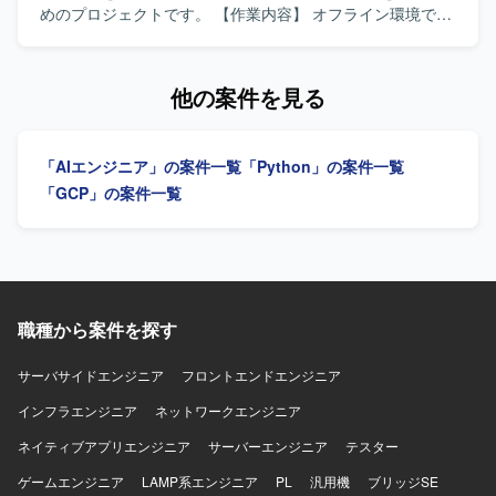
が望ましいです。 【ポジションの魅力】 大規模なサービス
めのプロジェクトです。 【作業内容】 オフライン環境で利
におけるレコメンド基盤の設計から運用までを一気通貫で
用可能な仕様調査支援向けAIの開発を行っていただきま
担当でき、モデル開発だけでなくMLOpsやリアルタイム推
す。一般的な知識ではなく業務固有知識を追加学習させる
論まで幅広い技術領域に関わることができます。ビジネス
ことで精度向上を図っていただきます。GraphRAGやファ
他の案件を見る
へのインパクトが大きい領域で、裁量を持って技術選定や
インチューニングなど、その他有効な手法を検討しつつ、
ロードマップ策定を行っていただけます。 【開発環境】 レ
モデルの選定、チューニング、チューニング前後のモデル
コメンドシステム向けの機械学習基盤、リアルタイム推論
検証および評価報告を実施していただきます。 【求める人
「AIエンジニア」の案件一覧
「Python」の案件一覧
環境、実験管理および運用フロー自動化のための各種ツー
物像】 業務固有ドメインの理解を深めながら、最適なAIモ
ルを組み合わせた環境を想定しています。
デル構成やRAG構成を自ら提案し、検証を回しながら粘り
「GCP」の案件一覧
強く精度改善に取り組んでいただける方を求めています。
また、新しいAI技術やフレームワークのキャッチアップに
積極的で、関係者と連携しながら柔軟に進めていただける
方が望ましいです。 【ポジションの魅力】 オフライン環境
かつ業務固有知識に特化したAI開発に携わることで、生成AI
やRAG、ファインチューニングなどの先端技術を実務レベ
職種から案件を探す
ルで活用しながら、要件定義からモデル検証・評価まで一
連のプロセスに関わることができます。ローカル実行を前
サーバサイドエンジニア
フロントエンドエンジニア
提としたモデル運用ノウハウを蓄積できる点も魅力です。
インフラエンジニア
【開発環境】 LinuxサーバやDockerなどのインフラ環境上
ネットワークエンジニア
で、Pythonおよび各種オープンウェイトモデルを用いて開
ネイティブアプリエンジニア
サーバーエンジニア
テスター
発していただきます。OpenAI APIやTransformer系ライブラ
リ、RAG関連コンポーネントなどを組み合わせて環境構築
ゲームエンジニア
LAMP系エンジニア
PL
汎用機
ブリッジSE