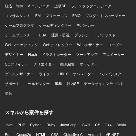
および実装を行っていただきます。
組込・制御
AIエンジニア
上級SE
フルスタックエンジニア
コンサルタント
PM
プリセールス
PMO
プロダクトマネージャー
ゲームプログラマ
ゲームディレクター
デバッカー
ゲームプランナー
DBA
運用・監視
プランナー
アナリスト
Webマーケティング
Webディレクター
Webデザイナー
コーダー
デザイナー
Flash
イラストレーター
マークアップ
アニメーター
CGデザイナー
クリエイター
動画編集
マーケター
ゲームデザイナー
ライター
UI/UX
オペレーター
ヘルプデスク
サポート
コールセンター
事務
社内SE
データサイエンティスト
講師
スキルから案件を探す
Java
PHP
Python
Ruby
JavaScript
Swift
C#
C++
Scala
Perl
Cocos2d
HTML
CSS
Objective-C
Android
VB.NET