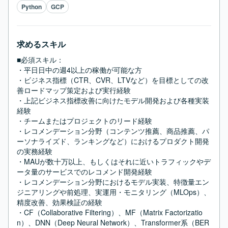
Python
GCP
求めるスキル
■必須スキル：
・平日日中の週4以上の稼働が可能な方

・ビジネス指標（CTR、CVR、LTVなど）を目標としての改
善ロードマップ策定および実行経験

・上記ビジネス指標改善に向けたモデル開発および各種実装
経験

・チームまたはプロジェクトのリード経験

・レコメンデーション分野（コンテンツ推薦、商品推薦、パ
ーソナライズド、ランキングなど）におけるプロダクト開発
の実務経験

・MAUが数十万以上、もしくはそれに近いトラフィックやデ
ータ量のサービスでのレコメンド開発経験

・レコメンデーション分野におけるモデル実装、特徴量エン
ジニアリングや前処理、実運用・モニタリング（MLOps）、
精度改善、効果検証の経験

・CF（Collaborative Filtering）、MF（Matrix Factorizatio
n）、DNN（Deep Neural Network）、Transformer系（BER