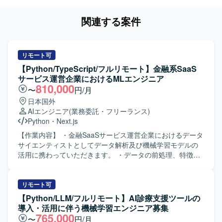
関連する案件
リモート可
【Python/TypeScript/フルリモート】金融系SaaS
サービス運営企業におけるMLエンジニア
810,000
〜
円/月
日本国外
AIエンジニア
(業務委託・フリーランス)
Python
・
Next.js
【作業内容】 ・金融SaaSサービス運営企業におけるデータ
サイエンティストとしてデータ解析及び機械学習モデルの
活用に携わっていただきます。 ・データの前処理、特徴量
エンジニアリング、モデル構築・評価おびよび改善を行っ
ていただきます。 ・機械学習モデルのパフォーマンス最適
化を行っていただきます。 ・プロダクト内および社内への
リモート可
AI導入を行っていただきます。 【開発環境】 ・開発言語：
【Python/LLM/フルリモート】AI診療支援ツールの
Python、Typescript ・機械学習・統計モデリング：scikit-
導入・活用に伴う機械学習エンジニア募集
learn、LightGBM、pandas、numpy etc. ・クラウドプラッ
765,000
〜
円/月