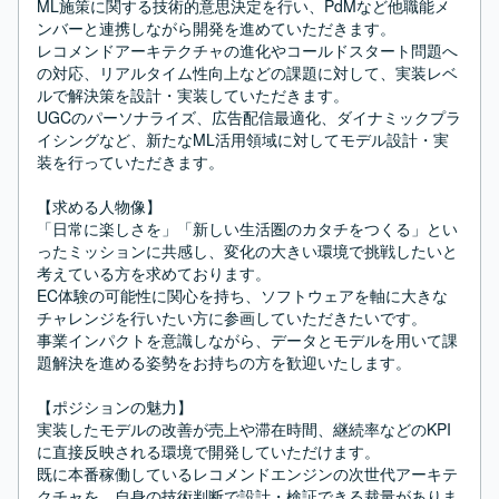
ML施策に関する技術的意思決定を行い、PdMなど他職能メ
ンバーと連携しながら開発を進めていただきます。

レコメンドアーキテクチャの進化やコールドスタート問題へ
の対応、リアルタイム性向上などの課題に対して、実装レベ
ルで解決策を設計・実装していただきます。

UGCのパーソナライズ、広告配信最適化、ダイナミックプラ
イシングなど、新たなML活用領域に対してモデル設計・実
装を行っていただきます。

【求める人物像】

「日常に楽しさを」「新しい生活圏のカタチをつくる」とい
ったミッションに共感し、変化の大きい環境で挑戦したいと
考えている方を求めております。

EC体験の可能性に関心を持ち、ソフトウェアを軸に大きな
チャレンジを行いたい方に参画していただきたいです。

事業インパクトを意識しながら、データとモデルを用いて課
題解決を進める姿勢をお持ちの方を歓迎いたします。

【ポジションの魅力】

実装したモデルの改善が売上や滞在時間、継続率などのKPI
に直接反映される環境で開発していただけます。

既に本番稼働しているレコメンドエンジンの次世代アーキテ
クチャを、自身の技術判断で設計・検証できる裁量がありま