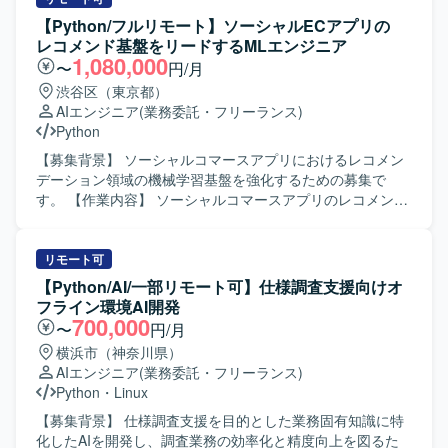
です。「技術×ビジネス」を横断するキャリアを築くことが
す。LLM連携APIの設計・実装や、タスク分解・ツール連
【Python/フルリモート】ソーシャルECアプリの
でき、LLMや生成AIを活用した先端領域で経験を積むこと
携・ワークフロー設計を行いながら、エージェントの精度
レコメンド基盤をリードするMLエンジニア
ができます。 【開発環境】 Pythonを用いた機械学習・生成
向上に向けた検証・改善を継続的に行っていただきます。
1,080,000
〜
円/月
AIモデル開発環境での業務を想定しています。クラウド環
【求める人物像】 生成AIやAIエージェント技術への関心が
渋谷区（東京都）
境や各種ライブラリ・フレームワークを活用しながら、
高く、自ら課題を発見しながら設計・実装・改善を主体的
AIエンジニア
(業務委託・フリーランス)
NLPおよびLLM関連の開発を行っていただきます。
に進めていただける方を求めております。関係者とコミュ
Python
ニケーションを取りながら要件を整理し、プロダクト品質
の向上に責任感を持って取り組んでいただける方が望まし
【募集背景】 ソーシャルコマースアプリにおけるレコメン
いです。 【ポジションの魅力】 音声認識と生成AIを組み合
デーション領域の機械学習基盤を強化するための募集で
わせたSaaSプロダクトにおいて、プロンプト戦略やエージ
す。 【作業内容】 ソーシャルコマースアプリのレコメンド
ェント構成などコアとなるアーキテクチャ設計から関わる
向け機械学習基盤の設計・構築（Training／Serving／
ことができます。個社ごとの要件にあわせたカスタマイズ
Monitoring）を行っていただきます。機械学習モデルを用い
開発を通じて、多様な業務シナリオに対するAI活用ノウハ
たレコメンド、ランキング、パーソナライズなどのプロダ
リモート可
ウを蓄積できる環境です。 【開発環境】 Pythonを用いたバ
クト開発を推進していただきます。開発ロードマップ策定
【Python/AI/一部リモート可】仕様調査支援向けオ
ックエンド開発環境のもと、LangChainやLangGraphなど
や技術選定を行い、関連プロダクトの品質改善や技術課題
フライン環境AI開発
のAIエージェントフレームワークおよびLLM連携ライブラ
への対応も担っていただきます。特徴量設計、前処理、
700,000
〜
円/月
リを活用した開発を行います。
MLOps、実運用・改善、実験管理・運用フロー自動化、リ
横浜市（神奈川県）
アルタイム推論の性能改善なども行っていただきます。
AIエンジニア
(業務委託・フリーランス)
【求める人物像】 レコメンド領域におけるプロダクト開発
Python
・
Linux
に強い関心を持ち、自らロードマップを描きながら主体的
に推進できる方を求めています。ビジネス指標の改善にコ
【募集背景】 仕様調査支援を目的とした業務固有知識に特
ミットしつつ、関係者と協働して高い品質を追求できる方
化したAIを開発し、調査業務の効率化と精度向上を図るた