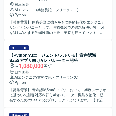
トフォーム：Google Cloud Platform ・分析基盤：BigQuery
日本国外
・アプリケーション：Next.js、FastAPI ・構成管理ツー
AIエンジニア
(業務委託・フリーランス)
ル：Terraform、Cloud Build ・データモデリング：
Python
Dataform ・データビジュアライゼーション：
Metabase/Redash ・その他：Docker、GitHub、Slack、
【募集背景】 医療分野に強みをもつ医療特化型エンジニア
Github Copilot etc.
リングカンパニーとして、医療機関での課題解決やAI・IoT
をはじめとする先端技術の開発・実装を行っています。生
成AIを活用した新しいサービス開発を加速させるため、機
械学習エンジニアを募集しています。 【作業内容】 AI診療
支援ツールの導入・活用を支援しつつ、顧客からのフィー
リモート可
ドバックをプロダクト改善へつなげていただきます。 ・機
【Python/AIエージェント/フルリモ】音声認識
械学習モデルの開発・運用（NLP、生成AIを中心としたモデ
SaaSアプリ向けAIオペレーター開発
ル活用） ・プロンプト設計・チューニングを含むプロンプ
1,080,000
〜
円/月
トエンジニア業務 ・カスタマーサクセスと連携した要件整
日本国外
理および技術サポート ・プロダクト改善のためのデータ解
AIエンジニア
(業務委託・フリーランス)
析およびモデル改善提案 【求める人物像】 技術とコミュニ
Python
ケーションのバランスが取れており、論理的思考力を持っ
て問題の根本原因を追求できる方を求めています。医療機
【募集背景】 音声認識SaaSアプリにおいて、業務シナリオ
関のスタッフや社内メンバーと円滑にコミュニケーション
に基づいて顧客対応を行うAIオペレーター機能を強化・拡
を取りながら、顧客の現場に寄り添い主体的に対応いただ
張するためのSaaS開発プロジェクトとなります。 【作業内
ける方を想定しています。 【ポジションの魅力】 スタート
容】 業務シナリオを踏まえたAIオペレーターの要件整理や
アップらしいスピード感のある環境で、自らのアイデアを
設計を行い、個社ごとにアプリケーション設計やプロンプ
形にしながらサービスの進化に直接貢献できるポジション
トチューニング、エージェント開発を実施していただきま
リモート可