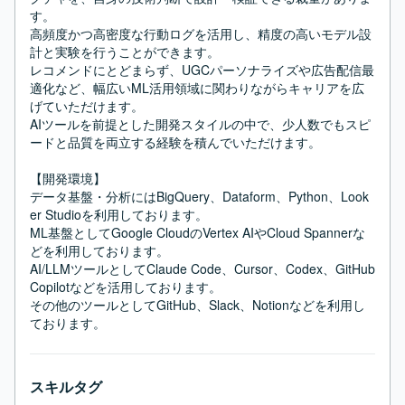
す。

高頻度かつ高密度な行動ログを活用し、精度の高いモデル設
計と実験を行うことができます。

レコメンドにとどまらず、UGCパーソナライズや広告配信最
適化など、幅広いML活用領域に関わりながらキャリアを広
げていただけます。

AIツールを前提とした開発スタイルの中で、少人数でもスピ
ードと品質を両立する経験を積んでいただけます。

【開発環境】

データ基盤・分析にはBigQuery、Dataform、Python、Look
er Studioを利用しております。

ML基盤としてGoogle CloudのVertex AIやCloud Spannerな
どを利用しております。

AI/LLMツールとしてClaude Code、Cursor、Codex、GitHub 
Copilotなどを活用しております。

その他のツールとしてGitHub、Slack、Notionなどを利用し
ております。
スキルタグ