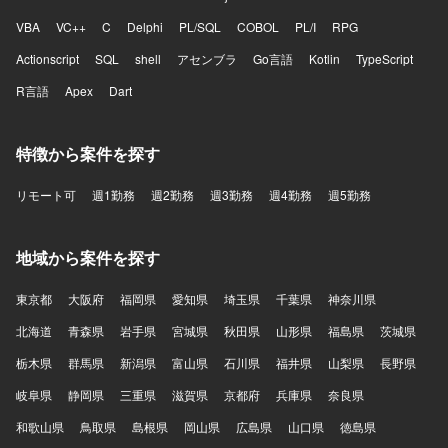
VBA
VC++
C
Delphi
PL/SQL
COBOL
PL/I
RPG
Actionscript
SQL
shell
アセンブラ
Go言語
Kotlin
TypeScript
R言語
Apex
Dart
特徴から案件を探す
リモート可
週1勤務
週2勤務
週3勤務
週4勤務
週5勤務
地域から案件を探す
東京都
大阪府
福岡県
愛知県
埼玉県
千葉県
神奈川県
北海道
青森県
岩手県
宮城県
秋田県
山形県
福島県
茨城県
栃木県
群馬県
新潟県
富山県
石川県
福井県
山梨県
長野県
岐阜県
静岡県
三重県
滋賀県
京都府
兵庫県
奈良県
和歌山県
鳥取県
島根県
岡山県
広島県
山口県
徳島県