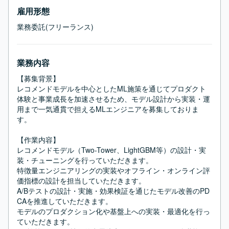
雇用形態
業務委託(フリーランス)
業務内容
【募集背景】

レコメンドモデルを中心としたML施策を通じてプロダクト
体験と事業成長を加速させるため、モデル設計から実装・運
用まで一気通貫で担えるMLエンジニアを募集しておりま
す。

【作業内容】

レコメンドモデル（Two-Tower、LightGBM等）の設計・実
装・チューニングを行っていただきます。

特徴量エンジニアリングの実装やオフライン・オンライン評
価指標の設計を担当していただきます。

A/Bテストの設計・実施・効果検証を通じたモデル改善のPD
CAを推進していただきます。

モデルのプロダクション化や基盤上への実装・最適化を行っ
ていただきます。
