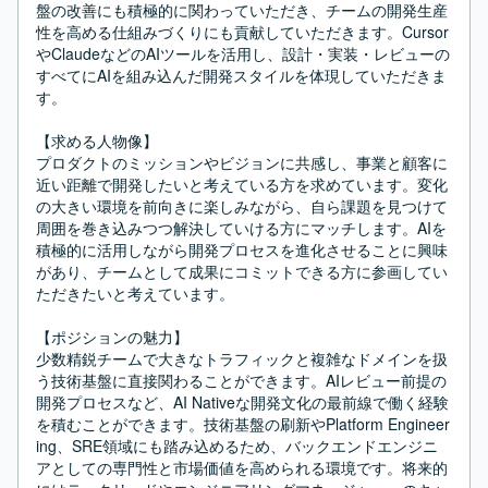
盤の改善にも積極的に関わっていただき、チームの開発生産
性を高める仕組みづくりにも貢献していただきます。Cursor
やClaudeなどのAIツールを活用し、設計・実装・レビューの
すべてにAIを組み込んだ開発スタイルを体現していただきま
す。

【求める人物像】

プロダクトのミッションやビジョンに共感し、事業と顧客に
近い距離で開発したいと考えている方を求めています。変化
の大きい環境を前向きに楽しみながら、自ら課題を見つけて
周囲を巻き込みつつ解決していける方にマッチします。AIを
積極的に活用しながら開発プロセスを進化させることに興味
があり、チームとして成果にコミットできる方に参画してい
ただきたいと考えています。

【ポジションの魅力】

少数精鋭チームで大きなトラフィックと複雑なドメインを扱
う技術基盤に直接関わることができます。AIレビュー前提の
開発プロセスなど、AI Nativeな開発文化の最前線で働く経験
を積むことができます。技術基盤の刷新やPlatform Engineer
ing、SRE領域にも踏み込めるため、バックエンドエンジニ
アとしての専門性と市場価値を高められる環境です。将来的