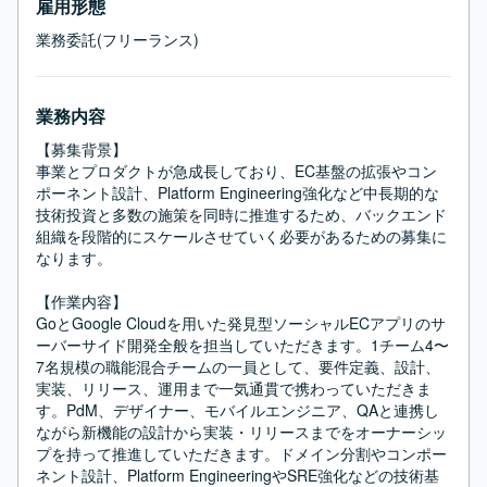
雇用形態
業務委託(フリーランス)
業務内容
【募集背景】

事業とプロダクトが急成長しており、EC基盤の拡張やコン
ポーネント設計、Platform Engineering強化など中長期的な
技術投資と多数の施策を同時に推進するため、バックエンド
組織を段階的にスケールさせていく必要があるための募集に
なります。

【作業内容】

GoとGoogle Cloudを用いた発見型ソーシャルECアプリのサ
ーバーサイド開発全般を担当していただきます。1チーム4〜
7名規模の職能混合チームの一員として、要件定義、設計、
実装、リリース、運用まで一気通貫で携わっていただきま
す。PdM、デザイナー、モバイルエンジニア、QAと連携し
ながら新機能の設計から実装・リリースまでをオーナーシッ
プを持って推進していただきます。ドメイン分割やコンポー
ネント設計、Platform EngineeringやSRE強化などの技術基