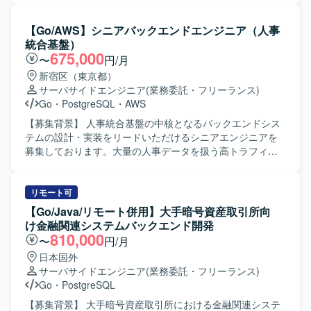
リースまで一貫して関わり、エンジニアリングを駆使した
品質向上を担っていただきます。具体的には、マニュアル
【Go/AWS】シニアバックエンドエンジニア（人事
テストを含む包括的なQA業務として、テスト計画の策定か
統合基盤）
ら実行、レビューまでの一連の業務を行っていただきま
675,000
〜
円/月
す。プロダクト価値を高めるために、あるべき品質の定義
新宿区（東京都）
と保証を行う品質戦略の策定と実行を担当いただきます。
サーバサイドエンジニア
(業務委託・フリーランス)
Autifyを用いたリグレッションテストの自動化および効率化
Go
・
PostgreSQL
・
AWS
を推進していただきます。AIを活用したテスト項目の作成
や仕様把握の効率化など、AI NativeなQAプロセスの確立に
【募集背景】 人事統合基盤の中核となるバックエンドシス
取り組んでいただきます。仕様検討や設計段階からプロジ
テムの設計・実装をリードいただけるシニアエンジニアを
ェクトに参加し、QAの観点から仕様の矛盾や考慮漏れを指
募集しております。大量の人事データを扱う高トラフィッ
摘することで、不具合の作り込みを未然に防ぐシフトレフ
ク環境に対応したシステム構築と、信頼性の高いAPI基盤の
ト活動も行っていただきます。ゲームロジックやソーシャ
構築を推進していただきます。 【作業内容】 人事統合基盤
ル連携など、複雑な状態遷移を伴う機能の品質保証、大規
のバックエンドAPI設計・実装（高トラフィック・大規模デ
リモート可
模トラフィックを前提とした信頼性確保、AIが大きく関与
ータ対応）を行っていただきます。Webhookなどの到達保
【Go/Java/リモート併用】大手暗号資産取引所向
する開発組織におけるQAプロセスの最適化といった技術課
証を伴う非同期連携を含むマイクロサービス間連携の設
け金融関連システムバックエンド開発
題にも対応していただきます。 【求める人物像】 プロダク
計・実装を担当していただきます。SQSやEventBridgeなど
810,000
〜
円/月
トのミッションやビジョンに共感し、同じ志を持って挑戦
を用いたメッセージキュー・イベント駆動アーキテクチャ
日本国外
していただける方を求めています。日常に楽しさをもたら
の導入を進めていただきます。10万件規模のCSV入出力な
サーバサイドエンジニア
(業務委託・フリーランス)
し、新しい生活圏のカタチをつくることに関心がある方を
ど、大量データを扱う非同期Worker構成の設計・実装を行
Go
・
PostgreSQL
歓迎いたします。変化を前向きに受け入れ、自ら追い風を
っていただきます。AWS環境におけるECS、RDS、
起こし、成果で周囲とつながりながら、好きなことを大切
ElastiCache、SQSなどを利用したインフラ構築・運用を担
【募集背景】 大手暗号資産取引所における金融関連システ