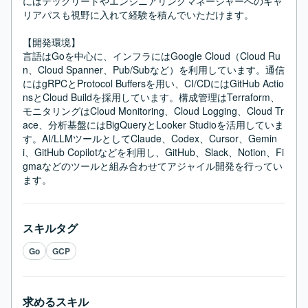
にはテックリードやエンジニアリングマネージャーへのキャ
リアパスも視野に入れて経験を積んでいただけます。

【開発環境】

言語はGoを中心に、インフラにはGoogle Cloud（Cloud Ru
n、Cloud Spanner、Pub/Subなど）を利用しています。通信
にはgRPCとProtocol Buffersを用い、CI/CDにはGitHub Actio
nsとCloud Buildを採用しています。構成管理はTerraform、
モニタリングはCloud Monitoring、Cloud Logging、Cloud Tr
ace、分析基盤にはBigQueryとLooker Studioを活用していま
す。AI/LLMツールとしてClaude、Codex、Cursor、Gemin
i、GitHub Copilotなどを利用し、GitHub、Slack、Notion、Fi
gmaなどのツールと組み合わせてアジャイル開発を行ってい
ます。
スキルタグ
Go
GCP
求めるスキル