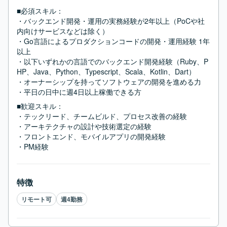
■必須スキル：
・バックエンド開発・運用の実務経験が2年以上（PoCや社
内向けサービスなどは除く）

・Go言語によるプロダクションコードの開発・運用経験 1年
以上

・以下いずれかの言語でのバックエンド開発経験（Ruby、P
HP、Java、Python、Typescript、Scala、Kotlin、Dart）

・オーナーシップを持ってソフトウェアの開発を進める力

・平日の日中に週4日以上稼働できる方
■歓迎スキル：
・テックリード、チームビルド、プロセス改善の経験

・アーキテクチャの設計や技術選定の経験

・フロントエンド、モバイルアプリの開発経験

・PM経験
特徴
リモート可
週4勤務