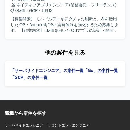
Cloud Logging、Cloud Traceを導入し、分析基盤として
Code（Anthropic）を開発・業務に積極的に活用しておりま
チームの成果にコミットできる方を想定しています。設計
し、Jetpack ComposeによるUI実装など、iOS側の知見を活
ネイティブアプリエンジニア
(業務委託・フリーランス)
BigQueryやLooker Studioを利用しています。AIやLLM関連
す。
と実装の両方に向き合い、異なる専門性を持つ関係者と建
かした両OSでの開発を行っていただきます。Claudeなどの
Swift
・
GCP
・
UI/UX
では各種ツールを活用し、GitHubやSlack、Notion、Figma
設的に合意形成できる方、既存システムや過去の意思決定
AIツールを活用しながら実装計画の策定、コード生成、レ
などを組み合わせたアジャイル開発体制を敷いておりま
の背景を理解しつつ現実的な改善案を考えられる方を求め
ビューの効率化を進め、モバイルアーキテクチャの設計や
【募集背景】 モバイルアーキテクチャの刷新と、AIを活用
す。
ております。金融や暗号資産領域を主体的に学ぶ意思があ
ドメイン分離による開発並列性向上に向けた刷新を推進し
したiOS・Android両OSの開発体制を強化するため募集しま
り、ブロックチェーンに興味と覚悟を持って向き合える方
ていただきます。また、PdM・デザイナーと連携しつつ、
す。 【作業内容】 Swiftを用いたiOSアプリの設計・開発・
がフィットいたします。 【ポジションの魅力】 大手暗号資
事業数値やKPIに基づいた機能開発、リリース後の効果分析
保守・運用を担当します。SwiftUIによるUI実装、Kotlinを用
産取引所の金融関連システム開発に関与し、金融レベルの
までを通してプロダクト開発全般に関わっていただきま
いたAndroidアプリ開発、AIツールを活用した実装計画・コ
品質、セキュリティ、性能、信頼性が求められる本番開発
す。 【求める人物像】 プロダクトのミッションやバリュー
ード生成・レビューの効率化を行います。要件定義からリ
他の案件を見る
に携わっていただけます。多くのユーザーや資産を扱う大
に共感し、EC体験の可能性に興味をお持ちの方を求めてい
リース、効果分析まで一貫して担当し、モバイルアーキテ
規模サービスの開発経験を積み、複雑な既存システムを踏
ます。変化の大きい環境の中でも挑戦を楽しみ、ソフトウ
クチャの設計・刷新も推進します。 【求める人物像】 プロ
まえた設計や改善に関与できる環境です。設計や技術選定
ェアを軸に大きなチャレンジをしたいと考えている方にマ
ダクトの価値向上に向けて、オーナーシップを持ち挑戦を
など上流工程への関与が可能で、バックエンドエンジニア
「サーバサイドエンジニア」の案件一覧
「Go」の案件一覧
ッチします。事業や顧客に近い距離で数値やユーザーの声
続けられる方を求めています。変化の速い環境で、チーム
として専門性を高めながら、FinTechやWeb3領域に本気で
を捉えながら、主体的に開発をリードしていける方を歓迎
と連携しながら成果創出に取り組める方に適したポジショ
「GCP」の案件一覧
踏み込んでいただけます。テックリードやアーキテクトに
します。 【ポジションの魅力】 少数精鋭のチームにおい
ンです。 【ポジションの魅力】 モバイルアーキテクチャの
近い役割を経験でき、実装だけでなくプロジェクトやチー
て、自ら設計したモバイルアーキテクチャの上でプロダク
設計や技術選定に深く関与できます。AIを活用したiOS・
ム全体に影響を与えられるポジションです。金融、暗号資
トが動く手触りを持ちながら開発できる環境です。AI活用
Android両OSの開発プロセスを構築し、複雑なEC・ゲー
産、システム設計を横断した知見を身につけていただけま
を前提としたiOS・Android両OSの「二刀流」開発プロセス
ム・ソーシャル領域における高難度な技術課題に取り組め
す。 【開発環境】 バックエンド開発が中心であり、Goを
を自ら設計し、AI時代のモバイル開発の在り方を実践しな
ます。 【開発環境】 Swift、Kotlin、Go、SwiftUI、Jetpack
中心としたサーバーサイド開発を行っております。RESTful
がら探求していくことができます。EC×ゲーム×ソーシャル
Compose、Google Cloud、gRPC、Protocol Buffers、
職種から案件を探す
APIやWebSocketを用いた各種サービスや外部システムとの
が組み合わさった複雑なドメインで、高度な状態管理やパ
Bitrise、GitHub Actions、Terraform、BigQuery、Figmaな
連携、PostgreSQLやMySQL、Redis等のデータベースを利
フォーマンス最適化に取り組むことで、エンジニアとして
どを使用します。
サーバサイドエンジニア
フロントエンドエンジニア
用した開発を行います。クラウド環境やコンテナ環境上で
の技術力を大きく高めていただけます。 【開発環境】