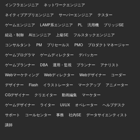
システムを構築し、GitHub等を用いた開発管理を行ってお
Swift、Kotlin、Goを用いた開発を行い、UIフレームワーク
インフラエンジニア
ネットワークエンジニア
ります。生成AIを含む各種開発ツールも活用しながら開発
としてSwiftUIやJetpack Composeを採用しています。
ネイティブアプリエンジニア
サーバーエンジニア
テスター
を進めております。
Android Architecture ComponentsやMVVMなどのアーキテ
クチャを活用し、XcodeおよびAndroid Studio上で開発を進
ゲームエンジニア
LAMP系エンジニア
PL
汎用機
ブリッジSE
めます。インフラにはGoogle Cloudを用い、gRPCや
組込・制御
AIエンジニア
上級SE
フルスタックエンジニア
Protocol Buffersによる通信、BitriseやGitHub Actions、
Cloud Buildを用いたCI/CDを構築しています。Terraformに
コンサルタント
PM
プリセールス
PMO
プロダクトマネージャー
よる構成管理、CrashlyticsやCloud Monitoringなどのモニタ
リング基盤、BigQueryやLooker Studioによる分析基盤、
ゲームプログラマ
ゲームディレクター
デバッカー
AutifyによるQA自動化、ClaudeやGitHub CopilotなどのAIツ
ゲームプランナー
DBA
運用・監視
プランナー
アナリスト
ール群、GitHub・Slack・Notion・Figmaを組み合わせたモ
ダンな開発環境で、アジャイル開発を実践しています。
Webマーケティング
Webディレクター
Webデザイナー
コーダー
デザイナー
Flash
イラストレーター
マークアップ
アニメーター
CGデザイナー
クリエイター
動画編集
マーケター
ゲームデザイナー
ライター
UI/UX
オペレーター
ヘルプデスク
サポート
コールセンター
事務
社内SE
データサイエンティスト
講師