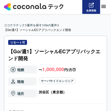
会員登録
>
>
>
ココナラテック
案件を探す
Goの案件
【Go/週1】ソーシャルECアプリバックエンド開発
リモート可
【Go/週1】ソーシャルECアプリバックエ
ンド開発
1,000,000
報酬
〜
円/月
サーバサイドエンジニア
職種
渋谷区（東京都）
場所