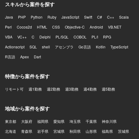
スキルから案件を探す
Java
PHP
Python
Ruby
JavaScript
Swift
C#
C++
Scala
Perl
Cocos2d
HTML
CSS
Objective-C
Android
VB.NET
VBA
VC++
C
Delphi
PL/SQL
COBOL
PL/I
RPG
Actionscript
SQL
shell
アセンブラ
Go言語
Kotlin
TypeScript
R言語
Apex
Dart
特徴から案件を探す
リモート可
週1勤務
週2勤務
週3勤務
週4勤務
週5勤務
地域から案件を探す
東京都
大阪府
福岡県
愛知県
埼玉県
千葉県
神奈川県
北海道
青森県
岩手県
宮城県
秋田県
山形県
福島県
茨城県