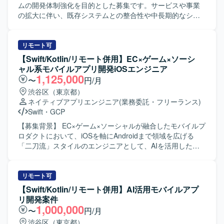
にできる方を想定しています。EC体験の可能性を感じ、
当していただきます。パフォーマンスチューニングや負荷
ムの開発体制強化を目的とした募集です。サービスや事業
0→1、1→10、10→100、1000といった成長フェーズの変
試験の実施、社員エンジニアへのアーキテクチャ説明や技
の拡大に伴い、既存システムとの整合性や中長期的なシス
化を楽しみながら取り組める方にマッチする環境です。巨
術展開も行っていただきます。 【求める人物像】 信頼性・
テム構成、品質や性能を考慮しながら開発を推進できるエ
大な市場でソフトウェアを軸に大きなチャレンジを行いた
可用性を重視した設計思想をお持ちの方を求めておりま
ンジニアが必要となっております。現在の開発チームを技
い方に活躍いただきたいと考えています。 【ポジションの
す。アーキテクチャの意図や設計判断をわかりやすく説
術面から支援し、設計、技術判断、関係者調整、実装を横
リモート可
魅力】 EC・ゲーム・ソーシャルが組み合わさったユニーク
明・展開できる方を歓迎いたします。トレードオフを整理
断して担えるミドル〜シニアクラスのバックエンドエンジ
【Swift/Kotlin/リモート併用】EC×ゲーム×ソーシ
なプロダクトに対して、AIを積極的に活用しながらQAプロ
しながら現実的な意思決定ができる方や、初期フェーズか
ニアを求めております。 【作業内容】 大手暗号資産取引所
ャル系モバイルアプリ開発iOSエンジニア
セスの高度化に取り組むことができます。要件定義からリ
ら長期運用を見据えた拡張性ある設計ができる方にご参画
における金融関連システムのバックエンド設計・開発を行
1,125,000
〜
円/月
リースまでの全工程に関わることで、品質戦略の立案から
いただきたいと考えております。 【ポジションの魅力】 高
っていただきます。クライアントや関係部署と連携した要
渋谷区（東京都）
実行まで一貫して推進できる裁量の大きいポジションで
トラフィックかつ大量データを扱う人事統合基盤の中核シ
件整理、要件定義を行い、ビジネス要件や金融要件から技
ネイティブアプリエンジニア
(業務委託・フリーランス)
す。複雑なゲームロジックや大規模トラフィックへの対応
ステムにおいて、アーキテクチャ設計から実装、運用まで
術要件への落とし込みを担っていただきます。既存システ
Swift
・
GCP
など、チャレンジングな技術課題に向き合いながら、プロ
一貫して携わることができます。マイクロサービス間連携
ムを踏まえたアーキテクチャや技術方針の検討、各種サー
ダクトの体験価値向上に直結する品質保証に携わることが
やイベント駆動アーキテクチャなどの先進的な技術要素を
ビスや外部システムとのAPI連携、システムの品質、性能、
【募集背景】 EC×ゲーム×ソーシャルが融合したモバイルプ
できます。高速な開発サイクルの中で、QAとしての専門性
活用しながら、長期的なプロジェクトに深く関与していた
可用性、信頼性の向上に取り組んでいただきます。技術課
ロダクトにおいて、iOSを軸にAndroidまで領域を広げる
とエンジニアリングスキルを同時に磨くことができる環境
だけます。社員エンジニアへの技術展開を通じて、組織全
題の発見・整理・解決、チームメンバーへの技術支援、設
「二刀流」スタイルのエンジニアとして、AIを活用した開
です。 【開発環境】 言語はGoを中心に利用しておりま
体の技術力向上にも影響を与えられる環境です。 【開発環
計レビュー・コードレビュー、監視や障害対応、運用改善
発体制をさらに強化していくための募集です。 【作業内
す。インフラはGoogle Cloudを採用しており、Cloud
境】 言語はGoを使用いたします。インフラはAWS上で構築
などもお任せいたします。 【求める人物像】 仕事へのエネ
容】 職能混合チーム（PdM・デザイナー・エンジニア・
Run、Cloud Spanner、Pub/Subなどのフルマネージドサー
され、ECS、RDS、ElastiCache、SQS、SNS、
ルギー量が高く前のめりで取り組める方を求めておりま
QA）に加わり、仕様検討からリリース・効果分析まで一貫
リモート可
ビスを活用しています。通信方式としてgRPCやProtocol
EventBridge、Lambdaなどを利用いたします。データベー
す。指示待ちではなく自ら課題を見つけて動き、不明点や
してご担当いただきます。Swiftを用いたiOSアプリの設計・
【Swift/Kotlin/リモート併用】AI活用モバイルアプ
Buffersを用いた構成となっております。CI/CDにはGitHub
スはRDB（PostgreSQLやAurora MySQLなど）およびRedis
懸念点を早い段階で共有できる方を歓迎いたします。コミ
開発・保守・運用を中心に、SwiftUIによるUI実装やアーキ
リ開発案件
ActionsやCloud Buildを利用し、構成管理にはTerraformを
を用いて構成されております。GitHub、Slack、Backlogな
ュニケーション量が多くレスポンスが早い方、リモート環
テクチャ設計を含めた実装・運用全般を担っていただきま
1,000,000
〜
円/月
使用しています。モニタリングにはCloud Monitoring、
どのツールを利用し、AIアシスタントとしてClaude
境でも進捗や考えを適切に共有できる方、プロジェクトや
す。あわせて、Kotlinを用いたAndroidアプリ開発にも関与
渋谷区（東京都）