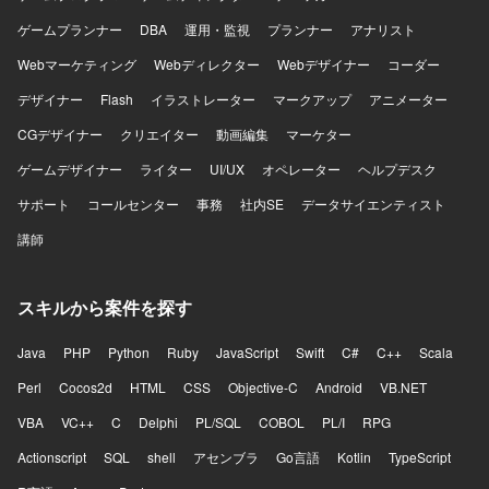
ゲームプランナー
DBA
運用・監視
プランナー
アナリスト
Webマーケティング
Webディレクター
Webデザイナー
コーダー
デザイナー
Flash
イラストレーター
マークアップ
アニメーター
CGデザイナー
クリエイター
動画編集
マーケター
ゲームデザイナー
ライター
UI/UX
オペレーター
ヘルプデスク
サポート
コールセンター
事務
社内SE
データサイエンティスト
講師
スキルから案件を探す
Java
PHP
Python
Ruby
JavaScript
Swift
C#
C++
Scala
Perl
Cocos2d
HTML
CSS
Objective-C
Android
VB.NET
VBA
VC++
C
Delphi
PL/SQL
COBOL
PL/I
RPG
Actionscript
SQL
shell
アセンブラ
Go言語
Kotlin
TypeScript