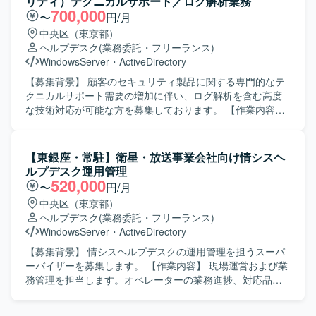
リティ）テクニカルサポート／ログ解析業務
点を身に付けていただけます。長期的な参画を通じて、顧
（M365／AD／Entra ID／Intune）の運用作業を担当しま
700,000
〜
円/月
客業務や環境への理解を深めながらスキルの幅を広げてい
す。店舗IT（POS、PBX 等）の運用サポートを行います。
中央区（東京都）
くことが可能です。 【開発環境】 クライアントPCおよび
【求める人物像】 セルフスターターで主体的に業務に取り
ヘルプデスク
(業務委託・フリーランス)
周辺機器、業務アプリケーション、プリンター等を対象と
組める方を求めています。新しい技術や業務へのキャッチ
WindowsServer
・
ActiveDirectory
したエンドユーザーコンピューティング環境となります。
アップ志向が強く、成長意欲のある方を歓迎します。 【ポ
ジションの魅力】 大手小売・多店舗展開企業の情報システ
【募集背景】 顧客のセキュリティ製品に関する専門的なテ
ム部門において、社内ITと店舗ITの双方に関わることがで
クニカルサポート需要の増加に伴い、ログ解析を含む高度
き、多様なIT運用・サポート経験を積むことができます。
な技術対応が可能な方を募集しております。 【作業内容】
MS系ツールや店舗IT領域など幅広い技術スタックに触れな
顧客のセキュリティ製品に関するテクニカルサポート業務
がらスキルアップできる環境です。 【開発環境】 M365、
を担当していただきます。メール・電話での問い合わせ対
Active Directory、Entra ID、Intune などのMS系ツールおよ
応に加え、SIEMログ解析を中心とした技術調査を行いま
【東銀座・常駐】衛星・放送事業会社向け情シスヘ
び店舗IT（POS、PBX 等）を利用した運用環境になりま
す。主な対応内容として、Windowsイベントログ解析
ルプデスク運用管理
す。
（Event ID 4624/4625 などの認証挙動の分析）、Active
520,000
〜
円/月
Directory認証ログの調査（不正ログイン、権限昇格などの
中央区（東京都）
攻撃手法理解を含む）、IPS／UTMのアラート調査、製品
ヘルプデスク
(業務委託・フリーランス)
（セキュリティ）の動作検証や技術的な深掘り調査、報告
WindowsServer
・
ActiveDirectory
書作成、社内レビュー、顧客向け説明（Web会議含む）を
行っていただきます。攻撃手法の理解を前提としたログ解
【募集背景】 情シスヘルプデスクの運用管理を担うスーパ
析を含む高度な技術対応が求められます。 【求める人物
ーバイザーを募集します。 【作業内容】 現場運営および業
像】 責任を持って1人称で対応できる方を求めております。
務管理を担当します。オペレーターの業務進捗、対応品
また、チームでの報連相やコミュニケーションを円滑に行
質、工数の管理を行います。問い合わせ対応ログの確認、
いながら、技術を継続的に吸収しようとする姿勢をお持ち
エスカレーション判断、KPIの集計・分析、報告資料の作成