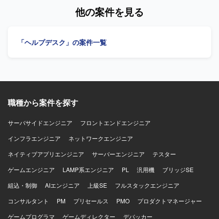
の方が望ましいです。 【ポジションの魅力】 セキュリティ
を行います。定例報告、課題共有、改善提案、新人受入
他の案件を見る
製品のテクニカルサポートを通じて、攻撃手法の理解や各
れ、OJT、メンバー育成、FAQ・マニュアル・対応フロー
種ログ解析スキルを実務の中で磨くことができます。製品
の整備、運用改善、トラブル時の状況整理・報告・リカバ
の動作検証や技術的な深掘り調査を行うことで、セキュリ
リ調整を行います。 【求める人物像】 業務上の課題を整理
「ヘルプデスク」の案件一覧
ティ領域の知見を広く深く身につけられる環境です。 【開
し、改善に取り組める方を求めます。 【ポジションの魅
発環境】 Windows環境および各種セキュリティ製品、SIEM
力】 ヘルプデスク運用の現場管理から改善提案、メンバー
基盤を用いたログ解析環境となります。
育成まで幅広く携わることができます。 【開発環境】
Windows 11、Active Directory、Microsoft 365、Intuneを使
用します。
職種から案件を探す
サーバサイドエンジニア
フロントエンドエンジニア
インフラエンジニア
ネットワークエンジニア
ネイティブアプリエンジニア
サーバーエンジニア
テスター
ゲームエンジニア
LAMP系エンジニア
PL
汎用機
ブリッジSE
組込・制御
AIエンジニア
上級SE
フルスタックエンジニア
コンサルタント
PM
プリセールス
PMO
プロダクトマネージャー
ゲームプログラマ
ゲームディレクター
デバッカー