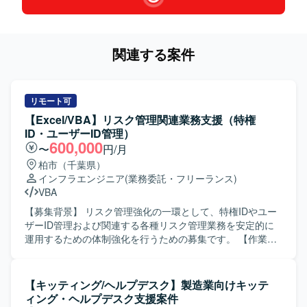
関連する案件
リモート可
【Excel/VBA】リスク管理関連業務支援（特権
ID・ユーザーID管理）
600,000
〜
円/月
柏市（千葉県）
インフラエンジニア
(業務委託・フリーランス)
VBA
【募集背景】 リスク管理強化の一環として、特権IDやユー
ザーID管理および関連する各種リスク管理業務を安定的に
運用するための体制強化を行うための募集です。 【作業内
容】 ・NotesDBで管理されている特権ID所有者について、
前月との差分を集計し、比較資料を作成して報告いたしま
す。 ・NotesDBで管理されているグループID情報に対し
【キッティング/ヘルプデスク】製造業向けキッテ
て、夜間バッチによるID更新作業を実施いたします。 ・サ
ィング・ヘルプデスク支援案件