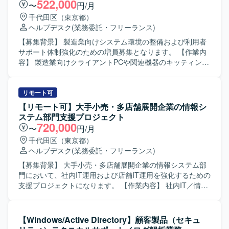
ーバー単位で適用対象となるセキュリティパッチの洗い出
522,000
〜
円/月
しと、対象サーバーの一覧作成を行います。 ・本稼働した
千代田区（東京都）
サーバーのNotesDB登録およびEOSを実施したサーバーの
ヘルプデスク
(業務委託・フリーランス)
NotesDB削除対応を行います。 ・サーバーから取得したID
リストとNotesDBの登録内容との整合性チェックを行い、
【募集背景】 製造業向けシステム環境の整備および利用者
不整合があった場合の調査および問い合わせ対応を実施い
サポート体制強化のための増員募集となります。 【作業内
たします。 【求める人物像】 ・丁寧かつ正確にデータを扱
容】 製造業向けクライアントPCや関連機器のキッティング
い、地道な検証作業にも責任感を持って取り組んでいただ
作業を行っていただきます。指示書や設計書に基づき、OS
ける方を求めています。 ・関係者と円滑にコミュニケーシ
やアプリケーションのインストール、各種設定、動作確認
ョンを取りながら、状況報告や相談を適切に行っていただ
などを実施いたします。併せて、インフラ環境や業務アプ
リモート可
ける方を歓迎いたします。 【ポジションの魅力】 ・特権ID
リケーション、プリンター等に関する問い合わせに対応
【リモート可】大手小売・多店舗展開企業の情報シ
管理やセキュリティパッチ適用など、リスク管理領域の実
し、一次切り分けやエスカレーション、利用者への操作案
ステム部門支援プロジェクト
務を通じてインフラ運用・セキュリティに関する知見を深
内などを行っていただきます。作業手順の標準化に向けた
720,000
〜
円/月
めていただけます。 ・NotesDBやバッチ処理、Excelマクロ
手順書の作成や更新にも携わっていただきます。 【求める
千代田区（東京都）
などを活用した運用自動化・効率化の経験を積むことがで
人物像】 利用者目線で丁寧に対応できる方を求めていま
ヘルプデスク
(業務委託・フリーランス)
きます。 【開発環境】 ・NotesDB ・Excelマクロ、Lotusス
す。コミュニケーションを取りながら状況整理や説明を行
クリプト
うことが得意な方、自ら主体的に業務改善や手順の整備に
【募集背景】 大手小売・多店舗展開企業の情報システム部
取り組める方にマッチする環境です。複数のタスクを並行
門において、社内IT運用および店舗IT運用を強化するための
して進めながらも、確実かつ正確に作業を遂行できる方を
支援プロジェクトになります。 【作業内容】 社内IT／情シ
歓迎いたします。 【ポジションの魅力】 キッティングとヘ
ス領域の日常運用・サポート対応を行います。エンドユー
ルプデスクの両面からエンドユーザー環境を支える経験を
ザーからのPC、アカウント、M365、周辺機器などに関す
積むことができます。現場での問い合わせ内容を踏まえな
る問い合わせ対応を実施します。PCおよびモバイル端末の
【Windows/Active Directory】顧客製品（セキュ
がら、標準化や手順書整備に関わることで、運用設計の視
キッティング、設定、入替対応を行います。MS系ツール