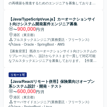
ンの魅力】 フロントエンドからインフラまで幅広い技術領
の再構築を推進するためのエンジニアを募集しておりま
域に関わりながら、アーキテクトとして技術選定やシステ
す。 【作業内容】 中古車オートオークション向け次世代基
ム全体設計を主導できるポジションです。 複数のクラウド
幹システムのリプレイス開発に携わっていただきます。
サービスやモダンなフロントエンド技術を活用しつつ、運
Vue.js（v3）およびTypeScriptを用いた操作性の高いSPAフ
【Java/TypeScript/vue.js】カーオークションサイ
用改善まで含めた一気通貫の経験を積むことができます。
ロントエンドの設計・実装、Java（Spring Boot）による堅
ト向けシステム開発案件エンジニア募集
【開発環境】 フロントエンドはReactやVue.js等を用い、バ
牢なバックエンドの設計・開発を行っていただきます。
900,000
〜
円/月
ックエンドではAPI設計・実装を行います。 インフラおよび
AI（プロンプト）を活用したソースコードおよびテストコ
港区（東京都）
基盤にはAWS、GCP、Azureのいずれかを利用し、
ードの自動生成と実装を行い、オンプレミスOracleと
フルスタックエンジニア
(業務委託・フリーランス)
TerraformやCDKなどのIaCを活用した構成管理を行いま
AWS（ECS）を組み合わせたハイブリッド環境で開発を進
Java
・
Oracle
・
SpringBoot
・
AWS
す。 また、CMSの導入や外部API・サービスとの連携も行
めていただきます。 【求める人物像】 AI駆動開発に対して
っております。
積極的かつ柔軟に取り組み、新しい技術や開発手法の活用
【募集背景】 既存カーオークションサイト向けシステムの
に前向きな方を求めております。チームメンバーと円滑に
リプレースに伴い、設計からテストまで一貫して対応可能
コミュニケーションを取りながら、大規模プロジェクトで
なフルスタックエンジニアを募集しております。 【作業内
主体的に動ける方が望ましいです。 【ポジションの魅力】
容】 カーオークションサイト向けシステムのリプレース案
大規模な基幹システムリプレイスに上流から参画でき、AI
件において、要件定義内容を踏まえた基本設計から結合テ
駆動開発やハイブリッドなインフラ環境など先進的な技術
ストまでを一貫してご担当いただきます。バックエンド
リモート可
スタックを実務で経験できる案件です。UI/UXにこだわった
（Java/Springboot）およびフロントエンド
【Java/React/リモート併用】保険業向けオープン
SPA開発から堅牢なバックエンド構築まで幅広く携わること
（TypeScript/vue.js）の双方を担当し、関連するDBやイン
系システム設計・開発・テスト
で、フロントエンド・バックエンド双方のスキルを高めて
フラとの連携実装・検証までを実施していただきます。
600,000
〜
円/月
いただけます。 【開発環境】 フロントエンドは
【求める人物像】 前向きに技術習得やキャッチアップに取
港区（東京都）
Vue.js（v3）およびTypeScript、バックエンドは
り組み、主体的に課題解決へ動いていただける方を求めて
サーバサイドエンジニア
(業務委託・フリーランス)
Java（Spring Boot）を利用した構成となっております。イ
おります。周囲とコミュニケーションを取りながら、リプ
Java
・
SpringBoot
・
Linux