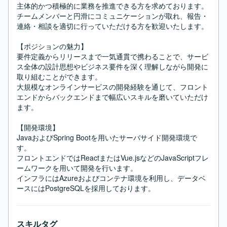
主体的かつ積極的に業務を推進できる方を求めております。

チームメンバーと円滑にコミュニケーションが取れ、報告・
連絡・相談を適切に行っていただける方を歓迎いたします。

【ポジションの魅力】

要件定義からリリースまで一気通貫で携わることで、サービ
ス全体の設計思想やビジネス要件を深く理解しながら開発に
取り組むことができます。

大規模なオンラインサービスの開発経験を通じて、フロント
エンドからバックエンドまで幅広いスキルを磨いていただけ
ます。

【開発環境】

JavaおよびSpring Bootを用いたサーバサイド開発環境で
す。

フロントエンドではReactまたはVue.jsなどのJavaScriptフレ
ームワークを用いて開発を行います。

インフラにはAzureおよびコンテナ環境を利用し、データベ
ースにはPostgreSQLを採用しております。
スキルタグ