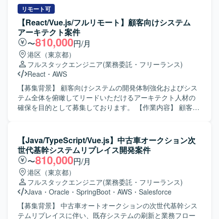
刷新に伴う各種機能の開発・改修に携わっていただきま
リモート可
す。 【求める人物像】 AI駆動開発に積極的に取り組み、新
【React/Vue.js/フルリモート】顧客向けシステム
しい技術やツールの活用に前向きにチャレンジいただける
アーキテクト案件
方を求めています。関係者と協調しながら、大規模プロジ
810,000
〜
円/月
ェクトで主体的に動ける方が望ましいです。 【ポジション
港区（東京都）
の魅力】 大規模な基幹システムの再構築プロジェクトに上
フルスタックエンジニア
(業務委託・フリーランス)
流から関わることで、業務フロー設計からAI活用まで幅広
React
・
AWS
い経験を積むことができます。最新のAIツールやクラウド
技術を用いた開発に携わることで、スキルの拡張が期待で
【募集背景】 顧客向けシステムの開発体制強化およびシス
きます。 【開発環境】 Java（Spring Boot）、
テム全体を俯瞰してリードいただけるアーキテクト人材の
Vue.js（v3）、TypeScript、Oracle、AWS（Amazon ECS）
確保を目的として募集しております。 【作業内容】 顧客向
などを用いたシステム開発環境です。
けシステムにおいて、要件定義、アーキテクチャ設計、見
積もり作成から、フロントエンド・バックエンドの実装、
インフラ構築、運用フェーズの改善まで一気通貫で担当い
【Java/TypeScript/Vue.js】中古車オークション次
ただきます。 フロントエンドからインフラまでシステム全
世代基幹システムリプレイス開発案件
体を俯瞰し、技術選定の判断や技術的負債の解消、顧客へ
810,000
〜
円/月
の技術提案などを主導していただきます。 【求める人物
港区（東京都）
像】 システム全体を俯瞰しながら、フロントエンドからバ
フルスタックエンジニア
(業務委託・フリーランス)
ックエンド、インフラまで一貫して主体的に関わることが
Java
・
Oracle
・
SpringBoot
・
AWS
・
Salesforce
できる方を求めております。 顧客とのコミュニケーション
を通じて技術提案を行い、技術的負債の解消や継続的な改
【募集背景】 中古車オートオークションの次世代基幹シス
善をリードしていただける方が望ましいです。 【ポジショ
テムリプレイスに伴い、既存システムの刷新と業務フロー