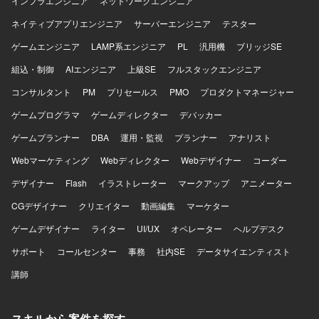
インフラエンジニア
ネットワークエンジニア
ネイティブアプリエンジニア
サーバーエンジニア
テスター
ゲームエンジニア
LAMP系エンジニア
PL
汎用機
ブリッジSE
組込・制御
AIエンジニア
上級SE
フルスタックエンジニア
コンサルタント
PM
プリセールス
PMO
プロダクトマネージャー
ゲームプログラマ
ゲームディレクター
デバッカー
ゲームプランナー
DBA
運用・監視
プランナー
アナリスト
Webマーケティング
Webディレクター
Webデザイナー
コーダー
デザイナー
Flash
イラストレーター
マークアップ
アニメーター
CGデザイナー
クリエイター
動画編集
マーケター
ゲームデザイナー
ライター
UI/UX
オペレーター
ヘルプデスク
サポート
コールセンター
事務
社内SE
データサイエンティスト
講師
スキルから案件を探す