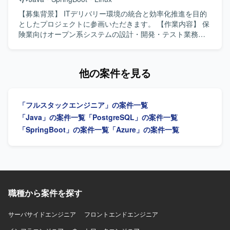
ンフラはオンプレミスOracleとAWS（ECS）を組み合わせ
レースプロジェクトを推進していただける方が望ましいで
たハイブリッド環境で、AIを活用したコードおよびテスト
す。 【ポジションの魅力】 フロントエンドからバックエン
【募集背景】 ITデリバリー環境の統合と効率化推進を目的
自動生成ツールを用いた開発を行っております。
ドまで幅広い領域を担当できるため、フルスタックエンジ
としたプロジェクトに参画いただきます。 【作業内容】 保
ニアとしてのスキルを高めることができます。リプレース
険業向けオープン系システムの設計・開発・テスト業務を
案件のため、既存システムの理解から新システム設計まで
担当いただきます。バックエンド開発者として、アプリケ
一連の工程に関わることができ、設計力や技術選定の知見
ーションスペシャリストの役割も担いながら、ITデリバリ
を広げていただけます。 【開発環境】 バックエンド：
ー環境の統合と効率化に向けたシステム開発に携わってい
他の案件を見る
Java（Springboot） フロントエンド：TypeScript（vue.js）
ただきます。 【求める人物像】 アジャイルな開発スタイル
インフラ：AWS DB：Oracle
に柔軟に対応し、関係者と協調しながら主体的に開発を推
進していただける方を求めています。 【ポジションの魅
「フルスタックエンジニア」の案件一覧
力】 保険業向けの大規模なオープン系システム開発に携わ
ることで、バックエンドからフロントエンドまで幅広い技
「Java」の案件一覧
「PostgreSQL」の案件一覧
術スタックを活用しながら、ITデリバリー環境の統合や効
「SpringBoot」の案件一覧
「Azure」の案件一覧
率化に貢献する経験を積むことができます。 【開発環境】
Java、Spring Boot、Node.js、JavaScript／TypeScript、
React、Angular、Next.js、Linux環境
職種から案件を探す
サーバサイドエンジニア
フロントエンドエンジニア