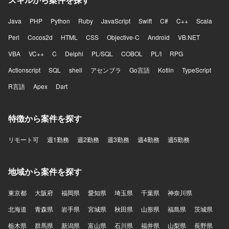
Java
PHP
Python
Ruby
JavaScript
Swift
C#
C++
Scala
Perl
Cocos2d
HTML
CSS
Objective-C
Android
VB.NET
VBA
VC++
C
Delphi
PL/SQL
COBOL
PL/I
RPG
Actionscript
SQL
shell
アセンブラ
Go言語
Kotlin
TypeScript
R言語
Apex
Dart
特徴から案件を探す
リモート可
週1勤務
週2勤務
週3勤務
週4勤務
週5勤務
地域から案件を探す
東京都
大阪府
福岡県
愛知県
埼玉県
千葉県
神奈川県
北海道
青森県
岩手県
宮城県
秋田県
山形県
福島県
茨城県
栃木県
群馬県
新潟県
富山県
石川県
福井県
山梨県
長野県