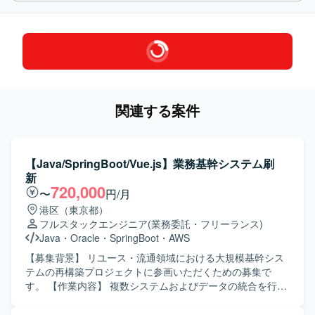
関連する案件
【Java/SpringBoot/Vue.js】業務基幹システム刷
新
720,000
〜
円/月
港区（東京都）
フルスタックエンジニア
(業務委託・フリーランス)
Java
・
Oracle
・
SpringBoot
・
AWS
【募集背景】 リユース・流通領域における大規模基幹シス
テムの再構築プロジェクトに参画いただくための募集で
す。 【作業内容】 複数システムおよびデータの統合を行い
ながら、業務フローの再設計を実施していただきます。あ
わせて、AI活用による業務効率化の推進や、基幹システム