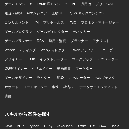
（Docker/ECS等）、Reactを含むフロントエンド、REST
ゲームエンジニア
LAMP系エンジニア
PL
汎用機
ブリッジSE
APIやNode.jsまたはKotlinによるバックエンド開発などの技
組込・制御
AIエンジニア
上級SE
フルスタックエンジニア
術要素に触れていただく機会があります。
コンサルタント
PM
プリセールス
PMO
プロダクトマネージャー
ゲームプログラマ
ゲームディレクター
デバッカー
ゲームプランナー
DBA
運用・監視
プランナー
アナリスト
Webマーケティング
Webディレクター
Webデザイナー
コーダー
デザイナー
Flash
イラストレーター
マークアップ
アニメーター
CGデザイナー
クリエイター
動画編集
マーケター
ゲームデザイナー
ライター
UI/UX
オペレーター
ヘルプデスク
サポート
コールセンター
事務
社内SE
データサイエンティスト
講師
スキルから案件を探す
Java
PHP
Python
Ruby
JavaScript
Swift
C#
C++
Scala