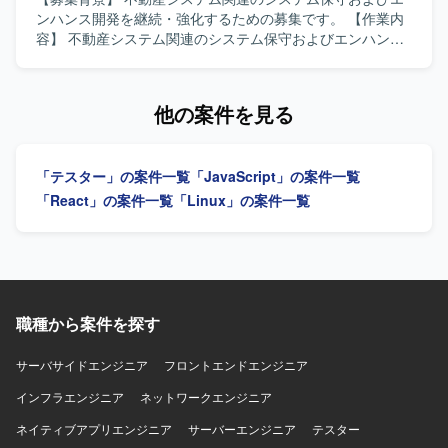
AWSを含むハイブリッド構成です。
ンハンス開発を継続・強化するための募集です。 【作業内
容】 不動産システム関連のシステム保守およびエンハンス
開発に携わっていただきます。ログや既存ソースコードを
手がかりに、未知のシステムに対しても問題の調査・原因
特定・不具合修正を行っていただきます。また、本番環境
他の案件を見る
で発生した障害について、検知から原因特定、復旧、再発
防止策の実施まで一連の対応を行っていただきます。 【求
める人物像】 定例等の打合せでリーダーシップを発揮でき
「テスター」の案件一覧
「JavaScript」の案件一覧
る方を求めています。ログや既存のソースコードを手がか
りに、未知のシステムでも自律的に問題を調査・解決でき
「React」の案件一覧
「Linux」の案件一覧
る方が望ましいです。クラウドインフラに不慣れな部分が
あっても、臆せずキャッチアップしながら対応できる方、
障害対応時に状況を整理しながら関係者へ的確に報告・連
絡できる方を歓迎いたします。復旧にとどまらず、根本原
因の解消まで責任を持って取り組める方にお願いしたいと
考えています。 【ポジションの魅力】 本番環境での障害対
職種から案件を探す
応やログを起点とした調査を通じて、システム全体への理
解を深めながらスキルアップできるポジションです。AWS
サーバサイドエンジニア
フロントエンドエンジニア
やコンテナ環境などのクラウドインフラ技術にも触れなが
インフラエンジニア
ら、保守・エンハンス開発の経験を積んでいただけます。
ネットワークエンジニア
【開発環境】 PostgreSQLなどのRDBMSを利用したシステ
ネイティブアプリエンジニア
サーバーエンジニア
テスター
ムに携わっていただきます。AWSやコンテナ環境