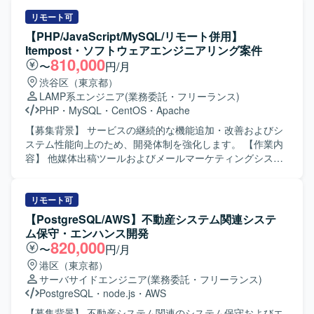
したサーバレスアーキテクチャなどを用いて開発を進めて
ます。テスト設計から自動化まで一連のQA業務を経験でき
ていただきます。詳細設計から実装、テストまで一連の工
まいります。
るため、品質保証エンジニアとしてのスキル向上が期待で
程を対応していただきます。 【求める人物像】 画面仕様の
リモート可
きます。 【開発環境】 ポイントシステムを対象としたファ
意図を理解しながら、自発的に改善提案や調整ができる方
【PHP/JavaScript/MySQL/リモート併用】
イル連携およびAPI連携を含むシステム環境でのテスト設計
を求めております。関係者とコミュニケーションを取りつ
Itempost・ソフトウェアエンジニアリング案件
およびテスト自動化環境を利用していただきます。
つ、責任感を持って開発を進めていただける方が望ましい
810,000
〜
円/月
です。 【ポジションの魅力】 分析装置という専門性の高い
渋谷区（東京都）
領域に関わることで、ドメイン知識を深めながらフロント
LAMP系エンジニア
(業務委託・フリーランス)
エンド開発スキルを高めていただけます。詳細設計以降の
PHP
・
MySQL
・
CentOS
・
Apache
工程を一貫して担当することで、仕様理解から品質向上ま
でを主体的に推進できる環境です。 【開発環境】 Reactを
【募集背景】 サービスの継続的な機能追加・改善およびシ
用いたフロントエンド開発環境となります。TypeScriptや
ステム性能向上のため、開発体制を強化します。 【作業内
JavaScriptを組み合わせた開発も行っております。
容】 他媒体出稿ツールおよびメールマーケティングシステ
ムにおける調査・運用保守と、機能開発・改善を担当しま
す。不具合調査、原因特定、データ抽出、軽微なバグ修正
を行います。既存機能改修、新機能開発、性能改善、PHP
リモート可
バージョンアップに伴うリファクタリング、AWS環境への
【PostgreSQL/AWS】不動産システム関連システ
移行を行います。 【求める人物像】 仕様が固まりきってい
ム保守・エンハンス開発
ない状態でも不足を洗い出し、関係者と合意形成を進めら
820,000
〜
円/月
れる方を求めます。根拠を持って判断・提案し、主体的に
港区（東京都）
課題解決へ取り組める方を歓迎します。 【ポジションの魅
サーバサイドエンジニア
(業務委託・フリーランス)
力】 大規模ECサービスにおいて、企画から設計、開発まで
PostgreSQL
・
node.js
・
AWS
幅広く経験を積めます。 【開発環境】 Linux（CentOS）、
Apache、MySQL 8系、PHP 5.6・8.5を使用します。一部
【募集背景】 不動産システム関連のシステム保守およびエ