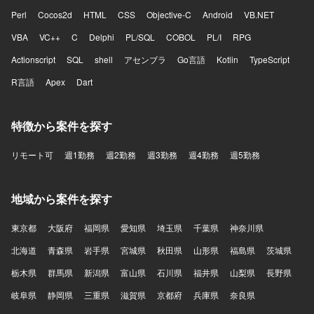
Perl
Cocos2d
HTML
CSS
Objective-C
Android
VB.NET
VBA
VC++
C
Delphi
PL/SQL
COBOL
PL/I
RPG
Actionscript
SQL
shell
アセンブラ
Go言語
Kotlin
TypeScript
R言語
Apex
Dart
特徴から案件を探す
リモート可
週1勤務
週2勤務
週3勤務
週4勤務
週5勤務
地域から案件を探す
東京都
大阪府
福岡県
愛知県
埼玉県
千葉県
神奈川県
北海道
青森県
岩手県
宮城県
秋田県
山形県
福島県
茨城県
栃木県
群馬県
新潟県
富山県
石川県
福井県
山梨県
長野県
岐阜県
静岡県
三重県
滋賀県
京都府
兵庫県
奈良県