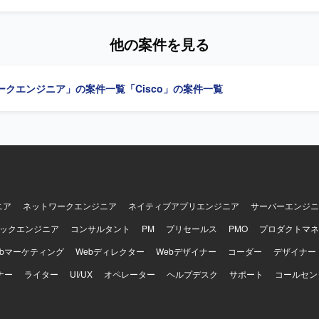
担当いただきます。コンフィグや手順書の作成を行い、ネットワーク機
施いたします。データセンタ内の構築案件や要件追加案件において、詳
し、顧客や他メンバと連携しながら案件を推進していただきます。 【求める人物
他の案件を見る
トワーク設計・構築の実務経験を活かし、自ら課題を見つけて主体的に行
ます。顧客やチームメンバと円滑にコミュニケーションを取りながら、
る方にマッチするポジションです。 【ポジションの魅力】 大手流通業向け
ークエンジニア」の案件一覧
「Cisco」の案件一覧
ットワーク基盤に上流工程から携わることができ、設計から構築、テス
して経験を積むことができます。Cisco製品を中心とした実務を通じて
キルをさらに高めることができます。 【開発環境】 Cisco製ネットワーク
としたネットワーク環境での設計・構築および保守運用となります。
ニア
ネットワークエンジニア
ネイティブアプリエンジニア
サーバーエンジニ
ックエンジニア
コンサルタント
PM
プリセールス
PMO
プロダクトマネ
ebマーケティング
Webディレクター
Webデザイナー
コーダー
デザイナー
ナー
ライター
UI/UX
オペレーター
ヘルプデスク
サポート
コールセン