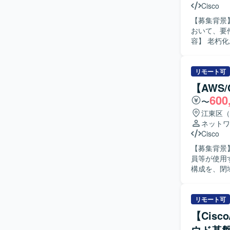
ットワーク
Cisco
【開発環境】
【募集背景
PowerPo
おいて、要件
容】 老朽
運用設計、
所、配線、
ます。 ベ
リモート可
ンを取りながら円
【AWS
すべき点を
600
〜
況に応じた
ジションの
江東区（
ズまで一気
ネットワ
に高めてい
Cisco
将来的なリーダ
【募集背景】
L2/L3スイ
員等が使用
器を中心と
構成を、閉
更する対応
る人物像】
体的に対応いただける方を求
リモート可
せたネット
【Cis
クラウド接続やVPN
ウド基