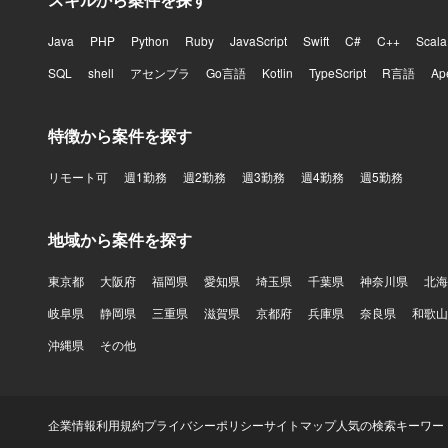
Java
PHP
Python
Ruby
JavaScript
Swift
C#
C++
Scala
SQL
shell
アセンブラ
Go言語
Kotlin
TypeScript
R言語
Ap
特徴から案件を探す
リモート可
週1勤務
週2勤務
週3勤務
週4勤務
週5勤務
地域から案件を探す
東京都
大阪府
福岡県
愛知県
埼玉県
千葉県
神奈川県
北海
岐阜県
静岡県
三重県
滋賀県
京都府
兵庫県
奈良県
和歌山
沖縄県
その他
企業情報
利用規約
プライバシーポリシー
サイトマップ
人気の検索キーワー