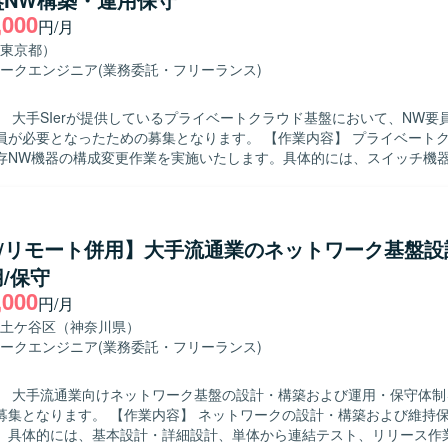
isco機器（スイッチ、ルーター）、ブレイクアウトルーター、IPsecル
,000
アウト（TLS等）、インターネットVPN（IPsec）を使用します。
円/月
東京都）
ークエンジニア
(業務委託・フリーランス)
】 大手SIerが提供しているプライベートクラウド基盤において、NW要
となったための募集となります。 【作業内容】 プライベートクラウド基盤
存NW機器の構成変更作業を実施いたします。具体的には、スイッチ機器の
成変更や、NW機器のバージョンアップ作業を行います。また、頻度は
計も担当していただきます。 【求める人物像】 NW構成変更に伴うトラブ
、報告連絡相談を適切に実施できる方を求めております。障害発生時に
的に切り分けや関係者とのコミュニケーションを行っていただける方です。 
co/リモート併用】大手流通業のネットワーク基盤設
力】 大手SIerが提供するプライベートクラウド基盤のネットワークに携
/保守
coや各種NW機器の構成変更やバージョンアップ、詳細設計まで一連の工
,000
ます。長期継続の想定で、運用保守から構築・設計まで幅広いフェーズ
円/月
ットワーク環境にて、FWと
土ケ谷区（神奈川県）
iGateを用いた構成となっております。プライベートクラウド基盤上でN
ークエンジニア
(業務委託・フリーランス)
ジョンアップ、詳細設計を行っていただきます。
】 大手流通業向けネットワーク基盤の設計・構築および運用・保守体制
内容】 ネットワークの設計・構築および維持保守支援業務
。具体的には、基本設計・詳細設計、単体から連結テスト、リリース作