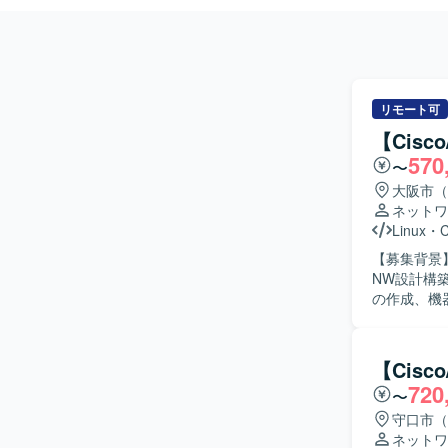
リモート可
【Cis
570
〜
大阪市（
ネットワ
Linux
・
C
【募集背景】
NW設計構
の作成、機
用資料の更
推進し、移
だく可能性もございます。 【求める人物
【Cis
られるコミ
720
〜
どの細かな
です。 【ポジションの魅力】 ネットワーク設計から構築、運用まで一連の工程に関わることが
守口市（
でき、Ci
ネットワ