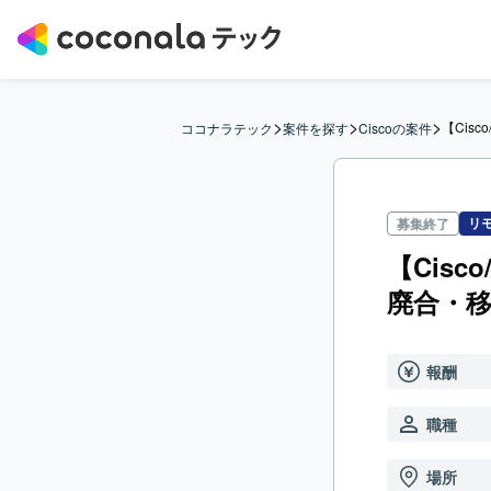
>
>
>
【Cis
ココナラテック
案件を探す
Ciscoの案件
リ
募集終了
【Cis
廃合・
報酬
職種
場所