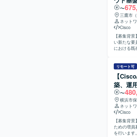
VPN）、C
675
カルブレイク
〜
三鷹市（
ネットワ
Cisco
【募集背景
い新たな要員が必要
における既
定などの構
んがNW機器の詳細設
ル発生時に
リモート可
理し、主体
【Cis
ションの魅
築、運用
で、Cis
480
ことができ
〜
いただけます。 【開発環境】 CiscoおよびDell機器を中心としたネ
横浜市保
してFort
ネットワ
変更やバー
Cisco
【募集背景
ための増員募集となります。 【作業
を行います