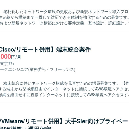
全体像への理解が深まり、中長期的なキャリア形成にもつながるポジシ
 Cisco機器を中心としたネットワーク環境において、Linux環境やExce
】 老朽化したネットワーク環境の更改および新規ネットワーク導入プロ
int、Visio、Confluenceなどのツールを用いて業務を行っていただきます。
定義から構築まで一貫して対応できる体制を強化するための募集です。 【作業
化および新規ネットワーク構築における要件定義、基本設計、詳細設計、
構築までをご担当いただきます。 既存ネットワーク環境の現地調査、構
影響範囲の確認を行い、その結果を踏まえた新規導入やリプレースの検
ンダーや現場担当者との調整、作業手順の確認など、関係各所とのコミュ
滑な導入・移行を推進していただきます。 【求める人物像】 現地で自ら確認
/Cisco/リモート併用】端末統合案件
主体的に確認しに行動できる方を求めています。 業者や担当者と会話し
,000
円/月
提案や調整を行い、プロジェクトを前向きに推進できる方を歓迎いたします
魅力】 老朽化したネットワークの更改から新規導入まで、上流工程から
東京都）
通貫で携わることができるため、ネットワークエンジニアとしてのスキ
ークエンジニア
(業務委託・フリーランス)
ただけます。 複数ベンダー機器を扱う環境での設計・構築経験を積むこ
ーポジションを目指す方にも適したポジションです。 【開発環境】 Cisco
 端末統合に伴いネットワーク構成を見直すための増員募集です。 【作業内容】 職
ッチ、Aruba L2/L3スイッチ、VPN機器、FortiGateやPaloaltoなどの
する端末から閉域網経由でインターネットに接続してAWS環境へアクセ
した環境です。
域網を経由せずに直接インターネットに接続してAWS環境へアクセスす
を行います。基本設計からリリースまで一連の工程をご担当いただきます。 
 ネットワークおよびクラウド環境に関する知識を活かし、設計からリリ
めています。 【ポジションの魅力】 AWSとCisco機器を組み合わ
ワーク構成変更案件において、基本設計からリリースまで一貫して携わ
co/VMware/リモート併用】大手SIer向けプライベ
に関する知見を深めていただけます。 【開発環境】 AWS（Site to Site
盤NW構築・運用保守