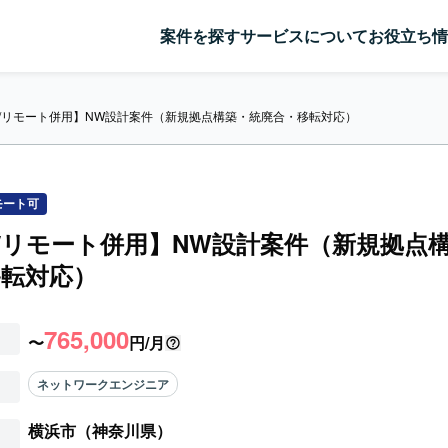
案件を探す
サービスについて
お役立ち情
co/リモート併用】NW設計案件（新規拠点構築・統廃合・移転対応）
モート可
co/リモート併用】NW設計案件（新規拠点
移転対応）
765,000
〜
円/月
ネットワークエンジニア
横浜市（神奈川県）