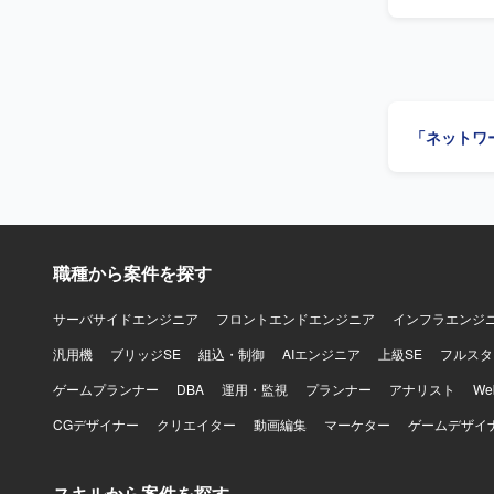
の工程をご
更作業も実
一人称で対応
像】 ネッ
を求めてい
って案件を推進でき
「ネットワ
の大規模ネ
スまで一貫
コルの知見や設計ス
機器を中心
職種から案件を探す
サーバサイドエンジニア
フロントエンドエンジニア
インフラエンジ
汎用機
ブリッジSE
組込・制御
AIエンジニア
上級SE
フルスタ
ゲームプランナー
DBA
運用・監視
プランナー
アナリスト
W
CGデザイナー
クリエイター
動画編集
マーケター
ゲームデザイ
スキルから案件を探す