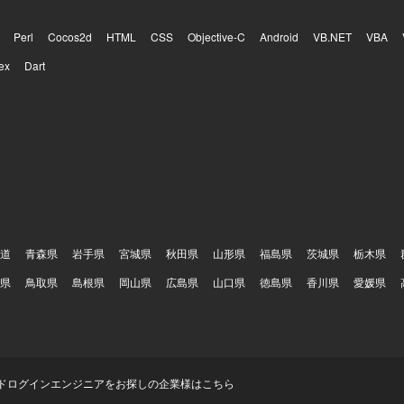
Perl
Cocos2d
HTML
CSS
Objective-C
Android
VB.NET
VBA
ex
Dart
道
青森県
岩手県
宮城県
秋田県
山形県
福島県
茨城県
栃木県
県
鳥取県
島根県
岡山県
広島県
山口県
徳島県
香川県
愛媛県
ド
ログイン
エンジニアをお探しの企業様はこちら