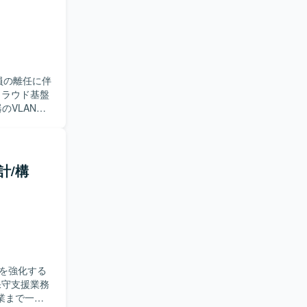
ーター、ロー
員の離任に伴
VLAN設
高くありませ
は状況を整
【ポジ
計/構
わること
程を経験する
に関わって
W機器の構成
を強化する
業まで一連