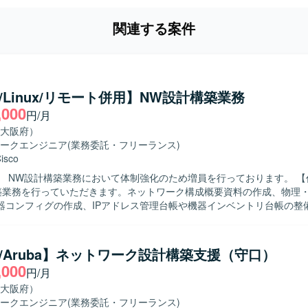
関連する案件
co/Linux/リモート併用】NW設計構築業務
,000
円/月
大阪府）
ークエンジニア
(業務委託・フリーランス)
isco
 NW設計構築業務において体制強化のため増員を行っております。 【作業内容】
築業務を行っていただきます。ネットワーク構成概要資料の作成、物理
器コンフィグの作成、IPアドレス管理台帳や機器インベントリ台帳の整
新などを実施していただきます。プロパーメンバーと隣席しながらプロ
転当日の対応にも関与していただきます。設計構築完了後には運用業務
像】 プロパーメンバーと協調してプロジェクトを進め
co/Aruba】ネットワーク設計構築支援（守口）
ュニケーション力をお持ちの方を求めております。ドキュメント作成や
,000
円/月
作業にも丁寧に取り組み、主体的に業務改善に取り組んでいただける方
大阪府）
sco機器を中心とした実務経験を積むことができます。資料作成や構成管
ークエンジニア
(業務委託・フリーランス)