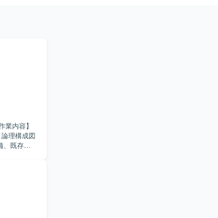
・論理構成図
備、既存運
ジェクトを
へ参画いた
構成管理な
が望ましい
理を通じてネ