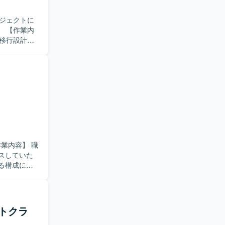
ョンです。
l、
ジェクトに
内
移行設計、
成や設置場
討を実施し
ニケーショ
ながら、状
。 【ポ
構築フェー
ルを総合的
とができ、
ネットワーク機
スしていた
る構成に変
【求め
ースまで主
ることで、
ートクラ