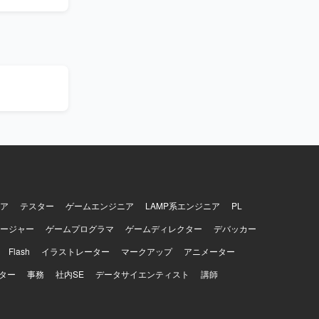
器の設定変
細設計から
動できる方
責任感を持
ト、リリー
、各種プロト
ア
テスター
ゲームエンジニア
LAMP系エンジニア
PL
ージャー
ゲームプログラマ
ゲームディレクター
デバッカー
Flash
イラストレーター
マークアップ
アニメーター
ター
事務
社内SE
データサイエンティスト
講師