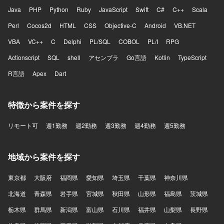
Java
PHP
Python
Ruby
JavaScript
Swift
C#
C++
Scala
Perl
Cocos2d
HTML
CSS
Objective-C
Android
VB.NET
VBA
VC++
C
Delphi
PL/SQL
COBOL
PL/I
RPG
Actionscript
SQL
shell
アセンブラ
Go言語
Kotlin
TypeScript
R言語
Apex
Dart
特徴から案件を探す
リモート可
週1勤務
週2勤務
週3勤務
週4勤務
週5勤務
地域から案件を探す
東京都
大阪府
福岡県
愛知県
埼玉県
千葉県
神奈川県
北海道
青森県
岩手県
宮城県
秋田県
山形県
福島県
茨城県
栃木県
群馬県
新潟県
富山県
石川県
福井県
山梨県
長野県