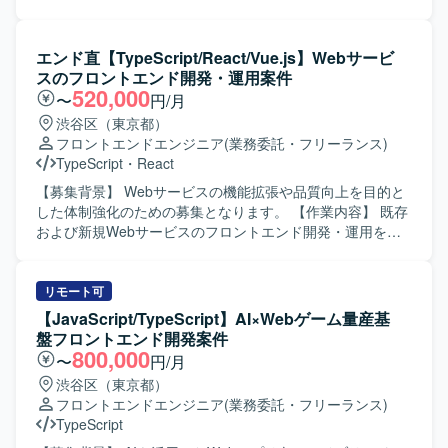
験まで幅広い工程を経験でき、ReactやSpring Bootを用い
管理画面およびユーザーインターフェースの設計・実装を
たモダンなアーキテクチャでの開発スキルを高めることが
行っていただきます。 TypeScript / React を用いたWebア
できます。 【開発環境】 フロントエンドにReactおよび
プリケーション開発や、バックエンドのREST APIとの連携
エンド直【TypeScript/React/Vue.js】Webサービ
TypeScript、バックエンドにSpring Bootを採用した構成と
実装を担当していただきます。 AIコーディングツールを活
スのフロントエンド開発・運用案件
なります。
用した開発フローの整備や生産性向上の推進、コンポーネ
520,000
〜
円/月
ント設計やUIライブラリの整備も行っていただきます。 ま
渋谷区（東京都）
た、社員エンジニアへの技術展開やドキュメント整備にも
フロントエンドエンジニア
(業務委託・フリーランス)
携わっていただきます。 【求める人物像】 AIツールを積極
TypeScript
・
React
的に取り入れ、自律的に開発生産性を高めていける方を求
めております。 社員エンジニアへ技術やノウハウをわかり
【募集背景】 Webサービスの機能拡張や品質向上を目的と
やすく共有できるコミュニケーション力をお持ちの方を歓
した体制強化のための募集となります。 【作業内容】 既存
迎いたします。 仕様が確定しきっていないフェーズでも、
および新規Webサービスのフロントエンド開発・運用を担
課題を整理しながら主体的に推進できる方を想定しており
当していただきます。HTML、CSS3、TypeScriptなどを用
ます。 長期的な保守性や拡張性を意識したアーキテクチャ
いて、要件整理から設計、実装、テスト、運用改善まで一
設計ができる方にマッチするポジションです。 【ポジショ
貫してご対応いただきます。1人称で主体的にタスクを進め
リモート可
ンの魅力】 人事領域の統合基盤プロダクトの新規開発に、
つつ、チームメンバーと連携しながら機能追加や改修、UI
【JavaScript/TypeScript】AI×Webゲーム量産基
フロントエンドリードとして深く関わっていただけます。
改善などを行っていただきます。 【求める人物像】 新しい
盤フロントエンド開発案件
AIコーディングツールを積極的に活用しながら、開発フロ
技術や知識の習得に積極的で、自ら課題を見つけて提案・
800,000
〜
円/月
ーやナレッジの整備を主導できる環境です。 長期的なプロ
改善に取り組んでいただける方を求めております。チーム
渋谷区（東京都）
ジェクトの中で、UI/UXやアーキテクチャの設計思想をプロ
内外とのコミュニケーションを大切にし、協調性を持って
フロントエンドエンジニア
(業務委託・フリーランス)
ダクト全体に反映していく経験を積んでいただけます。
開発を進められる方が望ましいです。 【ポジションの魅
TypeScript
【開発環境】 言語はTypeScriptを使用し、フレームワーク
力】 フロントエンド領域において上流工程から一貫して携