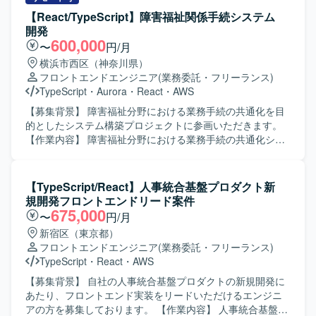
へつなげる業務、アジャイル開発体制での継続的なサービ
【React/TypeScript】障害福祉関係手続システム
ス改善、必要に応じた仕様整理および技術的な提案などを
開発
行っていただきます。 【求める人物像】 AI支援ツールを積
600,000
〜
円/月
極的に活用しながら開発を推進できる方、要望を適切に構
横浜市西区（神奈川県）
造化しプロンプト設計に落とし込める方、長期的なプロジ
フロントエンドエンジニア
(業務委託・フリーランス)
ェクトにおいて自走してタスクを進められる方を求めてお
TypeScript
・
Aurora
・
React
・
AWS
ります。 【ポジションの魅力】 AI駆動開発環境やGitHub
Copilotなどの最新ツールを活用しながら開発できる点が魅
【募集背景】 障害福祉分野における業務手続の共通化を目
力です。通信キャリア系サービスという大規模なサービス
的としたシステム構築プロジェクトに参画いただきます。
に継続的に関わりながら、アジャイル体制のもとサービス
【作業内容】 障害福祉分野における業務手続の共通化シス
改善に取り組むことで、フロントエンド開発とAI活用の双
テムの構築において、要件定義から設計、開発、総合試験
方でスキルアップが期待できます。 【開発環境】 Vue.jsベ
まで一連の工程をご担当いただきます。フロントエンドに
ースのシステムを中心に、GitHub CopilotやAWSを利用した
React、バックエンドにSpring Bootを採用しており、一般
【TypeScript/React】人事統合基盤プロダクト新
アジャイル（Scrum）開発体制となります。
利用者による電子申請、職員による受付・審査、データ管
規開発フロントエンドリード案件
理等を一体的に実現するシステムの開発に携わっていただ
675,000
〜
円/月
きます。 【求める人物像】 要件定義や設計といった上流工
新宿区（東京都）
程から主体的に関わり、自ら考えて課題整理や提案ができ
フロントエンドエンジニア
(業務委託・フリーランス)
る方を求めています。関係者と円滑にコミュニケーション
TypeScript
・
React
・
AWS
を取りながら、チームで協調して開発を進められる方が望
ましいです。 【ポジションの魅力】 障害福祉分野の行政手
【募集背景】 自社の人事統合基盤プロダクトの新規開発に
続を支えるシステム開発に携わることで、社会的意義の高
あたり、フロントエンド実装をリードいただけるエンジニ
いプロジェクトに参画いただけます。要件定義から総合試
アの方を募集しております。 【作業内容】 人事統合基盤の