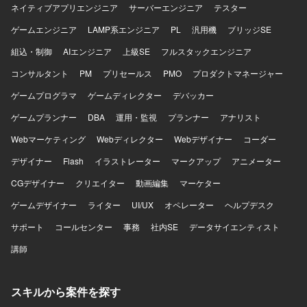
ネイティブアプリエンジニア
サーバーエンジニア
テスター
ーズに携わることができます。少人数体制ならではのスピ
ード感があり、意思決定から実装、リリースまでを迅速に
ゲームエンジニア
LAMP系エンジニア
PL
汎用機
ブリッジSE
進められる環境です。 【開発環境】 開発言語・フレームワ
組込・制御
ークはJavaScript / TypeScriptを使用いたします。開発ツー
AIエンジニア
上級SE
フルスタックエンジニア
ルとしてAIコーディングツール（Claude Code、Codex
コンサルタント
PM
プリセールス
PMO
プロダクトマネージャー
CLI（OpenAI））を利用いたします。
ゲームプログラマ
ゲームディレクター
デバッカー
ゲームプランナー
DBA
運用・監視
プランナー
アナリスト
Webマーケティング
Webディレクター
Webデザイナー
コーダー
デザイナー
Flash
イラストレーター
マークアップ
アニメーター
CGデザイナー
クリエイター
動画編集
マーケター
ゲームデザイナー
ライター
UI/UX
オペレーター
ヘルプデスク
サポート
コールセンター
事務
社内SE
データサイエンティスト
講師
スキルから案件を探す