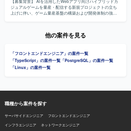
としてReactを採用しております。 インフラには
わることができ、モダンな技術スタックを活用しながら
【募集背景】 AIを活用したWebアプリ向けハイブリッドカ
AWS（CloudFront, S3, ECS）を利用しており、GitHubや
Webサービス開発の経験を幅広く積むことができます。主
ジュアルゲームを量産・配信する新規プロジェクトの立ち
Slack、Backlogなどのツールを用いて開発を進めておりま
体的な提案や工夫が歓迎される環境のため、技術力と提案
上げに伴い、ゲーム量産基盤の構築および開発体制の強化
す。 PCはWindowsまたはMacが支給され、Claude Codeを
力の双方を高めていくことができます。 【開発環境】
を目的に、フロントエンドエンジニアを募集しておりま
開発や業務に積極的に活用しております。
HTML、CSS3、TypeScript、JavaScriptを中心としたフロン
す。 【作業内容】 継続的なゲーム開発・配信を支える開発
トエンド環境で、ReactやVueなどのフレームワークや各種
基盤の構築をご担当いただきます。AIコーディングツール
他の案件を見る
CSS設計手法、CMSやテンプレートエンジン、CSSプリプ
を前提とした新しい開発スタイルを取り入れながら、機能
ロセッサーなどを組み合わせたWebサービス開発を行って
要求を満たすシステムの設計・開発に加え、ゲーム量産を
おります。
支える共通基盤の設計・実装に携わっていただきます。ま
「フロントエンドエンジニア」の案件一覧
た、ご自身で企画・設計したゲームを実際に開発し、両ス
トアへ配信していただくことも可能なポジションです。
「TypeScript」の案件一覧
「PostgreSQL」の案件一覧
【求める人物像】 技術への高い興味関心があり自発的にキ
「Linux」の案件一覧
ャッチアップできる方、自発的にコミュニケーションを取
りプロジェクトを進められる方、常により良いモノづくり
を追求できる方を求めております。 【ポジションの魅力】
開発基盤の構築に携わりながらご自身でもゲーム開発を担
当していただき、開発したゲームをスピーディーにストア
へリリースしユーザーへ届ける経験を数多く積める環境で
職種から案件を探す
す。AIを活用したゲーム量産プロジェクトの立ち上げフェ
ーズから参画できるため、前例のないゲーム量産基盤をゼ
サーバサイドエンジニア
フロントエンドエンジニア
ロから設計構築でき、大きな裁量を持って開発に取り組め
ます。AIコーディングツール前提の開発スタイルを最前線
インフラエンジニア
ネットワークエンジニア
で実践でき、今後の開発の標準形をつくり上げていくフェ