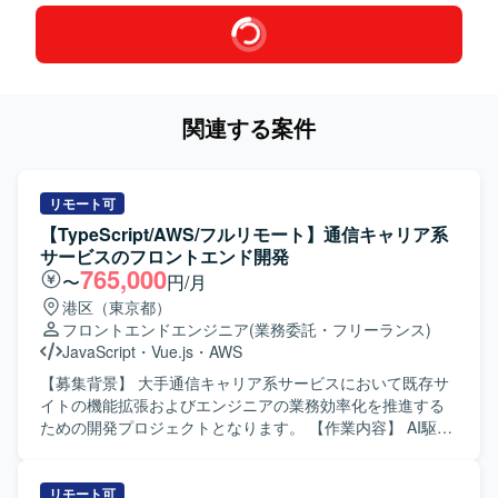
関連する案件
リモート可
【TypeScript/AWS/フルリモート】通信キャリア系
サービスのフロントエンド開発
765,000
〜
円/月
港区（東京都）
フロントエンドエンジニア
(業務委託・フリーランス)
JavaScript
・
Vue.js
・
AWS
【募集背景】 大手通信キャリア系サービスにおいて既存サ
イトの機能拡張およびエンジニアの業務効率化を推進する
ための開発プロジェクトとなります。 【作業内容】 AI駆動
環境下でのフロントエンド開発をご担当いただきます。具
体的には、GitHub Copilot等のAI支援ツールを活用した実
装、要件や依頼内容をプロンプトへ適切に落とし込み実装
リモート可