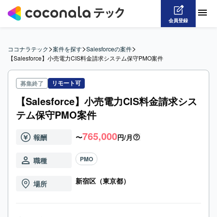
会員登録
>
>
>
ココナラテック
案件を探す
Salesforceの案件
【Salesforce】小売電力CIS料金請求システム保守PMO案件
リモート可
募集終了
【Salesforce】小売電力CIS料金請求シス
テム保守PMO案件
765,000
報酬
〜
円/月
PMO
職種
新宿区（東京都）
場所