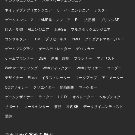
インフラエンジニア
ネットワークエンジニア
発・保守に関わることができます。リリース前後の改修や
検証、障害調査など、サービスライフサイクル全体に携わ
ネイティブアプリエンジニア
サーバーエンジニア
テスター
ることで、バックエンドエンジニアとしての経験を総合的
ゲームエンジニア
に積むことができます。 【開発環境】 Django/Pythonを用
LAMP系エンジニア
PL
汎用機
ブリッジSE
いたバックエンド開発を中心に、AWS環境上で稼働する
組込・制御
AIエンジニア
上級SE
フルスタックエンジニア
Webアプリケーションの保守開発を行います。RDB/SQLを
利用したデータベースアクセスや、Gitを用いたチーム開発
コンサルタント
PM
プリセールス
PMO
プロダクトマネージャー
を行う環境です。
ゲームプログラマ
ゲームディレクター
デバッカー
ゲームプランナー
DBA
運用・監視
プランナー
アナリスト
Webマーケティング
Webディレクター
Webデザイナー
コーダー
デザイナー
Flash
イラストレーター
マークアップ
アニメーター
CGデザイナー
クリエイター
動画編集
マーケター
ゲームデザイナー
ライター
UI/UX
オペレーター
ヘルプデスク
サポート
コールセンター
事務
社内SE
データサイエンティスト
講師
スキルから案件を探す