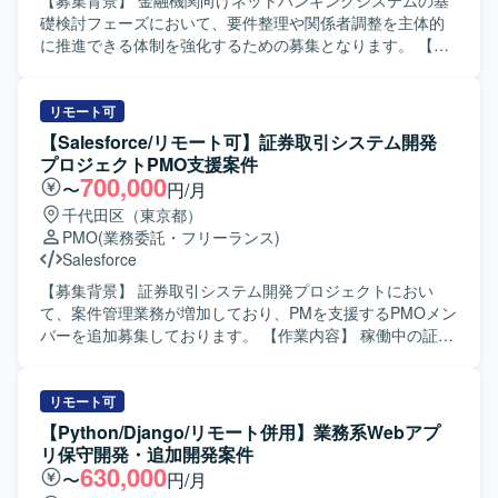
【募集背景】 金融機関向けネットバンキングシステムの基
ちではなく、リーダーとして主体的かつ前向きに動けるタ
礎検討フェーズにおいて、要件整理や関係者調整を主体的
イプの方を歓迎いたします。 ベンダーや社内各部門との折
に推進できる体制を強化するための募集となります。 【作
衝・調整を円滑に行える高いコミュニケーション能力をお
業内容】 金融機関向けネットバンキングシステムにおける
持ちの方にマッチするポジションです。 【ポジションの魅
基礎検討フェーズに参画いただきます。ユーザ部門を含む
力】 社内システムやアプリのバージョンアップを通じて、
関係者とのコミュニケーションを通じて、業務要件の整理
リモート可
業務効率化や事業成長に直結するプロジェクトに上流工程
や課題の抽出・整理を行っていただきます。また、業務遂
【Salesforce/リモート可】証券取引システム開発
から関わることができます。 複数のステークホルダーと協
行責任者として、要件定義に向けた論点整理や検討推進、
プロジェクトPMO支援案件
働しながら、要件整理から推進まで一貫して携わること
関係部署との合意形成支援など、上流工程全般をリードし
700,000
〜
円/月
で、ビジネス理解とプロジェクトマネジメントスキルの双
ていただきます。 【求める人物像】 関係者と円滑にコミュ
千代田区（東京都）
方を高められる環境です。 【開発環境】 Webシステムおよ
ニケーションを取りながら、主体的に検討をリードしてい
PMO
(業務委託・フリーランス)
びスマートフォンアプリケーションを対象としたプロジェ
ただける方を求めております。金融業界の業務知見を活か
Salesforce
クト環境となります。
しつつ、論点整理や資料作成を通じて、構造的に物事を捉
えられる方が望ましいです。また、自立して業務を推進し
【募集背景】 証券取引システム開発プロジェクトにおい
つつ、チームメンバーやステークホルダーと協調してプロ
て、案件管理業務が増加しており、PMを支援するPMOメン
ジェクトを前進させられる方を歓迎いたします。 【ポジシ
バーを追加募集しております。 【作業内容】 稼働中の証券
ョンの魅力】 金融業界向けの大規模システムにおいて、基
取引システム開発プロジェクトにおけるPMの案件管理業務
礎検討から携わることができ、上流工程での要件整理や企
サポートを行っていただきます。 各種プロジェクト管理ド
画検討の経験を深めていただけます。業務遂行責任者とし
キュメントの作成・更新、内部定例会議の準備、会議日程
リモート可
て裁量を持って動くことができるため、PM／PMOや上流工
調整および運営、議事録作成を担当していただきます。 ま
【Python/Django/リモート併用】業務系Webアプ
程のスキルをさらに強化したい方にとって、キャリア形成
た、Redmine等を用いたチケット起票・進捗管理、不具合
リ保守開発・追加開発案件
上も大きな経験となるポジションです。 【開発環境】 本案
集計、課題やQAの追い回し、Salesforceへの入力作業など
630,000
〜
円/月
件は主に基礎検討および要件整理フェーズの業務となるた
もご対応いただきます。 【求める人物像】 自ら課題を見つ