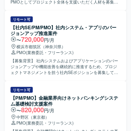
PMOとしてプロジェクト全体を支援いただく人材を募集し
ております。 【作業内容】 Oracle E-Business
Suite（EBS）のバージョン12.1から12.2へのアップグレー
ドプロジェクトに参画し、PMOとしてプロジェクト全体の
リモート可
進捗管理、課題管理、リスク管理を実施いただきます。ま
【社内SE/PM/PMO】社内システム・アプリのバー
た、BI基盤（OBIEE）のOracle Analytics Cloud（OAC）へ
ジョンアップ推進案件
の移行またはリプレースに関わる検討・推進にも携わって
720,000
〜
円/月
いただきます。ベンダーによる検証結果のレビュー、EBS
横浜市都筑区（神奈川県）
有識者としてのアドバイス提供、ユーザ部門へのヒアリン
PMO
(業務委託・フリーランス)
グ、標準機能変更点の整理、改修要否の判断、対応方針の
検討および提案などを行っていただきます。 【求める人物
【募集背景】 社内システムおよびアプリケーションのバー
像】 関係者と円滑にコミュニケーションを取りながら、主
ジョンアップや機能改善を継続的に推進するため、プロジ
体的に課題抽出と改善提案ができる方を求めております。
ェクトマネジメントを担う社内SEポジションを募集してお
業務とシステムの両面を理解し、ユーザ部門と開発ベンダ
ります。 【作業内容】 社内SEとして、業務部門とシステム
ーの間に立って調整やファシリテーションができる方が望
ベンダーの間に立ち、要件調整、課題管理、スケジュール
ましいです。 【ポジションの魅力】 大規模な基幹システム
管理、リスク管理などプロジェクトマネジメント全般を担
リモート可
およびBI基盤のバージョンアップ・移行に上流から関わる
当して頂きます。 具体的には、RFIやRFPの作成、WBSの
【PM/PMO】金融業界向けネットバンキングシステ
ことができ、EBSおよびOACに関する知見をさらに深めら
作成・更新、進捗の可視化や課題・リスクの洗い出しおよ
ム基礎検討支援案件
れる環境です。PMOとしてプロジェクトマネジメントスキ
び対策立案を行って頂きます。 また、プロジェクトメンバ
820,000
〜
円/月
ルを高めつつ、会計業務や標準機能に関する知識も強化し
ーとなる社内人員に対して、助言やフォローを行いなが
中野区（東京都）
ていただけます。 【開発環境】 Oracle E-Business Suite
ら、関係者を巻き込みつつプロジェクトを推進して頂きま
PMO
(業務委託・フリーランス)
12.1／12.2 OBIEE Oracle Analytics Cloud（OAC）
す。 【求める人物像】 PJ推進のために5W1Hを明確に示
し、自ら考えて行動に移せる方を求めております。 指示待