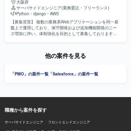
大阪府
め、特定の技術スタックよりも業務知見と上流工程スキル
けて主体的に動ける方を求めております。 コミュニケーシ
サーバサイドエンジニア
(業務委託・フリーランス)
が重視される環境となります。
ョンを取りながら関係者と円滑に連携し、ドキュメント作
Python
・
django
・
AWS
成や進捗管理を丁寧かつ正確に進められる方が望ましいで
す。 【ポジションの魅力】 大規模な証券取引システム開発
【募集背景】 複数の業務系Webアプリケーションを同一基
プロジェクトに参画し、PMの近くでプロジェクト管理業務
盤上で運用しており、保守開発および追加機能開発のニー
全般に携わることができます。 金融システム開発の現場で
ズ増加に伴い、体制強化を目的として募集しております。
ノウハウを蓄積しながら、PMOとしてのスキルを幅広く習
【作業内容】 AWS上で稼働する業務系Webアプリに対し
得・強化できる環境です。 【開発環境】 証券取引システム
て、Django/Pythonを用いたバックエンド保守開発および追
開発プロジェクトにおける各種管理ツールおよびドキュメ
加機能開発をご担当いただきます。既存機能の改修、不具
他の案件を見る
ント作成ツールを使用いたします。
合対応、認証まわりや画面機能追加、マスタ変更に伴うバ
ックエンド対応を行っていただきます。AWS環境上で稼働
するWebアプリのログ確認や原因調査、本番リリース前後
「PMO」の案件一覧
「Salesforce」の案件一覧
の改修・検証・リリース支援、設計書・テスト仕様書・リ
リース関連資料などのドキュメント更新もお任せいたしま
す。必要に応じてフロントエンド側の調査や軽微な修正支
援も行っていただきます。 【求める人物像】 既存システム
の構造を理解しながら、自ら調査し主体的に課題解決に取
り組んでいただける方を求めております。チームメンバー
職種から案件を探す
と協調しつつ、ドキュメント作成やレビュー指摘対応など
も丁寧に行っていただける方が望ましいです。 【ポジショ
ンの魅力】 複数の業務系Webアプリを同一基盤で扱うた
サーバサイドエンジニア
フロントエンドエンジニア
め、共通基盤の理解を深めながら幅広いドメインの機能開