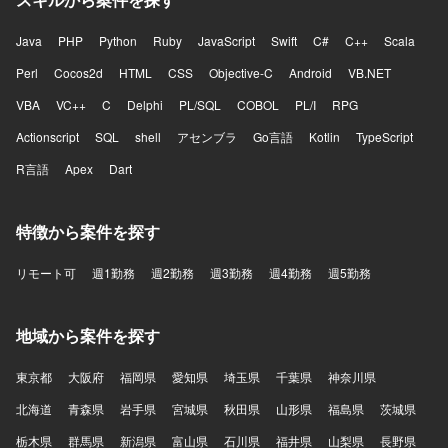
Java
PHP
Python
Ruby
JavaScript
Swift
C#
C++
Scala
Perl
Cocos2d
HTML
CSS
Objective-C
Android
VB.NET
VBA
VC++
C
Delphi
PL/SQL
COBOL
PL/I
RPG
Actionscript
SQL
shell
アセンブラ
Go言語
Kotlin
TypeScript
R言語
Apex
Dart
特徴から案件を探す
リモート可
週1勤務
週2勤務
週3勤務
週4勤務
週5勤務
地域から案件を探す
東京都
大阪府
福岡県
愛知県
埼玉県
千葉県
神奈川県
北海道
青森県
岩手県
宮城県
秋田県
山形県
福島県
茨城県
栃木県
群馬県
新潟県
富山県
石川県
福井県
山梨県
長野県