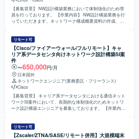
【募集背景】 NW設計構築業務において体制強化のため増
員を行っております。 【作業内容】 NW設計構築業務を行
っていただきます。ネットワーク構成概要資料の作成、物
理・論理構成図の作成、機器コンフィグの作成、IPアドレ
ス管理台帳や機器インベントリ台帳の整備、既存運用資料
の更新などを実施していただきます。プロパーメンバーと
リモート可
隣席しながらプロジェクトを推進し、移転当日の対応にも
【Cisco/ファイアーウォール/フルリモート】キャ
関与していただきます。設計構築完了後には運用業務へ参
リア系データセンタ向けネットワーク設計構築SI案
画いただく可能性もございます。 【求める人物像】 プロパ
件
ーメンバーと協調してプロジェクトを進められるコミュニ
650,000
〜
円/月
ケーション力をお持ちの方を求めております。ドキュメン
日本国外
ト作成や構成管理などの細かな作業にも丁寧に取り組み、
ネットワークエンジニア
(業務委託・フリーランス)
主体的に業務改善に取り組んでいただける方が望ましいで
Cisco
す。 【ポジションの魅力】 ネットワーク設計から構築、運
用まで一連の工程に関わることができ、Cisco機器を中心と
【募集背景】 キャリア系データセンタにおける通信ネット
した実務経験を積むことができます。資料作成や構成管理
ワークSI案件において、長期的な体制強化のためネットワ
を通じてネットワーク全体像への理解が深まり、中長期的
ーク設計構築エンジニアを募集しております。 【作業内
なキャリア形成にもつながるポジションです。 【開発環
容】 要件に基づき、キャリア系データセンタの通信ネット
境】 Cisco機器を中心としたネットワーク環境において、
ワーク設計から構築までをご担当いただきます。 主な作業
Linux環境やExcel、PowerPoint、Visio、Confluenceなどの
は以下を想定しております。 ・ネットワークの詳細設計
リモート可
ツールを用いて業務を行っていただきます。
（物理設計、論理設計） ・パラメータ設計 ・各種設定・構
【Zscaler/ZTNA/SASE/リモート併用】大規模端末