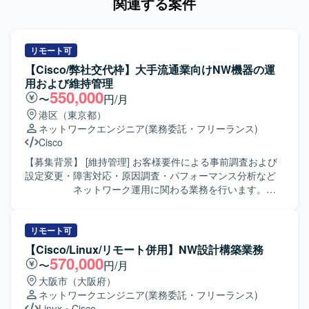
関連する案件
リモート可
【Cisco/弊社交代枠】大手流通業向けNW機器の運
用および維持管理
550,000
〜
円/月
港区（東京都）
ネットワークエンジニア
(業務委託・フリーランス)
Cisco
【募集背景】 [維持管理] お客様要件による事前調査および
設定変更・障害対応・原因調査・パフォーマンス分析など
ネットワーク運用に関わる業務を行います。
※小規模なNW関連機器のバージョンアップやル
ーターリプレース対応等も含まれます。
リモート可
【Cisco/Linux/リモート併用】NW設計構築業務
570,000
〜
円/月
大阪市（大阪府）
ネットワークエンジニア
(業務委託・フリーランス)
Linux
・
Cisco