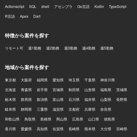
Actionscript
SQL
shell
アセンブラ
Go言語
Kotlin
TypeScript
R言語
Apex
Dart
特徴から案件を探す
リモート可
週1勤務
週2勤務
週3勤務
週4勤務
週5勤務
地域から案件を探す
東京都
大阪府
福岡県
愛知県
埼玉県
千葉県
神奈川県
北海道
青森県
岩手県
宮城県
秋田県
山形県
福島県
茨城県
栃木県
群馬県
新潟県
富山県
石川県
福井県
山梨県
長野県
岐阜県
静岡県
三重県
滋賀県
京都府
兵庫県
奈良県
和歌山県
鳥取県
島根県
岡山県
広島県
山口県
徳島県
香川県
愛媛県
高知県
佐賀県
長崎県
熊本県
大分県
宮崎県