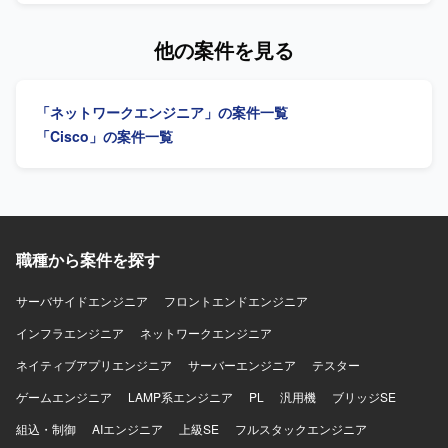
Zscalerをはじめとしたゼロトラスト関連技術やNWセキュ
計、単体から連結テスト、リリース作業まで一連の工程を
リティ、認証基盤、運用設計に関する実務経験を広く積む
ご担当いただきます。コンフィグや手順書の作成を行い、
他の案件を見る
ことができます。大規模ユーザ展開や運用展開に関わるこ
ネットワーク機器の設定変更作業も実施いたします。デー
とで、上流から下流まで一連のプロセスに携われる点も魅
タセンタ内の構築案件や要件追加案件において、詳細設計
力です。 【開発環境】 Zscaler(ZIA/ZPA想定)、Cisco
から一人称で対応し、顧客や他メンバと連携しながら案件
「ネットワークエンジニア」の案件一覧
AnyConnect、FortiGate、EntraID/AzureAD等の認証基盤、
を推進していただきます。 【求める人物像】 ネットワーク
ZTNA/SASE関連ソリューションを活用したネットワークお
設計・構築の実務経験を活かし、自ら課題を見つけて主体
「Cisco」の案件一覧
よびセキュリティ環境です。
的に行動できる方を求めています。顧客やチームメンバと
円滑にコミュニケーションを取りながら、責任感を持って
案件を推進できる方にマッチするポジションです。 【ポジ
ションの魅力】 大手流通業向けの大規模ネットワーク基盤
に上流工程から携わることができ、設計から構築、テス
ト、リリースまで一貫して経験を積むことができます。
職種から案件を探す
Cisco製品を中心とした実務を通じて、各種プロトコルの知
見や設計スキルをさらに高めることができます。 【開発環
サーバサイドエンジニア
フロントエンドエンジニア
境】 Cisco製ネットワーク機器を中心としたネットワーク環
インフラエンジニア
境での設計・構築および保守運用となります。
ネットワークエンジニア
ネイティブアプリエンジニア
サーバーエンジニア
テスター
ゲームエンジニア
LAMP系エンジニア
PL
汎用機
ブリッジSE
組込・制御
AIエンジニア
上級SE
フルスタックエンジニア