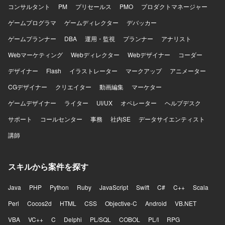
コンサルタント
PM
プリセールス
PMO
プロダクトマネージャー
ゲームプログラマ
ゲームディレクター
デバッカー
ゲームプランナー
DBA
運用・監視
プランナー
アナリスト
Webマーケティング
Webディレクター
Webデザイナー
コーダー
デザイナー
Flash
イラストレーター
マークアップ
アニメーター
CGデザイナー
クリエイター
動画編集
マーケター
ゲームデザイナー
ライター
UI/UX
オペレーター
ヘルプデスク
サポート
コールセンター
事務
社内SE
データサイエンティスト
講師
スキルから案件を探す
Java
PHP
Python
Ruby
JavaScript
Swift
C#
C++
Scala
Perl
Cocos2d
HTML
CSS
Objective-C
Android
VB.NET
VBA
VC++
C
Delphi
PL/SQL
COBOL
PL/I
RPG