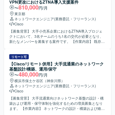
成に関する手順書作成 ・商用切替などの商用作業対応 ・デ
VPN更改におけるZTNA導入支援案件
ータセンタにおける初期設定作業（必要に応じてACI関連作
810,000
〜
円/月
業を現地で実施する場合があります） 【求める人物像】 ・
東京都
中長期で安定して参画いただける方 ・ネットワーク技術の
ネットワークエンジニア
(業務委託・フリーランス)
キャッチアップに前向きに取り組める方 ・手順書作成など
Cisco
ドキュメント作業も丁寧に対応いただける方 ・関係者とコ
ミュニケーションを取りながら主体的に作業を進められる
【募集背景】 大手小売系企業におけるZTNA導入プロジェ
方 【ポジションの魅力】 ・キャリア系データセンタの基幹
クトにおいて、3名チームのうち1名の交代が必要となり、
ネットワークに関わることで、大規模なネットワーク設計
新たなメンバーを募集する案件です。 【作業内容】 既存
構築の経験を積むことができます。 ・Cisco NexusやACI、
VPN環境からZscalerへの移行に伴い、ZTNA/SASE導入支援
ロードバランサ、ファイアウォール等を活用した高度なネ
を行っていただきます。既存VPN環境調査やアクセス制御
ットワーク技術に携わることができます。 ・長期想定のた
設計、認証・権限設計、ネットワーク設計および移行設
リモート可
め、腰を据えてスキルアップしながら参画いただけます。
計、運用設計などを担当していただきます。また、テスト
【Cisco/リモート併用】大手流通業のネットワーク
【開発環境】 ・ネットワーク機器：Cisco Nexusシリー
計画の策定および推進、ユーザ展開支援、障害や問い合わ
基盤設計/構築、運用/保守
ズ、Cisco ACI、A10、F5 など ・ドキュメント：各種設計
せ対応まで一貫してご対応いただきます。設計書は整備済
480,000
〜
円/月
書・手順書作成ツール（詳細は別途）
みのため、基本的には既存設計に沿ってテストからユーザ
横浜市保土ケ谷区（神奈川県）
展開までを進めていただきます。 【求める人物像】 ネット
ネットワークエンジニア
(業務委託・フリーランス)
ワークだけでなく認証や運用の観点を持ち、ユーザ展開や
Cisco
問い合わせ対応を含めて柔軟に対応できる方を求めていま
す。ZTNAやSASE領域へのキャッチアップ意欲が高く、関
【募集背景】 大手流通業向けネットワーク基盤の設計・構
連技術への理解を深めながら主体的に動いていただける方
築および運用・保守体制を強化するための増員募集となり
が望ましいです。 【ポジションの魅力】 大規模な端末VPN
ます。 【作業内容】 ネットワークの設計・構築および維持
更改およびZTNA導入プロジェクトに参画することで、
保守支援業務を行います。具体的には、基本設計・詳細設