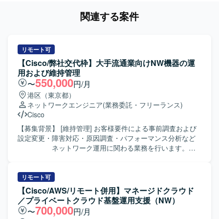
関連する案件
リモート可
【Cisco/弊社交代枠】大手流通業向けNW機器の運
用および維持管理
550,000
〜
円/月
港区（東京都）
ネットワークエンジニア
(業務委託・フリーランス)
Cisco
【募集背景】 [維持管理] お客様要件による事前調査および
設定変更・障害対応・原因調査・パフォーマンス分析など
ネットワーク運用に関わる業務を行います。
※小規模なNW関連機器のバージョンアップやル
ーターリプレース対応等も含まれます。
リモート可
【Cisco/AWS/リモート併用】マネージドクラウド
／プライベートクラウド基盤運用支援（NW）
700,000
〜
円/月