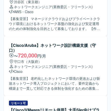
渋谷区（東京都）
ネットワークエンジニア
(業務委託・フリーランス)
AWS
・
Cisco
【募集背景】 マネージドクラウドおよびプライベートクラ
ウド環境におけるネットワーク基盤の強化および安定運用
のための体制強化を目的として募集しております。 【作業
内容】 マネージドクラウドおよびプライベートクラウド環
境におけるネットワーク基盤の設計・構築・運用をご担当
いただきます。 CiscoおよびArista製ネットワーク機器を用
【Cisco/Aruba】ネットワーク設計構築支援（守
いた設計・構築・運用、閉域ネットワーク環境の管理、
口）
AWSネットワーク環境の設計・運用、BGP／OSPF／LISP
720,000
〜
円/月
／MPLSなどを用いたルーティング設計・運用、障害対応お
守口市（大阪府）
よび保守対応を実施していただきます。 【求める人物像】
ネットワークエンジニア
(業務委託・フリーランス)
単なる運用オペレーションにとどまらず、ネットワーク設
Cisco
計から一人称で対応できる方を求めております。 クラウド
およびオンプレミス双方のネットワーク技術に関心を持
【募集背景】 老朽化したネットワーク環境の更改および新
ち、主体的に改善や最適化に取り組んでいただける方が望
規ネットワーク導入プロジェクトにおいて、要件定義から
ましいです。 【ポジションの魅力】 マネージドクラウドお
構築まで一貫して対応できる体制を強化するための募集で
よびプライベートクラウド双方のネットワーク基盤に携わ
す。 【作業内容】 老朽化および新規ネットワーク構築にお
ることで、クラウドネットワークとデータセンターネット
ける要件定義、基本設計、詳細設計、移行設計、運用設
ワークの幅広い知見を習得していただけます。 大規模な閉
計、構築までをご担当いただきます。 既存ネットワーク環
リモート可
域網環境やBGP／MPLSなどを活用した高度なルーティング
境の現地調査、構成や設置場所、配線、影響範囲の確認を
【Cisco/VMware/リモート併用】大手SIer向けプラ