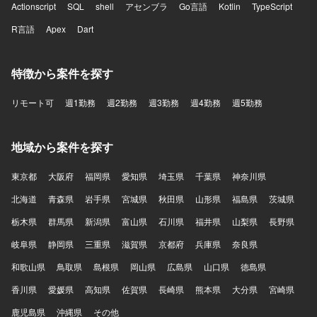
Actionscript
SQL
shell
アセンブラ
Go言語
Kotlin
TypeScript
R言語
Apex
Dart
特徴から案件を探す
リモート可
週1勤務
週2勤務
週3勤務
週4勤務
週5勤務
地域から案件を探す
東京都
大阪府
福岡県
愛知県
埼玉県
千葉県
神奈川県
北海道
青森県
岩手県
宮城県
秋田県
山形県
福島県
茨城県
栃木県
群馬県
新潟県
富山県
石川県
福井県
山梨県
長野県
岐阜県
静岡県
三重県
滋賀県
京都府
兵庫県
奈良県
和歌山県
鳥取県
島根県
岡山県
広島県
山口県
徳島県
香川県
愛媛県
高知県
佐賀県
長崎県
熊本県
大分県
宮崎県
鹿児島県
沖縄県
その他