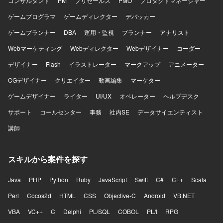
コンサルタント
PM
プリセールス
PMO
プロダクトマネージャー
ゲームプログラマ
ゲームディレクター
デバッカー
ゲームプランナー
DBA
運用・監視
プランナー
アナリスト
Webマーケティング
Webディレクター
Webデザイナー
コーダー
デザイナー
Flash
イラストレーター
マークアップ
アニメーター
CGデザイナー
クリエイター
動画編集
マーケター
ゲームデザイナー
ライター
UI/UX
オペレーター
ヘルプデスク
サポート
コールセンター
事務
社内SE
データサイエンティスト
講師
スキルから案件を探す
Java
PHP
Python
Ruby
JavaScript
Swift
C#
C++
Scala
Perl
Cocos2d
HTML
CSS
Objective-C
Android
VB.NET
VBA
VC++
C
Delphi
PL/SQL
COBOL
PL/I
RPG