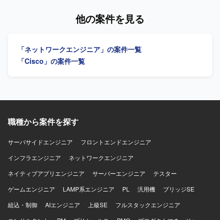
ていただけます。 【開発環境】 CiscoおよびDell機器を中心
て、現地端末の構築・セットアップ作業を行っていただき
としたネットワーク環境にて、FWとしてFortiGateを用いた
ます。Cisco CatalystやJuniper SRXなどのネットワーク機
他の案件を見る
構成となっております。プライベートクラウド基盤上でNW
器の設定を行い、WindowsやLinux環境でのルーティング設
機器の構成変更やバージョンアップ、詳細設計を行ってい
定を実施していただきます。また、MDTを用いたタスクシ
ただきます。
ーケンスの作成およびMDT環境の構築を行っていただきま
「ネットワークエンジニア」の案件一覧
す。 【求める人物像】 ネットワーク機器やOSの設定作業
に主体的に取り組み、仕様書を読み解きながら正確に構築
「Cisco」の案件一覧
作業を進めていただける方を求めております。現地での作
業において、関係者と技術的な内容を日本語で円滑にコミ
ュニケーションできる方が望ましいです。 【ポジションの
魅力】 電力システムという社会インフラを支える領域で、
ネットワーク構築から端末セットアップまで一連の構築作
業を経験することができます。Cisco CatalystやJuniper
職種から案件を探す
SRX、MDTなどの実務経験を積むことで、インフラエンジ
ニアとしてのスキルを幅広く高めていただけます。 【開発
サーバサイドエンジニア
フロントエンドエンジニア
環境】 Cisco Catalyst、Juniper SRX、Windows系OS、
インフラエンジニア
Linux、MDTを用いたネットワークおよび端末環境の構築を
ネットワークエンジニア
行います。
ネイティブアプリエンジニア
サーバーエンジニア
テスター
ゲームエンジニア
LAMP系エンジニア
PL
汎用機
ブリッジSE
組込・制御
AIエンジニア
上級SE
フルスタックエンジニア