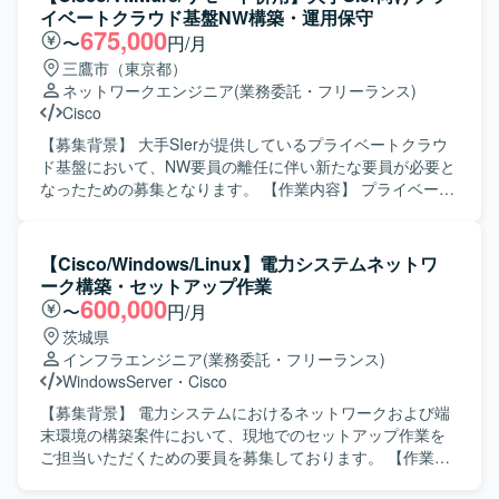
設計・運用に関わることができ、ネットワークエンジニア
行い、その結果を踏まえた新規導入やリプレースの検討を
イベートクラウド基盤NW構築・運用保守
としてのスキルアップが期待できるポジションです。 【開
実施します。 ベンダーや現場担当者との調整、作業手順の
675,000
〜
円/月
発環境】 Cisco／Arista製ネットワーク機器 AWSネットワー
確認など、関係各所とのコミュニケーションを取りながら
三鷹市（東京都）
クサービス BGP／OSPF／LISP／MPLSを用いたルーティ
円滑な導入・移行を推進していただきます。 【求める人物
ネットワークエンジニア
(業務委託・フリーランス)
ング環境
像】 現地で自ら確認すべき点を主体的に確認しに行動でき
Cisco
る方を求めています。 業者や担当者と会話しながら、状況
に応じた提案や調整を行い、プロジェクトを前向きに推進
【募集背景】 大手SIerが提供しているプライベートクラウ
できる方を歓迎いたします。 【ポジションの魅力】 老朽化
ド基盤において、NW要員の離任に伴い新たな要員が必要と
したネットワークの更改から新規導入まで、上流工程から
なったための募集となります。 【作業内容】 プライベート
構築フェーズまで一気通貫で携わることができるため、ネ
クラウド基盤における既存NW機器の構成変更作業を実施い
ットワークエンジニアとしてのスキルを総合的に高めてい
たします。具体的には、スイッチ機器のVLAN設定などの構
ただけます。 複数ベンダー機器を扱う環境での設計・構築
成変更や、NW機器のバージョンアップ作業を行います。ま
【Cisco/Windows/Linux】電力システムネットワ
経験を積むことができ、将来的なリーダーポジションを目
た、頻度は高くありませんがNW機器の詳細設計も担当して
ーク構築・セットアップ作業
指す方にも適したポジションです。 【開発環境】 Cisco
いただきます。 【求める人物像】 NW構成変更に伴うトラ
600,000
〜
円/月
L2/L3スイッチ、Aruba L2/L3スイッチ、VPN機器、
ブル発生時に、報告連絡相談を適切に実施できる方を求め
茨城県
FortiGateやPaloaltoなどのネットワーク機器を中心とした
ております。障害発生時には状況を整理し、主体的に切り
インフラエンジニア
(業務委託・フリーランス)
環境です。
分けや関係者とのコミュニケーションを行っていただける
WindowsServer
・
Cisco
方です。 【ポジションの魅力】 大手SIerが提供するプライ
ベートクラウド基盤のネットワークに携わることで、Cisco
【募集背景】 電力システムにおけるネットワークおよび端
や各種NW機器の構成変更やバージョンアップ、詳細設計ま
末環境の構築案件において、現地でのセットアップ作業を
で一連の工程を経験することができます。長期継続の想定
ご担当いただくための要員を募集しております。 【作業内
で、運用保守から構築・設計まで幅広いフェーズに関わっ
容】 電力システム向けネットワークおよび端末環境におい