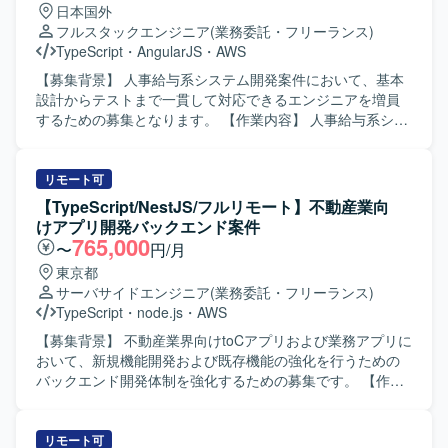
日本国外
ら新機能の設計から実装・リリースまでをオーナーシップ
フルスタックエンジニア
(業務委託・フリーランス)
を持って推進していただきます。ドメイン分割やコンポー
TypeScript
・
AngularJS
・
AWS
ネント設計、Platform EngineeringやSRE強化などの技術基
盤の改善にも積極的に関わっていただき、チームの開発生
【募集背景】 人事給与系システム開発案件において、基本
産性を高める仕組みづくりにも貢献していただきます。
設計からテストまで一貫して対応できるエンジニアを増員
CursorやClaudeなどのAIツールを活用し、設計・実装・レ
するための募集となります。 【作業内容】 人事給与系シス
ビューのすべてにAIを組み込んだ開発スタイルを体現して
テムの開発プロジェクトに参画し、TypeScriptを用いたフロ
いただきます。 【求める人物像】 プロダクトのミッション
ントエンドおよびバックエンドの設計・実装・テストまで
やビジョンに共感し、事業と顧客に近い距離で開発したい
を一貫してご担当いただきます。スクラム開発のチームの
リモート可
と考えている方を求めています。変化の大きい環境を前向
一員として、要件整理を踏まえた基本設計、詳細設計、実
【TypeScript/NestJS/フルリモート】不動産業向
きに楽しみながら、自ら課題を見つけて周囲を巻き込みつ
装、単体・結合テストを行っていただきます。 【求める人
けアプリ開発バックエンド案件
つ解決していける方にマッチします。AIを積極的に活用し
物像】 技術的なキャッチアップやスキル向上に前向きに取
765,000
〜
円/月
ながら開発プロセスを進化させることに興味があり、チー
り組める方を求めています。チームメンバーと積極的にコ
東京都
ムとして成果にコミットできる方に参画していただきたい
ミュニケーションを取りながら、自発的に課題解決に動け
サーバサイドエンジニア
(業務委託・フリーランス)
と考えています。 【ポジションの魅力】 少数精鋭チームで
る方が望ましいです。 【ポジションの魅力】 人事給与領域
TypeScript
・
node.js
・
AWS
大きなトラフィックと複雑なドメインを扱う技術基盤に直
の業務知見を習得しながら、TypeScriptやAWSを中心とし
接関わることができます。AIレビュー前提の開発プロセス
たモダンな技術スタックでの開発経験を積むことができま
【募集背景】 不動産業界向けtoCアプリおよび業務アプリに
など、AI Nativeな開発文化の最前線で働く経験を積むこと
す。設計工程からテストまで幅広い工程を担当できるた
おいて、新規機能開発および既存機能の強化を行うための
ができます。技術基盤の刷新やPlatform Engineering、SRE
め、上流から下流まで一貫したスキルを身につけることが
バックエンド開発体制を強化するための募集です。 【作業
領域にも踏み込めるため、バックエンドエンジニアとして
できます。 【開発環境】 サーバサイド：
内容】 NestJS/TypeScriptを用いたバックエンドの設計およ
の専門性と市場価値を高められる環境です。将来的にはテ
TypeScript（Node.js） フロントエンド：
び開発をご担当いただきます。新規機能追加に伴う実装や
ックリードやエンジニアリングマネージャーへのキャリア
TypeScript（Angular.js） インフラ：AWS その他：Git、
既存機能の改修を行っていただき、可能であれば他メンバ
リモート可