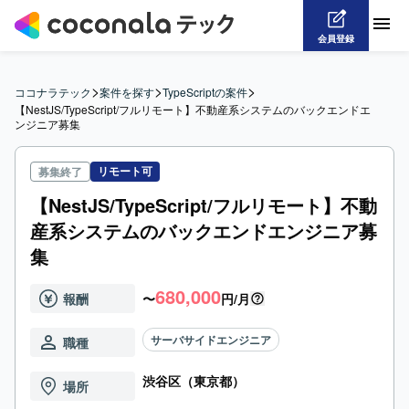
会員登録
>
>
>
ココナラテック
案件を探す
TypeScriptの案件
【NestJS/TypeScript/フルリモート】不動産系システムのバックエンドエ
ンジニア募集
リモート可
募集終了
【NestJS/TypeScript/フルリモート】不動
産系システムのバックエンドエンジニア募
集
680,000
報酬
〜
円/月
サーバサイドエンジニア
職種
渋谷区（東京都）
場所