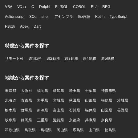
VBA
VC++
C
Delphi
PL/SQL
COBOL
PL/I
RPG
Actionscript
SQL
shell
アセンブラ
Go言語
Kotlin
TypeScript
R言語
Apex
Dart
特徴から案件を探す
リモート可
週1勤務
週2勤務
週3勤務
週4勤務
週5勤務
地域から案件を探す
東京都
大阪府
福岡県
愛知県
埼玉県
千葉県
神奈川県
北海道
青森県
岩手県
宮城県
秋田県
山形県
福島県
茨城県
栃木県
群馬県
新潟県
富山県
石川県
福井県
山梨県
長野県
岐阜県
静岡県
三重県
滋賀県
京都府
兵庫県
奈良県
和歌山県
鳥取県
島根県
岡山県
広島県
山口県
徳島県