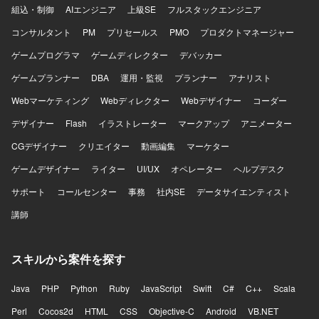
組込・制御
AIエンジニア
上級SE
フルスタックエンジニア
コンサルタント
PM
プリセールス
PMO
プロダクトマネージャー
ゲームプログラマ
ゲームディレクター
デバッカー
ゲームプランナー
DBA
運用・監視
プランナー
アナリスト
Webマーケティング
Webディレクター
Webデザイナー
コーダー
デザイナー
Flash
イラストレーター
マークアップ
アニメーター
CGデザイナー
クリエイター
動画編集
マーケター
ゲームデザイナー
ライター
UI/UX
オペレーター
ヘルプデスク
サポート
コールセンター
事務
社内SE
データサイエンティスト
講師
スキルから案件を探す
Java
PHP
Python
Ruby
JavaScript
Swift
C#
C++
Scala
Perl
Cocos2d
HTML
CSS
Objective-C
Android
VB.NET