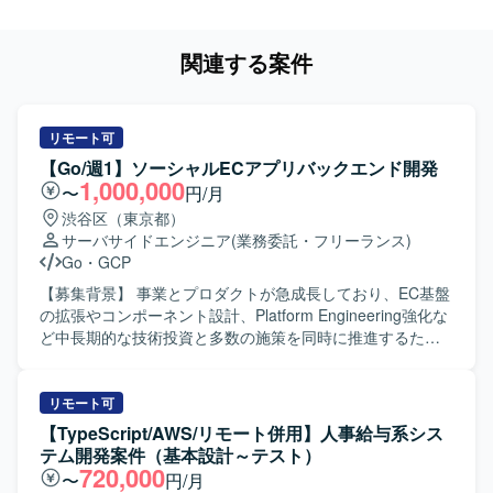
関連する案件
リモート可
【Go/週1】ソーシャルECアプリバックエンド開発
1,000,000
〜
円/月
渋谷区（東京都）
サーバサイドエンジニア
(業務委託・フリーランス)
Go
・
GCP
【募集背景】 事業とプロダクトが急成長しており、EC基盤
の拡張やコンポーネント設計、Platform Engineering強化な
ど中長期的な技術投資と多数の施策を同時に推進するた
め、バックエンド組織を段階的にスケールさせていく必要
があるための募集になります。 【作業内容】 GoとGoogle
Cloudを用いた発見型ソーシャルECアプリのサーバーサイ
リモート可
ド開発全般を担当していただきます。1チーム4〜7名規模の
【TypeScript/AWS/リモート併用】人事給与系シス
職能混合チームの一員として、要件定義、設計、実装、リ
テム開発案件（基本設計～テスト）
リース、運用まで一気通貫で携わっていただきます。
720,000
〜
円/月
PdM、デザイナー、モバイルエンジニア、QAと連携しなが