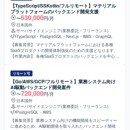
パスも視野に入れて経験を積んでいただけます。 【開発環
Slack、Teams など
ーのコードレビューにも携わっていただきます。 【求める
【TypeScript/SSKotlin/フルリモート】マテリアル
境】 言語はGoを中心に、インフラにはGoogle
人物像】 バックエンド開発において主体的に設計から実装
プラットフォームのバックエンド開発支援
Cloud（Cloud Run、Cloud Spanner、Pub/Subなど）を利
まで対応できる方を求めています。チームメンバーと協調
630,000
〜
円/月
用しています。通信にはgRPCとProtocol Buffersを用い、
しながら開発を進めつつ、品質向上のための改善提案やコ
日本国外
CI/CDにはGitHub ActionsとCloud Buildを採用しています。
ードレビューなどにも前向きに取り組んでいただける方が
サーバサイドエンジニア
(業務委託・フリーランス)
構成管理はTerraform、モニタリングはCloud Monitoring、
望ましいです。 【ポジションの魅力】 NestJS/TypeScriptを
TypeScript
・
PostgreSQL
・
Next.js
・
AWS
・
GraphQL
Cloud Logging、Cloud Trace、分析基盤にはBigQueryと
中核としたモダンな技術スタックで開発に携わることがで
Looker Studioを活用しています。AI/LLMツールとして
きます。GCPおよびAWSなど複数のクラウド環境を活用し
【募集背景】 マテリアルプラットフォームにおける各種
Claude、Codex、Cursor、Gemini、GitHub Copilotなどを
たバックエンド開発経験を積むことができ、不動産業界向
SaaSプロダクトの開発体制強化のための支援となります。
利用し、GitHub、Slack、Notion、Figmaなどのツールと組
けサービスの機能拡張を通じて業務知識も深めていただけ
【作業内容】 各種SaaSプロダクトのバックエンドを中心と
み合わせてアジャイル開発を行っています。
ます。 【開発環境】 バックエンドはNestJS/TypeScriptを中
したアプリケーション開発を行っていただきます。 業務の
心とした構成で、GCPおよびAWSなどのクラウド環境を利
構造や担当者の関心事に向き合いながら、データモデリン
用したアプリケーション開発を行います。
グをあるべき形に改善し続けていただきます。 場合によっ
リモート可
ては、バックエンド以外の領域の開発にも携わっていただ
【Go/AWS/GCP/フルリモート】業務システム向け
きます。 【求める人物像】 業務ドメインや担当者の関心事
AI駆動バックエンド開発案件
を丁寧に理解しながら、データモデルやアーキテクチャを
720,000
〜
円/月
継続的に改善していける方を求めています。 自社サービス
日本国外
開発の経験を活かし、主体的に技術選定や設計にも関わっ
サーバサイドエンジニア
(業務委託・フリーランス)
ていただける方が望ましいです。 【ポジションの魅力】 各
PostgreSQL
・
AWS
種SaaSプロダクトのバックエンド開発を中心に、データモ
デリングやアーキテクチャ改善に深く関わることができま
【募集背景】 業務システム向けの機能開発をスピーディー
す。 バックエンドだけでなくフロントエンドなど他領域に
に進めるため、AI駆動開発を取り入れたバックエンド開発