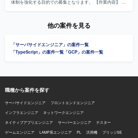
もチャレンジできる環境で、モダンな技術スタックを用い
体制を強化する目的での募集となります。 【作業内容】 業
た開発経験を積むことができます。 【開発環境】 言語:
務システム向けのバックエンド開発を中心に、Goを用いた
TypeScript、SSKotlin FW: React/Next.js、Ktor、Exposed
機能開発をご担当いただきます。REST APIまたは
バックエンド: GraphQL、PostgreSQL インフラ: AWS、
WebSocketを活用したAPI開発、RDBを用いたDB設計や
他の案件を見る
Terraform、Docker アーキテクチャ: クリーンアーキテクチ
SQL作成、必要に応じた画面開発まで幅広く対応いただき
ャ、モジュラーモノリス 開発ツール: Devin、Claude
ます。AWSまたはGCP環境を前提とし、AIコーディングツ
code、GitHub、Notion、Figma コミュニケーションツール:
ールも活用しながらスピード感を持って開発を進めていた
「サーバサイドエンジニア」の案件一覧
Slack、Meet、Zoom、Linear
だきます。 【求める人物像】 AIコーディングツールを積極
的に活用しながら開発効率を高めていける方を求めていま
「TypeScript」の案件一覧
「GCP」の案件一覧
す。業務システム開発において主体的に手を動かしつつ、
クラウド環境やDB設計にも柔軟に対応できる方が望ましい
です。少人数チームでの協調や変化に対して前向きに取り
組める方を歓迎いたします。 【ポジションの魅力】 Goを
用いたバックエンド開発を中心に、REST APIや
WebSocket、RDB設計からクラウド環境まで幅広い技術ス
職種から案件を探す
タックに関わることができます。AI駆動開発の実践を通じ
て、生産性向上や最新の開発スタイルを経験できる環境で
サーバサイドエンジニア
フロントエンドエンジニア
す。 【開発環境】 言語はGoを使用いたします。データベ
インフラエンジニア
ースはPostgreSQLおよびMySQLを利用し、インフラは
ネットワークエンジニア
AWSまたはGCP環境を前提としています。REST APIや
ネイティブアプリエンジニア
サーバーエンジニア
テスター
WebSocketを用いたAPI開発、AIコーディングツールを活用
した開発スタイルを採用しています。
ゲームエンジニア
LAMP系エンジニア
PL
汎用機
ブリッジSE