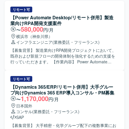
リモート可
【Power Automate Desktop/リモート併用】製造
業向けRPA開発支援案件
580,000
〜
円/月
横浜市（神奈川県）
インフラエンジニア
(業務委託・フリーランス)
【募集背景】 製造業向けRPA開発プロジェクトにおいて、
既存および新規フローの開発体制を強化するための支援を
行っていただきます。 【作業内容】 Power Automate
Desktopを用いたRPAの基本設計からテストまで一連の工程
を担当していただきます。 業務フローの整理や仕様確認を
行いながら、自動化シナリオの設計・実装・単体テスト・
リモート可
結合テストなどを実施いただきます。 【求める人物像】 顧
【Dynamics 365/ERP/リモート併用】大手グルー
客と円滑にコミュニケーションを取りながら、自走して
プ向けDynamics 365 ERP導入コンサル・PM募集
RPA開発を推進できる方を求めています。 業務内容を正し
1,170,000
〜
円/月
く理解し、改善提案をしながら品質の高い自動化フローを
日本国外
構築できる方を想定しています。 【ポジションの魅力】 製
コンサル
(業務委託・フリーランス)
造業の現場業務に密接に関わるRPA開発を通じて、業務効
SAP
率化や生産性向上に直接貢献することができます。 基本設
計からテストまで幅広い工程を担当できるため、RPAエン
【募集背景】 大手精密・化学グループ配下の複数事業にお