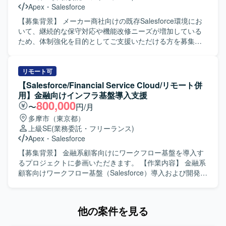
て業務を進めていただける方が望ましいです。 【ポジショ
Apex
・
Salesforce
に参画し、製造・会計領域の上流工程から携わることがで
ンの魅力】 SAP SD領域における結合テストおよびABAP開
きます。 ・D365未経験であっても、他ERPでの上流経験を
発を一貫して担当することで、業務知識と技術スキルの双
【募集背景】 メーカー商社向けの既存Salesforce環境にお
活かしながら新たな製品知識を習得する機会がございま
方を高めていただけます。顧客との直接セッションを通じ
いて、継続的な保守対応や機能改修ニーズが増加している
す。 ・コンサルタント、PM/PMOなど複数ロールがあり、
て、上流からテストまでの一連の工程に関与できる環境で
ため、体制強化を目的としてご支援いただける方を募集し
ご経験に応じて最適なポジションで参画いただけます。
す。 【開発環境】 SAP環境上でABAPを用いた開発および
ております。 【作業内容】 ・既存Salesforce環境
【開発環境】 ・ERP：Dynamics 365 Business
テストを行っていただきます。
（ServiceCloud, SalesCloud, Classic環境など）に対する保
Central（BC）、Dynamics 365 Finance &
守対応や問合せ対応を行っていただきます。 ・顧客との週
リモート可
Operations（FO） ・その他：Power BI、Power Platform
次定例ミーティングに参加し、方針のすり合わせや課題整
【Salesforce/Financial Service Cloud/リモート併
理、対応内容の説明を実施していただきます。 ・既存機能
用】金融向けインフラ基盤導入支援
の仕様に関する質疑応答や、標準機能および軽微なApex、
800,000
〜
円/月
Visualforceを用いた機能改修を行っていただきます。 ・新
多摩市（東京都）
規機能について、対応方針の検討から設計・実装・受け入
上級SE
(業務委託・フリーランス)
れまで一連の対応を担当していただきます。 ・その他、関
Apex
・
Salesforce
連する開発要件についても状況に応じて対応していただき
ます。 【求める人物像】 ・顧客とのコミュニケーションを
【募集背景】 金融系顧客向けにワークフロー基盤を導入す
通じて課題を整理し、自ら主体的に提案・推進していただ
るプロジェクトに参画いただきます。 【作業内容】 金融系
ける方を求めております。 ・Salesforceに関する知識や経
顧客向けワークフロー基盤（Salesforce）導入および開発支
験を活かしつつ、新しい機能や周辺サービスについても前
援業務を担当していただきます。お客様との要件調整から
向きにキャッチアップしていただける方が望ましいです。
調査、開発（基本設計、詳細設計）、テスト、リリースま
【ポジションの魅力】 ・Salesforceの複数クラウド
で一連の工程をご担当いただきます。 【求める人物像】 自
他の案件を見る
（ServiceCloud, SalesCloud, Classic環境など）に関わるこ
ら進んでコミュニケーションを図りながら要件調整ができ
とで、幅広い機能・領域の知見を深めていただけます。 ・
る方を求めています。想定される作業を一人称で遂行で