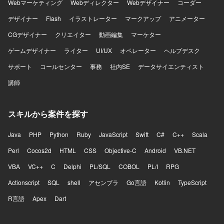
Webマーケティング
Webディレクター
Webデザイナー
コーダー
デザイナー
Flash
イラストレーター
マークアップ
アニメーター
CGデザイナー
クリエイター
動画編集
マーケター
ゲームデザイナー
ライター
UI/UX
オペレーター
ヘルプデスク
サポート
コールセンター
事務
社内SE
データサイエンティスト
講師
スキルから案件を探す
Java
PHP
Python
Ruby
JavaScript
Swift
C#
C++
Scala
Perl
Cocos2d
HTML
CSS
Objective-C
Android
VB.NET
VBA
VC++
C
Delphi
PL/SQL
COBOL
PL/I
RPG
Actionscript
SQL
shell
アセンブラ
Go言語
Kotlin
TypeScript
R言語
Apex
Dart