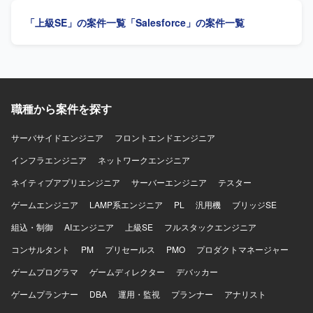
顧客折衝から実装まで一貫して対応することで、上流工程
き、新しい業務についても積極的に学びキャッチアップい
「上級SE」の案件一覧
「Salesforce」の案件一覧
から開発までのスキルをバランスよく高めることができま
ただける方にマッチするポジションです。 【ポジションの
す。 ・継続的な保守・改善を通じて、長期的な関係構築と
魅力】 金融業界向けのSalesforce案件に携わることで、
業務理解を深める経験を積んでいただけます。 【開発環
Financial Service Cloudをはじめとした金融領域特有の知見
境】 Salesforce（ServiceCloud, SalesCloud, Classic環
を深めていただけます。要件調整からリリースまで幅広い
境）、Apex、Visualforce、AccountEngagement（旧
工程を経験できるため、上流工程スキルや折衝力の向上も
Pardot）などを利用した環境となっております。
期待できます。 【開発環境】 Salesforceを中心としたワー
職種から案件を探す
クフロー基盤上での開発環境となります。
サーバサイドエンジニア
フロントエンドエンジニア
インフラエンジニア
ネットワークエンジニア
ネイティブアプリエンジニア
サーバーエンジニア
テスター
ゲームエンジニア
LAMP系エンジニア
PL
汎用機
ブリッジSE
組込・制御
AIエンジニア
上級SE
フルスタックエンジニア
コンサルタント
PM
プリセールス
PMO
プロダクトマネージャー
ゲームプログラマ
ゲームディレクター
デバッカー
ゲームプランナー
DBA
運用・監視
プランナー
アナリスト