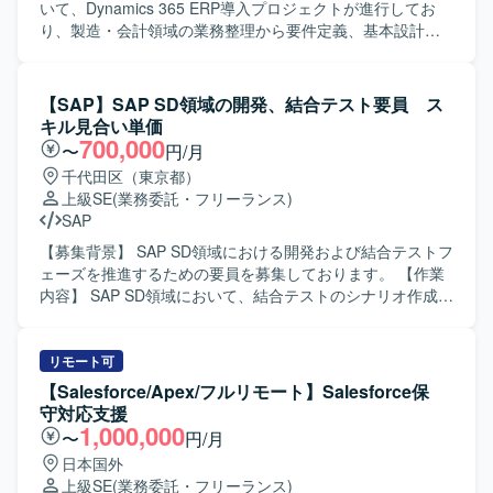
ジニアとしてのスキルを一貫して伸ばせる環境です。 【開
いて、Dynamics 365 ERP導入プロジェクトが進行してお
発環境】 Power Automate Desktopを中心としたRPA開発環
り、製造・会計領域の業務整理から要件定義、基本設計、
境での業務となります。
プロジェクト推進を担える上流コンサルおよびPM/PMO人
材を強化するための募集となります。 【作業内容】 ・
Dynamics 365 BC/FO導入プロジェクトにおける要件定義お
【SAP】SAP SD領域の開発、結合テスト要員 ス
よび基本設計を実施いたします。 ・Fit-to-
キル見合い単価
Standard（BC）、Fit & Gap（FO）の観点で現行業務と標
700,000
〜
円/月
準機能の差分整理、課題抽出、対応方針の検討を行いま
千代田区（東京都）
す。 ・製造または会計領域における業務プロセスの整理
上級SE
(業務委託・フリーランス)
や、業務フロー・業務要件の整理・ドキュメント化を行い
SAP
ます。 ・中堅向けERP（BC）導入や製造・会計向け
ERP（FO）導入など、複数プロジェクトにまたがり上流工
【募集背景】 SAP SD領域における開発および結合テストフ
程をリードいただきます。 ・プロジェクト全体の進行管
ェーズを推進するための要員を募集しております。 【作業
理、課題管理、ステークホルダーとの調整などPM/PMOと
内容】 SAP SD領域において、結合テストのシナリオ作成お
しての活動を行います。 【求める人物像】 ・製造または会
よびテスト消化を行っていただきます。あわせて、ABAPを
計領域のドメイン知識を活かしながら、顧客と対話し業務
用いた開発作業も担当していただきます。顧客とのセッシ
要件を整理していく姿勢をお持ちの方を求めています。 ・
ョンに参加し、仕様確認やテスト観点のすり合わせなどを
リモート可
複数の関係者が関わるプロジェクトにおいて、状況を整理
行いながら、品質確保に向けたテストおよび開発を実施し
【Salesforce/Apex/フルリモート】Salesforce保
しながら主体的に課題解決を進められる方を歓迎いたしま
ていただきます。 【求める人物像】 SAP SDおよびABAPに
守対応支援
す。 ・新しいERP製品やクラウドサービスにも前向きにキ
関する豊富な経験をお持ちで、自ら課題を整理しながらテ
1,000,000
〜
円/月
ャッチアップし、標準機能を踏まえた提案ができる方にマ
ストシナリオを構築できる方を求めております。顧客との
日本国外
ッチするポジションです。 【ポジションの魅力】 ・大手グ
コミュニケーションを円滑に行いながら、関係者と協調し
上級SE
(業務委託・フリーランス)
ループにおける複数のDynamics 365 ERP導入プロジェクト